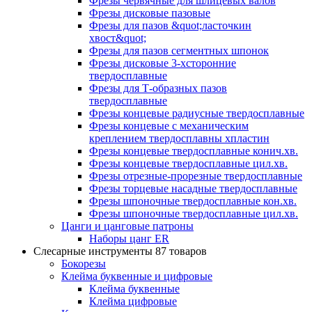
Фрезы червячные для шлицевых валов
Фрезы дисковые пазовые
Фрезы для пазов &quot;ласточкин
хвост&quot;
Фрезы для пазов сегментных шпонок
Фрезы дисковые 3-хсторонние
твердосплавные
Фрезы для Т-образных пазов
твердосплавные
Фрезы концевые радиусные твердосплавные
Фрезы концевые с механическим
креплением твердосплавны хпластин
Фрезы концевые твердосплавные конич.хв.
Фрезы концевые твердосплавные цил.хв.
Фрезы отрезные-прорезные твердосплавные
Фрезы торцевые насадные твердосплавные
Фрезы шпоночные твердосплавные кон.хв.
Фрезы шпоночные твердосплавные цил.хв.
Цанги и цанговые патроны
Наборы цанг ER
Слесарные инструменты
87 товаров
Бокорезы
Клейма буквенные и цифровые
Клейма буквенные
Клейма цифровые