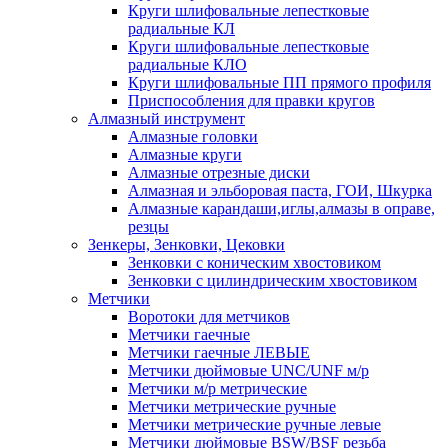
Круги шлифовальные лепестковые
радиальные КЛ
Круги шлифовальные лепестковые
радиальные КЛО
Круги шлифовальные ПП прямого профиля
Приспособления для правки кругов
Алмазный инструмент
Алмазные головки
Алмазные круги
Алмазные отрезные диски
Алмазная и эльборовая паста, ГОИ, Шкурка
Алмазные карандаши,иглы,алмазы в оправе,
резцы
Зенкеры, Зенковки, Цековки
Зенковки с коническим хвостовиком
Зенковки с цилиндрическим хвостовиком
Метчики
Воротоки для метчиков
Метчики гаечные
Метчики гаечные ЛЕВЫЕ
Метчики дюймовые UNC/UNF м/р
Метчики м/р метрические
Метчики метрические ручные
Метчики метрические ручные левые
Метчики дюймовые BSW/BSF резьба