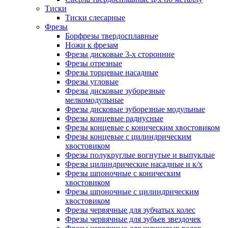
Тиски
Тиски слесарные
Фрезы
Борфрезы твердосплавные
Ножи к фрезам
Фрезы дисковые 3-х сторонние
Фрезы отрезные
Фрезы торцевые насадные
Фрезы угловые
Фрезы дисковые зуборезные
мелкомодульные
Фрезы дисковые зуборезные модульные
Фрезы концевые радиусные
Фрезы концевые с коническим хвостовиком
Фрезы концевые с цилиндрическим
хвостовиком
Фрезы полукруглые вогнутые и выпуклые
Фрезы цилиндрические насадные и к/х
Фрезы шпоночные с коническим
хвостовиком
Фрезы шпоночные с цилиндрическим
хвостовиком
Фрезы червячные для зубчатых колес
Фрезы червячные для зубьев звездочек