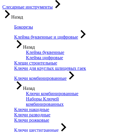
Слесарные инструменты
Назад
Бокорезы
Клейма буквенные и цифровые
Назад
Клейма буквенные
Клейма цифровые
Клещи строительные
Ключи для круглых шлицевых гаек
Ключи комбинированные
Назад
Ключи комбинированные
Наборы Ключей
комбинированных
Ключи накидные
Ключи разводные
Ключи рожковые
Ключи шестигранные