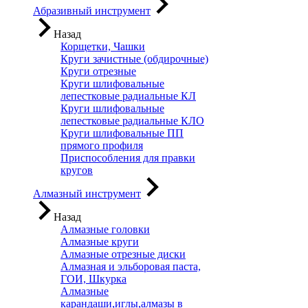
Абразивный инструмент
Назад
Корщетки, Чашки
Круги зачистные (обдирочные)
Круги отрезные
Круги шлифовальные
лепестковые радиальные КЛ
Круги шлифовальные
лепестковые радиальные КЛО
Круги шлифовальные ПП
прямого профиля
Приспособления для правки
кругов
Алмазный инструмент
Назад
Алмазные головки
Алмазные круги
Алмазные отрезные диски
Алмазная и эльборовая паста,
ГОИ, Шкурка
Алмазные
карандаши,иглы,алмазы в