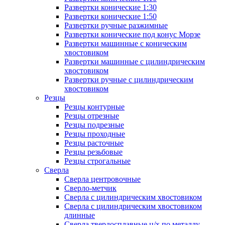
Развертки конические 1:30
Развертки конические 1:50
Развертки ручные разжимные
Развертки конические под конус Морзе
Развертки машинные с коническим
хвостовиком
Развертки машинные с цилиндрическим
хвостовиком
Развертки ручные с цилиндрическим
хвостовиком
Резцы
Резцы контурные
Резцы отрезные
Резцы подрезные
Резцы проходные
Резцы расточные
Резцы резьбовые
Резцы строгальные
Сверла
Сверла центровочные
Сверло-метчик
Сверла с цилиндрическим хвостовиком
Сверла с цилиндрическим хвостовиком
длинные
Сверла твердосплавные ц/х по металлу