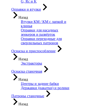
G, Rc и K
Оправки и втулки
Назад
Втулки КМ / КМ с лапкой и
клинья
Оправки для насадных
зенкеров и развёрток
Оправки переходные для
сверлильных патронов
Оснаска и приспособление
Назад
Экстракторы
Оснаска станочная
Назад
Центры и задние бабки
Державки (накатки) и ролики
Патроны станочные
Назад