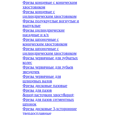
Фрезы концевые с коническим
хвостовиком
Фрезы концевые с
цилиндрическим хвостовиком
Фрезы полукруглые вогнутые и
выпуклые
Фрезы цилиндрические
насадные и к/х
Фрезы шпоночные с
коническим хвостовиком
Фрезы шпоночные с
цилиндрическим хвостовиком
Фрезы червячные для зубчатых
колес
Фрезы червячные для зубьев
звездочек
Фрезы червячные для
шлицевых валов
Фрезы дисковые пазовые
Фрезы для пазов
&quot;ласточкин хвост&quot;
Фрезы для пазов сегментных
шпонок
Фрезы дисковые 3-хсторонние
твердосплавные