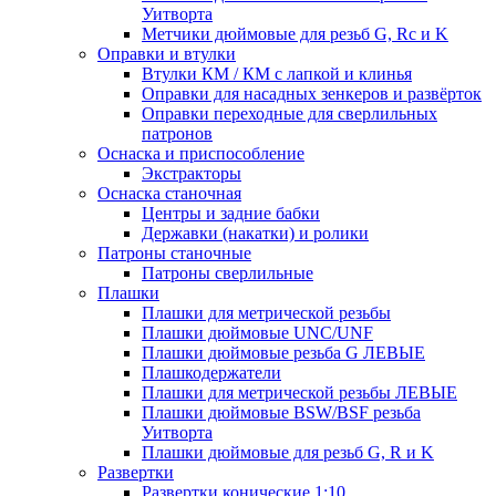
Уитворта
Метчики дюймовые для резьб G, Rc и K
Оправки и втулки
Втулки КМ / КМ с лапкой и клинья
Оправки для насадных зенкеров и развёрток
Оправки переходные для сверлильных
патронов
Оснаска и приспособление
Экстракторы
Оснаска станочная
Центры и задние бабки
Державки (накатки) и ролики
Патроны станочные
Патроны сверлильные
Плашки
Плашки для метрической резьбы
Плашки дюймовые UNC/UNF
Плашки дюймовые резьба G ЛЕВЫЕ
Плашкодержатели
Плашки для метрической резьбы ЛЕВЫЕ
Плашки дюймовые BSW/BSF резьба
Уитворта
Плашки дюймовые для резьб G, R и K
Развертки
Развертки конические 1:10