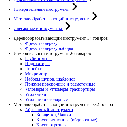
Измерительный инструмент
Металлообрабатывающий инструмент
Слесарные инструменты
Деревообрабатывающий инструмент
14 товаров
Фрезы по дереву
Фрезы по дереву наборы
Измерительный инструмент
26 товаров
Глубиномеры
Индикаторы
Линейки
Микрометры
Наборы щупов, шаблонов
Призмы поверочные и разметочные
Угломеры и Угломеры-траспортиры
Угольники
Угольники столярные
Металлообрабатывающий инструмент
1732 товара
Абразивный инструмент
Корщетки, Чашки
Круги зачистные (обдирочные)
Круги отрезные