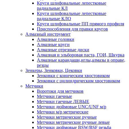
Круги шлифовальные лепестковые
радиальные КЛ
Круги шлифовальные лепестковые
радиальные КЛО
Круги шлифовальные ПП прямого профиля
Приспособления для правки кругов
Алмазный инструмент
Алмазные головки
Алмазные круги
Алмазные отрезные диски
Алмазная и эльборовая паста, ГОИ, Шкурка
Алмазные карандаши,иглы,алмазы в оправе,
резцы
Зенкеры, Зенковки, Цековки
Зенковки с коническим хвостовиком
Зенковки с цилиндрическим хвостовиком
Метчики
Воротоки для метчиков
Метчики гаечные
Метчики гаечные ЛЕВЫЕ
Метчики дюймовые UNC/UNF м/р
Метчики м/р метрические
Метчики метрические ручные
Метчики метрические ручные левые
Метчики дюймовые BSW/BSF резьба