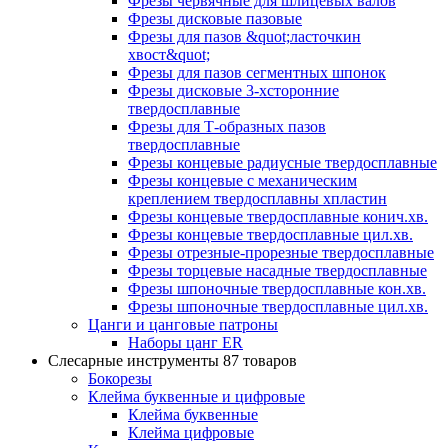
Фрезы червячные для шлицевых валов
Фрезы дисковые пазовые
Фрезы для пазов &quot;ласточкин
хвост&quot;
Фрезы для пазов сегментных шпонок
Фрезы дисковые 3-хсторонние
твердосплавные
Фрезы для Т-образных пазов
твердосплавные
Фрезы концевые радиусные твердосплавные
Фрезы концевые с механическим
креплением твердосплавны хпластин
Фрезы концевые твердосплавные конич.хв.
Фрезы концевые твердосплавные цил.хв.
Фрезы отрезные-прорезные твердосплавные
Фрезы торцевые насадные твердосплавные
Фрезы шпоночные твердосплавные кон.хв.
Фрезы шпоночные твердосплавные цил.хв.
Цанги и цанговые патроны
Наборы цанг ER
Слесарные инструменты
87 товаров
Бокорезы
Клейма буквенные и цифровые
Клейма буквенные
Клейма цифровые