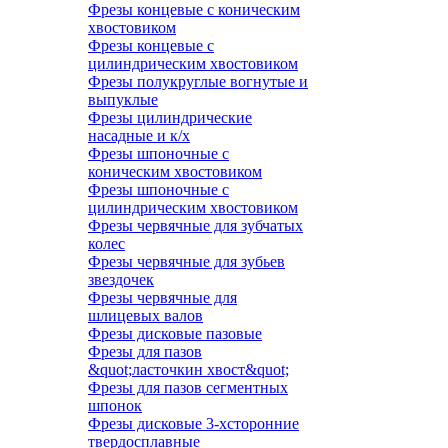
Фрезы концевые с коническим
хвостовиком
Фрезы концевые с
цилиндрическим хвостовиком
Фрезы полукруглые вогнутые и
выпуклые
Фрезы цилиндрические
насадные и к/х
Фрезы шпоночные с
коническим хвостовиком
Фрезы шпоночные с
цилиндрическим хвостовиком
Фрезы червячные для зубчатых
колес
Фрезы червячные для зубьев
звездочек
Фрезы червячные для
шлицевых валов
Фрезы дисковые пазовые
Фрезы для пазов
&quot;ласточкин хвост&quot;
Фрезы для пазов сегментных
шпонок
Фрезы дисковые 3-хсторонние
твердосплавные