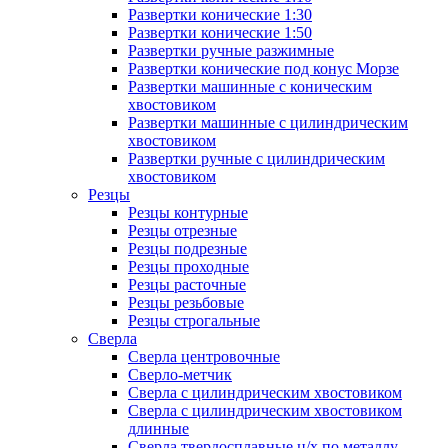
Развертки конические 1:30
Развертки конические 1:50
Развертки ручные разжимные
Развертки конические под конус Морзе
Развертки машинные с коническим
хвостовиком
Развертки машинные с цилиндрическим
хвостовиком
Развертки ручные с цилиндрическим
хвостовиком
Резцы
Резцы контурные
Резцы отрезные
Резцы подрезные
Резцы проходные
Резцы расточные
Резцы резьбовые
Резцы строгальные
Сверла
Сверла центровочные
Сверло-метчик
Сверла с цилиндрическим хвостовиком
Сверла с цилиндрическим хвостовиком
длинные
Сверла твердосплавные ц/х по металлу