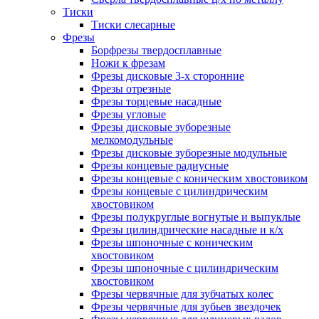
Тиски
Тиски слесарные
Фрезы
Борфрезы твердосплавные
Ножи к фрезам
Фрезы дисковые 3-х сторонние
Фрезы отрезные
Фрезы торцевые насадные
Фрезы угловые
Фрезы дисковые зуборезные
мелкомодульные
Фрезы дисковые зуборезные модульные
Фрезы концевые радиусные
Фрезы концевые с коническим хвостовиком
Фрезы концевые с цилиндрическим
хвостовиком
Фрезы полукруглые вогнутые и выпуклые
Фрезы цилиндрические насадные и к/х
Фрезы шпоночные с коническим
хвостовиком
Фрезы шпоночные с цилиндрическим
хвостовиком
Фрезы червячные для зубчатых колес
Фрезы червячные для зубьев звездочек