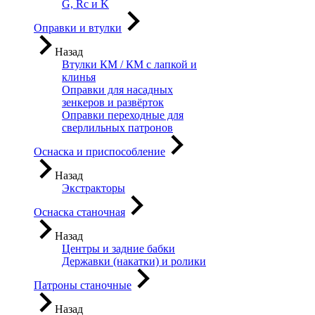
G, Rc и K
Оправки и втулки
Назад
Втулки КМ / КМ с лапкой и
клинья
Оправки для насадных
зенкеров и развёрток
Оправки переходные для
сверлильных патронов
Оснаска и приспособление
Назад
Экстракторы
Оснаска станочная
Назад
Центры и задние бабки
Державки (накатки) и ролики
Патроны станочные
Назад