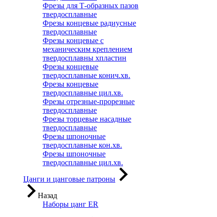
Фрезы для Т-образных пазов
твердосплавные
Фрезы концевые радиусные
твердосплавные
Фрезы концевые с
механическим креплением
твердосплавны хпластин
Фрезы концевые
твердосплавные конич.хв.
Фрезы концевые
твердосплавные цил.хв.
Фрезы отрезные-прорезные
твердосплавные
Фрезы торцевые насадные
твердосплавные
Фрезы шпоночные
твердосплавные кон.хв.
Фрезы шпоночные
твердосплавные цил.хв.
Цанги и цанговые патроны
Назад
Наборы цанг ER