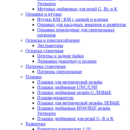
Уитворта
Метчики дюймовые для резьб G, Rc и K
Оправки и втулки
Втулки КМ / КМ с лапкой и клинья
Оправки для насадных зенкеров и развёрток
Оправки переходные для сверлильных
патронов
Оснаска и приспособление
Экстракторы
Оснаска станочная
Центры и задние бабки
Державки (накатки) и ролики
Патроны станочные
Патроны сверлильные
Плашки
Плашки для метрической резьбы
Плашки дюймовые UNC/UNF
Плашки дюймовые резьба G ЛЕВЫЕ
Плашкодержатели
Плашки для метрической резьбы ЛЕВЫЕ
Плашки дюймовые BSW/BSF резьба
Уитворта
Плашки дюймовые для резьб G, R и K
Развертки
Развертки конические 1:10