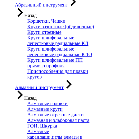
Абразивный инструмент
Назад
Корщетки, Чашки
Круги зачистные (обдирочные)
Круги отрезные
Круги шлифовальные
лепестковые радиальные КЛ
Круги шлифовальные
лепестковые радиальные КЛО
Круги шлифовальные ПП
прямого профиля
Приспособления для правки
кругов
Алмазный инструмент
Назад
Алмазные головки
Алмазные круги
Алмазные отрезные диски
Алмазная и эльборовая паста,
ГОИ, Шкурка
Алмазные
карандаши,иглы,алмазы в