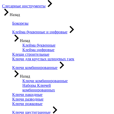
Слесарные инструменты
Назад
Бокорезы
Клейма буквенные и цифровые
Назад
Клейма буквенные
Клейма цифровые
Клещи строительные
Ключи для круглых шлицевых гаек
Ключи комбинированные
Назад
Ключи комбинированные
Наборы Ключей
комбинированных
Ключи накидные
Ключи разводные
Ключи рожковые
Ключи шестигранные