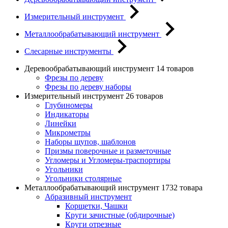
Измерительный инструмент
Металлообрабатывающий инструмент
Слесарные инструменты
Деревообрабатывающий инструмент
14 товаров
Фрезы по дереву
Фрезы по дереву наборы
Измерительный инструмент
26 товаров
Глубиномеры
Индикаторы
Линейки
Микрометры
Наборы щупов, шаблонов
Призмы поверочные и разметочные
Угломеры и Угломеры-траспортиры
Угольники
Угольники столярные
Металлообрабатывающий инструмент
1732 товара
Абразивный инструмент
Корщетки, Чашки
Круги зачистные (обдирочные)
Круги отрезные