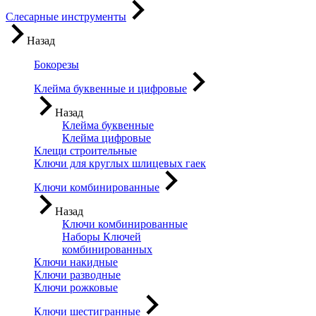
Слесарные инструменты
Назад
Бокорезы
Клейма буквенные и цифровые
Назад
Клейма буквенные
Клейма цифровые
Клещи строительные
Ключи для круглых шлицевых гаек
Ключи комбинированные
Назад
Ключи комбинированные
Наборы Ключей
комбинированных
Ключи накидные
Ключи разводные
Ключи рожковые
Ключи шестигранные