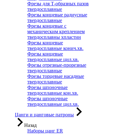
Фрезы для Т-образных пазов
твердосплавные
Фрезы концевые радиусные
твердосплавные
Фрезы концевые с
механическим креплением
твердосплавны хпластин
Фрезы концевые
твердосплавные конич.хв.
Фрезы концевые
твердосплавные цил.хв.
Фрезы отрезные-прорезные
твердосплавные
Фрезы торцевые насадные
твердосплавные
Фрезы шпоночные
твердосплавные кон.хв.
Фрезы шпоночные
твердосплавные цил.хв.
Цанги и цанговые патроны
Назад
Наборы цанг ER