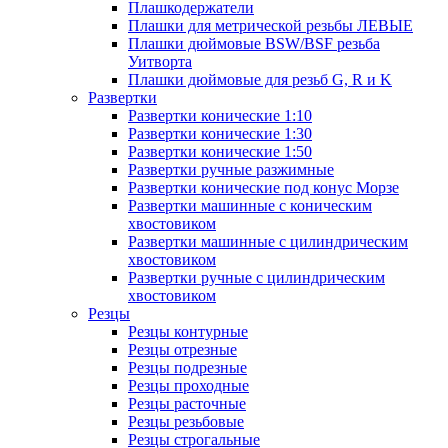
Плашкодержатели
Плашки для метрической резьбы ЛЕВЫЕ
Плашки дюймовые BSW/BSF резьба
Уитворта
Плашки дюймовые для резьб G, R и K
Развертки
Развертки конические 1:10
Развертки конические 1:30
Развертки конические 1:50
Развертки ручные разжимные
Развертки конические под конус Морзе
Развертки машинные с коническим
хвостовиком
Развертки машинные с цилиндрическим
хвостовиком
Развертки ручные с цилиндрическим
хвостовиком
Резцы
Резцы контурные
Резцы отрезные
Резцы подрезные
Резцы проходные
Резцы расточные
Резцы резьбовые
Резцы строгальные