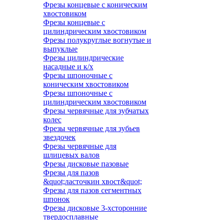
Фрезы концевые с коническим
хвостовиком
Фрезы концевые с
цилиндрическим хвостовиком
Фрезы полукруглые вогнутые и
выпуклые
Фрезы цилиндрические
насадные и к/х
Фрезы шпоночные с
коническим хвостовиком
Фрезы шпоночные с
цилиндрическим хвостовиком
Фрезы червячные для зубчатых
колес
Фрезы червячные для зубьев
звездочек
Фрезы червячные для
шлицевых валов
Фрезы дисковые пазовые
Фрезы для пазов
&quot;ласточкин хвост&quot;
Фрезы для пазов сегментных
шпонок
Фрезы дисковые 3-хсторонние
твердосплавные