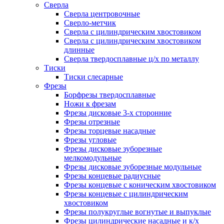
Сверла
Сверла центровочные
Сверло-метчик
Сверла с цилиндрическим хвостовиком
Сверла с цилиндрическим хвостовиком
длинные
Сверла твердосплавные ц/х по металлу
Тиски
Тиски слесарные
Фрезы
Борфрезы твердосплавные
Ножи к фрезам
Фрезы дисковые 3-х сторонние
Фрезы отрезные
Фрезы торцевые насадные
Фрезы угловые
Фрезы дисковые зуборезные
мелкомодульные
Фрезы дисковые зуборезные модульные
Фрезы концевые радиусные
Фрезы концевые с коническим хвостовиком
Фрезы концевые с цилиндрическим
хвостовиком
Фрезы полукруглые вогнутые и выпуклые
Фрезы цилиндрические насадные и к/х