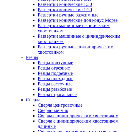
Развертки конические 1:30
Развертки конические 1:50
Развертки ручные разжимные
Развертки конические под конус Морзе
Развертки машинные с коническим
хвостовиком
Развертки машинные с цилиндрическим
хвостовиком
Развертки ручные с цилиндрическим
хвостовиком
Резцы
Резцы контурные
Резцы отрезные
Резцы подрезные
Резцы проходные
Резцы расточные
Резцы резьбовые
Резцы строгальные
Сверла
Сверла центровочные
Сверло-метчик
Сверла с цилиндрическим хвостовиком
Сверла с цилиндрическим хвостовиком
длинные
Сверла твердосплавные ц/х по металлу