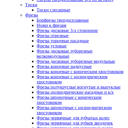
Тиски
Тиски слесарные
Фрезы
Борфрезы твердосплавные
Ножи к фрезам
Фрезы дисковые 3-х сторонние
Фрезы отрезные
Фрезы торцевые насадные
Фрезы угловые
Фрезы дисковые зуборезные
мелкомодульные
Фрезы дисковые зуборезные модульные
Фрезы концевые радиусные
Фрезы концевые с коническим хвостовиком
Фрезы концевые с цилиндрическим
хвостовиком
Фрезы полукруглые вогнутые и выпуклые
Фрезы цилиндрические насадные и к/х
Фрезы шпоночные с коническим
хвостовиком
Фрезы шпоночные с цилиндрическим
хвостовиком
Фрезы червячные для зубчатых колес
Фрезы червячные для зубьев звездочек