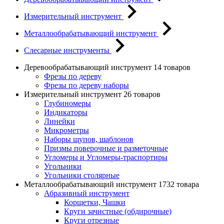
Измерительный инструмент
Металлообрабатывающий инструмент
Слесарные инструменты
Деревообрабатывающий инструмент
14 товаров
Фрезы по дереву
Фрезы по дереву наборы
Измерительный инструмент
26 товаров
Глубиномеры
Индикаторы
Линейки
Микрометры
Наборы щупов, шаблонов
Призмы поверочные и разметочные
Угломеры и Угломеры-траспортиры
Угольники
Угольники столярные
Металлообрабатывающий инструмент
1732 товара
Абразивный инструмент
Корщетки, Чашки
Круги зачистные (обдирочные)
Круги отрезные