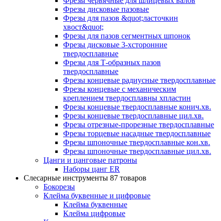
Фрезы червячные для шлицевых валов
Фрезы дисковые пазовые
Фрезы для пазов &quot;ласточкин
хвост&quot;
Фрезы для пазов сегментных шпонок
Фрезы дисковые 3-хсторонние
твердосплавные
Фрезы для Т-образных пазов
твердосплавные
Фрезы концевые радиусные твердосплавные
Фрезы концевые с механическим
креплением твердосплавны хпластин
Фрезы концевые твердосплавные конич.хв.
Фрезы концевые твердосплавные цил.хв.
Фрезы отрезные-прорезные твердосплавные
Фрезы торцевые насадные твердосплавные
Фрезы шпоночные твердосплавные кон.хв.
Фрезы шпоночные твердосплавные цил.хв.
Цанги и цанговые патроны
Наборы цанг ER
Слесарные инструменты
87 товаров
Бокорезы
Клейма буквенные и цифровые
Клейма буквенные
Клейма цифровые