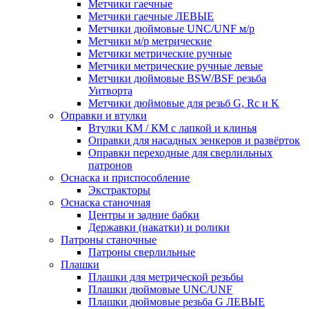
Метчики гаечные
Метчики гаечные ЛЕВЫЕ
Метчики дюймовые UNC/UNF м/р
Метчики м/р метрические
Метчики метрические ручные
Метчики метрические ручные левые
Метчики дюймовые BSW/BSF резьба
Уитворта
Метчики дюймовые для резьб G, Rc и K
Оправки и втулки
Втулки КМ / КМ с лапкой и клинья
Оправки для насадных зенкеров и развёрток
Оправки переходные для сверлильных
патронов
Оснаска и приспособление
Экстракторы
Оснаска станочная
Центры и задние бабки
Державки (накатки) и ролики
Патроны станочные
Патроны сверлильные
Плашки
Плашки для метрической резьбы
Плашки дюймовые UNC/UNF
Плашки дюймовые резьба G ЛЕВЫЕ