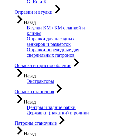
G, Rc и K
Оправки и втулки
Назад
Втулки КМ / КМ с лапкой и
клинья
Оправки для насадных
зенкеров и развёрток
Оправки переходные для
сверлильных патронов
Оснаска и приспособление
Назад
Экстракторы
Оснаска станочная
Назад
Центры и задние бабки
Державки (накатки) и ролики
Патроны станочные
Назад