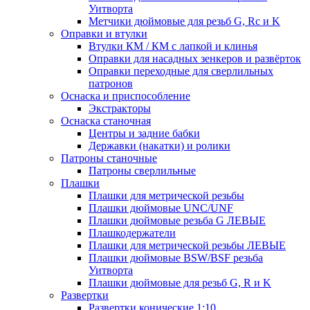
Уитворта
Метчики дюймовые для резьб G, Rc и K
Оправки и втулки
Втулки КМ / КМ с лапкой и клинья
Оправки для насадных зенкеров и развёрток
Оправки переходные для сверлильных
патронов
Оснаска и приспособление
Экстракторы
Оснаска станочная
Центры и задние бабки
Державки (накатки) и ролики
Патроны станочные
Патроны сверлильные
Плашки
Плашки для метрической резьбы
Плашки дюймовые UNC/UNF
Плашки дюймовые резьба G ЛЕВЫЕ
Плашкодержатели
Плашки для метрической резьбы ЛЕВЫЕ
Плашки дюймовые BSW/BSF резьба
Уитворта
Плашки дюймовые для резьб G, R и K
Развертки
Развертки конические 1:10