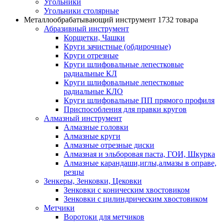
Угольники
Угольники столярные
Металлообрабатывающий инструмент
1732 товара
Абразивный инструмент
Корщетки, Чашки
Круги зачистные (обдирочные)
Круги отрезные
Круги шлифовальные лепестковые
радиальные КЛ
Круги шлифовальные лепестковые
радиальные КЛО
Круги шлифовальные ПП прямого профиля
Приспособления для правки кругов
Алмазный инструмент
Алмазные головки
Алмазные круги
Алмазные отрезные диски
Алмазная и эльборовая паста, ГОИ, Шкурка
Алмазные карандаши,иглы,алмазы в оправе,
резцы
Зенкеры, Зенковки, Цековки
Зенковки с коническим хвостовиком
Зенковки с цилиндрическим хвостовиком
Метчики
Воротоки для метчиков