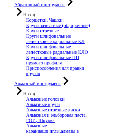
Абразивный инструмент
Назад
Корщетки, Чашки
Круги зачистные (обдирочные)
Круги отрезные
Круги шлифовальные
лепестковые радиальные КЛ
Круги шлифовальные
лепестковые радиальные КЛО
Круги шлифовальные ПП
прямого профиля
Приспособления для правки
кругов
Алмазный инструмент
Назад
Алмазные головки
Алмазные круги
Алмазные отрезные диски
Алмазная и эльборовая паста,
ГОИ, Шкурка
Алмазные
карандаши,иглы,алмазы в