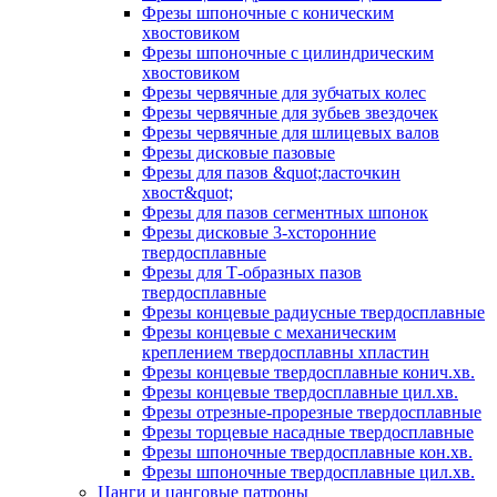
Фрезы шпоночные с коническим
хвостовиком
Фрезы шпоночные с цилиндрическим
хвостовиком
Фрезы червячные для зубчатых колес
Фрезы червячные для зубьев звездочек
Фрезы червячные для шлицевых валов
Фрезы дисковые пазовые
Фрезы для пазов &quot;ласточкин
хвост&quot;
Фрезы для пазов сегментных шпонок
Фрезы дисковые 3-хсторонние
твердосплавные
Фрезы для Т-образных пазов
твердосплавные
Фрезы концевые радиусные твердосплавные
Фрезы концевые с механическим
креплением твердосплавны хпластин
Фрезы концевые твердосплавные конич.хв.
Фрезы концевые твердосплавные цил.хв.
Фрезы отрезные-прорезные твердосплавные
Фрезы торцевые насадные твердосплавные
Фрезы шпоночные твердосплавные кон.хв.
Фрезы шпоночные твердосплавные цил.хв.
Цанги и цанговые патроны