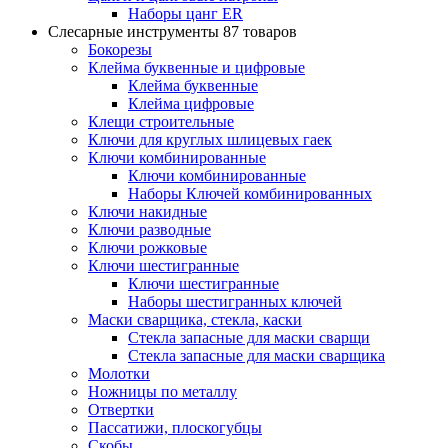
Наборы цанг ER
Слесарные инструменты
87 товаров
Бокорезы
Клейма буквенные и цифровые
Клейма буквенные
Клейма цифровые
Клещи строительные
Ключи для круглых шлицевых гаек
Ключи комбинированные
Ключи комбинированные
Наборы Ключей комбинированных
Ключи накидные
Ключи разводные
Ключи рожковые
Ключи шестигранные
Ключи шестигранные
Наборы шестигранных ключей
Маски сварщика, стекла, каски
Стекла запасные для маски сварщи
Стекла запасные для маски сварщика
Молотки
Ножницы по металлу
Отвертки
Пассатижи, плоскогубцы
Скобы