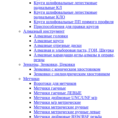
Круги шлифовальные лепестковые
радиальные КЛ
Круги шлифовальные лепестковые
радиальные КЛО
Круги шлифовальные ПП прямого профиля
Приспособления для правки кругов
Алмазный инструмент
Алмазные головки
Алмазные круги
Алмазные отрезные диски
Алмазная и эльборовая паста, ГОИ, Шкурка
Алмазные карандаши,иглы,алмазы в оправе,
резцы
Зенкеры, Зенковки, Цековки
Зенковки с коническим хвостовиком
Зенковки с цилиндрическим хвостовиком
Метчики
Воротоки для метчиков
Метчики гаечные
Метчики гаечные ЛЕВЫЕ
Метчики дюймовые UNC/UNF м/р
Метчики м/р метрические
Метчики метрические ручные
Метчики метрические ручные левые
Метчики дюймовые BSW/BSF резьба