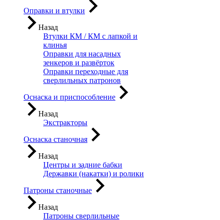
Оправки и втулки
Назад
Втулки КМ / КМ с лапкой и
клинья
Оправки для насадных
зенкеров и развёрток
Оправки переходные для
сверлильных патронов
Оснаска и приспособление
Назад
Экстракторы
Оснаска станочная
Назад
Центры и задние бабки
Державки (накатки) и ролики
Патроны станочные
Назад
Патроны сверлильные