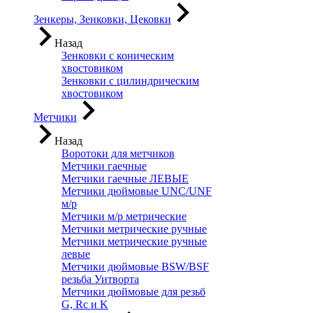
Зенкеры, Зенковки, Цековки
Назад
Зенковки с коническим
хвостовиком
Зенковки с цилиндрическим
хвостовиком
Метчики
Назад
Воротоки для метчиков
Метчики гаечные
Метчики гаечные ЛЕВЫЕ
Метчики дюймовые UNC/UNF
м/р
Метчики м/р метрические
Метчики метрические ручные
Метчики метрические ручные
левые
Метчики дюймовые BSW/BSF
резьба Уитворта
Метчики дюймовые для резьб
G, Rc и K