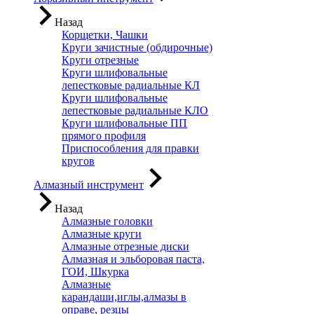
Назад
Корщетки, Чашки
Круги зачистные (обдирочные)
Круги отрезные
Круги шлифовальные
лепестковые радиальные КЛ
Круги шлифовальные
лепестковые радиальные КЛО
Круги шлифовальные ПП
прямого профиля
Приспособления для правки
кругов
Алмазный инструмент
Назад
Алмазные головки
Алмазные круги
Алмазные отрезные диски
Алмазная и эльборовая паста,
ГОИ, Шкурка
Алмазные
карандаши,иглы,алмазы в
оправе, резцы