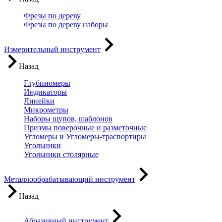
Фрезы по дереву
Фрезы по дереву наборы
Измерительный инструмент
Назад
Глубиномеры
Индикаторы
Линейки
Микрометры
Наборы щупов, шаблонов
Призмы поверочные и разметочные
Угломеры и Угломеры-траспортиры
Угольники
Угольники столярные
Металлообрабатывающий инструмент
Назад
Абразивный инструмент