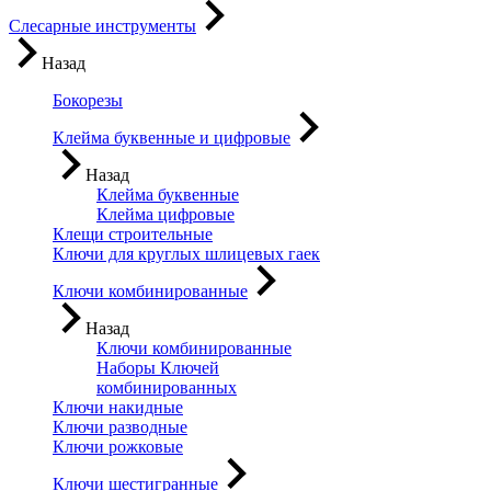
Слесарные инструменты
Назад
Бокорезы
Клейма буквенные и цифровые
Назад
Клейма буквенные
Клейма цифровые
Клещи строительные
Ключи для круглых шлицевых гаек
Ключи комбинированные
Назад
Ключи комбинированные
Наборы Ключей
комбинированных
Ключи накидные
Ключи разводные
Ключи рожковые
Ключи шестигранные