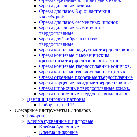
Фрезы червячные для шлицевых валов
Фрезы дисковые пазовые
Фрезы для пазов &quot;ласточкин
хвост&quot;
Фрезы для пазов сегментных шпонок
Фрезы дисковые 3-хсторонние
твердосплавные
Фрезы для Т-образных пазов
твердосплавные
Фрезы концевые радиусные твердосплавные
Фрезы концевые с механическим
креплением твердосплавны хпластин
Фрезы концевые твердосплавные конич.хв.
Фрезы концевые твердосплавные цил.хв.
Фрезы отрезные-прорезные твердосплавные
Фрезы торцевые насадные твердосплавные
Фрезы шпоночные твердосплавные кон.хв.
Фрезы шпоночные твердосплавные цил.хв.
Цанги и цанговые патроны
Наборы цанг ER
Слесарные инструменты
87 товаров
Бокорезы
Клейма буквенные и цифровые
Клейма буквенные
Клейма цифровые