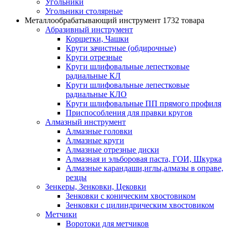
Угольники
Угольники столярные
Металлообрабатывающий инструмент
1732 товара
Абразивный инструмент
Корщетки, Чашки
Круги зачистные (обдирочные)
Круги отрезные
Круги шлифовальные лепестковые
радиальные КЛ
Круги шлифовальные лепестковые
радиальные КЛО
Круги шлифовальные ПП прямого профиля
Приспособления для правки кругов
Алмазный инструмент
Алмазные головки
Алмазные круги
Алмазные отрезные диски
Алмазная и эльборовая паста, ГОИ, Шкурка
Алмазные карандаши,иглы,алмазы в оправе,
резцы
Зенкеры, Зенковки, Цековки
Зенковки с коническим хвостовиком
Зенковки с цилиндрическим хвостовиком
Метчики
Воротоки для метчиков