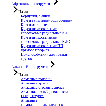
Абразивный инструмент
Назад
Корщетки, Чашки
Круги зачистные (обдирочные)
Круги отрезные
Круги шлифовальные
лепестковые радиальные КЛ
Круги шлифовальные
лепестковые радиальные КЛО
Круги шлифовальные ПП
прямого профиля
Приспособления для правки
кругов
Алмазный инструмент
Назад
Алмазные головки
Алмазные круги
Алмазные отрезные диски
Алмазная и эльборовая паста,
ГОИ, Шкурка
Алмазные
карандаши,иглы,алмазы в