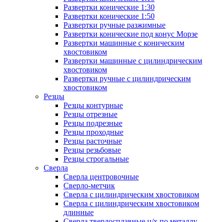
Развертки конические 1:30
Развертки конические 1:50
Развертки ручные разжимные
Развертки конические под конус Морзе
Развертки машинные с коническим
хвостовиком
Развертки машинные с цилиндрическим
хвостовиком
Развертки ручные с цилиндрическим
хвостовиком
Резцы
Резцы контурные
Резцы отрезные
Резцы подрезные
Резцы проходные
Резцы расточные
Резцы резьбовые
Резцы строгальные
Сверла
Сверла центровочные
Сверло-метчик
Сверла с цилиндрическим хвостовиком
Сверла с цилиндрическим хвостовиком
длинные
Сверла твердосплавные ц/х по металлу