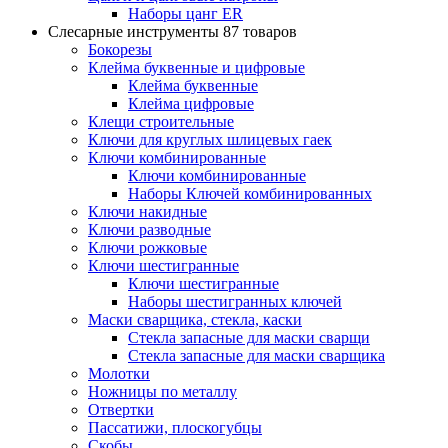
Наборы цанг ER
Слесарные инструменты
87 товаров
Бокорезы
Клейма буквенные и цифровые
Клейма буквенные
Клейма цифровые
Клещи строительные
Ключи для круглых шлицевых гаек
Ключи комбинированные
Ключи комбинированные
Наборы Ключей комбинированных
Ключи накидные
Ключи разводные
Ключи рожковые
Ключи шестигранные
Ключи шестигранные
Наборы шестигранных ключей
Маски сварщика, стекла, каски
Стекла запасные для маски сварщи
Стекла запасные для маски сварщика
Молотки
Ножницы по металлу
Отвертки
Пассатижи, плоскогубцы
Скобы