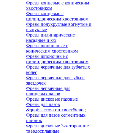
Фрезы концевые с коническим
хвостовиком
Фрезы концевые с
цилиндрическим хвостовиком
Фрезы полукруглые вогнутые и
выпуклые
Фрезы цилиндрические
насадные и к/х
Фрезы шпоночные с
коническим хвостовиком
Фрезы шпоночные с
цилиндрическим хвостовиком
Фрезы червячные для зубчатых
колес
Фрезы червячные для зубьев
звездочек
Фрезы червячные для
шлицевых валов
Фрезы дисковые пазовые
Фрезы для пазов
&quot;ласточкин хвост&quot;
Фрезы для пазов сегментных
шпонок
Фрезы дисковые 3-хсторонние
твердосплавные