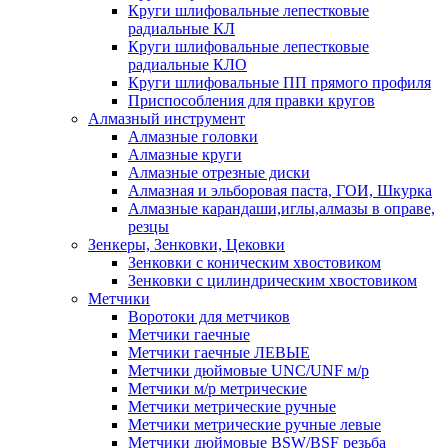
Круги шлифовальные лепестковые
радиальные КЛ
Круги шлифовальные лепестковые
радиальные КЛО
Круги шлифовальные ПП прямого профиля
Приспособления для правки кругов
Алмазный инструмент
Алмазные головки
Алмазные круги
Алмазные отрезные диски
Алмазная и эльборовая паста, ГОИ, Шкурка
Алмазные карандаши,иглы,алмазы в оправе,
резцы
Зенкеры, Зенковки, Цековки
Зенковки с коническим хвостовиком
Зенковки с цилиндрическим хвостовиком
Метчики
Воротоки для метчиков
Метчики гаечные
Метчики гаечные ЛЕВЫЕ
Метчики дюймовые UNC/UNF м/р
Метчики м/р метрические
Метчики метрические ручные
Метчики метрические ручные левые
Метчики дюймовые BSW/BSF резьба