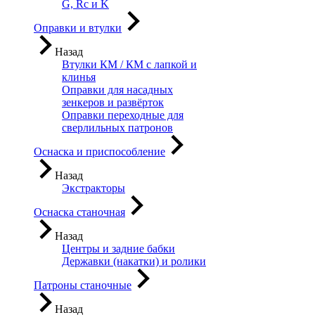
G, Rc и K
Оправки и втулки
Назад
Втулки КМ / КМ с лапкой и
клинья
Оправки для насадных
зенкеров и развёрток
Оправки переходные для
сверлильных патронов
Оснаска и приспособление
Назад
Экстракторы
Оснаска станочная
Назад
Центры и задние бабки
Державки (накатки) и ролики
Патроны станочные
Назад