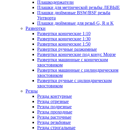
Плашкодержатели
Плашки для метрической резьбы ЛЕВЫЕ
Плашки дюймовые BSW/BSF резьба
Уитворта
Плашки дюймовые для резьб G, R и K
Развертки
Развертки конические 1:10
Развертки конические 1:30
Развертки конические 1:50
Развертки ручные разжимные
Развертки конические под конус Морзе
Развертки машинные с коническим
хвостовиком
Развертки машинные с цилиндрическим
хвостовиком
Развертки ручные с цилиндрическим
хвостовиком
Резцы
Резцы контурные
Резцы отрезные
Резцы подрезные
Резцы проходные
Резцы расточные
Резцы резьбовые
Резцы строгальные