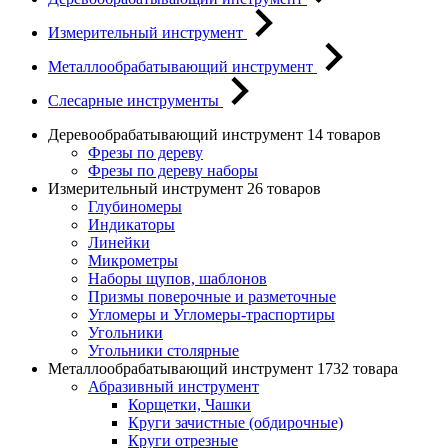
Измерительный инструмент
Металлообрабатывающий инструмент
Слесарные инструменты
Деревообрабатывающий инструмент
14 товаров
Фрезы по дереву
Фрезы по дереву наборы
Измерительный инструмент
26 товаров
Глубиномеры
Индикаторы
Линейки
Микрометры
Наборы щупов, шаблонов
Призмы поверочные и разметочные
Угломеры и Угломеры-траспортиры
Угольники
Угольники столярные
Металлообрабатывающий инструмент
1732 товара
Абразивный инструмент
Корщетки, Чашки
Круги зачистные (обдирочные)
Круги отрезные