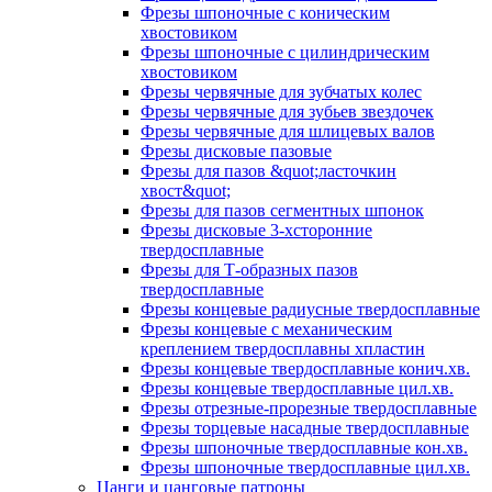
Фрезы шпоночные с коническим
хвостовиком
Фрезы шпоночные с цилиндрическим
хвостовиком
Фрезы червячные для зубчатых колес
Фрезы червячные для зубьев звездочек
Фрезы червячные для шлицевых валов
Фрезы дисковые пазовые
Фрезы для пазов &quot;ласточкин
хвост&quot;
Фрезы для пазов сегментных шпонок
Фрезы дисковые 3-хсторонние
твердосплавные
Фрезы для Т-образных пазов
твердосплавные
Фрезы концевые радиусные твердосплавные
Фрезы концевые с механическим
креплением твердосплавны хпластин
Фрезы концевые твердосплавные конич.хв.
Фрезы концевые твердосплавные цил.хв.
Фрезы отрезные-прорезные твердосплавные
Фрезы торцевые насадные твердосплавные
Фрезы шпоночные твердосплавные кон.хв.
Фрезы шпоночные твердосплавные цил.хв.
Цанги и цанговые патроны