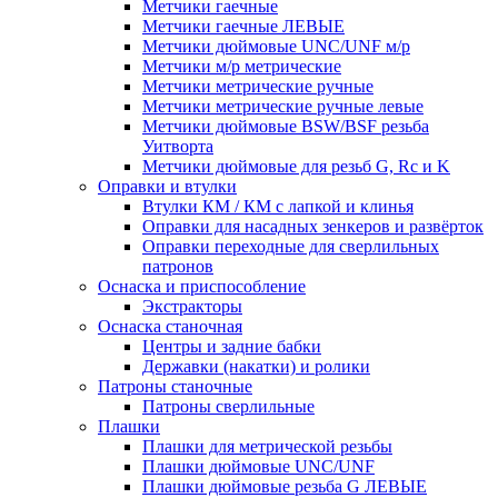
Метчики гаечные
Метчики гаечные ЛЕВЫЕ
Метчики дюймовые UNC/UNF м/р
Метчики м/р метрические
Метчики метрические ручные
Метчики метрические ручные левые
Метчики дюймовые BSW/BSF резьба
Уитворта
Метчики дюймовые для резьб G, Rc и K
Оправки и втулки
Втулки КМ / КМ с лапкой и клинья
Оправки для насадных зенкеров и развёрток
Оправки переходные для сверлильных
патронов
Оснаска и приспособление
Экстракторы
Оснаска станочная
Центры и задние бабки
Державки (накатки) и ролики
Патроны станочные
Патроны сверлильные
Плашки
Плашки для метрической резьбы
Плашки дюймовые UNC/UNF
Плашки дюймовые резьба G ЛЕВЫЕ