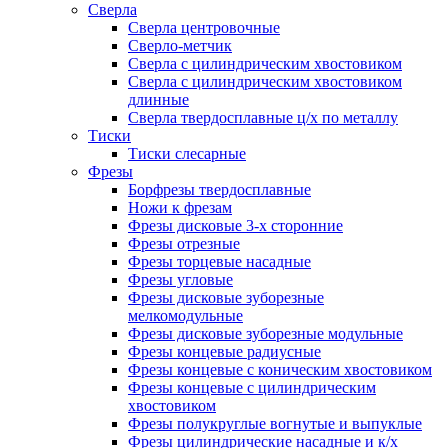
Сверла
Сверла центровочные
Сверло-метчик
Сверла с цилиндрическим хвостовиком
Сверла с цилиндрическим хвостовиком
длинные
Сверла твердосплавные ц/х по металлу
Тиски
Тиски слесарные
Фрезы
Борфрезы твердосплавные
Ножи к фрезам
Фрезы дисковые 3-х сторонние
Фрезы отрезные
Фрезы торцевые насадные
Фрезы угловые
Фрезы дисковые зуборезные
мелкомодульные
Фрезы дисковые зуборезные модульные
Фрезы концевые радиусные
Фрезы концевые с коническим хвостовиком
Фрезы концевые с цилиндрическим
хвостовиком
Фрезы полукруглые вогнутые и выпуклые
Фрезы цилиндрические насадные и к/х