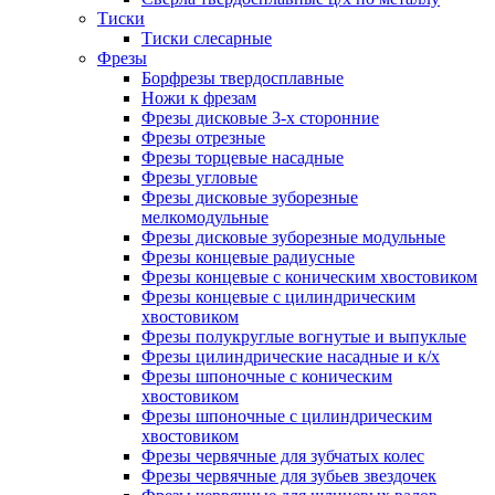
Тиски
Тиски слесарные
Фрезы
Борфрезы твердосплавные
Ножи к фрезам
Фрезы дисковые 3-х сторонние
Фрезы отрезные
Фрезы торцевые насадные
Фрезы угловые
Фрезы дисковые зуборезные
мелкомодульные
Фрезы дисковые зуборезные модульные
Фрезы концевые радиусные
Фрезы концевые с коническим хвостовиком
Фрезы концевые с цилиндрическим
хвостовиком
Фрезы полукруглые вогнутые и выпуклые
Фрезы цилиндрические насадные и к/х
Фрезы шпоночные с коническим
хвостовиком
Фрезы шпоночные с цилиндрическим
хвостовиком
Фрезы червячные для зубчатых колес
Фрезы червячные для зубьев звездочек