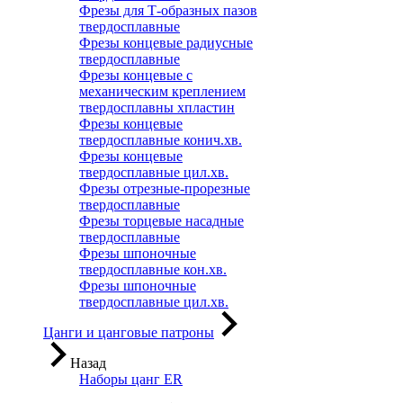
Фрезы для Т-образных пазов
твердосплавные
Фрезы концевые радиусные
твердосплавные
Фрезы концевые с
механическим креплением
твердосплавны хпластин
Фрезы концевые
твердосплавные конич.хв.
Фрезы концевые
твердосплавные цил.хв.
Фрезы отрезные-прорезные
твердосплавные
Фрезы торцевые насадные
твердосплавные
Фрезы шпоночные
твердосплавные кон.хв.
Фрезы шпоночные
твердосплавные цил.хв.
Цанги и цанговые патроны
Назад
Наборы цанг ER