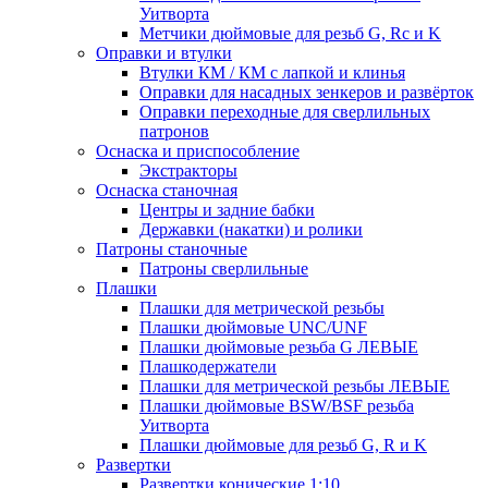
Уитворта
Метчики дюймовые для резьб G, Rc и K
Оправки и втулки
Втулки КМ / КМ с лапкой и клинья
Оправки для насадных зенкеров и развёрток
Оправки переходные для сверлильных
патронов
Оснаска и приспособление
Экстракторы
Оснаска станочная
Центры и задние бабки
Державки (накатки) и ролики
Патроны станочные
Патроны сверлильные
Плашки
Плашки для метрической резьбы
Плашки дюймовые UNC/UNF
Плашки дюймовые резьба G ЛЕВЫЕ
Плашкодержатели
Плашки для метрической резьбы ЛЕВЫЕ
Плашки дюймовые BSW/BSF резьба
Уитворта
Плашки дюймовые для резьб G, R и K
Развертки
Развертки конические 1:10