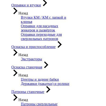
Оправки и втулки
Назад
Втулки КМ / КМ с лапкой и
клинья
Оправки для насадных
зенкеров и развёрток
Оправки переходные для
сверлильных патронов
Оснаска и приспособление
Назад
Экстракторы
Оснаска станочная
Назад
Центры и задние бабки
Державки (накатки) и ролики
Патроны станочные
Назад
Патроны сверлильные