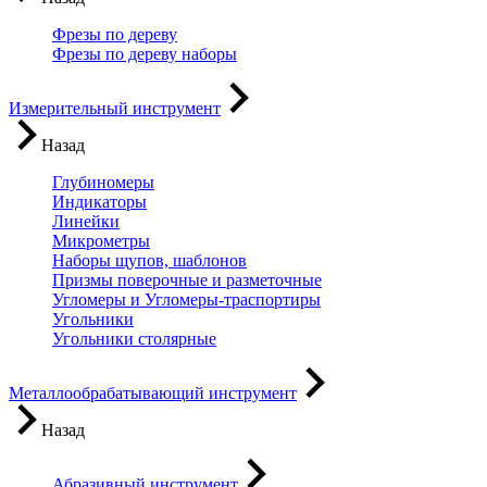
Фрезы по дереву
Фрезы по дереву наборы
Измерительный инструмент
Назад
Глубиномеры
Индикаторы
Линейки
Микрометры
Наборы щупов, шаблонов
Призмы поверочные и разметочные
Угломеры и Угломеры-траспортиры
Угольники
Угольники столярные
Металлообрабатывающий инструмент
Назад
Абразивный инструмент