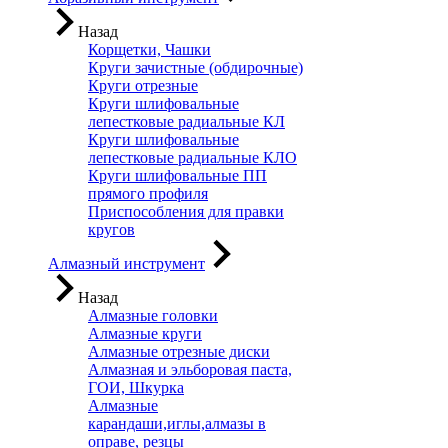
Назад
Корщетки, Чашки
Круги зачистные (обдирочные)
Круги отрезные
Круги шлифовальные
лепестковые радиальные КЛ
Круги шлифовальные
лепестковые радиальные КЛО
Круги шлифовальные ПП
прямого профиля
Приспособления для правки
кругов
Алмазный инструмент
Назад
Алмазные головки
Алмазные круги
Алмазные отрезные диски
Алмазная и эльборовая паста,
ГОИ, Шкурка
Алмазные
карандаши,иглы,алмазы в
оправе, резцы