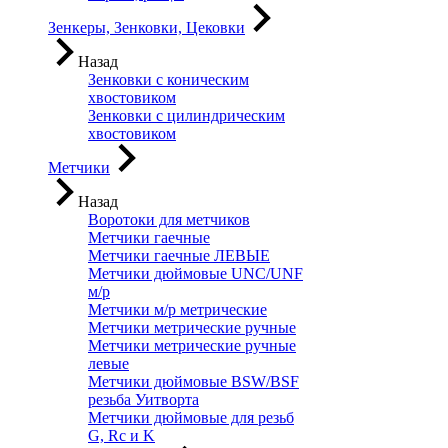
Зенкеры, Зенковки, Цековки
Назад
Зенковки с коническим
хвостовиком
Зенковки с цилиндрическим
хвостовиком
Метчики
Назад
Воротоки для метчиков
Метчики гаечные
Метчики гаечные ЛЕВЫЕ
Метчики дюймовые UNC/UNF
м/р
Метчики м/р метрические
Метчики метрические ручные
Метчики метрические ручные
левые
Метчики дюймовые BSW/BSF
резьба Уитворта
Метчики дюймовые для резьб
G, Rc и K