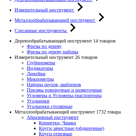
Измерительный инструмент
Металлообрабатывающий инструмент
Слесарные инструменты
Деревообрабатывающий инструмент
14 товаров
Фрезы по дереву
Фрезы по дереву наборы
Измерительный инструмент
26 товаров
Глубиномеры
Индикаторы
Линейки
Микрометры
Наборы щупов, шаблонов
Призмы поверочные и разметочные
Угломеры и Угломеры-траспортиры
Угольники
Угольники столярные
Металлообрабатывающий инструмент
1732 товара
Абразивный инструмент
Корщетки, Чашки
Круги зачистные (обдирочные)
Круги отрезные