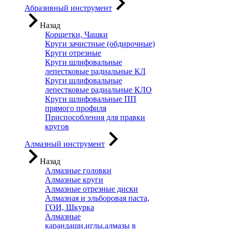
Абразивный инструмент
Назад
Корщетки, Чашки
Круги зачистные (обдирочные)
Круги отрезные
Круги шлифовальные
лепестковые радиальные КЛ
Круги шлифовальные
лепестковые радиальные КЛО
Круги шлифовальные ПП
прямого профиля
Приспособления для правки
кругов
Алмазный инструмент
Назад
Алмазные головки
Алмазные круги
Алмазные отрезные диски
Алмазная и эльборовая паста,
ГОИ, Шкурка
Алмазные
карандаши,иглы,алмазы в