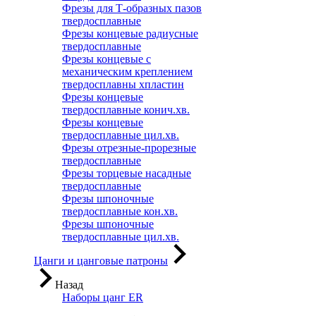
Фрезы для Т-образных пазов
твердосплавные
Фрезы концевые радиусные
твердосплавные
Фрезы концевые с
механическим креплением
твердосплавны хпластин
Фрезы концевые
твердосплавные конич.хв.
Фрезы концевые
твердосплавные цил.хв.
Фрезы отрезные-прорезные
твердосплавные
Фрезы торцевые насадные
твердосплавные
Фрезы шпоночные
твердосплавные кон.хв.
Фрезы шпоночные
твердосплавные цил.хв.
Цанги и цанговые патроны
Назад
Наборы цанг ER