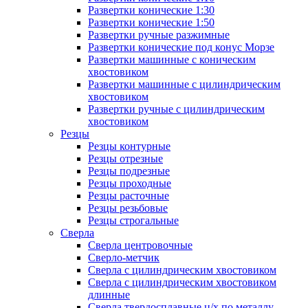
Развертки конические 1:30
Развертки конические 1:50
Развертки ручные разжимные
Развертки конические под конус Морзе
Развертки машинные с коническим
хвостовиком
Развертки машинные с цилиндрическим
хвостовиком
Развертки ручные с цилиндрическим
хвостовиком
Резцы
Резцы контурные
Резцы отрезные
Резцы подрезные
Резцы проходные
Резцы расточные
Резцы резьбовые
Резцы строгальные
Сверла
Сверла центровочные
Сверло-метчик
Сверла с цилиндрическим хвостовиком
Сверла с цилиндрическим хвостовиком
длинные
Сверла твердосплавные ц/х по металлу