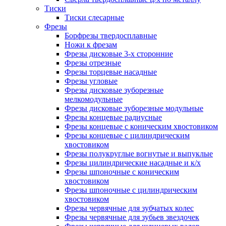
Тиски
Тиски слесарные
Фрезы
Борфрезы твердосплавные
Ножи к фрезам
Фрезы дисковые 3-х сторонние
Фрезы отрезные
Фрезы торцевые насадные
Фрезы угловые
Фрезы дисковые зуборезные
мелкомодульные
Фрезы дисковые зуборезные модульные
Фрезы концевые радиусные
Фрезы концевые с коническим хвостовиком
Фрезы концевые с цилиндрическим
хвостовиком
Фрезы полукруглые вогнутые и выпуклые
Фрезы цилиндрические насадные и к/х
Фрезы шпоночные с коническим
хвостовиком
Фрезы шпоночные с цилиндрическим
хвостовиком
Фрезы червячные для зубчатых колес
Фрезы червячные для зубьев звездочек