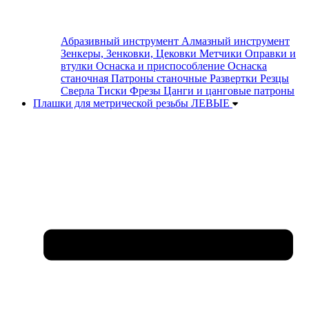
Абразивный инструмент
Алмазный инструмент
Зенкеры, Зенковки, Цековки
Метчики
Оправки и
втулки
Оснаска и приспособление
Оснаска
станочная
Патроны станочные
Развертки
Резцы
Сверла
Тиски
Фрезы
Цанги и цанговые патроны
Плашки для метрической резьбы ЛЕВЫЕ