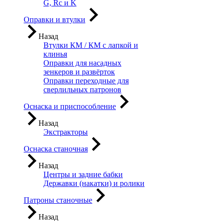
G, Rc и K
Оправки и втулки
Назад
Втулки КМ / КМ с лапкой и
клинья
Оправки для насадных
зенкеров и развёрток
Оправки переходные для
сверлильных патронов
Оснаска и приспособление
Назад
Экстракторы
Оснаска станочная
Назад
Центры и задние бабки
Державки (накатки) и ролики
Патроны станочные
Назад