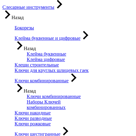
Слесарные инструменты
Назад
Бокорезы
Клейма буквенные и цифровые
Назад
Клейма буквенные
Клейма цифровые
Клещи строительные
Ключи для круглых шлицевых гаек
Ключи комбинированные
Назад
Ключи комбинированные
Наборы Ключей
комбинированных
Ключи накидные
Ключи разводные
Ключи рожковые
Ключи шестигранные