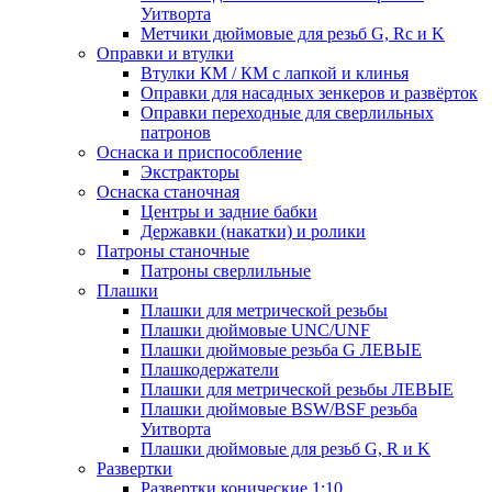
Уитворта
Метчики дюймовые для резьб G, Rc и K
Оправки и втулки
Втулки КМ / КМ с лапкой и клинья
Оправки для насадных зенкеров и развёрток
Оправки переходные для сверлильных
патронов
Оснаска и приспособление
Экстракторы
Оснаска станочная
Центры и задние бабки
Державки (накатки) и ролики
Патроны станочные
Патроны сверлильные
Плашки
Плашки для метрической резьбы
Плашки дюймовые UNC/UNF
Плашки дюймовые резьба G ЛЕВЫЕ
Плашкодержатели
Плашки для метрической резьбы ЛЕВЫЕ
Плашки дюймовые BSW/BSF резьба
Уитворта
Плашки дюймовые для резьб G, R и K
Развертки
Развертки конические 1:10