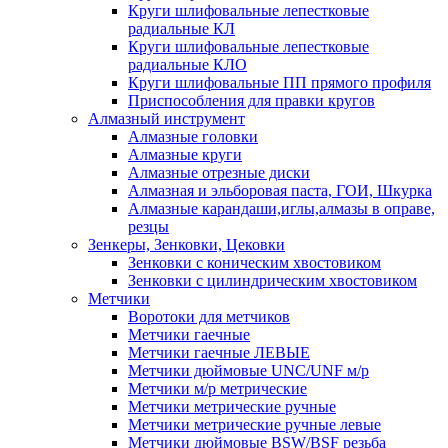
Круги шлифовальные лепестковые
радиальные КЛ
Круги шлифовальные лепестковые
радиальные КЛО
Круги шлифовальные ПП прямого профиля
Приспособления для правки кругов
Алмазный инструмент
Алмазные головки
Алмазные круги
Алмазные отрезные диски
Алмазная и эльборовая паста, ГОИ, Шкурка
Алмазные карандаши,иглы,алмазы в оправе,
резцы
Зенкеры, Зенковки, Цековки
Зенковки с коническим хвостовиком
Зенковки с цилиндрическим хвостовиком
Метчики
Воротоки для метчиков
Метчики гаечные
Метчики гаечные ЛЕВЫЕ
Метчики дюймовые UNC/UNF м/р
Метчики м/р метрические
Метчики метрические ручные
Метчики метрические ручные левые
Метчики дюймовые BSW/BSF резьба