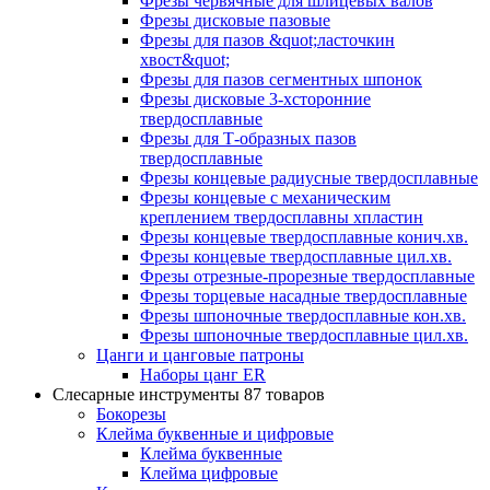
Фрезы червячные для шлицевых валов
Фрезы дисковые пазовые
Фрезы для пазов &quot;ласточкин
хвост&quot;
Фрезы для пазов сегментных шпонок
Фрезы дисковые 3-хсторонние
твердосплавные
Фрезы для Т-образных пазов
твердосплавные
Фрезы концевые радиусные твердосплавные
Фрезы концевые с механическим
креплением твердосплавны хпластин
Фрезы концевые твердосплавные конич.хв.
Фрезы концевые твердосплавные цил.хв.
Фрезы отрезные-прорезные твердосплавные
Фрезы торцевые насадные твердосплавные
Фрезы шпоночные твердосплавные кон.хв.
Фрезы шпоночные твердосплавные цил.хв.
Цанги и цанговые патроны
Наборы цанг ER
Слесарные инструменты
87 товаров
Бокорезы
Клейма буквенные и цифровые
Клейма буквенные
Клейма цифровые