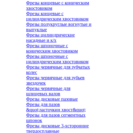
Фрезы концевые с коническим
хвостовиком
Фрезы концевые с
цилиндрическим хвостовиком
Фрезы полукруглые вогнутые и
выпуклые
Фрезы цилиндрические
насадные и к/х
Фрезы шпоночные с
коническим хвостовиком
Фрезы шпоночные с
цилиндрическим хвостовиком
Фрезы червячные для зубчатых
колес
Фрезы червячные для зубьев
звездочек
Фрезы червячные для
шлицевых валов
Фрезы дисковые пазовые
Фрезы для пазов
&quot;ласточкин хвост&quot;
Фрезы для пазов сегментных
шпонок
Фрезы дисковые 3-хсторонние
твердосплавные