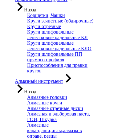
Назад
Корщетки, Чашки
Круги зачистные (обдирочные)
Круги отрезные
Круги шлифовальные
лепестковые радиальные КЛ
Круги шлифовальные
лепестковые радиальные КЛО
Круги шлифовальные ПП
прямого профиля
Приспособления для правки
кругов
Алмазный инструмент
Назад
Алмазные головки
Алмазные круги
Алмазные отрезные диски
Алмазная и эльборовая паста,
ГОИ, Шкурка
Алмазные
карандаши,иглы,алмазы в
оправе, резцы