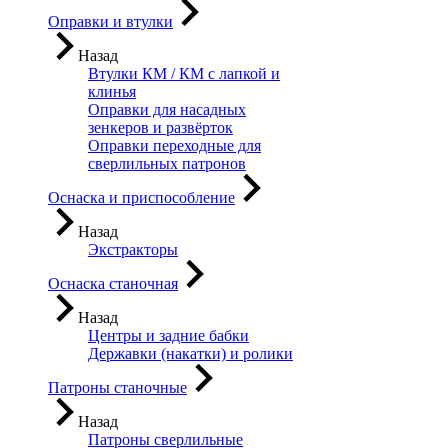
Оправки и втулки
Назад
Втулки КМ / КМ с лапкой и
клинья
Оправки для насадных
зенкеров и развёрток
Оправки переходные для
сверлильных патронов
Оснаска и приспособление
Назад
Экстракторы
Оснаска станочная
Назад
Центры и задние бабки
Державки (накатки) и ролики
Патроны станочные
Назад
Патроны сверлильные