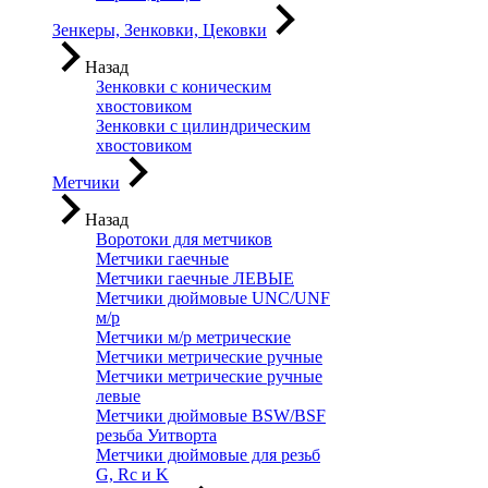
Зенкеры, Зенковки, Цековки
Назад
Зенковки с коническим
хвостовиком
Зенковки с цилиндрическим
хвостовиком
Метчики
Назад
Воротоки для метчиков
Метчики гаечные
Метчики гаечные ЛЕВЫЕ
Метчики дюймовые UNC/UNF
м/р
Метчики м/р метрические
Метчики метрические ручные
Метчики метрические ручные
левые
Метчики дюймовые BSW/BSF
резьба Уитворта
Метчики дюймовые для резьб
G, Rc и K