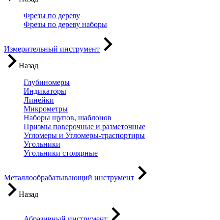
Фрезы по дереву
Фрезы по дереву наборы
Измерительный инструмент
Назад
Глубиномеры
Индикаторы
Линейки
Микрометры
Наборы щупов, шаблонов
Призмы поверочные и разметочные
Угломеры и Угломеры-траспортиры
Угольники
Угольники столярные
Металлообрабатывающий инструмент
Назад
Абразивный инструмент