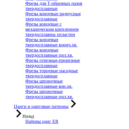
Фрезы для Т-образных пазов
твердосплавные
Фрезы концевые радиусные
твердосплавные
Фрезы концевые с
механическим креплением
твердосплавны хпластин
Фрезы концевые
твердосплавные конич.хв.
Фрезы концевые
твердосплавные цил.хв.
Фрезы отрезные-прорезные
твердосплавные
Фрезы торцевые насадные
твердосплавные
Фрезы шпоночные
твердосплавные кон.хв.
Фрезы шпоночные
твердосплавные цил.хв.
Цанги и цанговые патроны
Назад
Наборы цанг ER