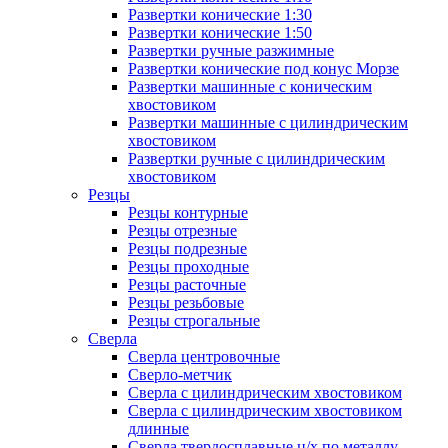
Развертки конические 1:30
Развертки конические 1:50
Развертки ручные разжимные
Развертки конические под конус Морзе
Развертки машинные с коническим
хвостовиком
Развертки машинные с цилиндрическим
хвостовиком
Развертки ручные с цилиндрическим
хвостовиком
Резцы
Резцы контурные
Резцы отрезные
Резцы подрезные
Резцы проходные
Резцы расточные
Резцы резьбовые
Резцы строгальные
Сверла
Сверла центровочные
Сверло-метчик
Сверла с цилиндрическим хвостовиком
Сверла с цилиндрическим хвостовиком
длинные
Сверла твердосплавные ц/х по металлу