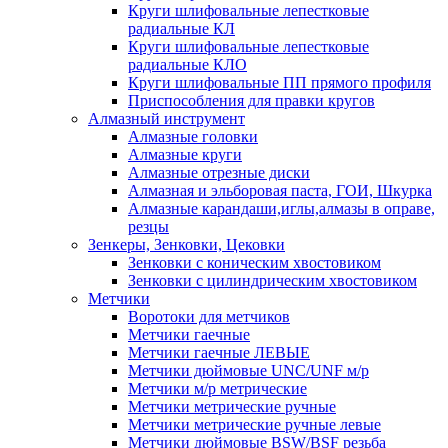
Круги шлифовальные лепестковые
радиальные КЛ
Круги шлифовальные лепестковые
радиальные КЛО
Круги шлифовальные ПП прямого профиля
Приспособления для правки кругов
Алмазный инструмент
Алмазные головки
Алмазные круги
Алмазные отрезные диски
Алмазная и эльборовая паста, ГОИ, Шкурка
Алмазные карандаши,иглы,алмазы в оправе,
резцы
Зенкеры, Зенковки, Цековки
Зенковки с коническим хвостовиком
Зенковки с цилиндрическим хвостовиком
Метчики
Воротоки для метчиков
Метчики гаечные
Метчики гаечные ЛЕВЫЕ
Метчики дюймовые UNC/UNF м/р
Метчики м/р метрические
Метчики метрические ручные
Метчики метрические ручные левые
Метчики дюймовые BSW/BSF резьба