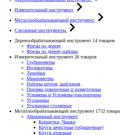
Измерительный инструмент
Металлообрабатывающий инструмент
Слесарные инструменты
Деревообрабатывающий инструмент
14 товаров
Фрезы по дереву
Фрезы по дереву наборы
Измерительный инструмент
26 товаров
Глубиномеры
Индикаторы
Линейки
Микрометры
Наборы щупов, шаблонов
Призмы поверочные и разметочные
Угломеры и Угломеры-траспортиры
Угольники
Угольники столярные
Металлообрабатывающий инструмент
1732 товара
Абразивный инструмент
Корщетки, Чашки
Круги зачистные (обдирочные)
Круги отрезные