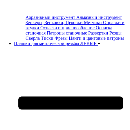
Абразивный инструмент
Алмазный инструмент
Зенкеры, Зенковки, Цековки
Метчики
Оправки и
втулки
Оснаска и приспособление
Оснаска
станочная
Патроны станочные
Развертки
Резцы
Сверла
Тиски
Фрезы
Цанги и цанговые патроны
Плашки для метрической резьбы ЛЕВЫЕ