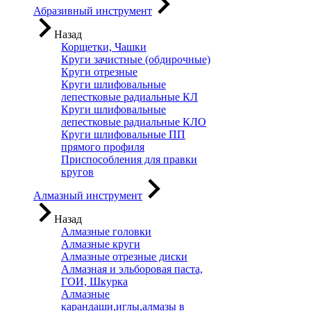
Абразивный инструмент
Назад
Корщетки, Чашки
Круги зачистные (обдирочные)
Круги отрезные
Круги шлифовальные
лепестковые радиальные КЛ
Круги шлифовальные
лепестковые радиальные КЛО
Круги шлифовальные ПП
прямого профиля
Приспособления для правки
кругов
Алмазный инструмент
Назад
Алмазные головки
Алмазные круги
Алмазные отрезные диски
Алмазная и эльборовая паста,
ГОИ, Шкурка
Алмазные
карандаши,иглы,алмазы в