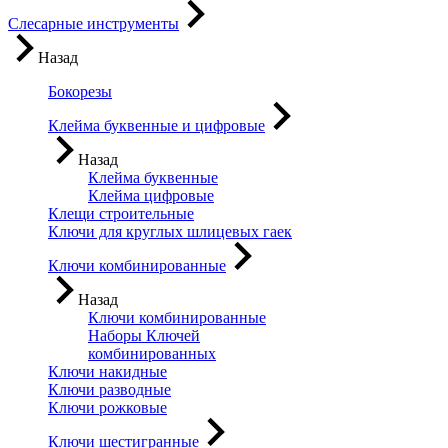
Слесарные инструменты
Назад
Бокорезы
Клейма буквенные и цифровые
Назад
Клейма буквенные
Клейма цифровые
Клещи строительные
Ключи для круглых шлицевых гаек
Ключи комбинированные
Назад
Ключи комбинированные
Наборы Ключей
комбинированных
Ключи накидные
Ключи разводные
Ключи рожковые
Ключи шестигранные