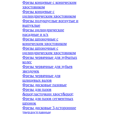
Фрезы концевые с коническим
хвостовиком
Фрезы концевые с
цилиндрическим хвостовиком
Фрезы полукруглые вогнутые и
выпуклые
Фрезы цилиндрические
насадные и к/х
Фрезы шпоночные с
коническим хвостовиком
Фрезы шпоночные с
цилиндрическим хвостовиком
Фрезы червячные для зубчатых
колес
Фрезы червячные для зубьев
звездочек
Фрезы червячные для
шлицевых валов
Фрезы дисковые пазовые
Фрезы для пазов
&quot;ласточкин хвост&quot;
Фрезы для пазов сегментных
шпонок
Фрезы дисковые 3-хсторонние
твердосплавные