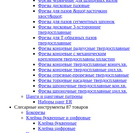
Фрезы червячные для шлицевых валов
Фрезы дисковые пазовые
Фрезы для пазов &quot;ласточкин
хвост&quot;
Фрезы для пазов сегментных шпонок
Фрезы дисковые 3-хсторонние
твердосплавные
Фрезы для Т-образных пазов
твердосплавные
Фрезы концевые радиусные твердосплавные
Фрезы концевые с механическим
креплением твердосплавны хпластин
Фрезы концевые твердосплавные конич.хв.
Фрезы концевые твердосплавные цил.хв.
Фрезы отрезные-прорезные твердосплавные
Фрезы торцевые насадные твердосплавные
Фрезы шпоночные твердосплавные кон.хв.
Фрезы шпоночные твердосплавные цил.хв.
Цанги и цанговые патроны
Наборы цанг ER
Слесарные инструменты
87 товаров
Бокорезы
Клейма буквенные и цифровые
Клейма буквенные
Клейма цифровые