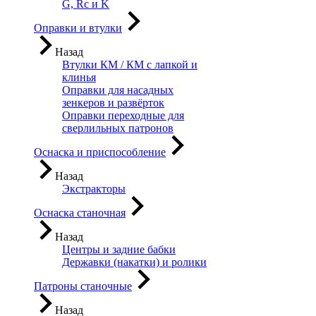
G, Rc и K
Оправки и втулки
Назад
Втулки КМ / КМ с лапкой и
клинья
Оправки для насадных
зенкеров и развёрток
Оправки переходные для
сверлильных патронов
Оснаска и приспособление
Назад
Экстракторы
Оснаска станочная
Назад
Центры и задние бабки
Державки (накатки) и ролики
Патроны станочные
Назад