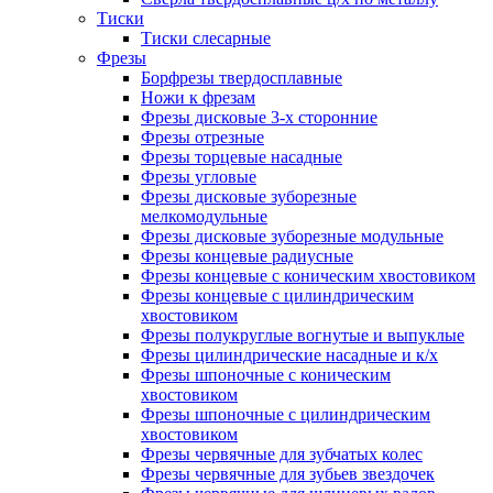
Тиски
Тиски слесарные
Фрезы
Борфрезы твердосплавные
Ножи к фрезам
Фрезы дисковые 3-х сторонние
Фрезы отрезные
Фрезы торцевые насадные
Фрезы угловые
Фрезы дисковые зуборезные
мелкомодульные
Фрезы дисковые зуборезные модульные
Фрезы концевые радиусные
Фрезы концевые с коническим хвостовиком
Фрезы концевые с цилиндрическим
хвостовиком
Фрезы полукруглые вогнутые и выпуклые
Фрезы цилиндрические насадные и к/х
Фрезы шпоночные с коническим
хвостовиком
Фрезы шпоночные с цилиндрическим
хвостовиком
Фрезы червячные для зубчатых колес
Фрезы червячные для зубьев звездочек