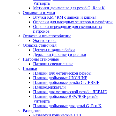
Уитворта
Метчики дюймовые для резьб G, Rc и K
Оправки и втулки
Втулки КМ / КМ с лапкой и клинья
Оправки для насадных зенкеров и развёрток
Оправки переходные для сверлильных
патронов
Оснаска и приспособление
Экстракторы
Оснаска станочная
Центры и задние бабки
Державки (накатки) и ролики
Патроны станочные
Патроны сверлильные
Плашки
Плашки для метрической резьбы
Плашки дюймовые UNC/UNF
Плашки дюймовые резьба G ЛЕВЫЕ
Плашкодержатели
Плашки для метрической резьбы ЛЕВЫЕ
Плашки дюймовые BSW/BSF резьба
Уитворта
Плашки дюймовые для резьб G, R и K
Развертки
Развертки конические 1:10