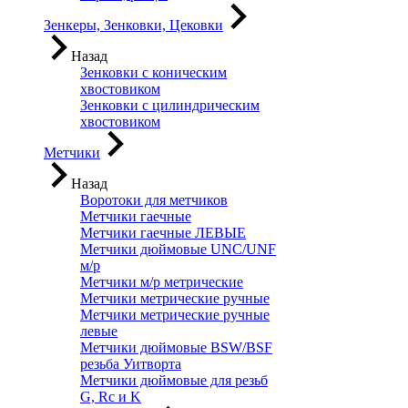
Зенкеры, Зенковки, Цековки
Назад
Зенковки с коническим
хвостовиком
Зенковки с цилиндрическим
хвостовиком
Метчики
Назад
Воротоки для метчиков
Метчики гаечные
Метчики гаечные ЛЕВЫЕ
Метчики дюймовые UNC/UNF
м/р
Метчики м/р метрические
Метчики метрические ручные
Метчики метрические ручные
левые
Метчики дюймовые BSW/BSF
резьба Уитворта
Метчики дюймовые для резьб
G, Rc и K