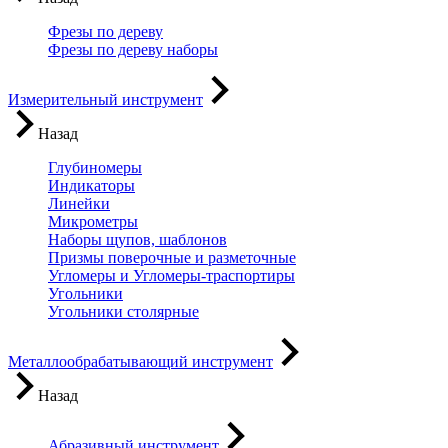
Фрезы по дереву
Фрезы по дереву наборы
Измерительный инструмент
Назад
Глубиномеры
Индикаторы
Линейки
Микрометры
Наборы щупов, шаблонов
Призмы поверочные и разметочные
Угломеры и Угломеры-траспортиры
Угольники
Угольники столярные
Металлообрабатывающий инструмент
Назад
Абразивный инструмент