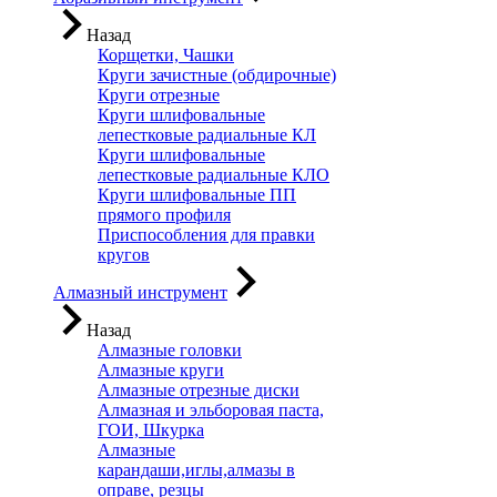
Назад
Корщетки, Чашки
Круги зачистные (обдирочные)
Круги отрезные
Круги шлифовальные
лепестковые радиальные КЛ
Круги шлифовальные
лепестковые радиальные КЛО
Круги шлифовальные ПП
прямого профиля
Приспособления для правки
кругов
Алмазный инструмент
Назад
Алмазные головки
Алмазные круги
Алмазные отрезные диски
Алмазная и эльборовая паста,
ГОИ, Шкурка
Алмазные
карандаши,иглы,алмазы в
оправе, резцы