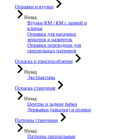
Оправки и втулки
Назад
Втулки КМ / КМ с лапкой и
клинья
Оправки для насадных
зенкеров и развёрток
Оправки переходные для
сверлильных патронов
Оснаска и приспособление
Назад
Экстракторы
Оснаска станочная
Назад
Центры и задние бабки
Державки (накатки) и ролики
Патроны станочные
Назад
Патроны сверлильные