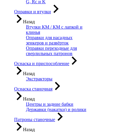
G, Rc и K
Оправки и втулки
Назад
Втулки КМ / КМ с лапкой и
клинья
Оправки для насадных
зенкеров и развёрток
Оправки переходные для
сверлильных патронов
Оснаска и приспособление
Назад
Экстракторы
Оснаска станочная
Назад
Центры и задние бабки
Державки (накатки) и ролики
Патроны станочные
Назад