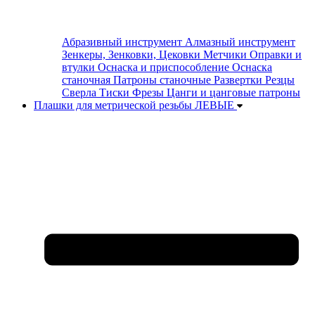
Абразивный инструмент
Алмазный инструмент
Зенкеры, Зенковки, Цековки
Метчики
Оправки и
втулки
Оснаска и приспособление
Оснаска
станочная
Патроны станочные
Развертки
Резцы
Сверла
Тиски
Фрезы
Цанги и цанговые патроны
Плашки для метрической резьбы ЛЕВЫЕ