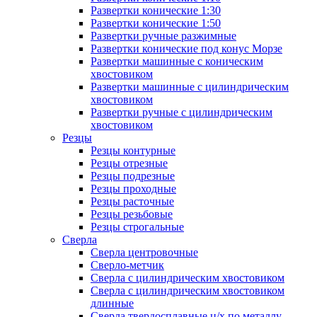
Развертки конические 1:30
Развертки конические 1:50
Развертки ручные разжимные
Развертки конические под конус Морзе
Развертки машинные с коническим
хвостовиком
Развертки машинные с цилиндрическим
хвостовиком
Развертки ручные с цилиндрическим
хвостовиком
Резцы
Резцы контурные
Резцы отрезные
Резцы подрезные
Резцы проходные
Резцы расточные
Резцы резьбовые
Резцы строгальные
Сверла
Сверла центровочные
Сверло-метчик
Сверла с цилиндрическим хвостовиком
Сверла с цилиндрическим хвостовиком
длинные
Сверла твердосплавные ц/х по металлу