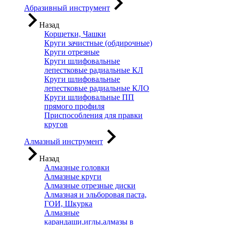
Абразивный инструмент
Назад
Корщетки, Чашки
Круги зачистные (обдирочные)
Круги отрезные
Круги шлифовальные
лепестковые радиальные КЛ
Круги шлифовальные
лепестковые радиальные КЛО
Круги шлифовальные ПП
прямого профиля
Приспособления для правки
кругов
Алмазный инструмент
Назад
Алмазные головки
Алмазные круги
Алмазные отрезные диски
Алмазная и эльборовая паста,
ГОИ, Шкурка
Алмазные
карандаши,иглы,алмазы в