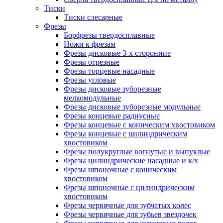
Тиски
Тиски слесарные
Фрезы
Борфрезы твердосплавные
Ножи к фрезам
Фрезы дисковые 3-х сторонние
Фрезы отрезные
Фрезы торцевые насадные
Фрезы угловые
Фрезы дисковые зуборезные
мелкомодульные
Фрезы дисковые зуборезные модульные
Фрезы концевые радиусные
Фрезы концевые с коническим хвостовиком
Фрезы концевые с цилиндрическим
хвостовиком
Фрезы полукруглые вогнутые и выпуклые
Фрезы цилиндрические насадные и к/х
Фрезы шпоночные с коническим
хвостовиком
Фрезы шпоночные с цилиндрическим
хвостовиком
Фрезы червячные для зубчатых колес
Фрезы червячные для зубьев звездочек