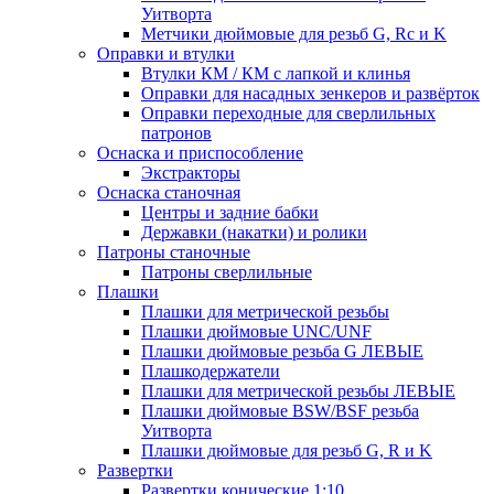
Уитворта
Метчики дюймовые для резьб G, Rc и K
Оправки и втулки
Втулки КМ / КМ с лапкой и клинья
Оправки для насадных зенкеров и развёрток
Оправки переходные для сверлильных
патронов
Оснаска и приспособление
Экстракторы
Оснаска станочная
Центры и задние бабки
Державки (накатки) и ролики
Патроны станочные
Патроны сверлильные
Плашки
Плашки для метрической резьбы
Плашки дюймовые UNC/UNF
Плашки дюймовые резьба G ЛЕВЫЕ
Плашкодержатели
Плашки для метрической резьбы ЛЕВЫЕ
Плашки дюймовые BSW/BSF резьба
Уитворта
Плашки дюймовые для резьб G, R и K
Развертки
Развертки конические 1:10