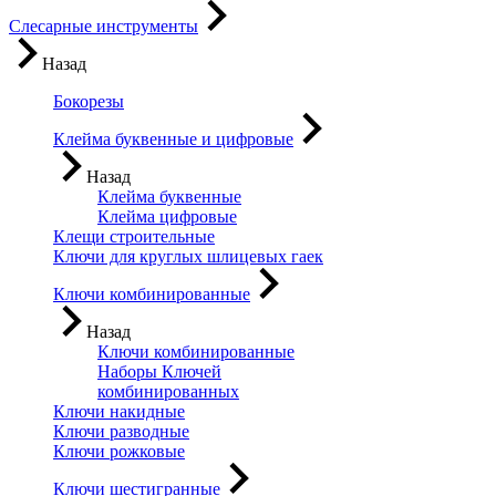
Слесарные инструменты
Назад
Бокорезы
Клейма буквенные и цифровые
Назад
Клейма буквенные
Клейма цифровые
Клещи строительные
Ключи для круглых шлицевых гаек
Ключи комбинированные
Назад
Ключи комбинированные
Наборы Ключей
комбинированных
Ключи накидные
Ключи разводные
Ключи рожковые
Ключи шестигранные