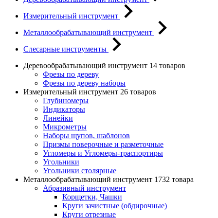
Измерительный инструмент
Металлообрабатывающий инструмент
Слесарные инструменты
Деревообрабатывающий инструмент
14 товаров
Фрезы по дереву
Фрезы по дереву наборы
Измерительный инструмент
26 товаров
Глубиномеры
Индикаторы
Линейки
Микрометры
Наборы щупов, шаблонов
Призмы поверочные и разметочные
Угломеры и Угломеры-траспортиры
Угольники
Угольники столярные
Металлообрабатывающий инструмент
1732 товара
Абразивный инструмент
Корщетки, Чашки
Круги зачистные (обдирочные)
Круги отрезные