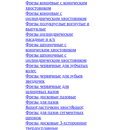
Фрезы концевые с коническим
хвостовиком
Фрезы концевые с
цилиндрическим хвостовиком
Фрезы полукруглые вогнутые и
выпуклые
Фрезы цилиндрические
насадные и к/х
Фрезы шпоночные с
коническим хвостовиком
Фрезы шпоночные с
цилиндрическим хвостовиком
Фрезы червячные для зубчатых
колес
Фрезы червячные для зубьев
звездочек
Фрезы червячные для
шлицевых валов
Фрезы дисковые пазовые
Фрезы для пазов
&quot;ласточкин хвост&quot;
Фрезы для пазов сегментных
шпонок
Фрезы дисковые 3-хсторонние
твердосплавные