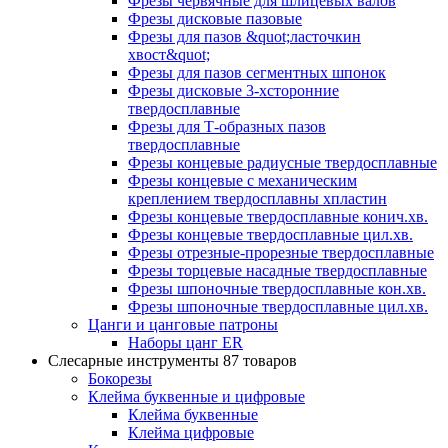
Фрезы червячные для шлицевых валов
Фрезы дисковые пазовые
Фрезы для пазов &quot;ласточкин
хвост&quot;
Фрезы для пазов сегментных шпонок
Фрезы дисковые 3-хсторонние
твердосплавные
Фрезы для Т-образных пазов
твердосплавные
Фрезы концевые радиусные твердосплавные
Фрезы концевые с механическим
креплением твердосплавны хпластин
Фрезы концевые твердосплавные конич.хв.
Фрезы концевые твердосплавные цил.хв.
Фрезы отрезные-прорезные твердосплавные
Фрезы торцевые насадные твердосплавные
Фрезы шпоночные твердосплавные кон.хв.
Фрезы шпоночные твердосплавные цил.хв.
Цанги и цанговые патроны
Наборы цанг ER
Слесарные инструменты
87 товаров
Бокорезы
Клейма буквенные и цифровые
Клейма буквенные
Клейма цифровые