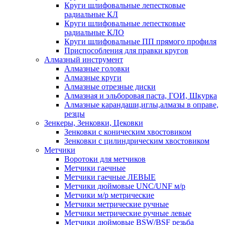
Круги шлифовальные лепестковые
радиальные КЛ
Круги шлифовальные лепестковые
радиальные КЛО
Круги шлифовальные ПП прямого профиля
Приспособления для правки кругов
Алмазный инструмент
Алмазные головки
Алмазные круги
Алмазные отрезные диски
Алмазная и эльборовая паста, ГОИ, Шкурка
Алмазные карандаши,иглы,алмазы в оправе,
резцы
Зенкеры, Зенковки, Цековки
Зенковки с коническим хвостовиком
Зенковки с цилиндрическим хвостовиком
Метчики
Воротоки для метчиков
Метчики гаечные
Метчики гаечные ЛЕВЫЕ
Метчики дюймовые UNC/UNF м/р
Метчики м/р метрические
Метчики метрические ручные
Метчики метрические ручные левые
Метчики дюймовые BSW/BSF резьба