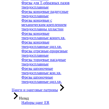
Фрезы для Т-образных пазов
твердосплавные
Фрезы концевые радиусные
твердосплавные
Фрезы концевые с
механическим креплением
твердосплавны хпластин
Фрезы концевые
твердосплавные конич.хв.
Фрезы концевые
твердосплавные цил.хв.
Фрезы отрезные-прорезные
твердосплавные
Фрезы торцевые насадные
твердосплавные
Фрезы шпоночные
твердосплавные кон.хв.
Фрезы шпоночные
твердосплавные цил.хв.
Цанги и цанговые патроны
Назад
Наборы цанг ER