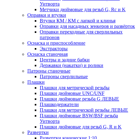
Уитворта
Метчики дюймовые для резьб G, Rc и K
Оправки и втулки
Втулки КМ / КМ с лапкой и клинья
Оправки для насадных зенкеров и развёрток
Оправки переходные для сверлильных
патронов
Оснаска и приспособление
Экстракторы
Оснаска станочная
Центры и задние бабки
Державки (накатки) и ролики
Патроны станочные
Патроны сверлильные
Плашки
Плашки для метрической резьбы
Плашки дюймовые UNC/UNF
Плашки дюймовые резьба G ЛЕВЫЕ
Плашкодержатели
Плашки для метрической резьбы ЛЕВЫЕ
Плашки дюймовые BSW/BSF резьба
Уитворта
Плашки дюймовые для резьб G, R и K
Развертки
Развертки конические 1:10