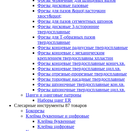
Фрезы червячные для шлицевых валов
Фрезы дисковые пазовые
Фрезы для пазов &quot;ласточкин
хвост&quot;
Фрезы для пазов сегментных шпонок
Фрезы дисковые 3-хсторонние
твердосплавные
Фрезы для Т-образных пазов
твердосплавные
Фрезы концевые радиусные твердосплавные
Фрезы концевые с механическим
креплением твердосплавны хпластин
Фрезы концевые твердосплавные конич.хв.
Фрезы концевые твердосплавные цил.хв.
Фрезы отрезные-прорезные твердосплавные
Фрезы торцевые насадные твердосплавные
Фрезы шпоночные твердосплавные кон.хв.
Фрезы шпоночные твердосплавные цил.хв.
Цанги и цанговые патроны
Наборы цанг ER
Слесарные инструменты
87 товаров
Бокорезы
Клейма буквенные и цифровые
Клейма буквенные
Клейма цифровые