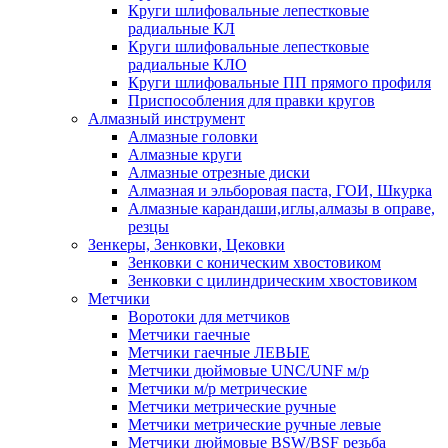
Круги шлифовальные лепестковые
радиальные КЛ
Круги шлифовальные лепестковые
радиальные КЛО
Круги шлифовальные ПП прямого профиля
Приспособления для правки кругов
Алмазный инструмент
Алмазные головки
Алмазные круги
Алмазные отрезные диски
Алмазная и эльборовая паста, ГОИ, Шкурка
Алмазные карандаши,иглы,алмазы в оправе,
резцы
Зенкеры, Зенковки, Цековки
Зенковки с коническим хвостовиком
Зенковки с цилиндрическим хвостовиком
Метчики
Воротоки для метчиков
Метчики гаечные
Метчики гаечные ЛЕВЫЕ
Метчики дюймовые UNC/UNF м/р
Метчики м/р метрические
Метчики метрические ручные
Метчики метрические ручные левые
Метчики дюймовые BSW/BSF резьба