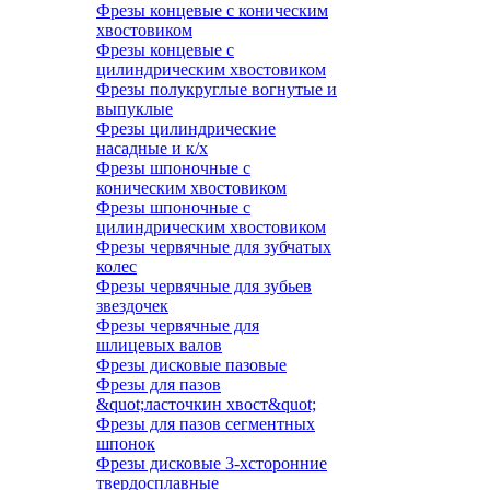
Фрезы концевые с коническим
хвостовиком
Фрезы концевые с
цилиндрическим хвостовиком
Фрезы полукруглые вогнутые и
выпуклые
Фрезы цилиндрические
насадные и к/х
Фрезы шпоночные с
коническим хвостовиком
Фрезы шпоночные с
цилиндрическим хвостовиком
Фрезы червячные для зубчатых
колес
Фрезы червячные для зубьев
звездочек
Фрезы червячные для
шлицевых валов
Фрезы дисковые пазовые
Фрезы для пазов
&quot;ласточкин хвост&quot;
Фрезы для пазов сегментных
шпонок
Фрезы дисковые 3-хсторонние
твердосплавные