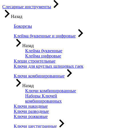
Слесарные инструменты
Назад
Бокорезы
Клейма буквенные и цифровые
Назад
Клейма буквенные
Клейма цифровые
Клещи строительные
Ключи для круглых шлицевых гаек
Ключи комбинированные
Назад
Ключи комбинированные
Наборы Ключей
комбинированных
Ключи накидные
Ключи разводные
Ключи рожковые
Ключи шестигранные