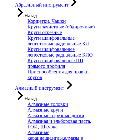
Абразивный инструмент
Назад
Корщетки, Чашки
Круги зачистные (обдирочные)
Круги отрезные
Круги шлифовальные
лепестковые радиальные КЛ
Круги шлифовальные
лепестковые радиальные КЛО
Круги шлифовальные ПП
прямого профиля
Приспособления для правки
кругов
Алмазный инструмент
Назад
Алмазные головки
Алмазные круги
Алмазные отрезные диски
Алмазная и эльборовая паста,
ГОИ, Шкурка
Алмазные
карандаши,иглы,алмазы в