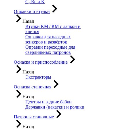
G, Rc и K
Оправки и втулки
Назад
Втулки КМ / КМ с лапкой и
клинья
Оправки для насадных
зенкеров и развёрток
Оправки переходные для
сверлильных патронов
Оснаска и приспособление
Назад
Экстракторы
Оснаска станочная
Назад
Центры и задние бабки
Державки (накатки) и ролики
Патроны станочные
Назад