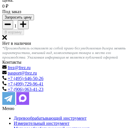
Цена:
0
₽
Под заказ
Запросить цену
1
В корзину
Нет в наличии
*Производитель оставляет за собой право без уведомления дилера менять
характеристики, внешний вид, комплектацию товара и место его
производства. Указанная информация не является публичной офертой
Контакты
frez@frez.ru
pasport@frez.ru
+7 (495) 646-50-26
+7 (499) 729-96-41
+7 (906) 063-41-23
Меню
Деревообрабатывающий инструмент
Измерительный инструмент