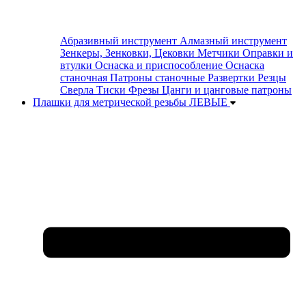
Абразивный инструмент
Алмазный инструмент
Зенкеры, Зенковки, Цековки
Метчики
Оправки и
втулки
Оснаска и приспособление
Оснаска
станочная
Патроны станочные
Развертки
Резцы
Сверла
Тиски
Фрезы
Цанги и цанговые патроны
Плашки для метрической резьбы ЛЕВЫЕ