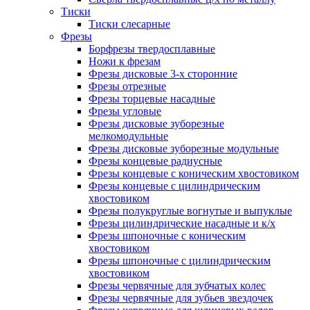
Тиски
Тиски слесарные
Фрезы
Борфрезы твердосплавные
Ножи к фрезам
Фрезы дисковые 3-х сторонние
Фрезы отрезные
Фрезы торцевые насадные
Фрезы угловые
Фрезы дисковые зуборезные
мелкомодульные
Фрезы дисковые зуборезные модульные
Фрезы концевые радиусные
Фрезы концевые с коническим хвостовиком
Фрезы концевые с цилиндрическим
хвостовиком
Фрезы полукруглые вогнутые и выпуклые
Фрезы цилиндрические насадные и к/х
Фрезы шпоночные с коническим
хвостовиком
Фрезы шпоночные с цилиндрическим
хвостовиком
Фрезы червячные для зубчатых колес
Фрезы червячные для зубьев звездочек