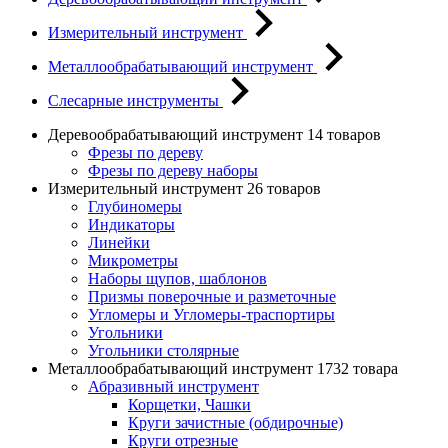
Измерительный инструмент
Металлообрабатывающий инструмент
Слесарные инструменты
Деревообрабатывающий инструмент
14 товаров
Фрезы по дереву
Фрезы по дереву наборы
Измерительный инструмент
26 товаров
Глубиномеры
Индикаторы
Линейки
Микрометры
Наборы щупов, шаблонов
Призмы поверочные и разметочные
Угломеры и Угломеры-траспортиры
Угольники
Угольники столярные
Металлообрабатывающий инструмент
1732 товара
Абразивный инструмент
Корщетки, Чашки
Круги зачистные (обдирочные)
Круги отрезные