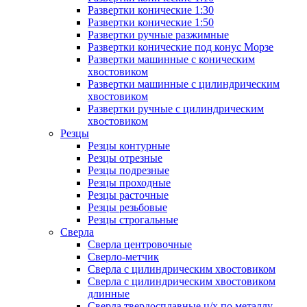
Развертки конические 1:30
Развертки конические 1:50
Развертки ручные разжимные
Развертки конические под конус Морзе
Развертки машинные с коническим
хвостовиком
Развертки машинные с цилиндрическим
хвостовиком
Развертки ручные с цилиндрическим
хвостовиком
Резцы
Резцы контурные
Резцы отрезные
Резцы подрезные
Резцы проходные
Резцы расточные
Резцы резьбовые
Резцы строгальные
Сверла
Сверла центровочные
Сверло-метчик
Сверла с цилиндрическим хвостовиком
Сверла с цилиндрическим хвостовиком
длинные
Сверла твердосплавные ц/х по металлу