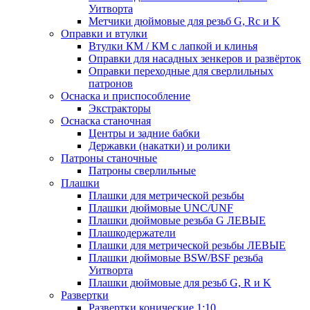
Уитворта
Метчики дюймовые для резьб G, Rc и K
Оправки и втулки
Втулки КМ / КМ с лапкой и клинья
Оправки для насадных зенкеров и развёрток
Оправки переходные для сверлильных
патронов
Оснаска и приспособление
Экстракторы
Оснаска станочная
Центры и задние бабки
Державки (накатки) и ролики
Патроны станочные
Патроны сверлильные
Плашки
Плашки для метрической резьбы
Плашки дюймовые UNC/UNF
Плашки дюймовые резьба G ЛЕВЫЕ
Плашкодержатели
Плашки для метрической резьбы ЛЕВЫЕ
Плашки дюймовые BSW/BSF резьба
Уитворта
Плашки дюймовые для резьб G, R и K
Развертки
Развертки конические 1:10