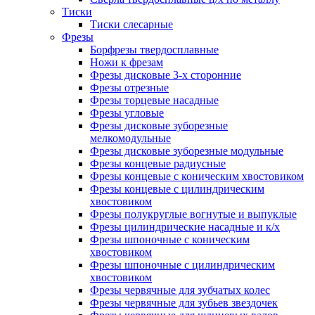
Тиски
Тиски слесарные
Фрезы
Борфрезы твердосплавные
Ножи к фрезам
Фрезы дисковые 3-х сторонние
Фрезы отрезные
Фрезы торцевые насадные
Фрезы угловые
Фрезы дисковые зуборезные
мелкомодульные
Фрезы дисковые зуборезные модульные
Фрезы концевые радиусные
Фрезы концевые с коническим хвостовиком
Фрезы концевые с цилиндрическим
хвостовиком
Фрезы полукруглые вогнутые и выпуклые
Фрезы цилиндрические насадные и к/х
Фрезы шпоночные с коническим
хвостовиком
Фрезы шпоночные с цилиндрическим
хвостовиком
Фрезы червячные для зубчатых колес
Фрезы червячные для зубьев звездочек