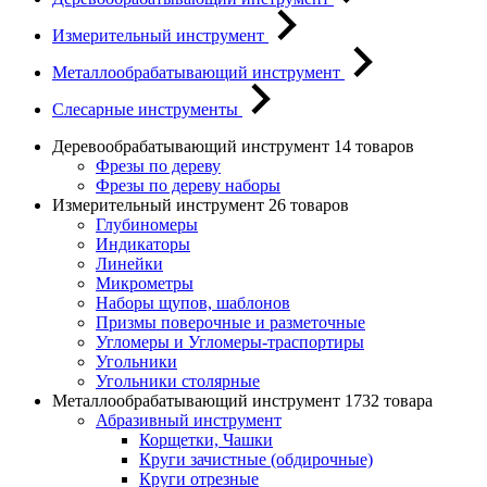
Измерительный инструмент
Металлообрабатывающий инструмент
Слесарные инструменты
Деревообрабатывающий инструмент
14 товаров
Фрезы по дереву
Фрезы по дереву наборы
Измерительный инструмент
26 товаров
Глубиномеры
Индикаторы
Линейки
Микрометры
Наборы щупов, шаблонов
Призмы поверочные и разметочные
Угломеры и Угломеры-траспортиры
Угольники
Угольники столярные
Металлообрабатывающий инструмент
1732 товара
Абразивный инструмент
Корщетки, Чашки
Круги зачистные (обдирочные)
Круги отрезные