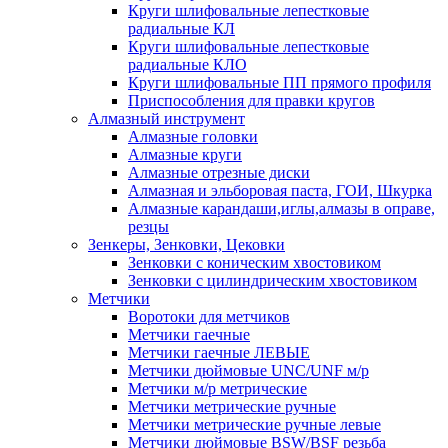
Круги шлифовальные лепестковые
радиальные КЛ
Круги шлифовальные лепестковые
радиальные КЛО
Круги шлифовальные ПП прямого профиля
Приспособления для правки кругов
Алмазный инструмент
Алмазные головки
Алмазные круги
Алмазные отрезные диски
Алмазная и эльборовая паста, ГОИ, Шкурка
Алмазные карандаши,иглы,алмазы в оправе,
резцы
Зенкеры, Зенковки, Цековки
Зенковки с коническим хвостовиком
Зенковки с цилиндрическим хвостовиком
Метчики
Воротоки для метчиков
Метчики гаечные
Метчики гаечные ЛЕВЫЕ
Метчики дюймовые UNC/UNF м/р
Метчики м/р метрические
Метчики метрические ручные
Метчики метрические ручные левые
Метчики дюймовые BSW/BSF резьба