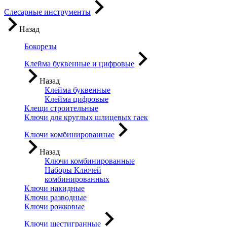
Слесарные инструменты
Назад
Бокорезы
Клейма буквенные и цифровые
Назад
Клейма буквенные
Клейма цифровые
Клещи строительные
Ключи для круглых шлицевых гаек
Ключи комбинированные
Назад
Ключи комбинированные
Наборы Ключей
комбинированных
Ключи накидные
Ключи разводные
Ключи рожковые
Ключи шестигранные