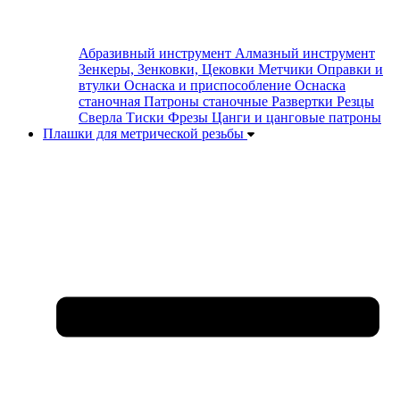
Абразивный инструмент
Алмазный инструмент
Зенкеры, Зенковки, Цековки
Метчики
Оправки и
втулки
Оснаска и приспособление
Оснаска
станочная
Патроны станочные
Развертки
Резцы
Сверла
Тиски
Фрезы
Цанги и цанговые патроны
Плашки для метрической резьбы