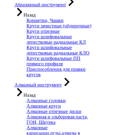
Абразивный инструмент
Назад
Корщетки, Чашки
Круги зачистные (обдирочные)
Круги отрезные
Круги шлифовальные
лепестковые радиальные КЛ
Круги шлифовальные
лепестковые радиальные КЛО
Круги шлифовальные ПП
прямого профиля
Приспособления для правки
кругов
Алмазный инструмент
Назад
Алмазные головки
Алмазные круги
Алмазные отрезные диски
Алмазная и эльборовая паста,
ГОИ, Шкурка
Алмазные
карандаши,иглы,алмазы в