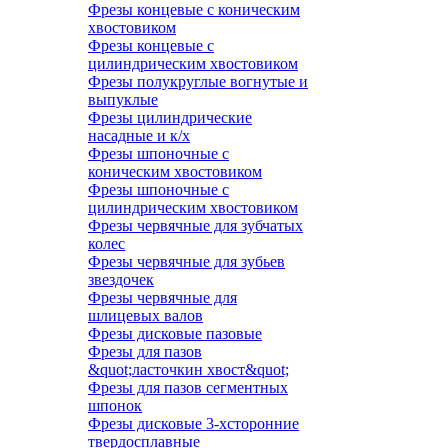
Фрезы концевые с коническим
хвостовиком
Фрезы концевые с
цилиндрическим хвостовиком
Фрезы полукруглые вогнутые и
выпуклые
Фрезы цилиндрические
насадные и к/х
Фрезы шпоночные с
коническим хвостовиком
Фрезы шпоночные с
цилиндрическим хвостовиком
Фрезы червячные для зубчатых
колес
Фрезы червячные для зубьев
звездочек
Фрезы червячные для
шлицевых валов
Фрезы дисковые пазовые
Фрезы для пазов
&quot;ласточкин хвост&quot;
Фрезы для пазов сегментных
шпонок
Фрезы дисковые 3-хсторонние
твердосплавные