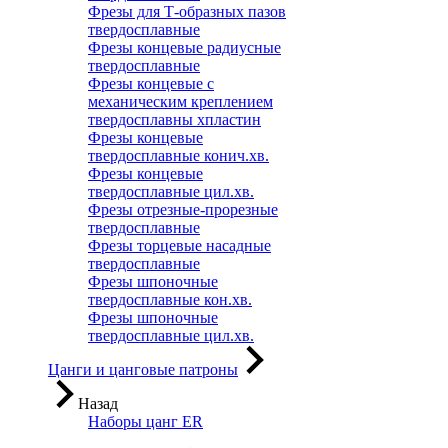
Фрезы для Т-образных пазов
твердосплавные
Фрезы концевые радиусные
твердосплавные
Фрезы концевые с
механическим креплением
твердосплавны хпластин
Фрезы концевые
твердосплавные конич.хв.
Фрезы концевые
твердосплавные цил.хв.
Фрезы отрезные-прорезные
твердосплавные
Фрезы торцевые насадные
твердосплавные
Фрезы шпоночные
твердосплавные кон.хв.
Фрезы шпоночные
твердосплавные цил.хв.
Цанги и цанговые патроны
Назад
Наборы цанг ER