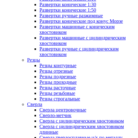
Развертки конические 1:30
Развертки конические 1:50
Развертки ручные разжимные
Развертки конические под конус Морзе
Развертки машинные с коническим
хвостовиком
Развертки машинные с цилиндрическим
хвостовиком
Развертки ручные с цилиндрическим
хвостовиком
Резцы
Резцы контурные
Резцы отрезные
Резцы подрезные
Резцы проходные
Резцы расточные
Резцы резьбовые
Резцы строгальные
Сверла
Сверла центровочные
Сверло-метчик
Сверла с цилиндрическим хвостовиком
Сверла с цилиндрическим хвостовиком
длинные
Сверла твердосплавные ц/х по металлу