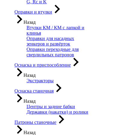
G, Rc и K
Оправки и втулки
Назад
Втулки КМ / КМ с лапкой и
клинья
Оправки для насадных
зенкеров и развёрток
Оправки переходные для
сверлильных патронов
Оснаска и приспособление
Назад
Экстракторы
Оснаска станочная
Назад
Центры и задние бабки
Державки (накатки) и ролики
Патроны станочные
Назад