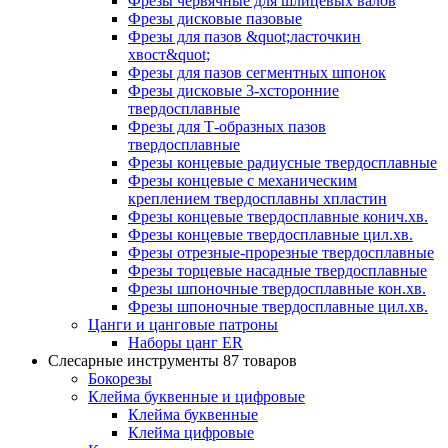
Фрезы червячные для шлицевых валов
Фрезы дисковые пазовые
Фрезы для пазов &quot;ласточкин
хвост&quot;
Фрезы для пазов сегментных шпонок
Фрезы дисковые 3-хсторонние
твердосплавные
Фрезы для Т-образных пазов
твердосплавные
Фрезы концевые радиусные твердосплавные
Фрезы концевые с механическим
креплением твердосплавны хпластин
Фрезы концевые твердосплавные конич.хв.
Фрезы концевые твердосплавные цил.хв.
Фрезы отрезные-прорезные твердосплавные
Фрезы торцевые насадные твердосплавные
Фрезы шпоночные твердосплавные кон.хв.
Фрезы шпоночные твердосплавные цил.хв.
Цанги и цанговые патроны
Наборы цанг ER
Слесарные инструменты
87 товаров
Бокорезы
Клейма буквенные и цифровые
Клейма буквенные
Клейма цифровые