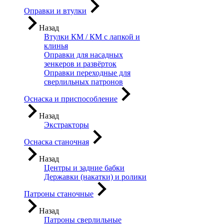
Оправки и втулки
Назад
Втулки КМ / КМ с лапкой и
клинья
Оправки для насадных
зенкеров и развёрток
Оправки переходные для
сверлильных патронов
Оснаска и приспособление
Назад
Экстракторы
Оснаска станочная
Назад
Центры и задние бабки
Державки (накатки) и ролики
Патроны станочные
Назад
Патроны сверлильные