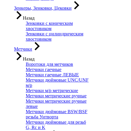
Зенкеры, Зенковки, Цековки
Назад
Зенковки с коническим
хвостовиком
Зенковки с цилиндрическим
хвостовиком
Метчики
Назад
Воротоки для метчиков
Метчики гаечные
Метчики гаечные ЛЕВЫЕ
Метчики дюймовые UNC/UNF
м/р
Метчики м/р метрические
Метчики метрические ручные
Метчики метрические ручные
левые
Метчики дюймовые BSW/BSF
резьба Уитворта
Метчики дюймовые для резьб
G, Rc и K