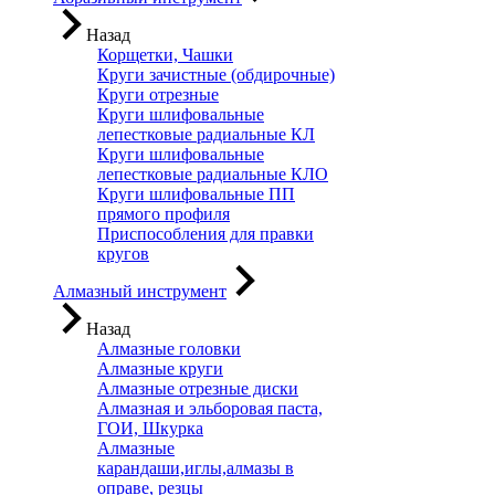
Назад
Корщетки, Чашки
Круги зачистные (обдирочные)
Круги отрезные
Круги шлифовальные
лепестковые радиальные КЛ
Круги шлифовальные
лепестковые радиальные КЛО
Круги шлифовальные ПП
прямого профиля
Приспособления для правки
кругов
Алмазный инструмент
Назад
Алмазные головки
Алмазные круги
Алмазные отрезные диски
Алмазная и эльборовая паста,
ГОИ, Шкурка
Алмазные
карандаши,иглы,алмазы в
оправе, резцы