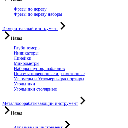
Фрезы по дереву
Фрезы по дереву наборы
Измерительный инструмент
Назад
Глубиномеры
Индикаторы
Линейки
Микрометры
Наборы щупов, шаблонов
Призмы поверочные и разметочные
Угломеры и Угломеры-траспортиры
Угольники
Угольники столярные
Металлообрабатывающий инструмент
Назад
Абразивный инструмент