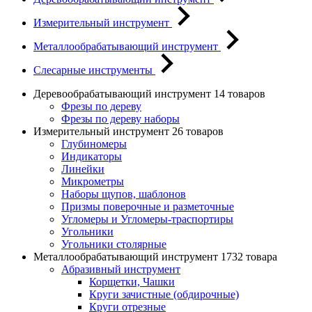
Измерительный инструмент
Металлообрабатывающий инструмент
Слесарные инструменты
Деревообрабатывающий инструмент
14 товаров
Фрезы по дереву
Фрезы по дереву наборы
Измерительный инструмент
26 товаров
Глубиномеры
Индикаторы
Линейки
Микрометры
Наборы щупов, шаблонов
Призмы поверочные и разметочные
Угломеры и Угломеры-траспортиры
Угольники
Угольники столярные
Металлообрабатывающий инструмент
1732 товара
Абразивный инструмент
Корщетки, Чашки
Круги зачистные (обдирочные)
Круги отрезные