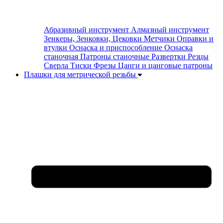
Абразивный инструмент
Алмазный инструмент
Зенкеры, Зенковки, Цековки
Метчики
Оправки и
втулки
Оснаска и приспособление
Оснаска
станочная
Патроны станочные
Развертки
Резцы
Сверла
Тиски
Фрезы
Цанги и цанговые патроны
Плашки для метрической резьбы