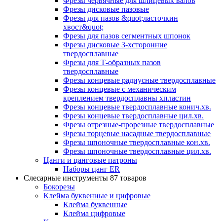
Фрезы червячные для шлицевых валов
Фрезы дисковые пазовые
Фрезы для пазов &quot;ласточкин
хвост&quot;
Фрезы для пазов сегментных шпонок
Фрезы дисковые 3-хсторонние
твердосплавные
Фрезы для Т-образных пазов
твердосплавные
Фрезы концевые радиусные твердосплавные
Фрезы концевые с механическим
креплением твердосплавны хпластин
Фрезы концевые твердосплавные конич.хв.
Фрезы концевые твердосплавные цил.хв.
Фрезы отрезные-прорезные твердосплавные
Фрезы торцевые насадные твердосплавные
Фрезы шпоночные твердосплавные кон.хв.
Фрезы шпоночные твердосплавные цил.хв.
Цанги и цанговые патроны
Наборы цанг ER
Слесарные инструменты
87 товаров
Бокорезы
Клейма буквенные и цифровые
Клейма буквенные
Клейма цифровые