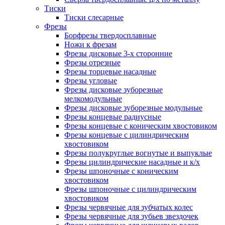
Тиски
Тиски слесарные
Фрезы
Борфрезы твердосплавные
Ножи к фрезам
Фрезы дисковые 3-х сторонние
Фрезы отрезные
Фрезы торцевые насадные
Фрезы угловые
Фрезы дисковые зуборезные
мелкомодульные
Фрезы дисковые зуборезные модульные
Фрезы концевые радиусные
Фрезы концевые с коническим хвостовиком
Фрезы концевые с цилиндрическим
хвостовиком
Фрезы полукруглые вогнутые и выпуклые
Фрезы цилиндрические насадные и к/х
Фрезы шпоночные с коническим
хвостовиком
Фрезы шпоночные с цилиндрическим
хвостовиком
Фрезы червячные для зубчатых колес
Фрезы червячные для зубьев звездочек