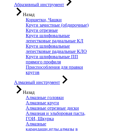
Абразивный инструмент
Назад
Корщетки, Чашки
Круги зачистные (обдирочные)
Круги отрезные
Круги шлифовальные
лепестковые радиальные КЛ
Круги шлифовальные
лепестковые радиальные КЛО
Круги шлифовальные ПП
прямого профиля
Приспособления для правки
кругов
Алмазный инструмент
Назад
Алмазные головки
Алмазные круги
Алмазные отрезные диски
Алмазная и эльборовая паста,
ГОИ, Шкурка
Алмазные
карандаши,иглы,алмазы в