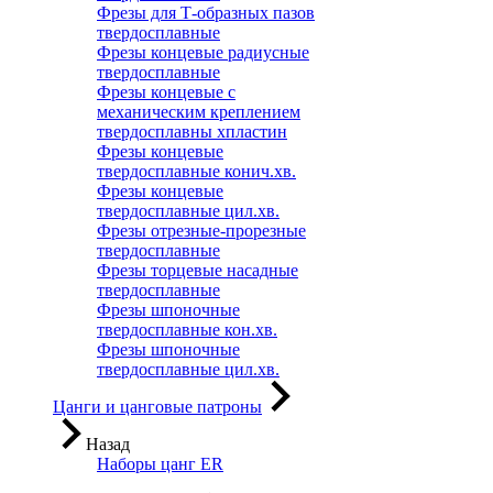
Фрезы для Т-образных пазов
твердосплавные
Фрезы концевые радиусные
твердосплавные
Фрезы концевые с
механическим креплением
твердосплавны хпластин
Фрезы концевые
твердосплавные конич.хв.
Фрезы концевые
твердосплавные цил.хв.
Фрезы отрезные-прорезные
твердосплавные
Фрезы торцевые насадные
твердосплавные
Фрезы шпоночные
твердосплавные кон.хв.
Фрезы шпоночные
твердосплавные цил.хв.
Цанги и цанговые патроны
Назад
Наборы цанг ER