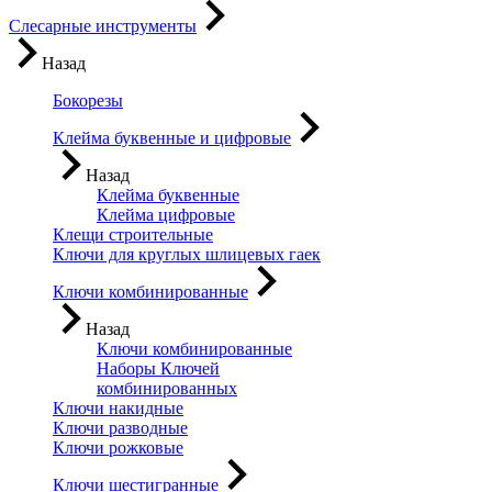
Слесарные инструменты
Назад
Бокорезы
Клейма буквенные и цифровые
Назад
Клейма буквенные
Клейма цифровые
Клещи строительные
Ключи для круглых шлицевых гаек
Ключи комбинированные
Назад
Ключи комбинированные
Наборы Ключей
комбинированных
Ключи накидные
Ключи разводные
Ключи рожковые
Ключи шестигранные