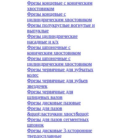
Фрезы концевые с коническим
хвостовиком
Фрезы концевые с
цилиндрическим хвостовиком
Фрезы полукруглые вогнутые и
выпуклые
Фрезы цилиндрические
насадные и к/х
Фрезы шпоночные с
коническим хвостовиком
Фрезы шпоночные с
цилиндрическим хвостовиком
Фрезы червячные для зубчатых
колес
Фрезы червячные для зубьев
звездочек
Фрезы червячные для
шлицевых валов
Фрезы дисковые пазовые
Фрезы для пазов
&quot;ласточкин хвост&quot;
Фрезы для пазов сегментных
шпонок
Фрезы дисковые 3-хсторонние
твердосплавные