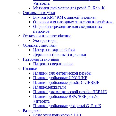
Уитворта
Метчики дюймовые для резьб G, Rc и K
Оправки и втулки
Втулки КМ / КМ с лапкой и клинья
Оправки для насадных зенкеров и развёрток
Оправки переходные для сверлильных
патронов
Оснаска и приспособление
Экстракторы
Оснаска станочная
Центры и задние бабки
Державки (накатки) и ролики
Патроны станочные
Патроны сверлильные
Плашки
Плашки для метрической резьбы
Плашки дюймовые UNC/UNF
Плашки дюймовые резьба G ЛЕВЫЕ
Плашкодержатели
Плашки для метрической резьбы ЛЕВЫЕ
Плашки дюймовые BSW/BSF резьба
Уитворта
Плашки дюймовые для резьб G, R и K
Развертки
Развертки конические 1:10