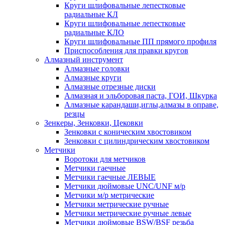
Круги шлифовальные лепестковые
радиальные КЛ
Круги шлифовальные лепестковые
радиальные КЛО
Круги шлифовальные ПП прямого профиля
Приспособления для правки кругов
Алмазный инструмент
Алмазные головки
Алмазные круги
Алмазные отрезные диски
Алмазная и эльборовая паста, ГОИ, Шкурка
Алмазные карандаши,иглы,алмазы в оправе,
резцы
Зенкеры, Зенковки, Цековки
Зенковки с коническим хвостовиком
Зенковки с цилиндрическим хвостовиком
Метчики
Воротоки для метчиков
Метчики гаечные
Метчики гаечные ЛЕВЫЕ
Метчики дюймовые UNC/UNF м/р
Метчики м/р метрические
Метчики метрические ручные
Метчики метрические ручные левые
Метчики дюймовые BSW/BSF резьба