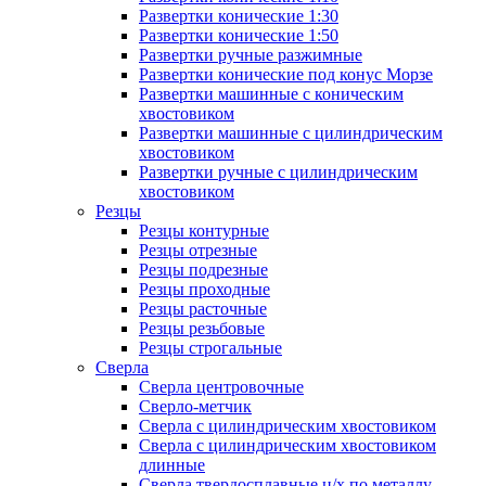
Развертки конические 1:30
Развертки конические 1:50
Развертки ручные разжимные
Развертки конические под конус Морзе
Развертки машинные с коническим
хвостовиком
Развертки машинные с цилиндрическим
хвостовиком
Развертки ручные с цилиндрическим
хвостовиком
Резцы
Резцы контурные
Резцы отрезные
Резцы подрезные
Резцы проходные
Резцы расточные
Резцы резьбовые
Резцы строгальные
Сверла
Сверла центровочные
Сверло-метчик
Сверла с цилиндрическим хвостовиком
Сверла с цилиндрическим хвостовиком
длинные
Сверла твердосплавные ц/х по металлу