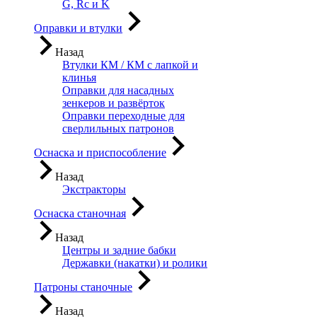
G, Rc и K
Оправки и втулки
Назад
Втулки КМ / КМ с лапкой и
клинья
Оправки для насадных
зенкеров и развёрток
Оправки переходные для
сверлильных патронов
Оснаска и приспособление
Назад
Экстракторы
Оснаска станочная
Назад
Центры и задние бабки
Державки (накатки) и ролики
Патроны станочные
Назад