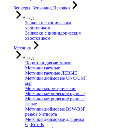
Зенкеры, Зенковки, Цековки
Назад
Зенковки с коническим
хвостовиком
Зенковки с цилиндрическим
хвостовиком
Метчики
Назад
Воротоки для метчиков
Метчики гаечные
Метчики гаечные ЛЕВЫЕ
Метчики дюймовые UNC/UNF
м/р
Метчики м/р метрические
Метчики метрические ручные
Метчики метрические ручные
левые
Метчики дюймовые BSW/BSF
резьба Уитворта
Метчики дюймовые для резьб
G, Rc и K