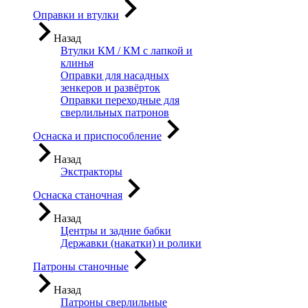
Оправки и втулки
Назад
Втулки КМ / КМ с лапкой и
клинья
Оправки для насадных
зенкеров и развёрток
Оправки переходные для
сверлильных патронов
Оснаска и приспособление
Назад
Экстракторы
Оснаска станочная
Назад
Центры и задние бабки
Державки (накатки) и ролики
Патроны станочные
Назад
Патроны сверлильные