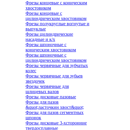
Фрезы концевые с коническим
хвостовиком
Фрезы концевые с
цилиндрическим хвостовиком
Фрезы полукруглые вогнутые и
выпуклые
Фрезы цилиндрические
насадные и к/х
Фрезы шпоночные с
коническим хвостовиком
Фрезы шпоночные с
цилиндрическим хвостовиком
Фрезы червячные для зубчатых
колес
Фрезы червячные для зубьев
звездочек
Фрезы червячные для
шлицевых валов
Фрезы дисковые пазовые
Фрезы для пазов
&quot;ласточкин хвост&quot;
Фрезы для пазов сегментных
шпонок
Фрезы дисковые 3-хсторонние
твердосплавные