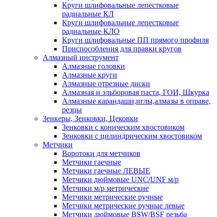
Круги шлифовальные лепестковые
радиальные КЛ
Круги шлифовальные лепестковые
радиальные КЛО
Круги шлифовальные ПП прямого профиля
Приспособления для правки кругов
Алмазный инструмент
Алмазные головки
Алмазные круги
Алмазные отрезные диски
Алмазная и эльборовая паста, ГОИ, Шкурка
Алмазные карандаши,иглы,алмазы в оправе,
резцы
Зенкеры, Зенковки, Цековки
Зенковки с коническим хвостовиком
Зенковки с цилиндрическим хвостовиком
Метчики
Воротоки для метчиков
Метчики гаечные
Метчики гаечные ЛЕВЫЕ
Метчики дюймовые UNC/UNF м/р
Метчики м/р метрические
Метчики метрические ручные
Метчики метрические ручные левые
Метчики дюймовые BSW/BSF резьба