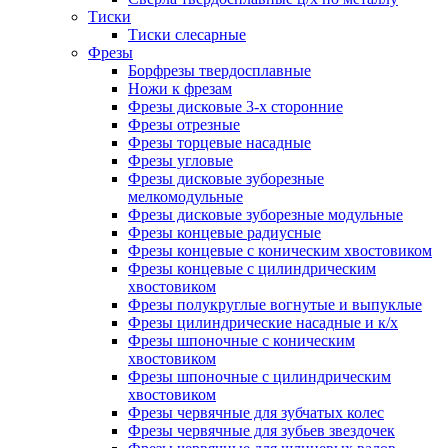
Тиски
Тиски слесарные
Фрезы
Борфрезы твердосплавные
Ножи к фрезам
Фрезы дисковые 3-х сторонние
Фрезы отрезные
Фрезы торцевые насадные
Фрезы угловые
Фрезы дисковые зуборезные
мелкомодульные
Фрезы дисковые зуборезные модульные
Фрезы концевые радиусные
Фрезы концевые с коническим хвостовиком
Фрезы концевые с цилиндрическим
хвостовиком
Фрезы полукруглые вогнутые и выпуклые
Фрезы цилиндрические насадные и к/х
Фрезы шпоночные с коническим
хвостовиком
Фрезы шпоночные с цилиндрическим
хвостовиком
Фрезы червячные для зубчатых колес
Фрезы червячные для зубьев звездочек