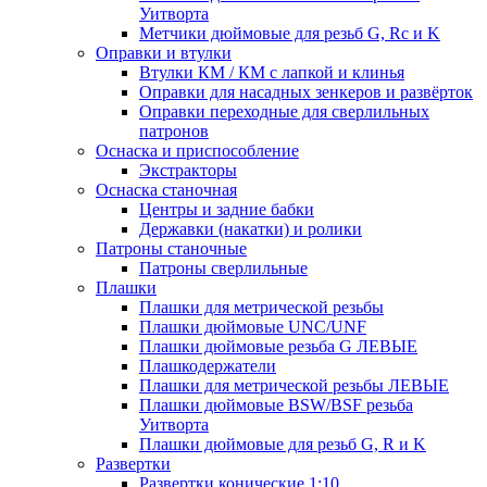
Уитворта
Метчики дюймовые для резьб G, Rc и K
Оправки и втулки
Втулки КМ / КМ с лапкой и клинья
Оправки для насадных зенкеров и развёрток
Оправки переходные для сверлильных
патронов
Оснаска и приспособление
Экстракторы
Оснаска станочная
Центры и задние бабки
Державки (накатки) и ролики
Патроны станочные
Патроны сверлильные
Плашки
Плашки для метрической резьбы
Плашки дюймовые UNC/UNF
Плашки дюймовые резьба G ЛЕВЫЕ
Плашкодержатели
Плашки для метрической резьбы ЛЕВЫЕ
Плашки дюймовые BSW/BSF резьба
Уитворта
Плашки дюймовые для резьб G, R и K
Развертки
Развертки конические 1:10