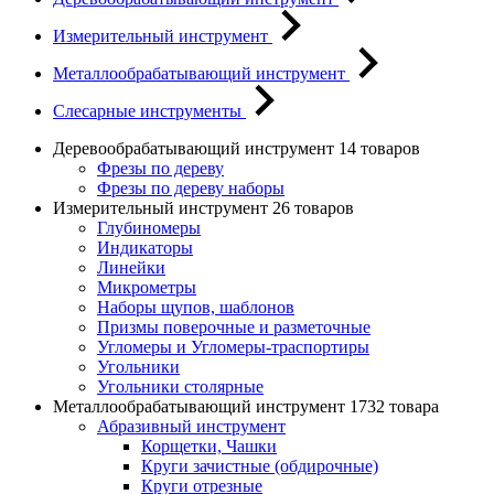
Измерительный инструмент
Металлообрабатывающий инструмент
Слесарные инструменты
Деревообрабатывающий инструмент
14 товаров
Фрезы по дереву
Фрезы по дереву наборы
Измерительный инструмент
26 товаров
Глубиномеры
Индикаторы
Линейки
Микрометры
Наборы щупов, шаблонов
Призмы поверочные и разметочные
Угломеры и Угломеры-траспортиры
Угольники
Угольники столярные
Металлообрабатывающий инструмент
1732 товара
Абразивный инструмент
Корщетки, Чашки
Круги зачистные (обдирочные)
Круги отрезные