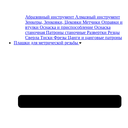
Абразивный инструмент
Алмазный инструмент
Зенкеры, Зенковки, Цековки
Метчики
Оправки и
втулки
Оснаска и приспособление
Оснаска
станочная
Патроны станочные
Развертки
Резцы
Сверла
Тиски
Фрезы
Цанги и цанговые патроны
Плашки для метрической резьбы