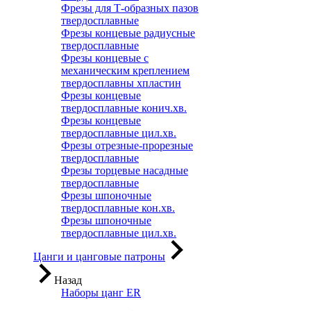
Фрезы для Т-образных пазов
твердосплавные
Фрезы концевые радиусные
твердосплавные
Фрезы концевые с
механическим креплением
твердосплавны хпластин
Фрезы концевые
твердосплавные конич.хв.
Фрезы концевые
твердосплавные цил.хв.
Фрезы отрезные-прорезные
твердосплавные
Фрезы торцевые насадные
твердосплавные
Фрезы шпоночные
твердосплавные кон.хв.
Фрезы шпоночные
твердосплавные цил.хв.
Цанги и цанговые патроны
Назад
Наборы цанг ER