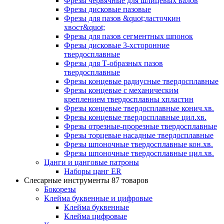
Фрезы червячные для шлицевых валов
Фрезы дисковые пазовые
Фрезы для пазов &quot;ласточкин
хвост&quot;
Фрезы для пазов сегментных шпонок
Фрезы дисковые 3-хсторонние
твердосплавные
Фрезы для Т-образных пазов
твердосплавные
Фрезы концевые радиусные твердосплавные
Фрезы концевые с механическим
креплением твердосплавны хпластин
Фрезы концевые твердосплавные конич.хв.
Фрезы концевые твердосплавные цил.хв.
Фрезы отрезные-прорезные твердосплавные
Фрезы торцевые насадные твердосплавные
Фрезы шпоночные твердосплавные кон.хв.
Фрезы шпоночные твердосплавные цил.хв.
Цанги и цанговые патроны
Наборы цанг ER
Слесарные инструменты
87 товаров
Бокорезы
Клейма буквенные и цифровые
Клейма буквенные
Клейма цифровые