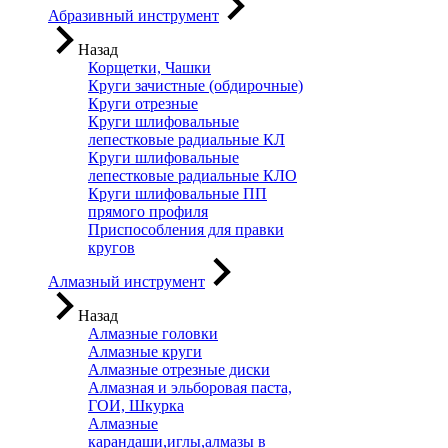
Абразивный инструмент
Назад
Корщетки, Чашки
Круги зачистные (обдирочные)
Круги отрезные
Круги шлифовальные
лепестковые радиальные КЛ
Круги шлифовальные
лепестковые радиальные КЛО
Круги шлифовальные ПП
прямого профиля
Приспособления для правки
кругов
Алмазный инструмент
Назад
Алмазные головки
Алмазные круги
Алмазные отрезные диски
Алмазная и эльборовая паста,
ГОИ, Шкурка
Алмазные
карандаши,иглы,алмазы в