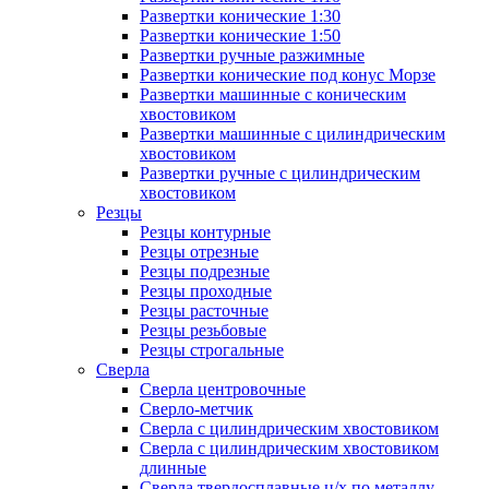
Развертки конические 1:30
Развертки конические 1:50
Развертки ручные разжимные
Развертки конические под конус Морзе
Развертки машинные с коническим
хвостовиком
Развертки машинные с цилиндрическим
хвостовиком
Развертки ручные с цилиндрическим
хвостовиком
Резцы
Резцы контурные
Резцы отрезные
Резцы подрезные
Резцы проходные
Резцы расточные
Резцы резьбовые
Резцы строгальные
Сверла
Сверла центровочные
Сверло-метчик
Сверла с цилиндрическим хвостовиком
Сверла с цилиндрическим хвостовиком
длинные
Сверла твердосплавные ц/х по металлу