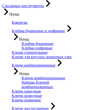
Слесарные инструменты
Назад
Бокорезы
Клейма буквенные и цифровые
Назад
Клейма буквенные
Клейма цифровые
Клещи строительные
Ключи для круглых шлицевых гаек
Ключи комбинированные
Назад
Ключи комбинированные
Наборы Ключей
комбинированных
Ключи накидные
Ключи разводные
Ключи рожковые
Ключи шестигранные