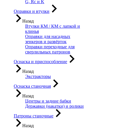
G, Rc и K
Оправки и втулки
Назад
Втулки КМ / КМ с лапкой и
клинья
Оправки для насадных
зенкеров и развёрток
Оправки переходные для
сверлильных патронов
Оснаска и приспособление
Назад
Экстракторы
Оснаска станочная
Назад
Центры и задние бабки
Державки (накатки) и ролики
Патроны станочные
Назад