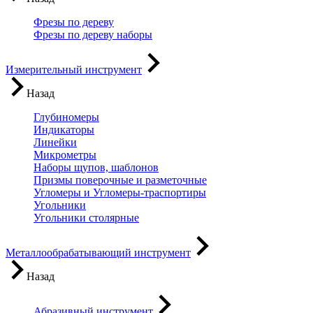
Фрезы по дереву
Фрезы по дереву наборы
Измерительный инструмент
Назад
Глубиномеры
Индикаторы
Линейки
Микрометры
Наборы щупов, шаблонов
Призмы поверочные и разметочные
Угломеры и Угломеры-траспортиры
Угольники
Угольники столярные
Металлообрабатывающий инструмент
Назад
Абразивный инструмент