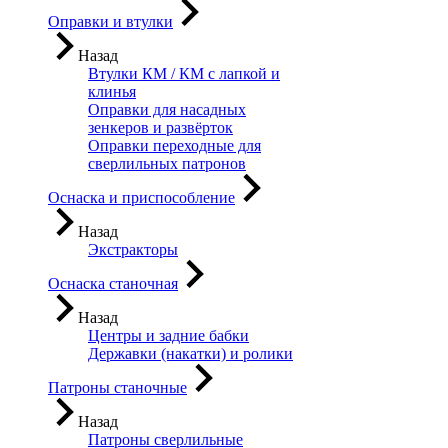
Оправки и втулки
Назад
Втулки КМ / КМ с лапкой и
клинья
Оправки для насадных
зенкеров и развёрток
Оправки переходные для
сверлильных патронов
Оснаска и приспособление
Назад
Экстракторы
Оснаска станочная
Назад
Центры и задние бабки
Державки (накатки) и ролики
Патроны станочные
Назад
Патроны сверлильные