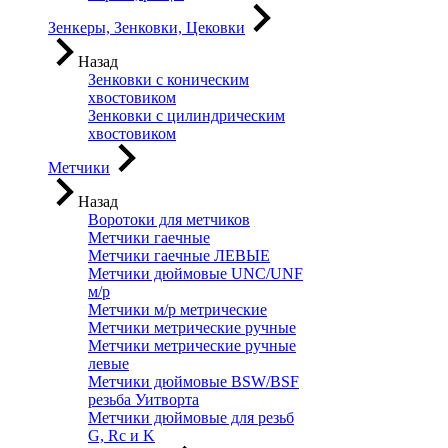
Зенкеры, Зенковки, Цековки
Назад
Зенковки с коническим
хвостовиком
Зенковки с цилиндрическим
хвостовиком
Метчики
Назад
Воротоки для метчиков
Метчики гаечные
Метчики гаечные ЛЕВЫЕ
Метчики дюймовые UNC/UNF
м/р
Метчики м/р метрические
Метчики метрические ручные
Метчики метрические ручные
левые
Метчики дюймовые BSW/BSF
резьба Уитворта
Метчики дюймовые для резьб
G, Rc и K