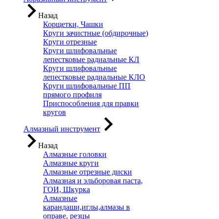
Назад
Корщетки, Чашки
Круги зачистные (обдирочные)
Круги отрезные
Круги шлифовальные
лепестковые радиальные КЛ
Круги шлифовальные
лепестковые радиальные КЛО
Круги шлифовальные ПП
прямого профиля
Приспособления для правки
кругов
Алмазный инструмент
Назад
Алмазные головки
Алмазные круги
Алмазные отрезные диски
Алмазная и эльборовая паста,
ГОИ, Шкурка
Алмазные
карандаши,иглы,алмазы в
оправе, резцы