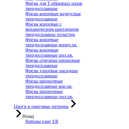
Фрезы для Т-образных пазов
твердосплавные
Фрезы концевые радиусные
твердосплавные
Фрезы концевые с
механическим креплением
твердосплавны хпластин
Фрезы концевые
твердосплавные конич.хв.
Фрезы концевые
твердосплавные цил.хв.
Фрезы отрезные-прорезные
твердосплавные
Фрезы торцевые насадные
твердосплавные
Фрезы шпоночные
твердосплавные кон.хв.
Фрезы шпоночные
твердосплавные цил.хв.
Цанги и цанговые патроны
Назад
Наборы цанг ER