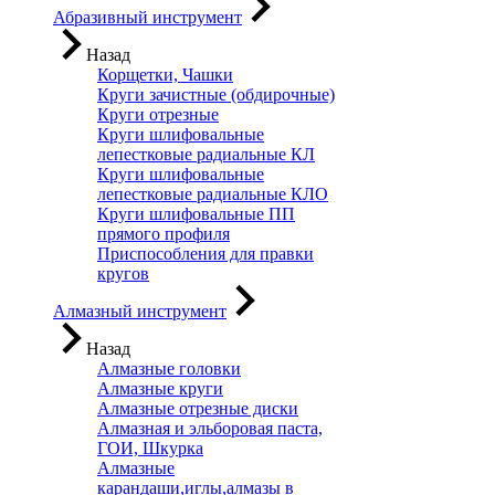
Абразивный инструмент
Назад
Корщетки, Чашки
Круги зачистные (обдирочные)
Круги отрезные
Круги шлифовальные
лепестковые радиальные КЛ
Круги шлифовальные
лепестковые радиальные КЛО
Круги шлифовальные ПП
прямого профиля
Приспособления для правки
кругов
Алмазный инструмент
Назад
Алмазные головки
Алмазные круги
Алмазные отрезные диски
Алмазная и эльборовая паста,
ГОИ, Шкурка
Алмазные
карандаши,иглы,алмазы в