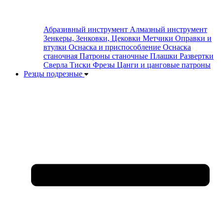
Абразивный инструмент
Алмазный инструмент
Зенкеры, Зенковки, Цековки
Метчики
Оправки и
втулки
Оснаска и приспособление
Оснаска
станочная
Патроны станочные
Плашки
Развертки
Сверла
Тиски
Фрезы
Цанги и цанговые патроны
Резцы подрезные