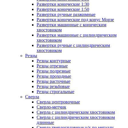
Развертки конические 1:30
Развертки конические 1:50
Развертки ручные разжимные
Развертки конические под конус Морзе
Развертки машинные с коническим
хвостовиком
Развертки машинные с цилиндрическим
хвостовиком
Развертки ручные с цилиндрическим
хвостовиком
Резцы
Резцы контурные
Резцы отрезные
Резцы подрезные
Резцы проходные
Резцы расточные
Резцы резьбовые
Резцы строгальные
Сверла
Сверла центровочные
Сверло-метчик
Сверла с цилиндрическим хвостовиком
Сверла с цилиндрическим хвостовиком
длинные
Сверла твердосплавные ц/х по металлу