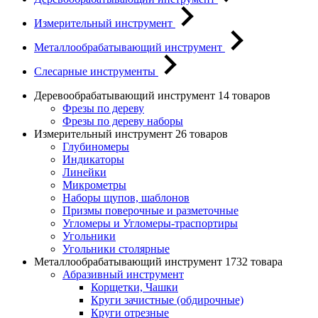
Измерительный инструмент
Металлообрабатывающий инструмент
Слесарные инструменты
Деревообрабатывающий инструмент
14 товаров
Фрезы по дереву
Фрезы по дереву наборы
Измерительный инструмент
26 товаров
Глубиномеры
Индикаторы
Линейки
Микрометры
Наборы щупов, шаблонов
Призмы поверочные и разметочные
Угломеры и Угломеры-траспортиры
Угольники
Угольники столярные
Металлообрабатывающий инструмент
1732 товара
Абразивный инструмент
Корщетки, Чашки
Круги зачистные (обдирочные)
Круги отрезные