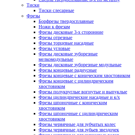
Тиски
Тиски слесарные
Фрезы
Борфрезы твердосплавные
Ножи к фрезам
Фрезы дисковые 3-х сторонние
Фрезы отрезные
Фрезы торцевые насадные
Фрезы угловые
Фрезы дисковые зуборезные
мелкомодульные
Фрезы дисковые зуборезные модульные
Фрезы концевые радиусные
Фрезы концевые с коническим хвостовиком
Фрезы концевые с цилиндрическим
хвостовиком
Фрезы полукруглые вогнутые и выпуклые
Фрезы цилиндрические насадные и к/х
Фрезы шпоночные с коническим
хвостовиком
Фрезы шпоночные с цилиндрическим
хвостовиком
Фрезы червячные для зубчатых колес
Фрезы червячные для зубьев звездочек