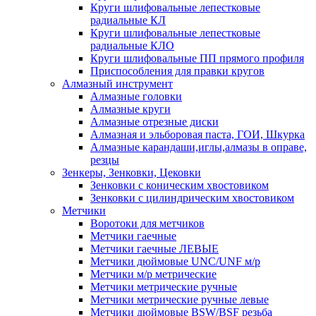
Круги шлифовальные лепестковые
радиальные КЛ
Круги шлифовальные лепестковые
радиальные КЛО
Круги шлифовальные ПП прямого профиля
Приспособления для правки кругов
Алмазный инструмент
Алмазные головки
Алмазные круги
Алмазные отрезные диски
Алмазная и эльборовая паста, ГОИ, Шкурка
Алмазные карандаши,иглы,алмазы в оправе,
резцы
Зенкеры, Зенковки, Цековки
Зенковки с коническим хвостовиком
Зенковки с цилиндрическим хвостовиком
Метчики
Воротоки для метчиков
Метчики гаечные
Метчики гаечные ЛЕВЫЕ
Метчики дюймовые UNC/UNF м/р
Метчики м/р метрические
Метчики метрические ручные
Метчики метрические ручные левые
Метчики дюймовые BSW/BSF резьба