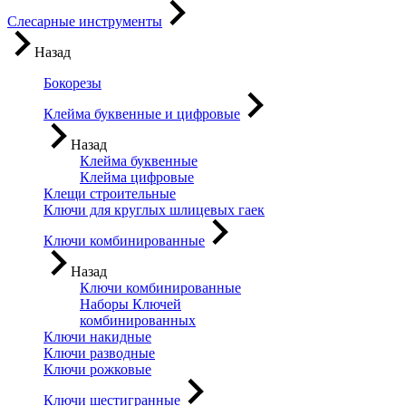
Слесарные инструменты
Назад
Бокорезы
Клейма буквенные и цифровые
Назад
Клейма буквенные
Клейма цифровые
Клещи строительные
Ключи для круглых шлицевых гаек
Ключи комбинированные
Назад
Ключи комбинированные
Наборы Ключей
комбинированных
Ключи накидные
Ключи разводные
Ключи рожковые
Ключи шестигранные