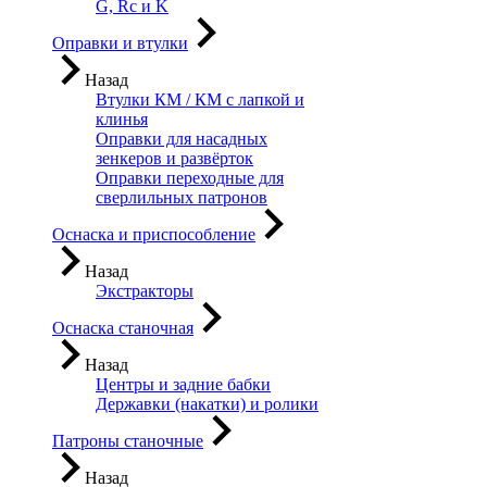
G, Rc и K
Оправки и втулки
Назад
Втулки КМ / КМ с лапкой и
клинья
Оправки для насадных
зенкеров и развёрток
Оправки переходные для
сверлильных патронов
Оснаска и приспособление
Назад
Экстракторы
Оснаска станочная
Назад
Центры и задние бабки
Державки (накатки) и ролики
Патроны станочные
Назад