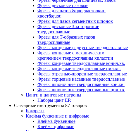
Фрезы червячные для шлицевых валов
Фрезы дисковые пазовые
Фрезы для пазов &quot;ласточкин
хвост&quot;
Фрезы для пазов сегментных шпонок
Фрезы дисковые 3-хсторонние
твердосплавные
Фрезы для Т-образных пазов
твердосплавные
Фрезы концевые радиусные твердосплавные
Фрезы концевые с механическим
креплением твердосплавны хпластин
Фрезы концевые твердосплавные конич.хв.
Фрезы концевые твердосплавные цил.хв.
Фрезы отрезные-прорезные твердосплавные
Фрезы торцевые насадные твердосплавные
Фрезы шпоночные твердосплавные кон.хв.
Фрезы шпоночные твердосплавные цил.хв.
Цанги и цанговые патроны
Наборы цанг ER
Слесарные инструменты
87 товаров
Бокорезы
Клейма буквенные и цифровые
Клейма буквенные
Клейма цифровые