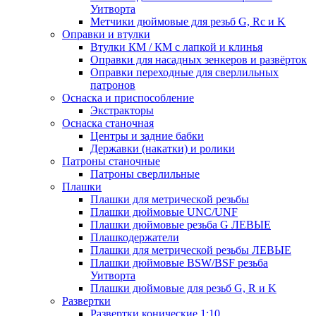
Уитворта
Метчики дюймовые для резьб G, Rc и K
Оправки и втулки
Втулки КМ / КМ с лапкой и клинья
Оправки для насадных зенкеров и развёрток
Оправки переходные для сверлильных
патронов
Оснаска и приспособление
Экстракторы
Оснаска станочная
Центры и задние бабки
Державки (накатки) и ролики
Патроны станочные
Патроны сверлильные
Плашки
Плашки для метрической резьбы
Плашки дюймовые UNC/UNF
Плашки дюймовые резьба G ЛЕВЫЕ
Плашкодержатели
Плашки для метрической резьбы ЛЕВЫЕ
Плашки дюймовые BSW/BSF резьба
Уитворта
Плашки дюймовые для резьб G, R и K
Развертки
Развертки конические 1:10