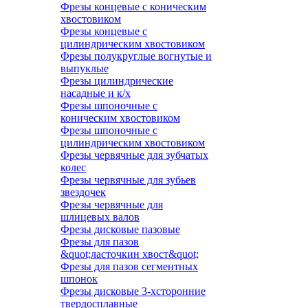
Фрезы концевые с коническим
хвостовиком
Фрезы концевые с
цилиндрическим хвостовиком
Фрезы полукруглые вогнутые и
выпуклые
Фрезы цилиндрические
насадные и к/х
Фрезы шпоночные с
коническим хвостовиком
Фрезы шпоночные с
цилиндрическим хвостовиком
Фрезы червячные для зубчатых
колес
Фрезы червячные для зубьев
звездочек
Фрезы червячные для
шлицевых валов
Фрезы дисковые пазовые
Фрезы для пазов
&quot;ласточкин хвост&quot;
Фрезы для пазов сегментных
шпонок
Фрезы дисковые 3-хсторонние
твердосплавные