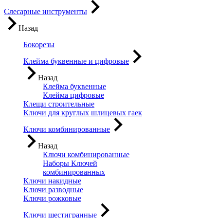
Слесарные инструменты
Назад
Бокорезы
Клейма буквенные и цифровые
Назад
Клейма буквенные
Клейма цифровые
Клещи строительные
Ключи для круглых шлицевых гаек
Ключи комбинированные
Назад
Ключи комбинированные
Наборы Ключей
комбинированных
Ключи накидные
Ключи разводные
Ключи рожковые
Ключи шестигранные