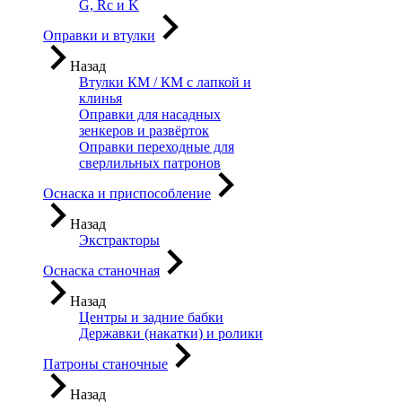
G, Rc и K
Оправки и втулки
Назад
Втулки КМ / КМ с лапкой и
клинья
Оправки для насадных
зенкеров и развёрток
Оправки переходные для
сверлильных патронов
Оснаска и приспособление
Назад
Экстракторы
Оснаска станочная
Назад
Центры и задние бабки
Державки (накатки) и ролики
Патроны станочные
Назад