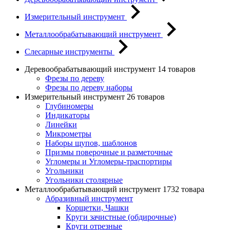
Измерительный инструмент
Металлообрабатывающий инструмент
Слесарные инструменты
Деревообрабатывающий инструмент
14 товаров
Фрезы по дереву
Фрезы по дереву наборы
Измерительный инструмент
26 товаров
Глубиномеры
Индикаторы
Линейки
Микрометры
Наборы щупов, шаблонов
Призмы поверочные и разметочные
Угломеры и Угломеры-траспортиры
Угольники
Угольники столярные
Металлообрабатывающий инструмент
1732 товара
Абразивный инструмент
Корщетки, Чашки
Круги зачистные (обдирочные)
Круги отрезные