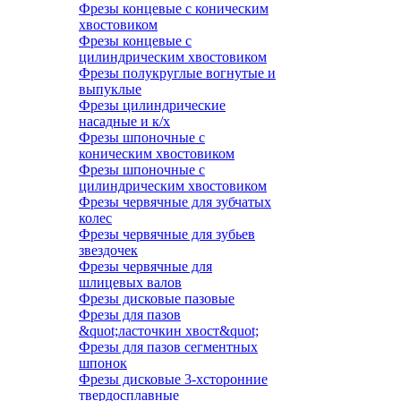
Фрезы концевые с коническим
хвостовиком
Фрезы концевые с
цилиндрическим хвостовиком
Фрезы полукруглые вогнутые и
выпуклые
Фрезы цилиндрические
насадные и к/х
Фрезы шпоночные с
коническим хвостовиком
Фрезы шпоночные с
цилиндрическим хвостовиком
Фрезы червячные для зубчатых
колес
Фрезы червячные для зубьев
звездочек
Фрезы червячные для
шлицевых валов
Фрезы дисковые пазовые
Фрезы для пазов
&quot;ласточкин хвост&quot;
Фрезы для пазов сегментных
шпонок
Фрезы дисковые 3-хсторонние
твердосплавные