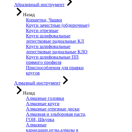
Абразивный инструмент
Назад
Корщетки, Чашки
Круги зачистные (обдирочные)
Круги отрезные
Круги шлифовальные
лепестковые радиальные КЛ
Круги шлифовальные
лепестковые радиальные КЛО
Круги шлифовальные ПП
прямого профиля
Приспособления для правки
кругов
Алмазный инструмент
Назад
Алмазные головки
Алмазные круги
Алмазные отрезные диски
Алмазная и эльборовая паста,
ГОИ, Шкурка
Алмазные
карандаши,иглы,алмазы в