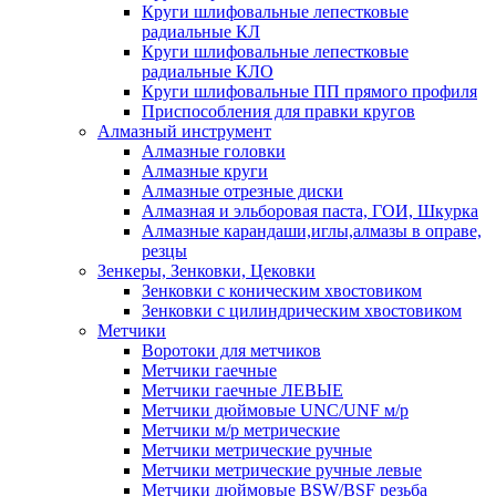
Круги шлифовальные лепестковые
радиальные КЛ
Круги шлифовальные лепестковые
радиальные КЛО
Круги шлифовальные ПП прямого профиля
Приспособления для правки кругов
Алмазный инструмент
Алмазные головки
Алмазные круги
Алмазные отрезные диски
Алмазная и эльборовая паста, ГОИ, Шкурка
Алмазные карандаши,иглы,алмазы в оправе,
резцы
Зенкеры, Зенковки, Цековки
Зенковки с коническим хвостовиком
Зенковки с цилиндрическим хвостовиком
Метчики
Воротоки для метчиков
Метчики гаечные
Метчики гаечные ЛЕВЫЕ
Метчики дюймовые UNC/UNF м/р
Метчики м/р метрические
Метчики метрические ручные
Метчики метрические ручные левые
Метчики дюймовые BSW/BSF резьба