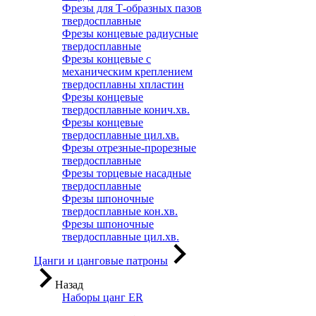
Фрезы для Т-образных пазов
твердосплавные
Фрезы концевые радиусные
твердосплавные
Фрезы концевые с
механическим креплением
твердосплавны хпластин
Фрезы концевые
твердосплавные конич.хв.
Фрезы концевые
твердосплавные цил.хв.
Фрезы отрезные-прорезные
твердосплавные
Фрезы торцевые насадные
твердосплавные
Фрезы шпоночные
твердосплавные кон.хв.
Фрезы шпоночные
твердосплавные цил.хв.
Цанги и цанговые патроны
Назад
Наборы цанг ER