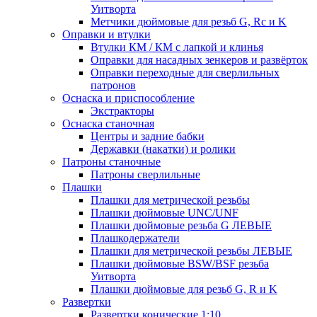
Уитворта
Метчики дюймовые для резьб G, Rc и K
Оправки и втулки
Втулки КМ / КМ с лапкой и клинья
Оправки для насадных зенкеров и развёрток
Оправки переходные для сверлильных
патронов
Оснаска и приспособление
Экстракторы
Оснаска станочная
Центры и задние бабки
Державки (накатки) и ролики
Патроны станочные
Патроны сверлильные
Плашки
Плашки для метрической резьбы
Плашки дюймовые UNC/UNF
Плашки дюймовые резьба G ЛЕВЫЕ
Плашкодержатели
Плашки для метрической резьбы ЛЕВЫЕ
Плашки дюймовые BSW/BSF резьба
Уитворта
Плашки дюймовые для резьб G, R и K
Развертки
Развертки конические 1:10