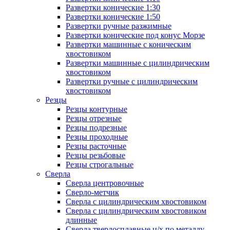
Развертки конические 1:30
Развертки конические 1:50
Развертки ручные разжимные
Развертки конические под конус Морзе
Развертки машинные с коническим
хвостовиком
Развертки машинные с цилиндрическим
хвостовиком
Развертки ручные с цилиндрическим
хвостовиком
Резцы
Резцы контурные
Резцы отрезные
Резцы подрезные
Резцы проходные
Резцы расточные
Резцы резьбовые
Резцы строгальные
Сверла
Сверла центровочные
Сверло-метчик
Сверла с цилиндрическим хвостовиком
Сверла с цилиндрическим хвостовиком
длинные
Сверла твердосплавные ц/х по металлу