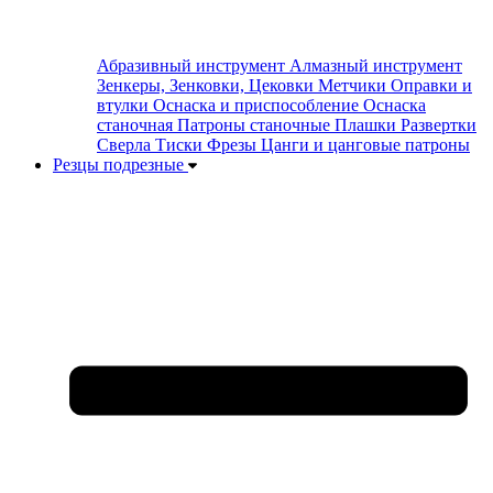
Абразивный инструмент
Алмазный инструмент
Зенкеры, Зенковки, Цековки
Метчики
Оправки и
втулки
Оснаска и приспособление
Оснаска
станочная
Патроны станочные
Плашки
Развертки
Сверла
Тиски
Фрезы
Цанги и цанговые патроны
Резцы подрезные