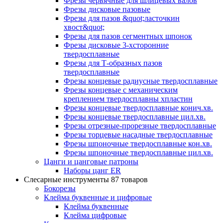
Фрезы червячные для шлицевых валов
Фрезы дисковые пазовые
Фрезы для пазов &quot;ласточкин
хвост&quot;
Фрезы для пазов сегментных шпонок
Фрезы дисковые 3-хсторонние
твердосплавные
Фрезы для Т-образных пазов
твердосплавные
Фрезы концевые радиусные твердосплавные
Фрезы концевые с механическим
креплением твердосплавны хпластин
Фрезы концевые твердосплавные конич.хв.
Фрезы концевые твердосплавные цил.хв.
Фрезы отрезные-прорезные твердосплавные
Фрезы торцевые насадные твердосплавные
Фрезы шпоночные твердосплавные кон.хв.
Фрезы шпоночные твердосплавные цил.хв.
Цанги и цанговые патроны
Наборы цанг ER
Слесарные инструменты
87 товаров
Бокорезы
Клейма буквенные и цифровые
Клейма буквенные
Клейма цифровые