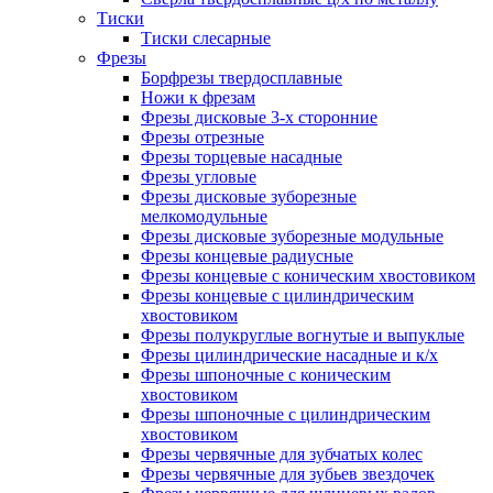
Тиски
Тиски слесарные
Фрезы
Борфрезы твердосплавные
Ножи к фрезам
Фрезы дисковые 3-х сторонние
Фрезы отрезные
Фрезы торцевые насадные
Фрезы угловые
Фрезы дисковые зуборезные
мелкомодульные
Фрезы дисковые зуборезные модульные
Фрезы концевые радиусные
Фрезы концевые с коническим хвостовиком
Фрезы концевые с цилиндрическим
хвостовиком
Фрезы полукруглые вогнутые и выпуклые
Фрезы цилиндрические насадные и к/х
Фрезы шпоночные с коническим
хвостовиком
Фрезы шпоночные с цилиндрическим
хвостовиком
Фрезы червячные для зубчатых колес
Фрезы червячные для зубьев звездочек