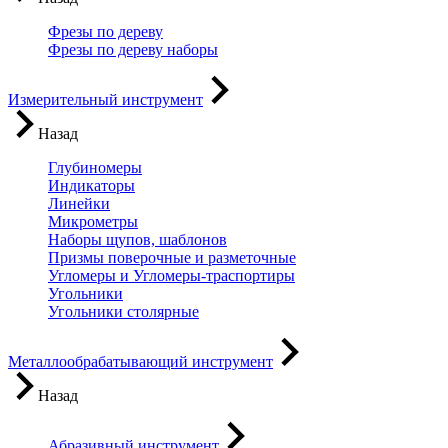
Фрезы по дереву
Фрезы по дереву наборы
Измерительный инструмент
Назад
Глубиномеры
Индикаторы
Линейки
Микрометры
Наборы щупов, шаблонов
Призмы поверочные и разметочные
Угломеры и Угломеры-траспортиры
Угольники
Угольники столярные
Металлообрабатывающий инструмент
Назад
Абразивный инструмент