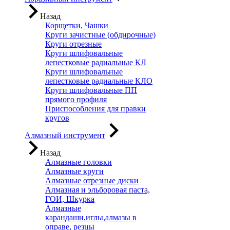
Назад
Корщетки, Чашки
Круги зачистные (обдирочные)
Круги отрезные
Круги шлифовальные
лепестковые радиальные КЛ
Круги шлифовальные
лепестковые радиальные КЛО
Круги шлифовальные ПП
прямого профиля
Приспособления для правки
кругов
Алмазный инструмент
Назад
Алмазные головки
Алмазные круги
Алмазные отрезные диски
Алмазная и эльборовая паста,
ГОИ, Шкурка
Алмазные
карандаши,иглы,алмазы в
оправе, резцы