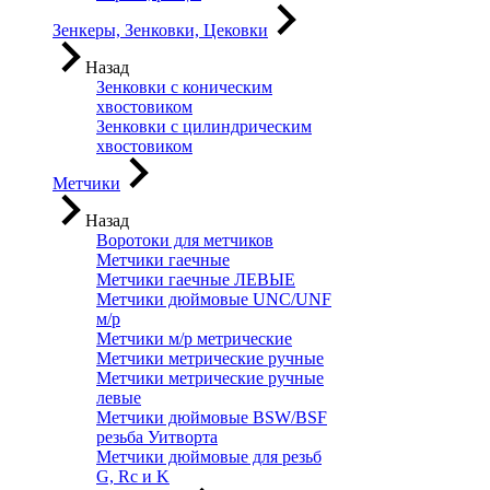
Зенкеры, Зенковки, Цековки
Назад
Зенковки с коническим
хвостовиком
Зенковки с цилиндрическим
хвостовиком
Метчики
Назад
Воротоки для метчиков
Метчики гаечные
Метчики гаечные ЛЕВЫЕ
Метчики дюймовые UNC/UNF
м/р
Метчики м/р метрические
Метчики метрические ручные
Метчики метрические ручные
левые
Метчики дюймовые BSW/BSF
резьба Уитворта
Метчики дюймовые для резьб
G, Rc и K