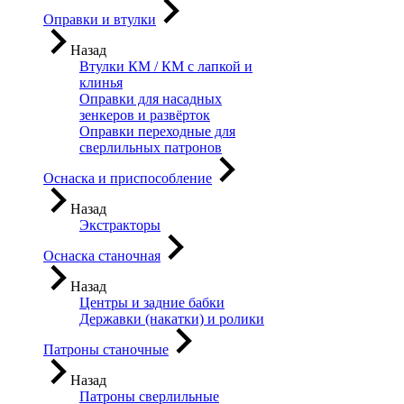
Оправки и втулки
Назад
Втулки КМ / КМ с лапкой и
клинья
Оправки для насадных
зенкеров и развёрток
Оправки переходные для
сверлильных патронов
Оснаска и приспособление
Назад
Экстракторы
Оснаска станочная
Назад
Центры и задние бабки
Державки (накатки) и ролики
Патроны станочные
Назад
Патроны сверлильные