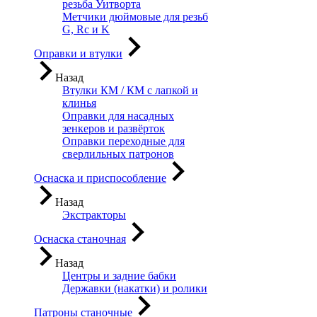
резьба Уитворта
Метчики дюймовые для резьб
G, Rc и K
Оправки и втулки
Назад
Втулки КМ / КМ с лапкой и
клинья
Оправки для насадных
зенкеров и развёрток
Оправки переходные для
сверлильных патронов
Оснаска и приспособление
Назад
Экстракторы
Оснаска станочная
Назад
Центры и задние бабки
Державки (накатки) и ролики
Патроны станочные