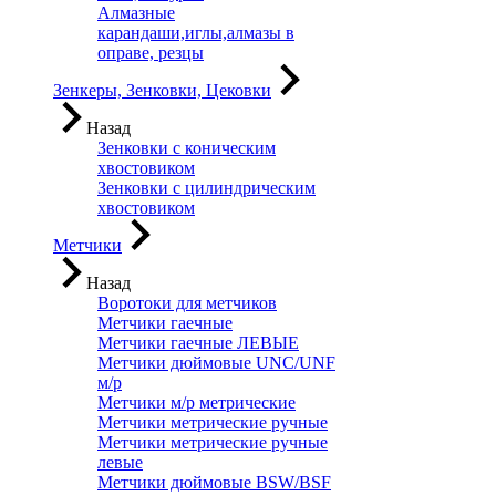
Алмазные
карандаши,иглы,алмазы в
оправе, резцы
Зенкеры, Зенковки, Цековки
Назад
Зенковки с коническим
хвостовиком
Зенковки с цилиндрическим
хвостовиком
Метчики
Назад
Воротоки для метчиков
Метчики гаечные
Метчики гаечные ЛЕВЫЕ
Метчики дюймовые UNC/UNF
м/р
Метчики м/р метрические
Метчики метрические ручные
Метчики метрические ручные
левые
Метчики дюймовые BSW/BSF