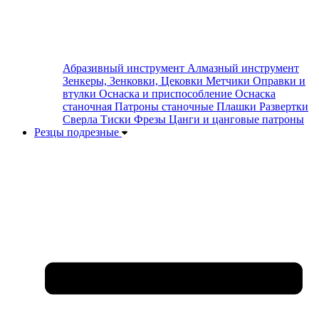
Абразивный инструмент
Алмазный инструмент
Зенкеры, Зенковки, Цековки
Метчики
Оправки и
втулки
Оснаска и приспособление
Оснаска
станочная
Патроны станочные
Плашки
Развертки
Сверла
Тиски
Фрезы
Цанги и цанговые патроны
Резцы подрезные