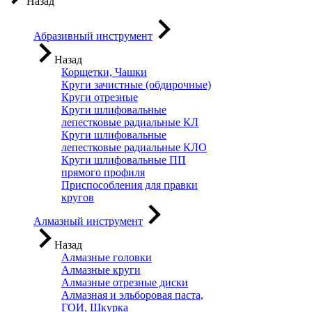
Назад
Абразивный инструмент
Назад
Корщетки, Чашки
Круги зачистные (обдирочные)
Круги отрезные
Круги шлифовальные
лепестковые радиальные КЛ
Круги шлифовальные
лепестковые радиальные КЛО
Круги шлифовальные ПП
прямого профиля
Приспособления для правки
кругов
Алмазный инструмент
Назад
Алмазные головки
Алмазные круги
Алмазные отрезные диски
Алмазная и эльборовая паста,
ГОИ, Шкурка