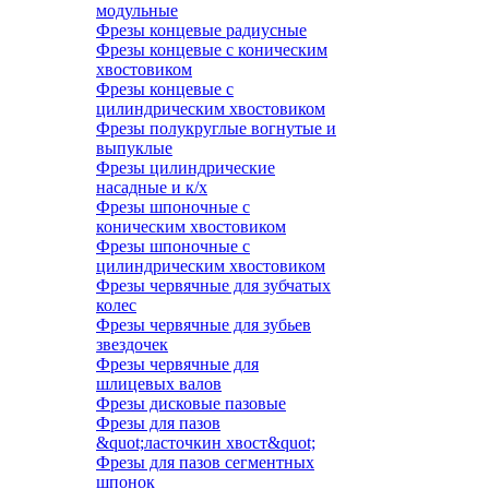
модульные
Фрезы концевые радиусные
Фрезы концевые с коническим
хвостовиком
Фрезы концевые с
цилиндрическим хвостовиком
Фрезы полукруглые вогнутые и
выпуклые
Фрезы цилиндрические
насадные и к/х
Фрезы шпоночные с
коническим хвостовиком
Фрезы шпоночные с
цилиндрическим хвостовиком
Фрезы червячные для зубчатых
колес
Фрезы червячные для зубьев
звездочек
Фрезы червячные для
шлицевых валов
Фрезы дисковые пазовые
Фрезы для пазов
&quot;ласточкин хвост&quot;
Фрезы для пазов сегментных
шпонок