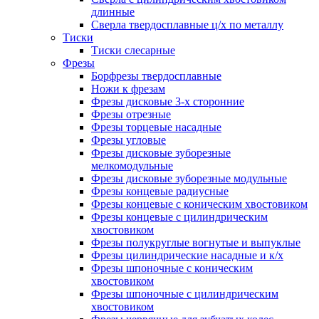
длинные
Сверла твердосплавные ц/х по металлу
Тиски
Тиски слесарные
Фрезы
Борфрезы твердосплавные
Ножи к фрезам
Фрезы дисковые 3-х сторонние
Фрезы отрезные
Фрезы торцевые насадные
Фрезы угловые
Фрезы дисковые зуборезные
мелкомодульные
Фрезы дисковые зуборезные модульные
Фрезы концевые радиусные
Фрезы концевые с коническим хвостовиком
Фрезы концевые с цилиндрическим
хвостовиком
Фрезы полукруглые вогнутые и выпуклые
Фрезы цилиндрические насадные и к/х
Фрезы шпоночные с коническим
хвостовиком
Фрезы шпоночные с цилиндрическим
хвостовиком