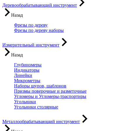
Деревообрабатывающий инструмент
Назад
Фрезы по дереву
Фрезы по дереву наборы
Измерительный инструмент
Назад
Глубиномеры
Индикаторы
Линейки
Микрометры
Наборы щупов, шаблонов
Призмы поверочные и разметочные
Угломеры и Угломеры-траспортиры
Угольники
Угольники столярные
Металлообрабатывающий инструмент