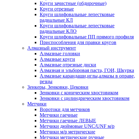
Круги зачистные (обдирочные)
Круги отрезные
Круги шлифовальные лепестковые
радиальные КЛ
Круги шлифовальные лепестковые
радиальные КЛО
Круги шлифовальные ПП прямого профиля
Приспособления для правки кругов
Алмазный инструмент
Алмазные головки
Алмазные круги
Алмазные отрезные диски
Алмазная и эльборовая паста, ГОИ, Шкурка
Алмазные карандаши,иглы,алмазы в оправе,
резцы
Зенкеры, Зенковки, Цековки
Зенковки с коническим хвостовиком
Зенковки с цилиндрическим хвостовиком
Метчики
Воротоки для метчиков
Метчики гаечные
Метчики гаечные ЛЕВЫЕ
Метчики дюймовые UNC/UNF м/р
Метчики м/р метрические
Метчики метрические ручные