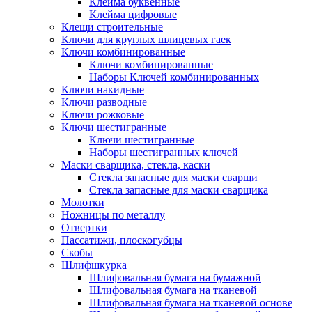
Клейма буквенные
Клейма цифровые
Клещи строительные
Ключи для круглых шлицевых гаек
Ключи комбинированные
Ключи комбинированные
Наборы Ключей комбинированных
Ключи накидные
Ключи разводные
Ключи рожковые
Ключи шестигранные
Ключи шестигранные
Наборы шестигранных ключей
Маски сварщика, стекла, каски
Стекла запасные для маски сварщи
Стекла запасные для маски сварщика
Молотки
Ножницы по металлу
Отвертки
Пассатижи, плоскогубцы
Скобы
Шлифшкурка
Шлифовальная бумага на бумажной
Шлифовальная бумага на тканевой
Шлифовальная бумага на тканевой основе