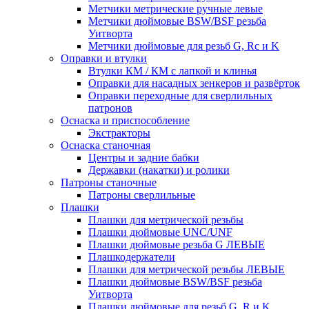
Метчики метрические ручные левые
Метчики дюймовые BSW/BSF резьба
Уитворта
Метчики дюймовые для резьб G, Rc и K
Оправки и втулки
Втулки КМ / КМ с лапкой и клинья
Оправки для насадных зенкеров и развёрток
Оправки переходные для сверлильных
патронов
Оснаска и приспособление
Экстракторы
Оснаска станочная
Центры и задние бабки
Державки (накатки) и ролики
Патроны станочные
Патроны сверлильные
Плашки
Плашки для метрической резьбы
Плашки дюймовые UNC/UNF
Плашки дюймовые резьба G ЛЕВЫЕ
Плашкодержатели
Плашки для метрической резьбы ЛЕВЫЕ
Плашки дюймовые BSW/BSF резьба
Уитворта
Плашки дюймовые для резьб G, R и K