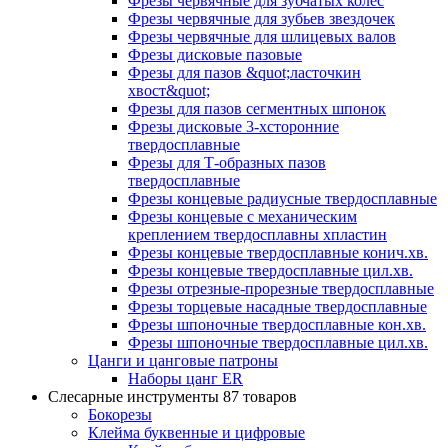
Фрезы червячные для зубчатых колес
Фрезы червячные для зубьев звездочек
Фрезы червячные для шлицевых валов
Фрезы дисковые пазовые
Фрезы для пазов &quot;ласточкин
хвост&quot;
Фрезы для пазов сегментных шпонок
Фрезы дисковые 3-хсторонние
твердосплавные
Фрезы для Т-образных пазов
твердосплавные
Фрезы концевые радиусные твердосплавные
Фрезы концевые с механическим
креплением твердосплавны хпластин
Фрезы концевые твердосплавные конич.хв.
Фрезы концевые твердосплавные цил.хв.
Фрезы отрезные-прорезные твердосплавные
Фрезы торцевые насадные твердосплавные
Фрезы шпоночные твердосплавные кон.хв.
Фрезы шпоночные твердосплавные цил.хв.
Цанги и цанговые патроны
Наборы цанг ER
Слесарные инструменты
87 товаров
Бокорезы
Клейма буквенные и цифровые