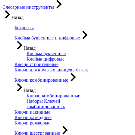
Слесарные инструменты
Назад
Бокорезы
Клейма буквенные и цифровые
Назад
Клейма буквенные
Клейма цифровые
Клещи строительные
Ключи для круглых шлицевых гаек
Ключи комбинированные
Назад
Ключи комбинированные
Наборы Ключей
комбинированных
Ключи накидные
Ключи разводные
Ключи рожковые
Ключи шестигранные