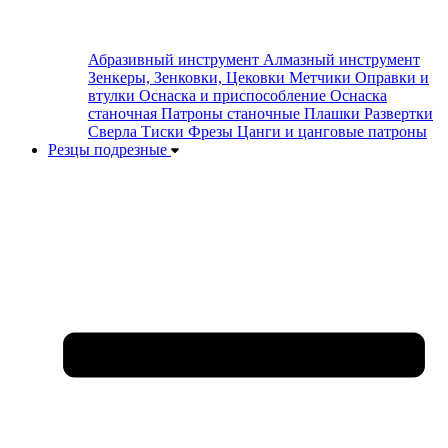
Абразивный инструмент
Алмазный инструмент
Зенкеры, Зенковки, Цековки
Метчики
Оправки и
втулки
Оснаска и приспособление
Оснаска
станочная
Патроны станочные
Плашки
Развертки
Сверла
Тиски
Фрезы
Цанги и цанговые патроны
Резцы подрезные