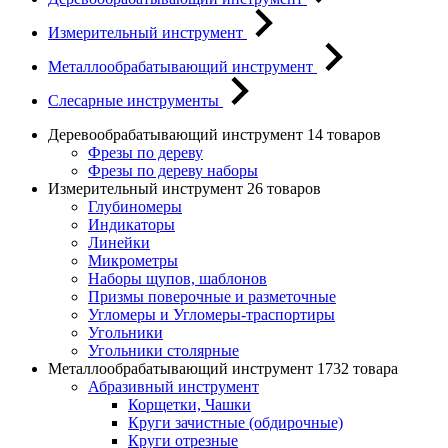
Измерительный инструмент
Металлообрабатывающий инструмент
Слесарные инструменты
Деревообрабатывающий инструмент
14 товаров
Фрезы по дереву
Фрезы по дереву наборы
Измерительный инструмент
26 товаров
Глубиномеры
Индикаторы
Линейки
Микрометры
Наборы щупов, шаблонов
Призмы поверочные и разметочные
Угломеры и Угломеры-траспортиры
Угольники
Угольники столярные
Металлообрабатывающий инструмент
1732 товара
Абразивный инструмент
Корщетки, Чашки
Круги зачистные (обдирочные)
Круги отрезные