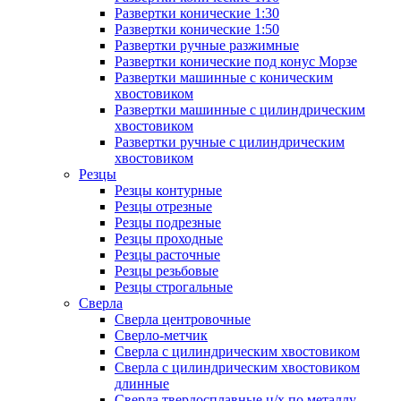
Развертки конические 1:30
Развертки конические 1:50
Развертки ручные разжимные
Развертки конические под конус Морзе
Развертки машинные с коническим
хвостовиком
Развертки машинные с цилиндрическим
хвостовиком
Развертки ручные с цилиндрическим
хвостовиком
Резцы
Резцы контурные
Резцы отрезные
Резцы подрезные
Резцы проходные
Резцы расточные
Резцы резьбовые
Резцы строгальные
Сверла
Сверла центровочные
Сверло-метчик
Сверла с цилиндрическим хвостовиком
Сверла с цилиндрическим хвостовиком
длинные
Сверла твердосплавные ц/х по металлу