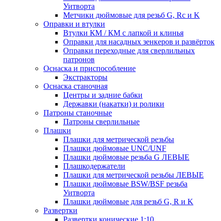
Уитворта
Метчики дюймовые для резьб G, Rc и K
Оправки и втулки
Втулки КМ / КМ с лапкой и клинья
Оправки для насадных зенкеров и развёрток
Оправки переходные для сверлильных
патронов
Оснаска и приспособление
Экстракторы
Оснаска станочная
Центры и задние бабки
Державки (накатки) и ролики
Патроны станочные
Патроны сверлильные
Плашки
Плашки для метрической резьбы
Плашки дюймовые UNC/UNF
Плашки дюймовые резьба G ЛЕВЫЕ
Плашкодержатели
Плашки для метрической резьбы ЛЕВЫЕ
Плашки дюймовые BSW/BSF резьба
Уитворта
Плашки дюймовые для резьб G, R и K
Развертки
Развертки конические 1:10