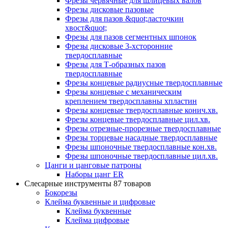
Фрезы червячные для шлицевых валов
Фрезы дисковые пазовые
Фрезы для пазов &quot;ласточкин
хвост&quot;
Фрезы для пазов сегментных шпонок
Фрезы дисковые 3-хсторонние
твердосплавные
Фрезы для Т-образных пазов
твердосплавные
Фрезы концевые радиусные твердосплавные
Фрезы концевые с механическим
креплением твердосплавны хпластин
Фрезы концевые твердосплавные конич.хв.
Фрезы концевые твердосплавные цил.хв.
Фрезы отрезные-прорезные твердосплавные
Фрезы торцевые насадные твердосплавные
Фрезы шпоночные твердосплавные кон.хв.
Фрезы шпоночные твердосплавные цил.хв.
Цанги и цанговые патроны
Наборы цанг ER
Слесарные инструменты
87 товаров
Бокорезы
Клейма буквенные и цифровые
Клейма буквенные
Клейма цифровые