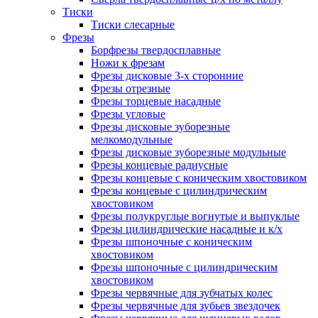
Тиски
Тиски слесарные
Фрезы
Борфрезы твердосплавные
Ножи к фрезам
Фрезы дисковые 3-х сторонние
Фрезы отрезные
Фрезы торцевые насадные
Фрезы угловые
Фрезы дисковые зуборезные
мелкомодульные
Фрезы дисковые зуборезные модульные
Фрезы концевые радиусные
Фрезы концевые с коническим хвостовиком
Фрезы концевые с цилиндрическим
хвостовиком
Фрезы полукруглые вогнутые и выпуклые
Фрезы цилиндрические насадные и к/х
Фрезы шпоночные с коническим
хвостовиком
Фрезы шпоночные с цилиндрическим
хвостовиком
Фрезы червячные для зубчатых колес
Фрезы червячные для зубьев звездочек