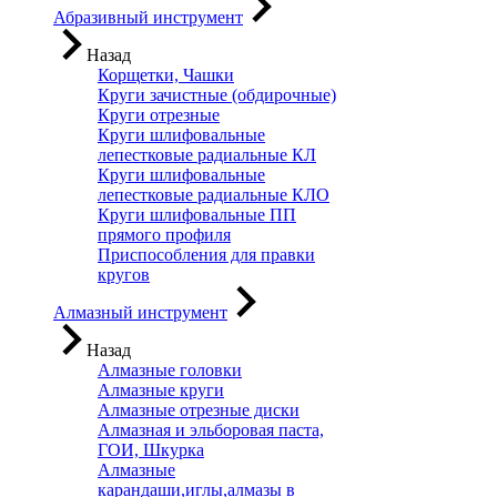
Абразивный инструмент
Назад
Корщетки, Чашки
Круги зачистные (обдирочные)
Круги отрезные
Круги шлифовальные
лепестковые радиальные КЛ
Круги шлифовальные
лепестковые радиальные КЛО
Круги шлифовальные ПП
прямого профиля
Приспособления для правки
кругов
Алмазный инструмент
Назад
Алмазные головки
Алмазные круги
Алмазные отрезные диски
Алмазная и эльборовая паста,
ГОИ, Шкурка
Алмазные
карандаши,иглы,алмазы в