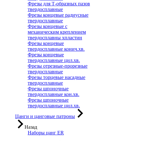
Фрезы для Т-образных пазов
твердосплавные
Фрезы концевые радиусные
твердосплавные
Фрезы концевые с
механическим креплением
твердосплавны хпластин
Фрезы концевые
твердосплавные конич.хв.
Фрезы концевые
твердосплавные цил.хв.
Фрезы отрезные-прорезные
твердосплавные
Фрезы торцевые насадные
твердосплавные
Фрезы шпоночные
твердосплавные кон.хв.
Фрезы шпоночные
твердосплавные цил.хв.
Цанги и цанговые патроны
Назад
Наборы цанг ER