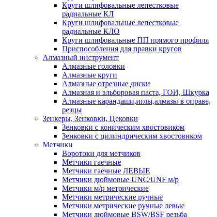
Круги шлифовальные лепестковые
радиальные КЛ
Круги шлифовальные лепестковые
радиальные КЛО
Круги шлифовальные ПП прямого профиля
Приспособления для правки кругов
Алмазный инструмент
Алмазные головки
Алмазные круги
Алмазные отрезные диски
Алмазная и эльборовая паста, ГОИ, Шкурка
Алмазные карандаши,иглы,алмазы в оправе,
резцы
Зенкеры, Зенковки, Цековки
Зенковки с коническим хвостовиком
Зенковки с цилиндрическим хвостовиком
Метчики
Воротоки для метчиков
Метчики гаечные
Метчики гаечные ЛЕВЫЕ
Метчики дюймовые UNC/UNF м/р
Метчики м/р метрические
Метчики метрические ручные
Метчики метрические ручные левые
Метчики дюймовые BSW/BSF резьба