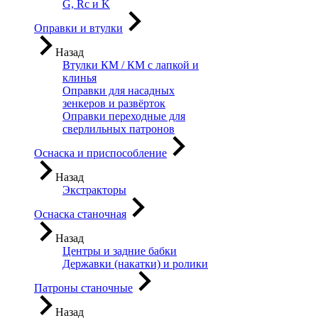
G, Rc и K
Оправки и втулки
Назад
Втулки КМ / КМ с лапкой и
клинья
Оправки для насадных
зенкеров и развёрток
Оправки переходные для
сверлильных патронов
Оснаска и приспособление
Назад
Экстракторы
Оснаска станочная
Назад
Центры и задние бабки
Державки (накатки) и ролики
Патроны станочные
Назад