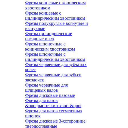
Фрезы концевые с коническим
хвостовиком
Фрезы концевые с
цилиндрическим хвостовиком
Фрезы полукруглые вогнутые и
выпуклые
Фрезы цилиндрические
насадные и к/х
Фрезы шпоночные с
коническим хвостовиком
Фрезы шпоночные с
цилиндрическим хвостовиком
Фрезы червячные для зубчатых
колес
Фрезы червячные для зубьев
звездочек
Фрезы червячные для
шлицевых валов
Фрезы дисковые пазовые
Фрезы для пазов
&quot;ласточкин хвост&quot;
Фрезы для пазов сегментных
шпонок
Фрезы дисковые 3-хсторонние
твердосплавные