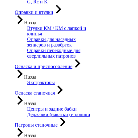
G, Rc и K
Оправки и втулки
Назад
Втулки КМ / КМ с лапкой и
клинья
Оправки для насадных
зенкеров и развёрток
Оправки переходные для
сверлильных патронов
Оснаска и приспособление
Назад
Экстракторы
Оснаска станочная
Назад
Центры и задние бабки
Державки (накатки) и ролики
Патроны станочные
Назад