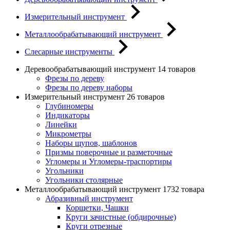
Измерительный инструмент
Металлообрабатывающий инструмент
Слесарные инструменты
Деревообрабатывающий инструмент
14 товаров
Фрезы по дереву
Фрезы по дереву наборы
Измерительный инструмент
26 товаров
Глубиномеры
Индикаторы
Линейки
Микрометры
Наборы щупов, шаблонов
Призмы поверочные и разметочные
Угломеры и Угломеры-траспортиры
Угольники
Угольники столярные
Металлообрабатывающий инструмент
1732 товара
Абразивный инструмент
Корщетки, Чашки
Круги зачистные (обдирочные)
Круги отрезные