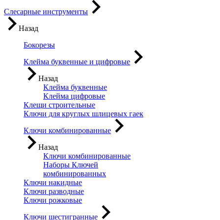
Слесарные инструменты
Назад
Бокорезы
Клейма буквенные и цифровые
Назад
Клейма буквенные
Клейма цифровые
Клещи строительные
Ключи для круглых шлицевых гаек
Ключи комбинированные
Назад
Ключи комбинированные
Наборы Ключей
комбинированных
Ключи накидные
Ключи разводные
Ключи рожковые
Ключи шестигранные