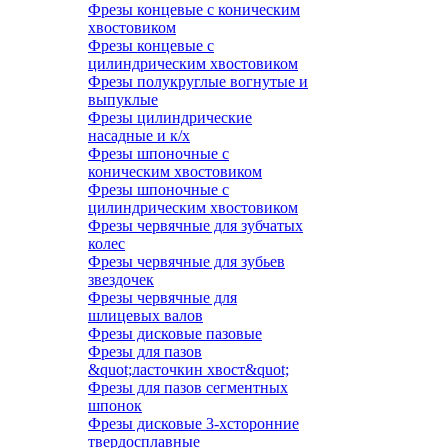
Фрезы концевые с коническим
хвостовиком
Фрезы концевые с
цилиндрическим хвостовиком
Фрезы полукруглые вогнутые и
выпуклые
Фрезы цилиндрические
насадные и к/х
Фрезы шпоночные с
коническим хвостовиком
Фрезы шпоночные с
цилиндрическим хвостовиком
Фрезы червячные для зубчатых
колес
Фрезы червячные для зубьев
звездочек
Фрезы червячные для
шлицевых валов
Фрезы дисковые пазовые
Фрезы для пазов
&quot;ласточкин хвост&quot;
Фрезы для пазов сегментных
шпонок
Фрезы дисковые 3-хсторонние
твердосплавные