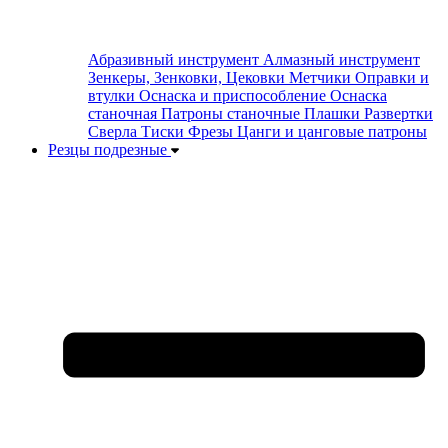
Абразивный инструмент
Алмазный инструмент
Зенкеры, Зенковки, Цековки
Метчики
Оправки и
втулки
Оснаска и приспособление
Оснаска
станочная
Патроны станочные
Плашки
Развертки
Сверла
Тиски
Фрезы
Цанги и цанговые патроны
Резцы подрезные