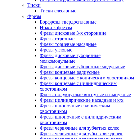
Тиски
Тиски слесарные
Фрезы
Борфрезы твердосплавные
Ножи к фрезам
Фрезы дисковые 3-х сторонние
Фрезы отрезные
Фрезы торцевые насадные
Фрезы угловые
Фрезы дисковые зуборезные
мелкомодульные
Фрезы дисковые зуборезные модульные
Фрезы концевые радиусные
Фрезы концевые с коническим хвостовиком
Фрезы концевые с цилиндрическим
хвостовиком
Фрезы полукруглые вогнутые и выпуклые
Фрезы цилиндрические насадные и к/х
Фрезы шпоночные с коническим
хвостовиком
Фрезы шпоночные с цилиндрическим
хвостовиком
Фрезы червячные для зубчатых колес
Фрезы червячные для зубьев звездочек