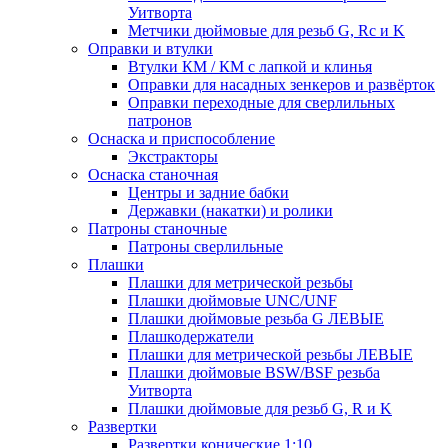
Уитворта
Метчики дюймовые для резьб G, Rc и K
Оправки и втулки
Втулки КМ / КМ с лапкой и клинья
Оправки для насадных зенкеров и развёрток
Оправки переходные для сверлильных
патронов
Оснаска и приспособление
Экстракторы
Оснаска станочная
Центры и задние бабки
Державки (накатки) и ролики
Патроны станочные
Патроны сверлильные
Плашки
Плашки для метрической резьбы
Плашки дюймовые UNC/UNF
Плашки дюймовые резьба G ЛЕВЫЕ
Плашкодержатели
Плашки для метрической резьбы ЛЕВЫЕ
Плашки дюймовые BSW/BSF резьба
Уитворта
Плашки дюймовые для резьб G, R и K
Развертки
Развертки конические 1:10