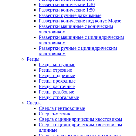
Развертки конические 1:30
Развертки конические 1:50
Развертки ручные разжимные
Развертки конические под конус Морзе
Развертки машинные с коническим
хвостовиком
Развертки машинные с цилиндрическим
хвостовиком
Развертки ручные с цилиндрическим
хвостовиком
Резцы
Резцы контурные
Резцы отрезные
Резцы подрезные
Резцы проходные
Резцы расточные
Резцы резьбовые
Резцы строгальные
Сверла
Сверла центровочные
Сверло-метчик
Сверла с цилиндрическим хвостовиком
Сверла с цилиндрическим хвостовиком
длинные
Сверла твердосплавные ц/х по металлу