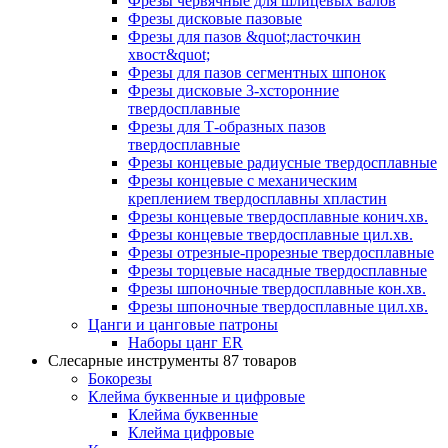
Фрезы червячные для шлицевых валов
Фрезы дисковые пазовые
Фрезы для пазов &quot;ласточкин
хвост&quot;
Фрезы для пазов сегментных шпонок
Фрезы дисковые 3-хсторонние
твердосплавные
Фрезы для Т-образных пазов
твердосплавные
Фрезы концевые радиусные твердосплавные
Фрезы концевые с механическим
креплением твердосплавны хпластин
Фрезы концевые твердосплавные конич.хв.
Фрезы концевые твердосплавные цил.хв.
Фрезы отрезные-прорезные твердосплавные
Фрезы торцевые насадные твердосплавные
Фрезы шпоночные твердосплавные кон.хв.
Фрезы шпоночные твердосплавные цил.хв.
Цанги и цанговые патроны
Наборы цанг ER
Слесарные инструменты
87 товаров
Бокорезы
Клейма буквенные и цифровые
Клейма буквенные
Клейма цифровые