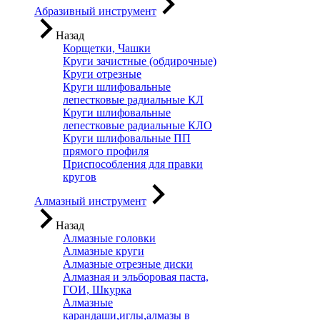
Абразивный инструмент
Назад
Корщетки, Чашки
Круги зачистные (обдирочные)
Круги отрезные
Круги шлифовальные
лепестковые радиальные КЛ
Круги шлифовальные
лепестковые радиальные КЛО
Круги шлифовальные ПП
прямого профиля
Приспособления для правки
кругов
Алмазный инструмент
Назад
Алмазные головки
Алмазные круги
Алмазные отрезные диски
Алмазная и эльборовая паста,
ГОИ, Шкурка
Алмазные
карандаши,иглы,алмазы в