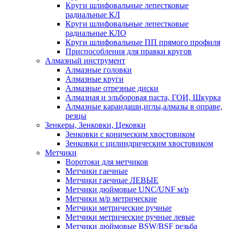
Круги шлифовальные лепестковые
радиальные КЛ
Круги шлифовальные лепестковые
радиальные КЛО
Круги шлифовальные ПП прямого профиля
Приспособления для правки кругов
Алмазный инструмент
Алмазные головки
Алмазные круги
Алмазные отрезные диски
Алмазная и эльборовая паста, ГОИ, Шкурка
Алмазные карандаши,иглы,алмазы в оправе,
резцы
Зенкеры, Зенковки, Цековки
Зенковки с коническим хвостовиком
Зенковки с цилиндрическим хвостовиком
Метчики
Воротоки для метчиков
Метчики гаечные
Метчики гаечные ЛЕВЫЕ
Метчики дюймовые UNC/UNF м/р
Метчики м/р метрические
Метчики метрические ручные
Метчики метрические ручные левые
Метчики дюймовые BSW/BSF резьба