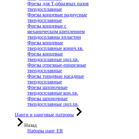
Фрезы для Т-образных пазов
твердосплавные
Фрезы концевые радиусные
твердосплавные
Фрезы концевые с
механическим креплением
твердосплавны хпластин
Фрезы концевые
твердосплавные конич.хв.
Фрезы концевые
твердосплавные цил.хв.
Фрезы отрезные-прорезные
твердосплавные
Фрезы торцевые насадные
твердосплавные
Фрезы шпоночные
твердосплавные кон.хв.
Фрезы шпоночные
твердосплавные цил.хв.
Цанги и цанговые патроны
Назад
Наборы цанг ER