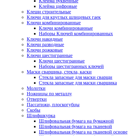
Клейма буквенные
Клейма цифровые
Клещи строительные
Ключи для круглых шлицевых гаек
Ключи комбинированные
Ключи комбинированные
Наборы Ключей комбинированных
Ключи накидные
Ключи разводные
Ключи рожковые
Ключи шестигранные
Ключи шестигранные
Наборы шестигранных ключей
Маски сварщика, стекла, каски
Стекла запасные для маски сварщи
Стекла запасные для маски сварщика
Молотки
Ножницы по металлу
Отвертки
Пассатижи, плоскогубцы
Скобы
Шлифшкурка
Шлифовальная бумага на бумажной
Шлифовальная бумага на тканевой
Шлифовальная бумага на тканевой основе