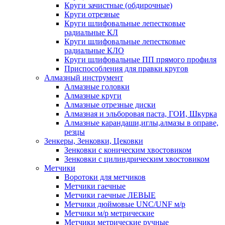
Круги зачистные (обдирочные)
Круги отрезные
Круги шлифовальные лепестковые
радиальные КЛ
Круги шлифовальные лепестковые
радиальные КЛО
Круги шлифовальные ПП прямого профиля
Приспособления для правки кругов
Алмазный инструмент
Алмазные головки
Алмазные круги
Алмазные отрезные диски
Алмазная и эльборовая паста, ГОИ, Шкурка
Алмазные карандаши,иглы,алмазы в оправе,
резцы
Зенкеры, Зенковки, Цековки
Зенковки с коническим хвостовиком
Зенковки с цилиндрическим хвостовиком
Метчики
Воротоки для метчиков
Метчики гаечные
Метчики гаечные ЛЕВЫЕ
Метчики дюймовые UNC/UNF м/р
Метчики м/р метрические
Метчики метрические ручные