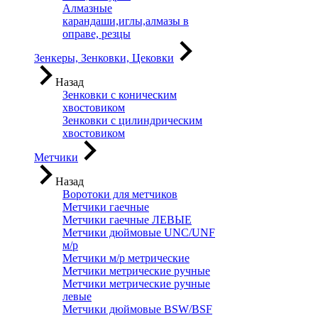
Алмазные
карандаши,иглы,алмазы в
оправе, резцы
Зенкеры, Зенковки, Цековки
Назад
Зенковки с коническим
хвостовиком
Зенковки с цилиндрическим
хвостовиком
Метчики
Назад
Воротоки для метчиков
Метчики гаечные
Метчики гаечные ЛЕВЫЕ
Метчики дюймовые UNC/UNF
м/р
Метчики м/р метрические
Метчики метрические ручные
Метчики метрические ручные
левые
Метчики дюймовые BSW/BSF