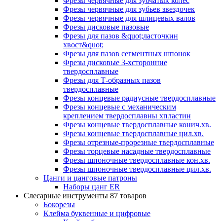
Фрезы червячные для зубчатых колес
Фрезы червячные для зубьев звездочек
Фрезы червячные для шлицевых валов
Фрезы дисковые пазовые
Фрезы для пазов &quot;ласточкин
хвост&quot;
Фрезы для пазов сегментных шпонок
Фрезы дисковые 3-хсторонние
твердосплавные
Фрезы для Т-образных пазов
твердосплавные
Фрезы концевые радиусные твердосплавные
Фрезы концевые с механическим
креплением твердосплавны хпластин
Фрезы концевые твердосплавные конич.хв.
Фрезы концевые твердосплавные цил.хв.
Фрезы отрезные-прорезные твердосплавные
Фрезы торцевые насадные твердосплавные
Фрезы шпоночные твердосплавные кон.хв.
Фрезы шпоночные твердосплавные цил.хв.
Цанги и цанговые патроны
Наборы цанг ER
Слесарные инструменты
87 товаров
Бокорезы
Клейма буквенные и цифровые