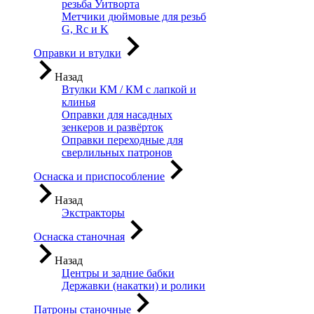
резьба Уитворта
Метчики дюймовые для резьб
G, Rc и K
Оправки и втулки
Назад
Втулки КМ / КМ с лапкой и
клинья
Оправки для насадных
зенкеров и развёрток
Оправки переходные для
сверлильных патронов
Оснаска и приспособление
Назад
Экстракторы
Оснаска станочная
Назад
Центры и задние бабки
Державки (накатки) и ролики
Патроны станочные