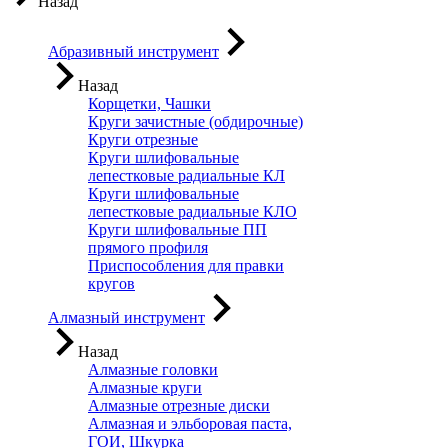
Назад
Абразивный инструмент
Назад
Корщетки, Чашки
Круги зачистные (обдирочные)
Круги отрезные
Круги шлифовальные
лепестковые радиальные КЛ
Круги шлифовальные
лепестковые радиальные КЛО
Круги шлифовальные ПП
прямого профиля
Приспособления для правки
кругов
Алмазный инструмент
Назад
Алмазные головки
Алмазные круги
Алмазные отрезные диски
Алмазная и эльборовая паста,
ГОИ, Шкурка