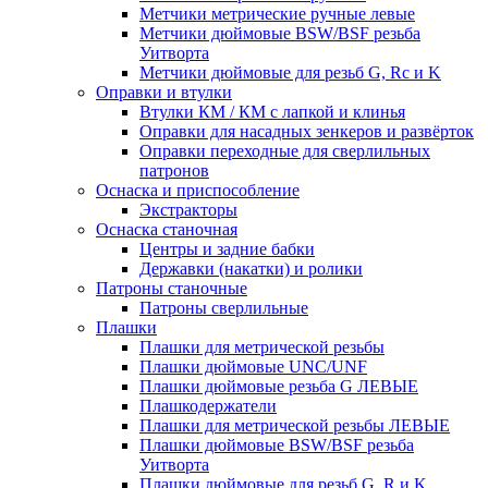
Метчики метрические ручные левые
Метчики дюймовые BSW/BSF резьба
Уитворта
Метчики дюймовые для резьб G, Rc и K
Оправки и втулки
Втулки КМ / КМ с лапкой и клинья
Оправки для насадных зенкеров и развёрток
Оправки переходные для сверлильных
патронов
Оснаска и приспособление
Экстракторы
Оснаска станочная
Центры и задние бабки
Державки (накатки) и ролики
Патроны станочные
Патроны сверлильные
Плашки
Плашки для метрической резьбы
Плашки дюймовые UNC/UNF
Плашки дюймовые резьба G ЛЕВЫЕ
Плашкодержатели
Плашки для метрической резьбы ЛЕВЫЕ
Плашки дюймовые BSW/BSF резьба
Уитворта
Плашки дюймовые для резьб G, R и K