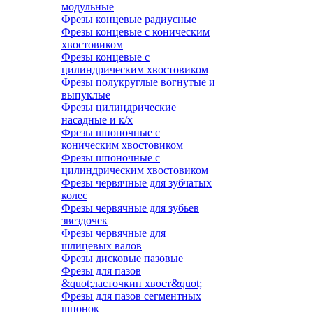
модульные
Фрезы концевые радиусные
Фрезы концевые с коническим
хвостовиком
Фрезы концевые с
цилиндрическим хвостовиком
Фрезы полукруглые вогнутые и
выпуклые
Фрезы цилиндрические
насадные и к/х
Фрезы шпоночные с
коническим хвостовиком
Фрезы шпоночные с
цилиндрическим хвостовиком
Фрезы червячные для зубчатых
колес
Фрезы червячные для зубьев
звездочек
Фрезы червячные для
шлицевых валов
Фрезы дисковые пазовые
Фрезы для пазов
&quot;ласточкин хвост&quot;
Фрезы для пазов сегментных
шпонок