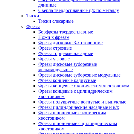
длинные
Сверла твердосплавные ц/х по металлу
Тиски
Тиски слесарные
Фрезы
Борфрезы твердосплавные
Ножи к фрезам
Фрезы дисковые 3-х сторонние
Фрезы отрезные
Фрезы торцевые насадные
Фрезы угловые
Фрезы дисковые зуборезные
мелкомодульные
Фрезы дисковые зуборезные модульные
Фрезы концевые радиусные
Фрезы концевые с коническим хвостовиком
Фрезы концевые с цилиндрическим
хвостовиком
Фрезы полукруглые вогнутые и выпуклые
Фрезы цилиндрические насадные и к/х
Фрезы шпоночные с коническим
хвостовиком
Фрезы шпоночные с цилиндрическим
хвостовиком