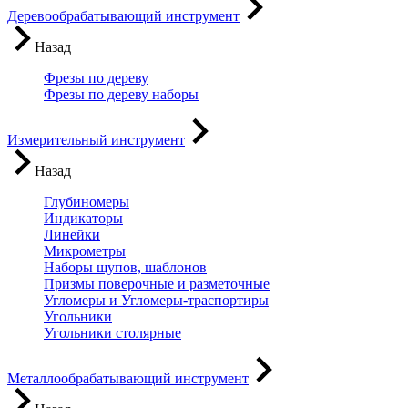
Деревообрабатывающий инструмент
Назад
Фрезы по дереву
Фрезы по дереву наборы
Измерительный инструмент
Назад
Глубиномеры
Индикаторы
Линейки
Микрометры
Наборы щупов, шаблонов
Призмы поверочные и разметочные
Угломеры и Угломеры-траспортиры
Угольники
Угольники столярные
Металлообрабатывающий инструмент