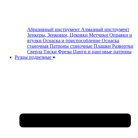
Абразивный инструмент
Алмазный инструмент
Зенкеры, Зенковки, Цековки
Метчики
Оправки и
втулки
Оснаска и приспособление
Оснаска
станочная
Патроны станочные
Плашки
Развертки
Сверла
Тиски
Фрезы
Цанги и цанговые патроны
Резцы подрезные