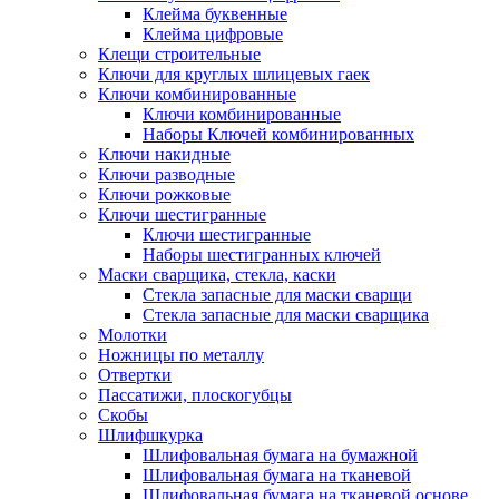
Клейма буквенные
Клейма цифровые
Клещи строительные
Ключи для круглых шлицевых гаек
Ключи комбинированные
Ключи комбинированные
Наборы Ключей комбинированных
Ключи накидные
Ключи разводные
Ключи рожковые
Ключи шестигранные
Ключи шестигранные
Наборы шестигранных ключей
Маски сварщика, стекла, каски
Стекла запасные для маски сварщи
Стекла запасные для маски сварщика
Молотки
Ножницы по металлу
Отвертки
Пассатижи, плоскогубцы
Скобы
Шлифшкурка
Шлифовальная бумага на бумажной
Шлифовальная бумага на тканевой
Шлифовальная бумага на тканевой основе