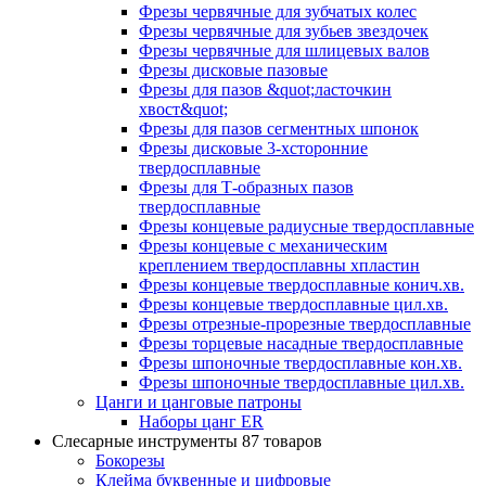
Фрезы червячные для зубчатых колес
Фрезы червячные для зубьев звездочек
Фрезы червячные для шлицевых валов
Фрезы дисковые пазовые
Фрезы для пазов &quot;ласточкин
хвост&quot;
Фрезы для пазов сегментных шпонок
Фрезы дисковые 3-хсторонние
твердосплавные
Фрезы для Т-образных пазов
твердосплавные
Фрезы концевые радиусные твердосплавные
Фрезы концевые с механическим
креплением твердосплавны хпластин
Фрезы концевые твердосплавные конич.хв.
Фрезы концевые твердосплавные цил.хв.
Фрезы отрезные-прорезные твердосплавные
Фрезы торцевые насадные твердосплавные
Фрезы шпоночные твердосплавные кон.хв.
Фрезы шпоночные твердосплавные цил.хв.
Цанги и цанговые патроны
Наборы цанг ER
Слесарные инструменты
87 товаров
Бокорезы
Клейма буквенные и цифровые