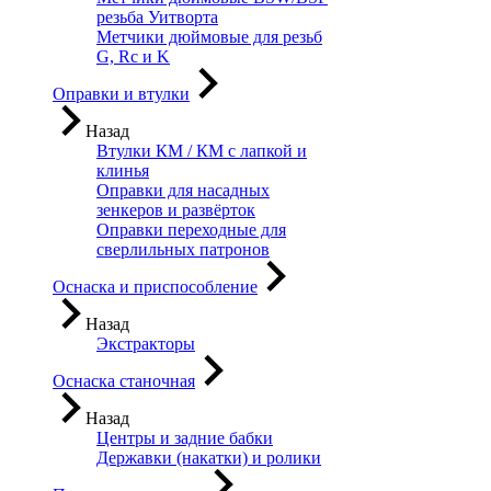
резьба Уитворта
Метчики дюймовые для резьб
G, Rc и K
Оправки и втулки
Назад
Втулки КМ / КМ с лапкой и
клинья
Оправки для насадных
зенкеров и развёрток
Оправки переходные для
сверлильных патронов
Оснаска и приспособление
Назад
Экстракторы
Оснаска станочная
Назад
Центры и задние бабки
Державки (накатки) и ролики