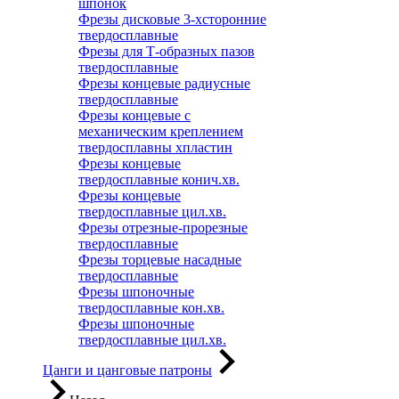
шпонок
Фрезы дисковые 3-хсторонние
твердосплавные
Фрезы для Т-образных пазов
твердосплавные
Фрезы концевые радиусные
твердосплавные
Фрезы концевые с
механическим креплением
твердосплавны хпластин
Фрезы концевые
твердосплавные конич.хв.
Фрезы концевые
твердосплавные цил.хв.
Фрезы отрезные-прорезные
твердосплавные
Фрезы торцевые насадные
твердосплавные
Фрезы шпоночные
твердосплавные кон.хв.
Фрезы шпоночные
твердосплавные цил.хв.
Цанги и цанговые патроны