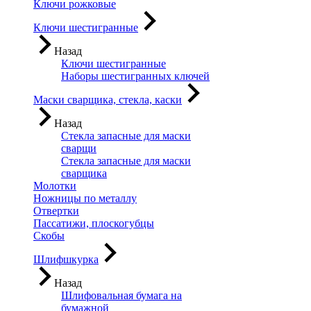
Ключи рожковые
Ключи шестигранные
Назад
Ключи шестигранные
Наборы шестигранных ключей
Маски сварщика, стекла, каски
Назад
Стекла запасные для маски
сварщи
Стекла запасные для маски
сварщика
Молотки
Ножницы по металлу
Отвертки
Пассатижи, плоскогубцы
Скобы
Шлифшкурка
Назад
Шлифовальная бумага на
бумажной