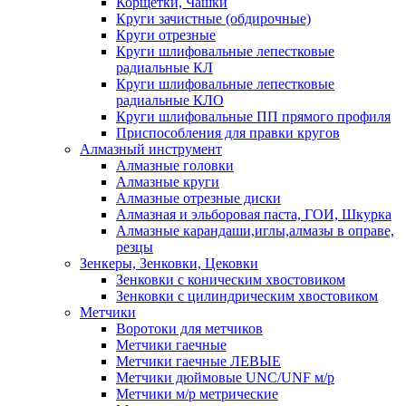
Корщетки, Чашки
Круги зачистные (обдирочные)
Круги отрезные
Круги шлифовальные лепестковые
радиальные КЛ
Круги шлифовальные лепестковые
радиальные КЛО
Круги шлифовальные ПП прямого профиля
Приспособления для правки кругов
Алмазный инструмент
Алмазные головки
Алмазные круги
Алмазные отрезные диски
Алмазная и эльборовая паста, ГОИ, Шкурка
Алмазные карандаши,иглы,алмазы в оправе,
резцы
Зенкеры, Зенковки, Цековки
Зенковки с коническим хвостовиком
Зенковки с цилиндрическим хвостовиком
Метчики
Воротоки для метчиков
Метчики гаечные
Метчики гаечные ЛЕВЫЕ
Метчики дюймовые UNC/UNF м/р
Метчики м/р метрические