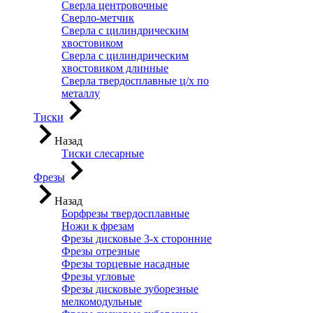
Сверла центровочные
Сверло-метчик
Сверла с цилиндрическим
хвостовиком
Сверла с цилиндрическим
хвостовиком длинные
Сверла твердосплавные ц/х по
металлу
Тиски
Назад
Тиски слесарные
Фрезы
Назад
Борфрезы твердосплавные
Ножи к фрезам
Фрезы дисковые 3-х сторонние
Фрезы отрезные
Фрезы торцевые насадные
Фрезы угловые
Фрезы дисковые зуборезные
мелкомодульные