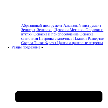
Абразивный инструмент
Алмазный инструмент
Зенкеры, Зенковки, Цековки
Метчики
Оправки и
втулки
Оснаска и приспособление
Оснаска
станочная
Патроны станочные
Плашки
Развертки
Сверла
Тиски
Фрезы
Цанги и цанговые патроны
Резцы подрезные