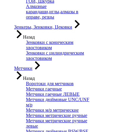
ГОИ, Шкурка
Алмазные
карандаши,иглы,алмазы в
оправе, резцы
Зенкеры, Зенковки, Цековки
Назад
Зенковки с коническим
хвостовиком
Зенковки с цилиндрическим
хвостовиком
Метчики
Назад
Воротоки для метчиков
Метчики гаечные
Метчики гаечные ЛЕВЫЕ
Метчики дюймовые UNC/UNF
м/р
Метчики м/р метрические
Метчики метрические ручные
Метчики метрические ручные
левые
Метчики дюймовые BSW/BSF