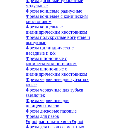
Фрезы дисковые зуборезные
модульные
Фрезы концевые радиусные
Фрезы концевые с коническим
хвостовиком
Фрезы концевые с
цилиндрическим хвостовиком
Фрезы полукруглые вогнутые и
выпуклые
Фрезы цилиндрические
насадные и к/х
Фрезы шпоночные с
коническим хвостовиком
Фрезы шпоночные с
цилиндрическим хвостовиком
Фрезы червячные для зубчатых
колес
Фрезы червячные для зубьев
звездочек
Фрезы червячные для
шлицевых валов
Фрезы дисковые пазовые
Фрезы для пазов
&quot;ласточкин хвост&quot;
Фрезы для пазов сегментных