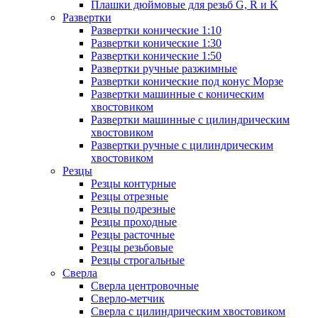
Плашки дюймовые для резьб G, R и K
Развертки
Развертки конические 1:10
Развертки конические 1:30
Развертки конические 1:50
Развертки ручные разжимные
Развертки конические под конус Морзе
Развертки машинные с коническим
хвостовиком
Развертки машинные с цилиндрическим
хвостовиком
Развертки ручные с цилиндрическим
хвостовиком
Резцы
Резцы контурные
Резцы отрезные
Резцы подрезные
Резцы проходные
Резцы расточные
Резцы резьбовые
Резцы строгальные
Сверла
Сверла центровочные
Сверло-метчик
Сверла с цилиндрическим хвостовиком