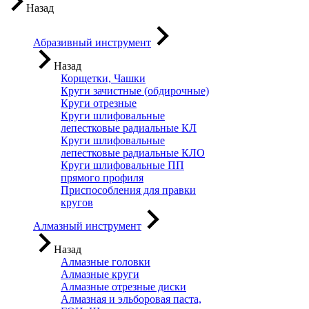
Назад
Абразивный инструмент
Назад
Корщетки, Чашки
Круги зачистные (обдирочные)
Круги отрезные
Круги шлифовальные
лепестковые радиальные КЛ
Круги шлифовальные
лепестковые радиальные КЛО
Круги шлифовальные ПП
прямого профиля
Приспособления для правки
кругов
Алмазный инструмент
Назад
Алмазные головки
Алмазные круги
Алмазные отрезные диски
Алмазная и эльборовая паста,