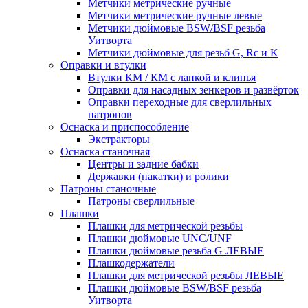
Метчики метрические ручные
Метчики метрические ручные левые
Метчики дюймовые BSW/BSF резьба
Уитворта
Метчики дюймовые для резьб G, Rc и K
Оправки и втулки
Втулки КМ / КМ с лапкой и клинья
Оправки для насадных зенкеров и развёрток
Оправки переходные для сверлильных
патронов
Оснаска и приспособление
Экстракторы
Оснаска станочная
Центры и задние бабки
Державки (накатки) и ролики
Патроны станочные
Патроны сверлильные
Плашки
Плашки для метрической резьбы
Плашки дюймовые UNC/UNF
Плашки дюймовые резьба G ЛЕВЫЕ
Плашкодержатели
Плашки для метрической резьбы ЛЕВЫЕ
Плашки дюймовые BSW/BSF резьба
Уитворта