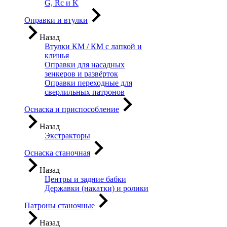
G, Rc и K
Оправки и втулки
Назад
Втулки КМ / КМ с лапкой и
клинья
Оправки для насадных
зенкеров и развёрток
Оправки переходные для
сверлильных патронов
Оснаска и приспособление
Назад
Экстракторы
Оснаска станочная
Назад
Центры и задние бабки
Державки (накатки) и ролики
Патроны станочные
Назад