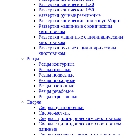
Развертки конические 1:30
Развертки конические 1:50
Развертки ручные разжимные
Развертки конические под конус Морзе
Развертки машинные с коническим
хвостовиком
Развертки машинные с цилиндрическим
хвостовиком
Развертки ручные с цилиндрическим
хвостовиком
Резцы
Резцы контурные
Резцы отрезные
Резцы подрезные
Резцы проходные
Резцы расточные
Резцы резьбовые
Резцы строгальные
Сверла
Сверла центровочные
Сверло-метчик
Сверла с цилиндрическим хвостовиком
Сверла с цилиндрическим хвостовиком
длинные
Сверла твердосплавные ц/х по металлу