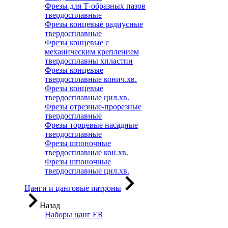
Фрезы для Т-образных пазов
твердосплавные
Фрезы концевые радиусные
твердосплавные
Фрезы концевые с
механическим креплением
твердосплавны хпластин
Фрезы концевые
твердосплавные конич.хв.
Фрезы концевые
твердосплавные цил.хв.
Фрезы отрезные-прорезные
твердосплавные
Фрезы торцевые насадные
твердосплавные
Фрезы шпоночные
твердосплавные кон.хв.
Фрезы шпоночные
твердосплавные цил.хв.
Цанги и цанговые патроны
Назад
Наборы цанг ER