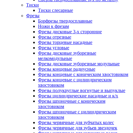
Тиски
Тиски слесарные
Фрезы
Борфрезы твердосплавные
Ножи к фрезам
Фрезы дисковые 3-х сторонние
Фрезы отрезные
Фрезы торцевые насадные
Фрезы угловые
Фрезы дисковые зуборезные
мелкомодульные
Фрезы дисковые зуборезные модульные
Фрезы концевые радиусные
Фрезы концевые с коническим хвостовиком
Фрезы концевые с цилиндрическим
хвостовиком
Фрезы полукруглые вогнутые и выпуклые
Фрезы цилиндрические насадные и к/х
Фрезы шпоночные с коническим
хвостовиком
Фрезы шпоночные с цилиндрическим
хвостовиком
Фрезы червячные для зубчатых колес
Фрезы червячные для зубьев звездочек