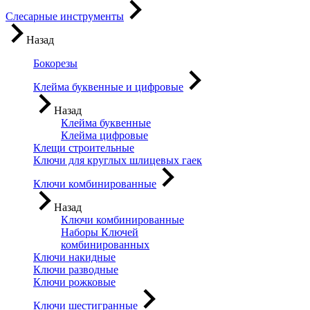
Слесарные инструменты
Назад
Бокорезы
Клейма буквенные и цифровые
Назад
Клейма буквенные
Клейма цифровые
Клещи строительные
Ключи для круглых шлицевых гаек
Ключи комбинированные
Назад
Ключи комбинированные
Наборы Ключей
комбинированных
Ключи накидные
Ключи разводные
Ключи рожковые
Ключи шестигранные