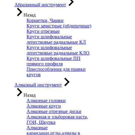
Абразивный инструмент
Назад
Корщетки, Чашки
Круги зачистные (обдирочные)
Круги отрезные
Круги шлифовальные
лепестковые радиальные КЛ
Круги шлифовальные
лепестковые радиальные КЛО
Круги шлифовальные ПП
прямого профиля
Приспособления для правки
кругов
Алмазный инструмент
Назад
Алмазные головки
Алмазные круги
Алмазные отрезные диски
Алмазная и эльборовая паста,
ГОИ, Шкурка
Алмазные
карандаши,иглы,алмазы в