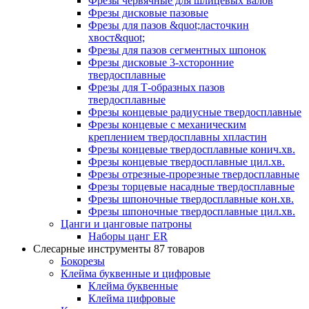
Фрезы червячные для шлицевых валов
Фрезы дисковые пазовые
Фрезы для пазов &quot;ласточкин
хвост&quot;
Фрезы для пазов сегментных шпонок
Фрезы дисковые 3-хсторонние
твердосплавные
Фрезы для Т-образных пазов
твердосплавные
Фрезы концевые радиусные твердосплавные
Фрезы концевые с механическим
креплением твердосплавны хпластин
Фрезы концевые твердосплавные конич.хв.
Фрезы концевые твердосплавные цил.хв.
Фрезы отрезные-прорезные твердосплавные
Фрезы торцевые насадные твердосплавные
Фрезы шпоночные твердосплавные кон.хв.
Фрезы шпоночные твердосплавные цил.хв.
Цанги и цанговые патроны
Наборы цанг ER
Слесарные инструменты
87 товаров
Бокорезы
Клейма буквенные и цифровые
Клейма буквенные
Клейма цифровые