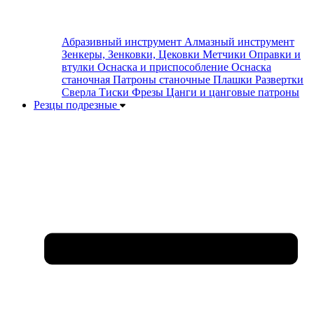
Абразивный инструмент
Алмазный инструмент
Зенкеры, Зенковки, Цековки
Метчики
Оправки и
втулки
Оснаска и приспособление
Оснаска
станочная
Патроны станочные
Плашки
Развертки
Сверла
Тиски
Фрезы
Цанги и цанговые патроны
Резцы подрезные