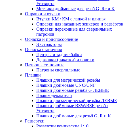
Уитворта
Метчики дюймовые для резьб G, Rc и K
Оправки и втулки
Втулки КМ / КМ с лапкой и клинья
Оправки для насадных зенкеров и развёрток
Оправки переходные для сверлильных
патронов
Оснаска и приспособление
Экстракторы
Оснаска станочная
Центры и задние бабки
Державки (накатки) и ролики
Патроны станочные
Патроны сверлильные
Плашки
Плашки для метрической резьбы
Плашки дюймовые UNC/UNF
Плашки дюймовые резьба G ЛЕВЫЕ
Плашкодержатели
Плашки для метрической резьбы ЛЕВЫЕ
Плашки дюймовые BSW/BSF резьба
Уитворта
Плашки дюймовые для резьб G, R и K
Развертки
Развертки конические 1:10