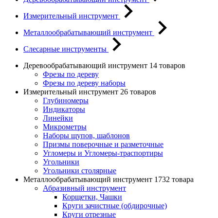
Измерительный инструмент
Металлообрабатывающий инструмент
Слесарные инструменты
Деревообрабатывающий инструмент
14 товаров
Фрезы по дереву
Фрезы по дереву наборы
Измерительный инструмент
26 товаров
Глубиномеры
Индикаторы
Линейки
Микрометры
Наборы щупов, шаблонов
Призмы поверочные и разметочные
Угломеры и Угломеры-траспортиры
Угольники
Угольники столярные
Металлообрабатывающий инструмент
1732 товара
Абразивный инструмент
Корщетки, Чашки
Круги зачистные (обдирочные)
Круги отрезные