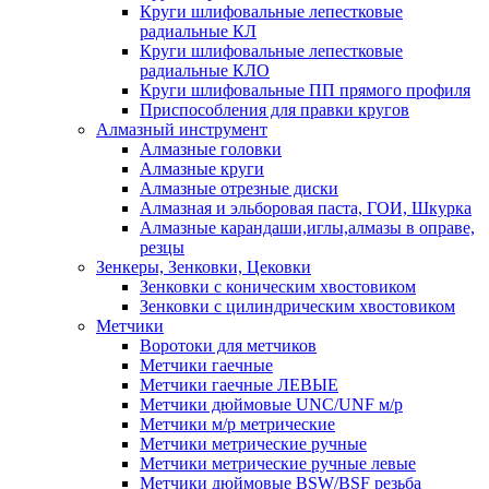
Круги шлифовальные лепестковые
радиальные КЛ
Круги шлифовальные лепестковые
радиальные КЛО
Круги шлифовальные ПП прямого профиля
Приспособления для правки кругов
Алмазный инструмент
Алмазные головки
Алмазные круги
Алмазные отрезные диски
Алмазная и эльборовая паста, ГОИ, Шкурка
Алмазные карандаши,иглы,алмазы в оправе,
резцы
Зенкеры, Зенковки, Цековки
Зенковки с коническим хвостовиком
Зенковки с цилиндрическим хвостовиком
Метчики
Воротоки для метчиков
Метчики гаечные
Метчики гаечные ЛЕВЫЕ
Метчики дюймовые UNC/UNF м/р
Метчики м/р метрические
Метчики метрические ручные
Метчики метрические ручные левые
Метчики дюймовые BSW/BSF резьба