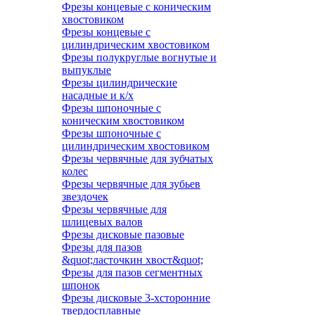
Фрезы концевые с коническим
хвостовиком
Фрезы концевые с
цилиндрическим хвостовиком
Фрезы полукруглые вогнутые и
выпуклые
Фрезы цилиндрические
насадные и к/х
Фрезы шпоночные с
коническим хвостовиком
Фрезы шпоночные с
цилиндрическим хвостовиком
Фрезы червячные для зубчатых
колес
Фрезы червячные для зубьев
звездочек
Фрезы червячные для
шлицевых валов
Фрезы дисковые пазовые
Фрезы для пазов
&quot;ласточкин хвост&quot;
Фрезы для пазов сегментных
шпонок
Фрезы дисковые 3-хсторонние
твердосплавные