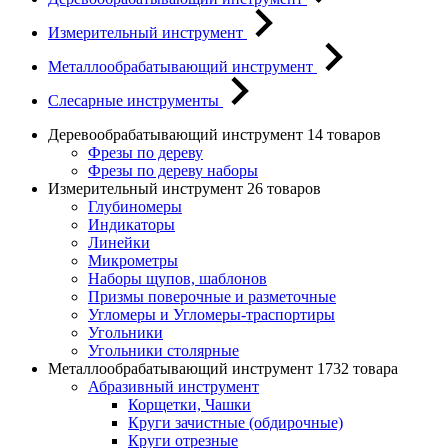
Измерительный инструмент
Металлообрабатывающий инструмент
Слесарные инструменты
Деревообрабатывающий инструмент
14 товаров
Фрезы по дереву
Фрезы по дереву наборы
Измерительный инструмент
26 товаров
Глубиномеры
Индикаторы
Линейки
Микрометры
Наборы щупов, шаблонов
Призмы поверочные и разметочные
Угломеры и Угломеры-траспортиры
Угольники
Угольники столярные
Металлообрабатывающий инструмент
1732 товара
Абразивный инструмент
Корщетки, Чашки
Круги зачистные (обдирочные)
Круги отрезные