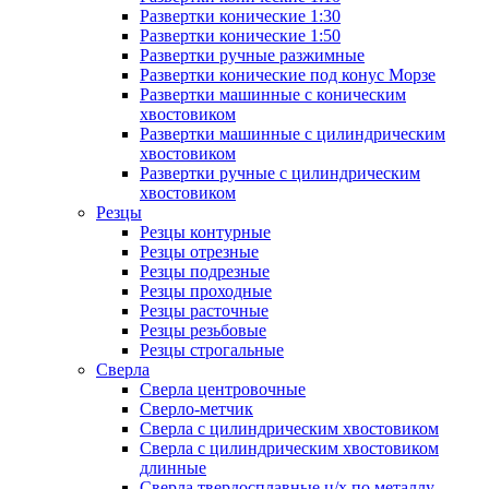
Развертки конические 1:30
Развертки конические 1:50
Развертки ручные разжимные
Развертки конические под конус Морзе
Развертки машинные с коническим
хвостовиком
Развертки машинные с цилиндрическим
хвостовиком
Развертки ручные с цилиндрическим
хвостовиком
Резцы
Резцы контурные
Резцы отрезные
Резцы подрезные
Резцы проходные
Резцы расточные
Резцы резьбовые
Резцы строгальные
Сверла
Сверла центровочные
Сверло-метчик
Сверла с цилиндрическим хвостовиком
Сверла с цилиндрическим хвостовиком
длинные
Сверла твердосплавные ц/х по металлу