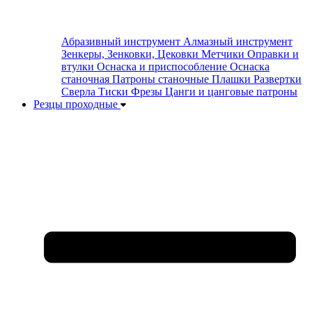
Абразивный инструмент
Алмазный инструмент
Зенкеры, Зенковки, Цековки
Метчики
Оправки и
втулки
Оснаска и приспособление
Оснаска
станочная
Патроны станочные
Плашки
Развертки
Сверла
Тиски
Фрезы
Цанги и цанговые патроны
Резцы проходные