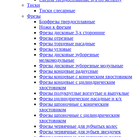
Тиски
Тиски слесарные
Фрезы
Борфрезы твердосплавные
Ножи к фрезам
Фрезы дисковые 3-х сторонние
Фрезы отрезные
Фрезы торцевые насадные
Фрезы угловые
Фрезы дисковые зуборезные
мелкомодульные
Фрезы дисковые зуборезные модульные
Фрезы концевые радиусные
Фрезы концевые с коническим хвостовиком
Фрезы концевые с цилиндрическим
хвостовиком
Фрезы полукруглые вогнутые и выпуклые
Фрезы цилиндрические насадные и к/х
Фрезы шпоночные с коническим
хвостовиком
Фрезы шпоночные с цилиндрическим
хвостовиком
Фрезы червячные для зубчатых колес
Фрезы червячные для зубьев звездочек