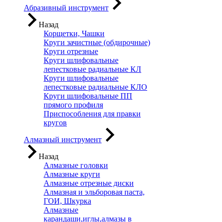
Абразивный инструмент
Назад
Корщетки, Чашки
Круги зачистные (обдирочные)
Круги отрезные
Круги шлифовальные
лепестковые радиальные КЛ
Круги шлифовальные
лепестковые радиальные КЛО
Круги шлифовальные ПП
прямого профиля
Приспособления для правки
кругов
Алмазный инструмент
Назад
Алмазные головки
Алмазные круги
Алмазные отрезные диски
Алмазная и эльборовая паста,
ГОИ, Шкурка
Алмазные
карандаши,иглы,алмазы в