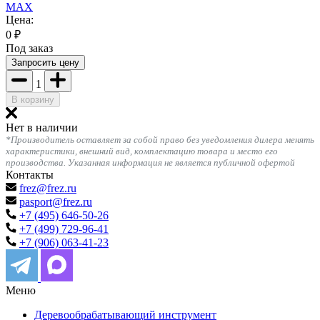
MAX
Цена:
0
₽
Под заказ
Запросить цену
1
В корзину
Нет в наличии
*Производитель оставляет за собой право без уведомления дилера менять
характеристики, внешний вид, комплектацию товара и место его
производства. Указанная информация не является публичной офертой
Контакты
frez@frez.ru
pasport@frez.ru
+7 (495) 646-50-26
+7 (499) 729-96-41
+7 (906) 063-41-23
Меню
Деревообрабатывающий инструмент