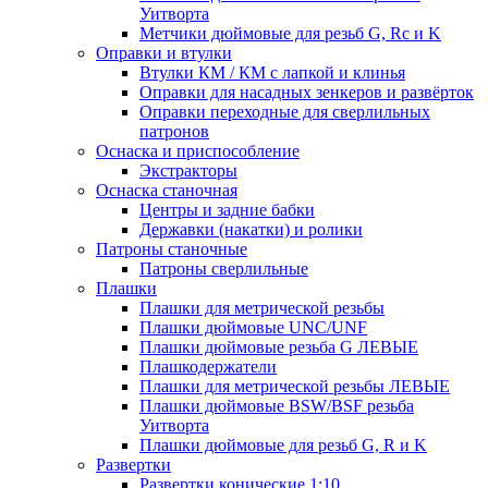
Уитворта
Метчики дюймовые для резьб G, Rc и K
Оправки и втулки
Втулки КМ / КМ с лапкой и клинья
Оправки для насадных зенкеров и развёрток
Оправки переходные для сверлильных
патронов
Оснаска и приспособление
Экстракторы
Оснаска станочная
Центры и задние бабки
Державки (накатки) и ролики
Патроны станочные
Патроны сверлильные
Плашки
Плашки для метрической резьбы
Плашки дюймовые UNC/UNF
Плашки дюймовые резьба G ЛЕВЫЕ
Плашкодержатели
Плашки для метрической резьбы ЛЕВЫЕ
Плашки дюймовые BSW/BSF резьба
Уитворта
Плашки дюймовые для резьб G, R и K
Развертки
Развертки конические 1:10