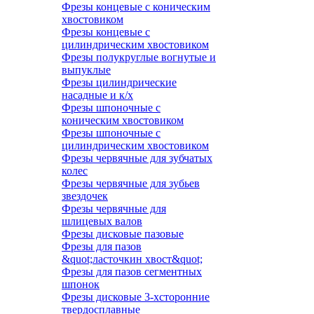
Фрезы концевые с коническим
хвостовиком
Фрезы концевые с
цилиндрическим хвостовиком
Фрезы полукруглые вогнутые и
выпуклые
Фрезы цилиндрические
насадные и к/х
Фрезы шпоночные с
коническим хвостовиком
Фрезы шпоночные с
цилиндрическим хвостовиком
Фрезы червячные для зубчатых
колес
Фрезы червячные для зубьев
звездочек
Фрезы червячные для
шлицевых валов
Фрезы дисковые пазовые
Фрезы для пазов
&quot;ласточкин хвост&quot;
Фрезы для пазов сегментных
шпонок
Фрезы дисковые 3-хсторонние
твердосплавные