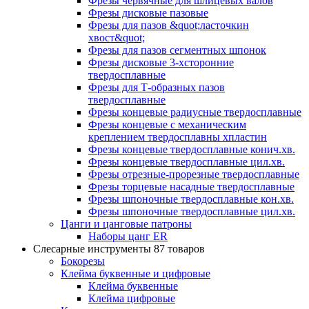
Фрезы червячные для шлицевых валов
Фрезы дисковые пазовые
Фрезы для пазов &quot;ласточкин
хвост&quot;
Фрезы для пазов сегментных шпонок
Фрезы дисковые 3-хсторонние
твердосплавные
Фрезы для Т-образных пазов
твердосплавные
Фрезы концевые радиусные твердосплавные
Фрезы концевые с механическим
креплением твердосплавны хпластин
Фрезы концевые твердосплавные конич.хв.
Фрезы концевые твердосплавные цил.хв.
Фрезы отрезные-прорезные твердосплавные
Фрезы торцевые насадные твердосплавные
Фрезы шпоночные твердосплавные кон.хв.
Фрезы шпоночные твердосплавные цил.хв.
Цанги и цанговые патроны
Наборы цанг ER
Слесарные инструменты
87 товаров
Бокорезы
Клейма буквенные и цифровые
Клейма буквенные
Клейма цифровые