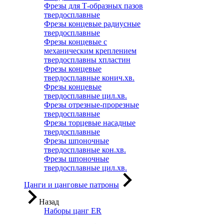
Фрезы для Т-образных пазов
твердосплавные
Фрезы концевые радиусные
твердосплавные
Фрезы концевые с
механическим креплением
твердосплавны хпластин
Фрезы концевые
твердосплавные конич.хв.
Фрезы концевые
твердосплавные цил.хв.
Фрезы отрезные-прорезные
твердосплавные
Фрезы торцевые насадные
твердосплавные
Фрезы шпоночные
твердосплавные кон.хв.
Фрезы шпоночные
твердосплавные цил.хв.
Цанги и цанговые патроны
Назад
Наборы цанг ER