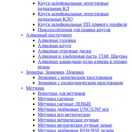
Круги шлифовальные лепестковые
радиальные КЛ
Круги шлифовальные лепестковые
радиальные КЛО
Круги шлифовальные ПП прямого профиля
Приспособления для правки кругов
Алмазный инструмент
Алмазные головки
Алмазные круги
Алмазные отрезные диски
Алмазная и эльборовая паста, ГОИ, Шкурка
Алмазные карандаши,иглы,алмазы в оправе,
резцы
Зенкеры, Зенковки, Цековки
Зенковки с коническим хвостовиком
Зенковки с цилиндрическим хвостовиком
Метчики
Воротоки для метчиков
Метчики гаечные
Метчики гаечные ЛЕВЫЕ
Метчики дюймовые UNC/UNF м/р
Метчики м/р метрические
Метчики метрические ручные
Метчики метрические ручные левые
Метчики дюймовые BSW/BSF резьба