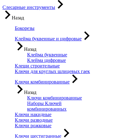
Слесарные инструменты
Назад
Бокорезы
Клейма буквенные и цифровые
Назад
Клейма буквенные
Клейма цифровые
Клещи строительные
Ключи для круглых шлицевых гаек
Ключи комбинированные
Назад
Ключи комбинированные
Наборы Ключей
комбинированных
Ключи накидные
Ключи разводные
Ключи рожковые
Ключи шестигранные