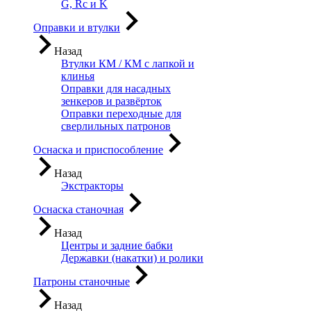
G, Rc и K
Оправки и втулки
Назад
Втулки КМ / КМ с лапкой и
клинья
Оправки для насадных
зенкеров и развёрток
Оправки переходные для
сверлильных патронов
Оснаска и приспособление
Назад
Экстракторы
Оснаска станочная
Назад
Центры и задние бабки
Державки (накатки) и ролики
Патроны станочные
Назад