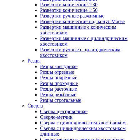
Развертки конические 1:30
Развертки конические 1:50
Развертки ручные разжимные
Развертки конические под конус Морзе
Развертки машинные с коническим
хвостовиком
Развертки машинные с цилиндрическим
хвостовиком
Развертки ручные с цилиндрическим
хвостовиком
Резцы
Резцы контурные
Резцы отрезные
Резцы подрезные
Резцы проходные
Резцы расточные
Резцы резьбовые
Резцы строгальные
Сверла
Сверла центровочные
Сверло-метчик
Сверла с цилиндрическим хвостовиком
Сверла с цилиндрическим хвостовиком
длинные
Сверла твердосплавные ц/х по металлу