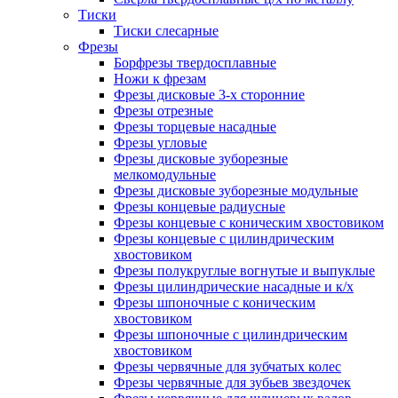
Тиски
Тиски слесарные
Фрезы
Борфрезы твердосплавные
Ножи к фрезам
Фрезы дисковые 3-х сторонние
Фрезы отрезные
Фрезы торцевые насадные
Фрезы угловые
Фрезы дисковые зуборезные
мелкомодульные
Фрезы дисковые зуборезные модульные
Фрезы концевые радиусные
Фрезы концевые с коническим хвостовиком
Фрезы концевые с цилиндрическим
хвостовиком
Фрезы полукруглые вогнутые и выпуклые
Фрезы цилиндрические насадные и к/х
Фрезы шпоночные с коническим
хвостовиком
Фрезы шпоночные с цилиндрическим
хвостовиком
Фрезы червячные для зубчатых колес
Фрезы червячные для зубьев звездочек