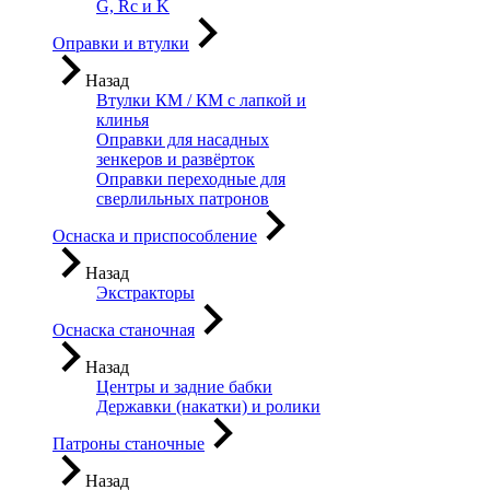
G, Rc и K
Оправки и втулки
Назад
Втулки КМ / КМ с лапкой и
клинья
Оправки для насадных
зенкеров и развёрток
Оправки переходные для
сверлильных патронов
Оснаска и приспособление
Назад
Экстракторы
Оснаска станочная
Назад
Центры и задние бабки
Державки (накатки) и ролики
Патроны станочные
Назад