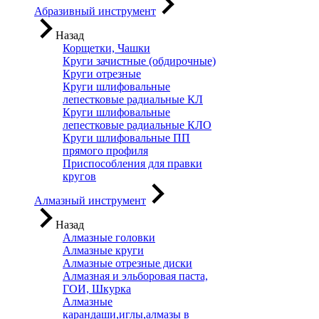
Абразивный инструмент
Назад
Корщетки, Чашки
Круги зачистные (обдирочные)
Круги отрезные
Круги шлифовальные
лепестковые радиальные КЛ
Круги шлифовальные
лепестковые радиальные КЛО
Круги шлифовальные ПП
прямого профиля
Приспособления для правки
кругов
Алмазный инструмент
Назад
Алмазные головки
Алмазные круги
Алмазные отрезные диски
Алмазная и эльборовая паста,
ГОИ, Шкурка
Алмазные
карандаши,иглы,алмазы в