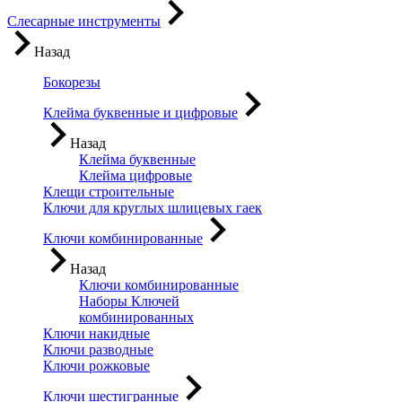
Слесарные инструменты
Назад
Бокорезы
Клейма буквенные и цифровые
Назад
Клейма буквенные
Клейма цифровые
Клещи строительные
Ключи для круглых шлицевых гаек
Ключи комбинированные
Назад
Ключи комбинированные
Наборы Ключей
комбинированных
Ключи накидные
Ключи разводные
Ключи рожковые
Ключи шестигранные