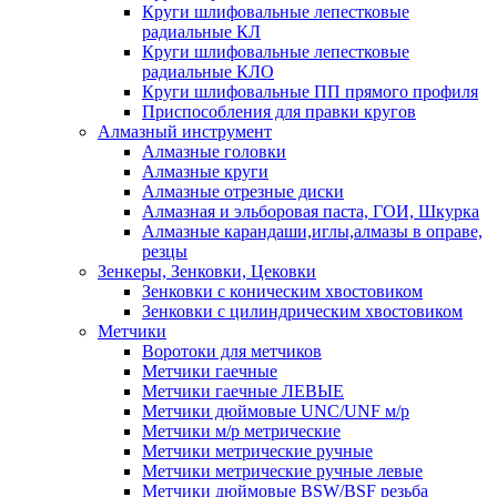
Круги шлифовальные лепестковые
радиальные КЛ
Круги шлифовальные лепестковые
радиальные КЛО
Круги шлифовальные ПП прямого профиля
Приспособления для правки кругов
Алмазный инструмент
Алмазные головки
Алмазные круги
Алмазные отрезные диски
Алмазная и эльборовая паста, ГОИ, Шкурка
Алмазные карандаши,иглы,алмазы в оправе,
резцы
Зенкеры, Зенковки, Цековки
Зенковки с коническим хвостовиком
Зенковки с цилиндрическим хвостовиком
Метчики
Воротоки для метчиков
Метчики гаечные
Метчики гаечные ЛЕВЫЕ
Метчики дюймовые UNC/UNF м/р
Метчики м/р метрические
Метчики метрические ручные
Метчики метрические ручные левые
Метчики дюймовые BSW/BSF резьба