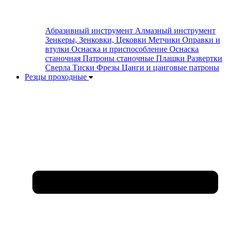
Абразивный инструмент
Алмазный инструмент
Зенкеры, Зенковки, Цековки
Метчики
Оправки и
втулки
Оснаска и приспособление
Оснаска
станочная
Патроны станочные
Плашки
Развертки
Сверла
Тиски
Фрезы
Цанги и цанговые патроны
Резцы проходные