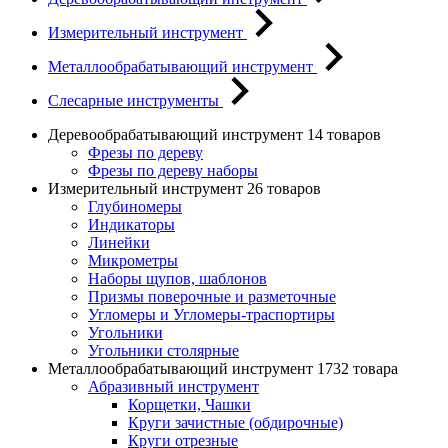
Измерительный инструмент
Металлообрабатывающий инструмент
Слесарные инструменты
Деревообрабатывающий инструмент
14 товаров
Фрезы по дереву
Фрезы по дереву наборы
Измерительный инструмент
26 товаров
Глубиномеры
Индикаторы
Линейки
Микрометры
Наборы щупов, шаблонов
Призмы поверочные и разметочные
Угломеры и Угломеры-траспортиры
Угольники
Угольники столярные
Металлообрабатывающий инструмент
1732 товара
Абразивный инструмент
Корщетки, Чашки
Круги зачистные (обдирочные)
Круги отрезные