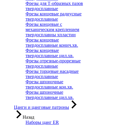
Фрезы для Т-образных пазов
твердосплавные
Фрезы концевые радиусные
твердосплавные
Фрезы концевые с
механическим креплением
твердосплавны хпластин
Фрезы концевые
твердосплавные конич.хв.
Фрезы концевые
твердосплавные цил.хв.
Фрезы отрезные-прорезные
твердосплавные
Фрезы торцевые насадные
твердосплавные
Фрезы шпоночные
твердосплавные кон.хв.
Фрезы шпоночные
твердосплавные цил.хв.
Цанги и цанговые патроны
Назад
Наборы цанг ER