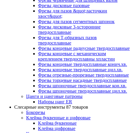
Фрезы червячные для шлицевых валов
Фрезы дисковые пазовые
Фрезы для пазов &quot;ласточкин
хвост&quot;
Фрезы для пазов сегментных шпонок
Фрезы дисковые 3-хсторонние
твердосплавные
Фрезы для Т-образных пазов
твердосплавные
Фрезы концевые радиусные твердосплавные
Фрезы концевые с механическим
креплением твердосплавны хпластин
Фрезы концевые твердосплавные конич.хв.
Фрезы концевые твердосплавные цил.хв.
Фрезы отрезные-прорезные твердосплавные
Фрезы торцевые насадные твердосплавные
Фрезы шпоночные твердосплавные кон.хв.
Фрезы шпоночные твердосплавные цил.хв.
Цанги и цанговые патроны
Наборы цанг ER
Слесарные инструменты
87 товаров
Бокорезы
Клейма буквенные и цифровые
Клейма буквенные
Клейма цифровые