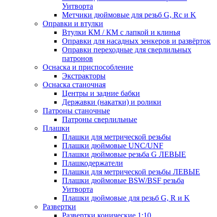
Уитворта
Метчики дюймовые для резьб G, Rc и K
Оправки и втулки
Втулки КМ / КМ с лапкой и клинья
Оправки для насадных зенкеров и развёрток
Оправки переходные для сверлильных
патронов
Оснаска и приспособление
Экстракторы
Оснаска станочная
Центры и задние бабки
Державки (накатки) и ролики
Патроны станочные
Патроны сверлильные
Плашки
Плашки для метрической резьбы
Плашки дюймовые UNC/UNF
Плашки дюймовые резьба G ЛЕВЫЕ
Плашкодержатели
Плашки для метрической резьбы ЛЕВЫЕ
Плашки дюймовые BSW/BSF резьба
Уитворта
Плашки дюймовые для резьб G, R и K
Развертки
Развертки конические 1:10