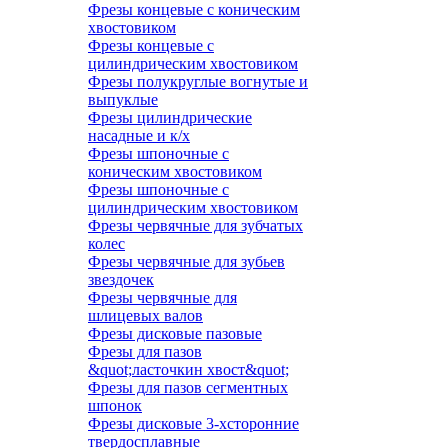
Фрезы концевые с коническим
хвостовиком
Фрезы концевые с
цилиндрическим хвостовиком
Фрезы полукруглые вогнутые и
выпуклые
Фрезы цилиндрические
насадные и к/х
Фрезы шпоночные с
коническим хвостовиком
Фрезы шпоночные с
цилиндрическим хвостовиком
Фрезы червячные для зубчатых
колес
Фрезы червячные для зубьев
звездочек
Фрезы червячные для
шлицевых валов
Фрезы дисковые пазовые
Фрезы для пазов
&quot;ласточкин хвост&quot;
Фрезы для пазов сегментных
шпонок
Фрезы дисковые 3-хсторонние
твердосплавные