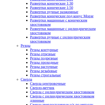
Развертки конические 1:30
Развертки конические 1:50
Развертки ручные разжимные
Развертки конические под конус Морзе
Развертки машинные с коническим
хвостовиком
Развертки машинные с цилиндрическим
хвостовиком
Развертки ручные с цилиндрическим
хвостовиком
Резцы
Резцы контурные
Резцы отрезные
Резцы подрезные
Резцы проходные
Резцы расточные
Резцы резьбовые
Резцы строгальные
Сверла
Сверла центровочные
Сверло-метчик
Сверла с цилиндрическим хвостовиком
Сверла с цилиндрическим хвостовиком
длинные
Сверла твердосплавные ц/х по металлу