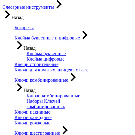
Слесарные инструменты
Назад
Бокорезы
Клейма буквенные и цифровые
Назад
Клейма буквенные
Клейма цифровые
Клещи строительные
Ключи для круглых шлицевых гаек
Ключи комбинированные
Назад
Ключи комбинированные
Наборы Ключей
комбинированных
Ключи накидные
Ключи разводные
Ключи рожковые
Ключи шестигранные