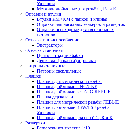
Уитворта
Метчики дюймовые для резьб G, Rc и K
Оправки и втулки
Втулки КМ / КМ с лапкой и клинья
Оправки для насадных зенкеров и развёрток
Оправки переходные для сверлильных
патронов
Оснаска и приспособление
Экстракторы
Оснаска станочная
Центры и задние бабки
Державки (накатки) и ролики
Патроны станочные
Патроны сверлильные
Плашки
Плашки для метрической резьбы
Плашки дюймовые UNC/UNF
Плашки дюймовые резьба G ЛЕВЫЕ
Плашкодержатели
Плашки для метрической резьбы ЛЕВЫЕ
Плашки дюймовые BSW/BSF резьба
Уитворта
Плашки дюймовые для резьб G, R и K
Развертки
Развертки конические 1:10