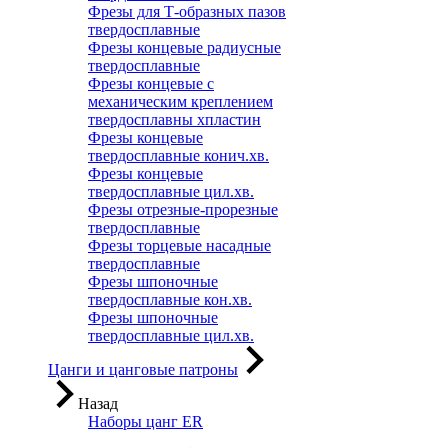
Фрезы для Т-образных пазов
твердосплавные
Фрезы концевые радиусные
твердосплавные
Фрезы концевые с
механическим креплением
твердосплавны хпластин
Фрезы концевые
твердосплавные конич.хв.
Фрезы концевые
твердосплавные цил.хв.
Фрезы отрезные-прорезные
твердосплавные
Фрезы торцевые насадные
твердосплавные
Фрезы шпоночные
твердосплавные кон.хв.
Фрезы шпоночные
твердосплавные цил.хв.
Цанги и цанговые патроны
Назад
Наборы цанг ER