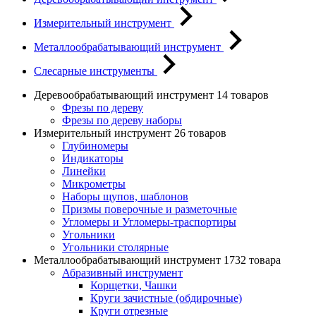
Измерительный инструмент
Металлообрабатывающий инструмент
Слесарные инструменты
Деревообрабатывающий инструмент
14 товаров
Фрезы по дереву
Фрезы по дереву наборы
Измерительный инструмент
26 товаров
Глубиномеры
Индикаторы
Линейки
Микрометры
Наборы щупов, шаблонов
Призмы поверочные и разметочные
Угломеры и Угломеры-траспортиры
Угольники
Угольники столярные
Металлообрабатывающий инструмент
1732 товара
Абразивный инструмент
Корщетки, Чашки
Круги зачистные (обдирочные)
Круги отрезные