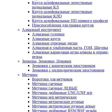
Круги шлифовальные лепестковые
радиальные КЛ
Круги шлифовальные лепестковые
радиальные КЛО
Круги шлифовальные ПП прямого профиля
Приспособления для правки кругов
Алмазный инструмент
Алмазные головки
Алмазные круги
Алмазные отрезные диски
Алмазная и эльборовая паста, ГОИ, Шкурка
Алмазные карандаши,иглы,алмазы в оправе,
резцы
Зенкеры, Зенковки, Цековки
Зенковки с коническим хвостовиком
Зенковки с цилиндрическим хвостовиком
Метчики
Воротоки для метчиков
Метчики гаечные
Метчики гаечные ЛЕВЫЕ
Метчики дюймовые UNC/UNF м/р
Метчики м/р метрические
Метчики метрические ручные
Метчики метрические ручные левые
Метчики дюймовые BSW/BSF резьба