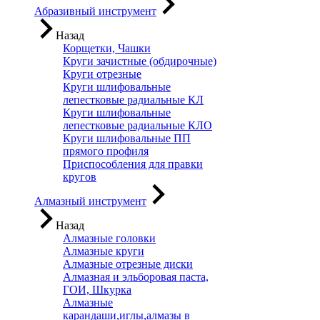
Абразивный инструмент
Назад
Корщетки, Чашки
Круги зачистные (обдирочные)
Круги отрезные
Круги шлифовальные
лепестковые радиальные КЛ
Круги шлифовальные
лепестковые радиальные КЛО
Круги шлифовальные ПП
прямого профиля
Приспособления для правки
кругов
Алмазный инструмент
Назад
Алмазные головки
Алмазные круги
Алмазные отрезные диски
Алмазная и эльборовая паста,
ГОИ, Шкурка
Алмазные
карандаши,иглы,алмазы в