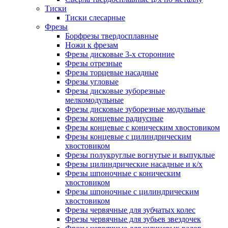
Тиски
Тиски слесарные
Фрезы
Борфрезы твердосплавные
Ножи к фрезам
Фрезы дисковые 3-х сторонние
Фрезы отрезные
Фрезы торцевые насадные
Фрезы угловые
Фрезы дисковые зуборезные
мелкомодульные
Фрезы дисковые зуборезные модульные
Фрезы концевые радиусные
Фрезы концевые с коническим хвостовиком
Фрезы концевые с цилиндрическим
хвостовиком
Фрезы полукруглые вогнутые и выпуклые
Фрезы цилиндрические насадные и к/х
Фрезы шпоночные с коническим
хвостовиком
Фрезы шпоночные с цилиндрическим
хвостовиком
Фрезы червячные для зубчатых колес
Фрезы червячные для зубьев звездочек