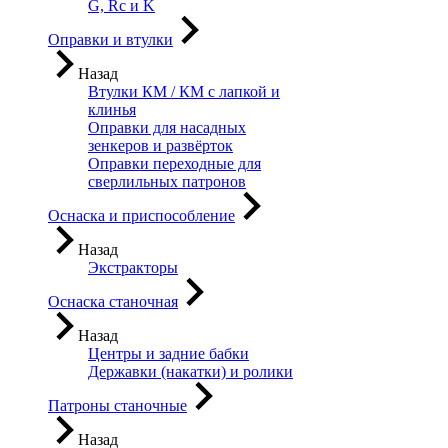
G, Rc и K
Оправки и втулки
Назад
Втулки КМ / КМ с лапкой и
клинья
Оправки для насадных
зенкеров и развёрток
Оправки переходные для
сверлильных патронов
Оснаска и приспособление
Назад
Экстракторы
Оснаска станочная
Назад
Центры и задние бабки
Державки (накатки) и ролики
Патроны станочные
Назад