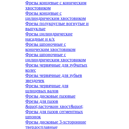
Фрезы концевые с коническим
хвостовиком
Фрезы концевые с
цилиндрическим хвостовиком
Фрезы полукруглые вогнутые и
выпуклые
Фрезы цилиндрические
насадные и к/х
Фрезы шпоночные с
коническим хвостовиком
Фрезы шпоночные с
цилиндрическим хвостовиком
Фрезы червячные для зубчатых
колес
Фрезы червячные для зубьев
звездочек
Фрезы червячные для
шлицевых валов
Фрезы дисковые пазовые
Фрезы для пазов
&quot;ласточкин хвост&quot;
Фрезы для пазов сегментных
шпонок
Фрезы дисковые 3-хсторонние
твердосплавные