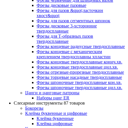
Фрезы червячные для шлицевых валов
Фрезы дисковые пазовые
Фрезы для пазов &quot;ласточкин
хвост&quot;
Фрезы для пазов сегментных шпонок
Фрезы дисковые 3-хсторонние
твердосплавные
Фрезы для Т-образных пазов
твердосплавные
Фрезы концевые радиусные твердосплавные
Фрезы концевые с механическим
креплением твердосплавны хпластин
Фрезы концевые твердосплавные конич.хв.
Фрезы концевые твердосплавные цил.хв.
Фрезы отрезные-прорезные твердосплавные
Фрезы торцевые насадные твердосплавные
Фрезы шпоночные твердосплавные кон.хв.
Фрезы шпоночные твердосплавные цил.хв.
Цанги и цанговые патроны
Наборы цанг ER
Слесарные инструменты
87 товаров
Бокорезы
Клейма буквенные и цифровые
Клейма буквенные
Клейма цифровые