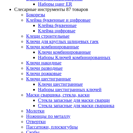
Наборы цанг ER
Слесарные инструменты
87 товаров
Бокорезы
Клейма буквенные и цифровые
Клейма буквенные
Клейма цифровые
Клещи строительные
Ключи для круглых шлицевых гаек
Ключи комбинированные
Ключи комбинированные
Наборы Ключей комбинированных
Ключи накидные
Ключи разводные
Ключи рожковые
Ключи шестигранные
Ключи шестигранные
Наборы шестигранных ключей
Маски сварщика, стекла, каски
Стекла запасные для маски сварщи
Стекла запасные для маски сварщика
Молотки
Ножницы по металлу
Отвертки
Пассатижи, плоскогубцы
Скобы