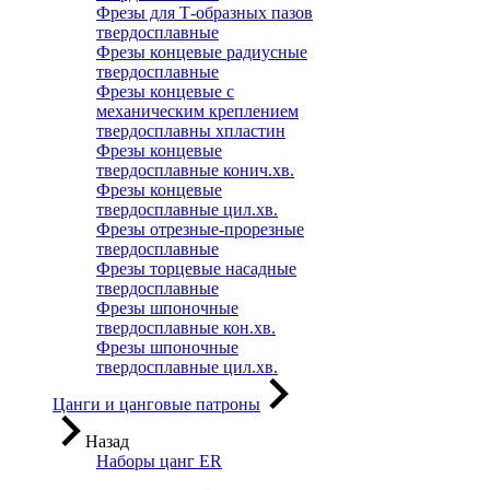
Фрезы для Т-образных пазов
твердосплавные
Фрезы концевые радиусные
твердосплавные
Фрезы концевые с
механическим креплением
твердосплавны хпластин
Фрезы концевые
твердосплавные конич.хв.
Фрезы концевые
твердосплавные цил.хв.
Фрезы отрезные-прорезные
твердосплавные
Фрезы торцевые насадные
твердосплавные
Фрезы шпоночные
твердосплавные кон.хв.
Фрезы шпоночные
твердосплавные цил.хв.
Цанги и цанговые патроны
Назад
Наборы цанг ER