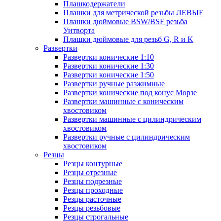
Плашкодержатели
Плашки для метрической резьбы ЛЕВЫЕ
Плашки дюймовые BSW/BSF резьба
Уитворта
Плашки дюймовые для резьб G, R и K
Развертки
Развертки конические 1:10
Развертки конические 1:30
Развертки конические 1:50
Развертки ручные разжимные
Развертки конические под конус Морзе
Развертки машинные с коническим
хвостовиком
Развертки машинные с цилиндрическим
хвостовиком
Развертки ручные с цилиндрическим
хвостовиком
Резцы
Резцы контурные
Резцы отрезные
Резцы подрезные
Резцы проходные
Резцы расточные
Резцы резьбовые
Резцы строгальные