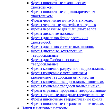
Фрезы шпоночные с коническим
хвостовиком
Фрезы шпоночные с цилиндрическим
хвостовиком
Фрезы червячные для зубчатых колес
Фрезы червячные для зубьев звездочек
Фрезы червячные для шлицевых валов
Фрезы дисковые пазовые
Фрезы для пазов &quot;ласточкин
хвост&quot;
Фрезы для пазов сегментных шпонок
Фрезы дисковые 3-хсторонние
твердосплавные
Фрезы для Т-образных пазов
твердосплавные
Фрезы концевые радиусные твердосплавные
Фрезы концевые с механическим
креплением твердосплавны хпластин
Фрезы концевые твердосплавные конич.хв.
Фрезы концевые твердосплавные цил.хв.
Фрезы отрезные-прорезные твердосплавные
Фрезы торцевые насадные твердосплавные
Фрезы шпоночные твердосплавные кон.хв.
Фрезы шпоночные твердосплавные цил.хв.
Цанги и цанговые патроны