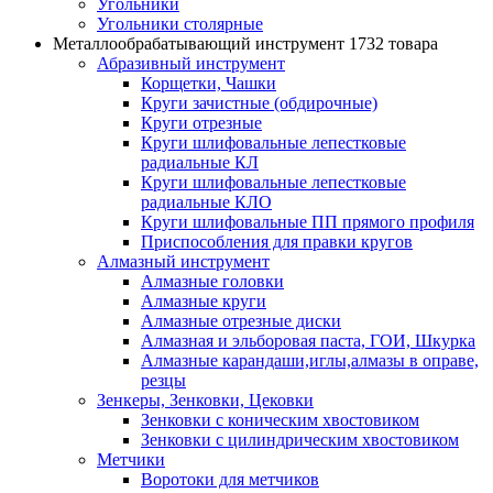
Угольники
Угольники столярные
Металлообрабатывающий инструмент
1732 товара
Абразивный инструмент
Корщетки, Чашки
Круги зачистные (обдирочные)
Круги отрезные
Круги шлифовальные лепестковые
радиальные КЛ
Круги шлифовальные лепестковые
радиальные КЛО
Круги шлифовальные ПП прямого профиля
Приспособления для правки кругов
Алмазный инструмент
Алмазные головки
Алмазные круги
Алмазные отрезные диски
Алмазная и эльборовая паста, ГОИ, Шкурка
Алмазные карандаши,иглы,алмазы в оправе,
резцы
Зенкеры, Зенковки, Цековки
Зенковки с коническим хвостовиком
Зенковки с цилиндрическим хвостовиком
Метчики
Воротоки для метчиков