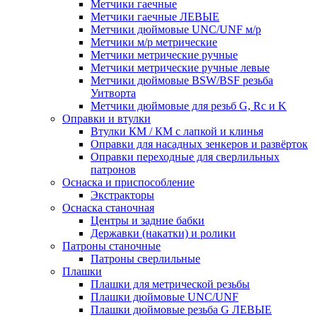
Метчики гаечные
Метчики гаечные ЛЕВЫЕ
Метчики дюймовые UNC/UNF м/р
Метчики м/р метрические
Метчики метрические ручные
Метчики метрические ручные левые
Метчики дюймовые BSW/BSF резьба
Уитворта
Метчики дюймовые для резьб G, Rc и K
Оправки и втулки
Втулки КМ / КМ с лапкой и клинья
Оправки для насадных зенкеров и развёрток
Оправки переходные для сверлильных
патронов
Оснаска и приспособление
Экстракторы
Оснаска станочная
Центры и задние бабки
Державки (накатки) и ролики
Патроны станочные
Патроны сверлильные
Плашки
Плашки для метрической резьбы
Плашки дюймовые UNC/UNF
Плашки дюймовые резьба G ЛЕВЫЕ