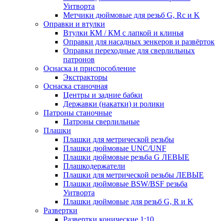
Уитворта
Метчики дюймовые для резьб G, Rc и K
Оправки и втулки
Втулки КМ / КМ с лапкой и клинья
Оправки для насадных зенкеров и развёрток
Оправки переходные для сверлильных
патронов
Оснаска и приспособление
Экстракторы
Оснаска станочная
Центры и задние бабки
Державки (накатки) и ролики
Патроны станочные
Патроны сверлильные
Плашки
Плашки для метрической резьбы
Плашки дюймовые UNC/UNF
Плашки дюймовые резьба G ЛЕВЫЕ
Плашкодержатели
Плашки для метрической резьбы ЛЕВЫЕ
Плашки дюймовые BSW/BSF резьба
Уитворта
Плашки дюймовые для резьб G, R и K
Развертки
Развертки конические 1:10