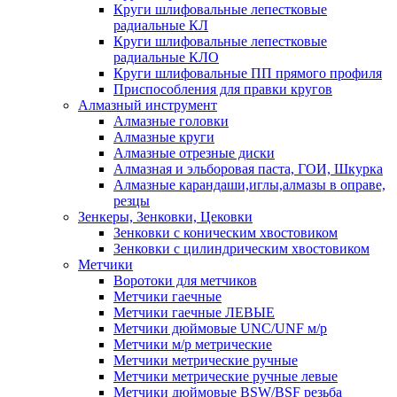
Круги шлифовальные лепестковые
радиальные КЛ
Круги шлифовальные лепестковые
радиальные КЛО
Круги шлифовальные ПП прямого профиля
Приспособления для правки кругов
Алмазный инструмент
Алмазные головки
Алмазные круги
Алмазные отрезные диски
Алмазная и эльборовая паста, ГОИ, Шкурка
Алмазные карандаши,иглы,алмазы в оправе,
резцы
Зенкеры, Зенковки, Цековки
Зенковки с коническим хвостовиком
Зенковки с цилиндрическим хвостовиком
Метчики
Воротоки для метчиков
Метчики гаечные
Метчики гаечные ЛЕВЫЕ
Метчики дюймовые UNC/UNF м/р
Метчики м/р метрические
Метчики метрические ручные
Метчики метрические ручные левые
Метчики дюймовые BSW/BSF резьба