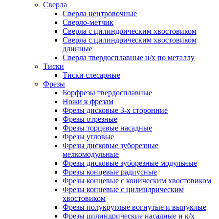
Сверла
Сверла центровочные
Сверло-метчик
Сверла с цилиндрическим хвостовиком
Сверла с цилиндрическим хвостовиком
длинные
Сверла твердосплавные ц/х по металлу
Тиски
Тиски слесарные
Фрезы
Борфрезы твердосплавные
Ножи к фрезам
Фрезы дисковые 3-х сторонние
Фрезы отрезные
Фрезы торцевые насадные
Фрезы угловые
Фрезы дисковые зуборезные
мелкомодульные
Фрезы дисковые зуборезные модульные
Фрезы концевые радиусные
Фрезы концевые с коническим хвостовиком
Фрезы концевые с цилиндрическим
хвостовиком
Фрезы полукруглые вогнутые и выпуклые
Фрезы цилиндрические насадные и к/х