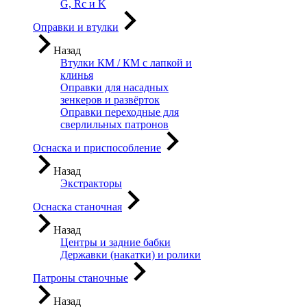
G, Rc и K
Оправки и втулки
Назад
Втулки КМ / КМ с лапкой и
клинья
Оправки для насадных
зенкеров и развёрток
Оправки переходные для
сверлильных патронов
Оснаска и приспособление
Назад
Экстракторы
Оснаска станочная
Назад
Центры и задние бабки
Державки (накатки) и ролики
Патроны станочные
Назад