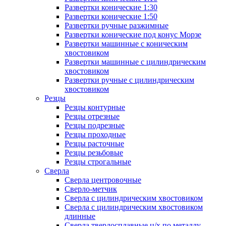
Развертки конические 1:30
Развертки конические 1:50
Развертки ручные разжимные
Развертки конические под конус Морзе
Развертки машинные с коническим
хвостовиком
Развертки машинные с цилиндрическим
хвостовиком
Развертки ручные с цилиндрическим
хвостовиком
Резцы
Резцы контурные
Резцы отрезные
Резцы подрезные
Резцы проходные
Резцы расточные
Резцы резьбовые
Резцы строгальные
Сверла
Сверла центровочные
Сверло-метчик
Сверла с цилиндрическим хвостовиком
Сверла с цилиндрическим хвостовиком
длинные
Сверла твердосплавные ц/х по металлу