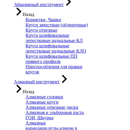
Абразивный инструмент
Назад
Корщетки, Чашки
Круги зачистные (обдирочные)
Круги отрезные
Круги шлифовальные
лепестковые радиальные КЛ
Круги шлифовальные
лепестковые радиальные КЛО
Круги шлифовальные ПП
прямого профиля
Приспособления для правки
кругов
Алмазный инструмент
Назад
Алмазные головки
Алмазные круги
Алмазные отрезные диски
Алмазная и эльборовая паста,
ГОИ, Шкурка
Алмазные
карандаши,иглы,алмазы в