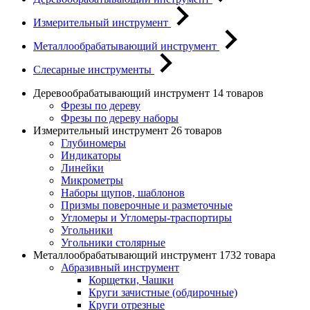
Измерительный инструмент
Металлообрабатывающий инструмент
Слесарные инструменты
Деревообрабатывающий инструмент
14 товаров
Фрезы по дереву
Фрезы по дереву наборы
Измерительный инструмент
26 товаров
Глубиномеры
Индикаторы
Линейки
Микрометры
Наборы щупов, шаблонов
Призмы поверочные и разметочные
Угломеры и Угломеры-траспортиры
Угольники
Угольники столярные
Металлообрабатывающий инструмент
1732 товара
Абразивный инструмент
Корщетки, Чашки
Круги зачистные (обдирочные)
Круги отрезные