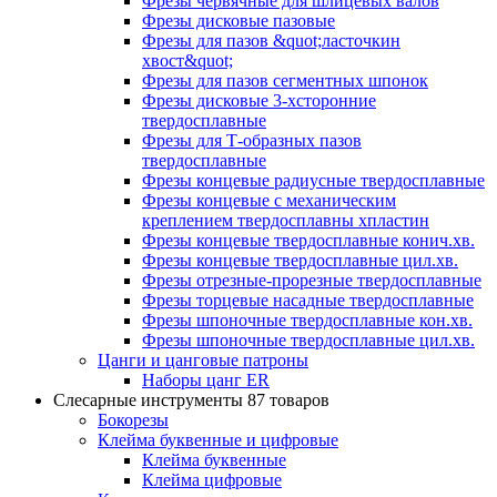
Фрезы червячные для шлицевых валов
Фрезы дисковые пазовые
Фрезы для пазов &quot;ласточкин
хвост&quot;
Фрезы для пазов сегментных шпонок
Фрезы дисковые 3-хсторонние
твердосплавные
Фрезы для Т-образных пазов
твердосплавные
Фрезы концевые радиусные твердосплавные
Фрезы концевые с механическим
креплением твердосплавны хпластин
Фрезы концевые твердосплавные конич.хв.
Фрезы концевые твердосплавные цил.хв.
Фрезы отрезные-прорезные твердосплавные
Фрезы торцевые насадные твердосплавные
Фрезы шпоночные твердосплавные кон.хв.
Фрезы шпоночные твердосплавные цил.хв.
Цанги и цанговые патроны
Наборы цанг ER
Слесарные инструменты
87 товаров
Бокорезы
Клейма буквенные и цифровые
Клейма буквенные
Клейма цифровые