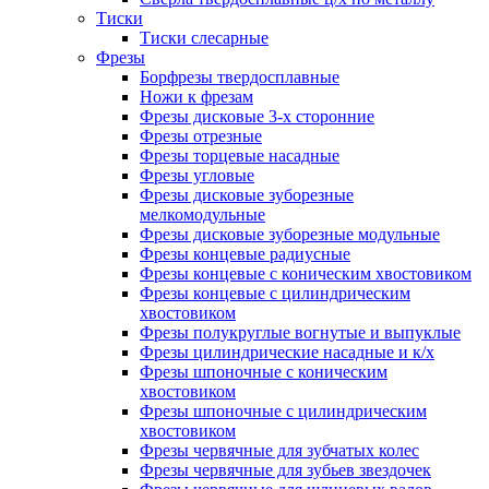
Тиски
Тиски слесарные
Фрезы
Борфрезы твердосплавные
Ножи к фрезам
Фрезы дисковые 3-х сторонние
Фрезы отрезные
Фрезы торцевые насадные
Фрезы угловые
Фрезы дисковые зуборезные
мелкомодульные
Фрезы дисковые зуборезные модульные
Фрезы концевые радиусные
Фрезы концевые с коническим хвостовиком
Фрезы концевые с цилиндрическим
хвостовиком
Фрезы полукруглые вогнутые и выпуклые
Фрезы цилиндрические насадные и к/х
Фрезы шпоночные с коническим
хвостовиком
Фрезы шпоночные с цилиндрическим
хвостовиком
Фрезы червячные для зубчатых колес
Фрезы червячные для зубьев звездочек