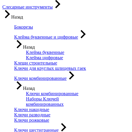
Слесарные инструменты
Назад
Бокорезы
Клейма буквенные и цифровые
Назад
Клейма буквенные
Клейма цифровые
Клещи строительные
Ключи для круглых шлицевых гаек
Ключи комбинированные
Назад
Ключи комбинированные
Наборы Ключей
комбинированных
Ключи накидные
Ключи разводные
Ключи рожковые
Ключи шестигранные