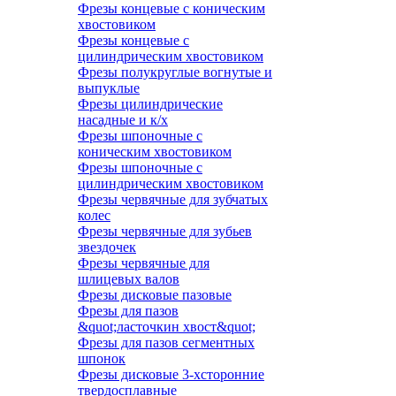
Фрезы концевые с коническим
хвостовиком
Фрезы концевые с
цилиндрическим хвостовиком
Фрезы полукруглые вогнутые и
выпуклые
Фрезы цилиндрические
насадные и к/х
Фрезы шпоночные с
коническим хвостовиком
Фрезы шпоночные с
цилиндрическим хвостовиком
Фрезы червячные для зубчатых
колес
Фрезы червячные для зубьев
звездочек
Фрезы червячные для
шлицевых валов
Фрезы дисковые пазовые
Фрезы для пазов
&quot;ласточкин хвост&quot;
Фрезы для пазов сегментных
шпонок
Фрезы дисковые 3-хсторонние
твердосплавные