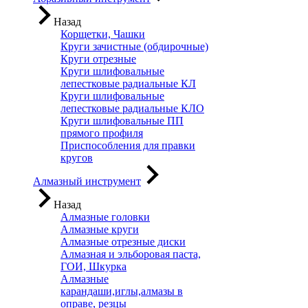
Назад
Корщетки, Чашки
Круги зачистные (обдирочные)
Круги отрезные
Круги шлифовальные
лепестковые радиальные КЛ
Круги шлифовальные
лепестковые радиальные КЛО
Круги шлифовальные ПП
прямого профиля
Приспособления для правки
кругов
Алмазный инструмент
Назад
Алмазные головки
Алмазные круги
Алмазные отрезные диски
Алмазная и эльборовая паста,
ГОИ, Шкурка
Алмазные
карандаши,иглы,алмазы в
оправе, резцы