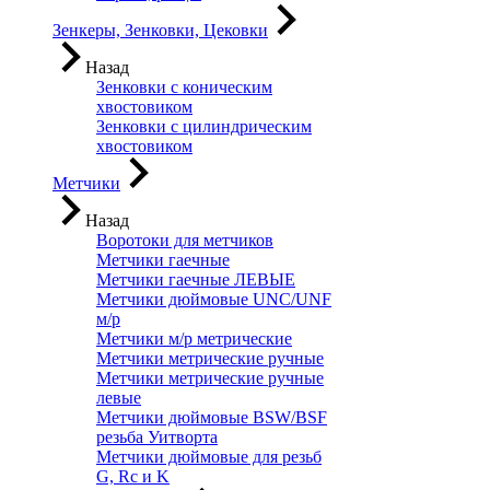
Зенкеры, Зенковки, Цековки
Назад
Зенковки с коническим
хвостовиком
Зенковки с цилиндрическим
хвостовиком
Метчики
Назад
Воротоки для метчиков
Метчики гаечные
Метчики гаечные ЛЕВЫЕ
Метчики дюймовые UNC/UNF
м/р
Метчики м/р метрические
Метчики метрические ручные
Метчики метрические ручные
левые
Метчики дюймовые BSW/BSF
резьба Уитворта
Метчики дюймовые для резьб
G, Rc и K