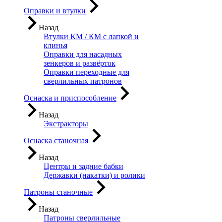
Оправки и втулки
Назад
Втулки КМ / КМ с лапкой и
клинья
Оправки для насадных
зенкеров и развёрток
Оправки переходные для
сверлильных патронов
Оснаска и приспособление
Назад
Экстракторы
Оснаска станочная
Назад
Центры и задние бабки
Державки (накатки) и ролики
Патроны станочные
Назад
Патроны сверлильные