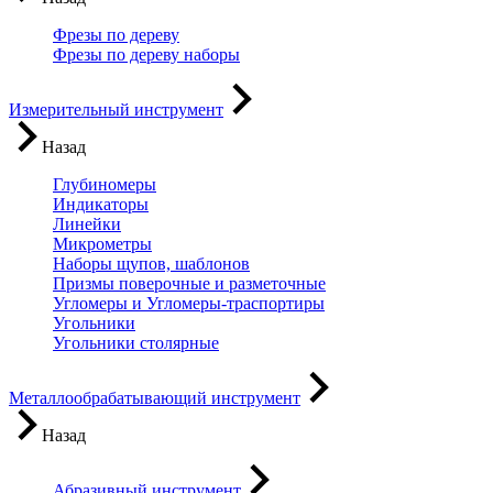
Фрезы по дереву
Фрезы по дереву наборы
Измерительный инструмент
Назад
Глубиномеры
Индикаторы
Линейки
Микрометры
Наборы щупов, шаблонов
Призмы поверочные и разметочные
Угломеры и Угломеры-траспортиры
Угольники
Угольники столярные
Металлообрабатывающий инструмент
Назад
Абразивный инструмент