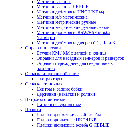
Метчики гаечные
Метчики гаечные ЛЕВЫЕ
Метчики дюймовые UNC/UNF м/р
Метчики м/р метрические
Метчики метрические ручные
Метчики метрические ручные левые
Метчики дюймовые BSW/BSF резьба
Уитворта
Метчики дюймовые для резьб G, Rc и K
Оправки и втулки
Втулки КМ / КМ с лапкой и клинья
Оправки для насадных зенкеров и развёрток
Оправки переходные для сверлильных
патронов
Оснаска и приспособление
Экстракторы
Оснаска станочная
Центры и задние бабки
Державки (накатки) и ролики
Патроны станочные
Патроны сверлильные
Плашки
Плашки для метрической резьбы
Плашки дюймовые UNC/UNF
Плашки дюймовые резьба G ЛЕВЫЕ