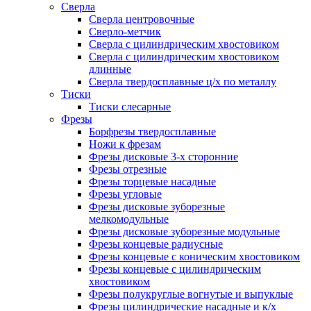
Сверла
Сверла центровочные
Сверло-метчик
Сверла с цилиндрическим хвостовиком
Сверла с цилиндрическим хвостовиком
длинные
Сверла твердосплавные ц/х по металлу
Тиски
Тиски слесарные
Фрезы
Борфрезы твердосплавные
Ножи к фрезам
Фрезы дисковые 3-х сторонние
Фрезы отрезные
Фрезы торцевые насадные
Фрезы угловые
Фрезы дисковые зуборезные
мелкомодульные
Фрезы дисковые зуборезные модульные
Фрезы концевые радиусные
Фрезы концевые с коническим хвостовиком
Фрезы концевые с цилиндрическим
хвостовиком
Фрезы полукруглые вогнутые и выпуклые
Фрезы цилиндрические насадные и к/х