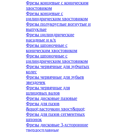
Фрезы концевые с коническим
хвостовиком
Фрезы концевые с
цилиндрическим хвостовиком
Фрезы полукруглые вогнутые и
выпуклые
Фрезы цилиндрические
насадные и к/х
Фрезы шпоночные с
коническим хвостовиком
Фрезы шпоночные с
цилиндрическим хвостовиком
Фрезы червячные для зубчатых
колес
Фрезы червячные для зубьев
звездочек
Фрезы червячные для
шлицевых валов
Фрезы дисковые пазовые
Фрезы для пазов
&quot;ласточкин хвост&quot;
Фрезы для пазов сегментных
шпонок
Фрезы дисковые 3-хсторонние
твердосплавные