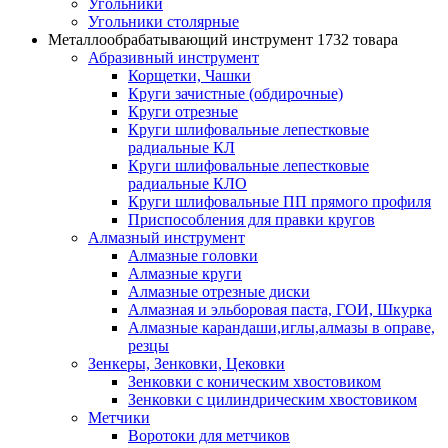
Угольники
Угольники столярные
Металлообрабатывающий инструмент
1732 товара
Абразивный инструмент
Корщетки, Чашки
Круги зачистные (обдирочные)
Круги отрезные
Круги шлифовальные лепестковые
радиальные КЛ
Круги шлифовальные лепестковые
радиальные КЛО
Круги шлифовальные ПП прямого профиля
Приспособления для правки кругов
Алмазный инструмент
Алмазные головки
Алмазные круги
Алмазные отрезные диски
Алмазная и эльборовая паста, ГОИ, Шкурка
Алмазные карандаши,иглы,алмазы в оправе,
резцы
Зенкеры, Зенковки, Цековки
Зенковки с коническим хвостовиком
Зенковки с цилиндрическим хвостовиком
Метчики
Воротоки для метчиков