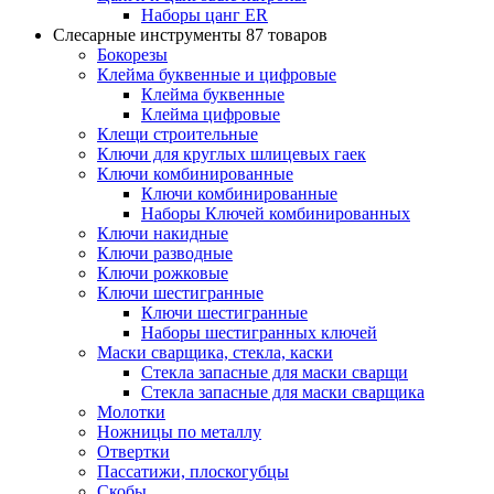
Наборы цанг ER
Слесарные инструменты
87 товаров
Бокорезы
Клейма буквенные и цифровые
Клейма буквенные
Клейма цифровые
Клещи строительные
Ключи для круглых шлицевых гаек
Ключи комбинированные
Ключи комбинированные
Наборы Ключей комбинированных
Ключи накидные
Ключи разводные
Ключи рожковые
Ключи шестигранные
Ключи шестигранные
Наборы шестигранных ключей
Маски сварщика, стекла, каски
Стекла запасные для маски сварщи
Стекла запасные для маски сварщика
Молотки
Ножницы по металлу
Отвертки
Пассатижи, плоскогубцы
Скобы