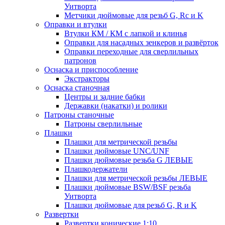
Уитворта
Метчики дюймовые для резьб G, Rc и K
Оправки и втулки
Втулки КМ / КМ с лапкой и клинья
Оправки для насадных зенкеров и развёрток
Оправки переходные для сверлильных
патронов
Оснаска и приспособление
Экстракторы
Оснаска станочная
Центры и задние бабки
Державки (накатки) и ролики
Патроны станочные
Патроны сверлильные
Плашки
Плашки для метрической резьбы
Плашки дюймовые UNC/UNF
Плашки дюймовые резьба G ЛЕВЫЕ
Плашкодержатели
Плашки для метрической резьбы ЛЕВЫЕ
Плашки дюймовые BSW/BSF резьба
Уитворта
Плашки дюймовые для резьб G, R и K
Развертки
Развертки конические 1:10