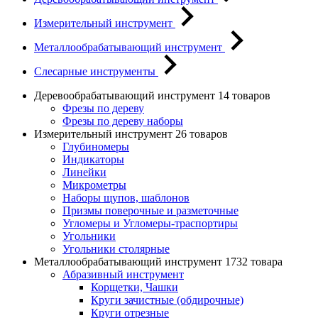
Измерительный инструмент
Металлообрабатывающий инструмент
Слесарные инструменты
Деревообрабатывающий инструмент
14 товаров
Фрезы по дереву
Фрезы по дереву наборы
Измерительный инструмент
26 товаров
Глубиномеры
Индикаторы
Линейки
Микрометры
Наборы щупов, шаблонов
Призмы поверочные и разметочные
Угломеры и Угломеры-траспортиры
Угольники
Угольники столярные
Металлообрабатывающий инструмент
1732 товара
Абразивный инструмент
Корщетки, Чашки
Круги зачистные (обдирочные)
Круги отрезные