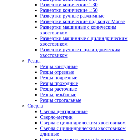
Развертки конические 1:30
Развертки конические 1:50
Развертки ручные разжимные
Развертки конические под конус Морзе
Развертки машинные с коническим
хвостовиком
Развертки машинные с цилиндрическим
хвостовиком
Развертки ручные с цилиндрическим
хвостовиком
Резцы
Резцы контурные
Резцы отрезные
Резцы подрезные
Резцы проходные
Резцы расточные
Резцы резьбовые
Резцы строгальные
Сверла
Сверла центровочные
Сверло-метчик
Сверла с цилиндрическим хвостовиком
Сверла с цилиндрическим хвостовиком
длинные
Сверла твердосплавные ц/х по металлу