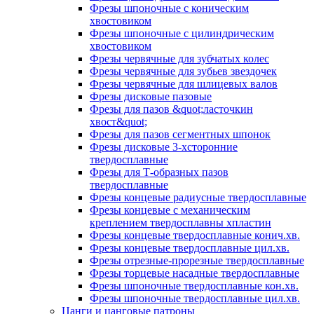
Фрезы шпоночные с коническим
хвостовиком
Фрезы шпоночные с цилиндрическим
хвостовиком
Фрезы червячные для зубчатых колес
Фрезы червячные для зубьев звездочек
Фрезы червячные для шлицевых валов
Фрезы дисковые пазовые
Фрезы для пазов &quot;ласточкин
хвост&quot;
Фрезы для пазов сегментных шпонок
Фрезы дисковые 3-хсторонние
твердосплавные
Фрезы для Т-образных пазов
твердосплавные
Фрезы концевые радиусные твердосплавные
Фрезы концевые с механическим
креплением твердосплавны хпластин
Фрезы концевые твердосплавные конич.хв.
Фрезы концевые твердосплавные цил.хв.
Фрезы отрезные-прорезные твердосплавные
Фрезы торцевые насадные твердосплавные
Фрезы шпоночные твердосплавные кон.хв.
Фрезы шпоночные твердосплавные цил.хв.
Цанги и цанговые патроны