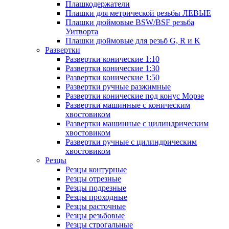
Плашкодержатели
Плашки для метрической резьбы ЛЕВЫЕ
Плашки дюймовые BSW/BSF резьба
Уитворта
Плашки дюймовые для резьб G, R и K
Развертки
Развертки конические 1:10
Развертки конические 1:30
Развертки конические 1:50
Развертки ручные разжимные
Развертки конические под конус Морзе
Развертки машинные с коническим
хвостовиком
Развертки машинные с цилиндрическим
хвостовиком
Развертки ручные с цилиндрическим
хвостовиком
Резцы
Резцы контурные
Резцы отрезные
Резцы подрезные
Резцы проходные
Резцы расточные
Резцы резьбовые
Резцы строгальные