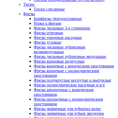
Тиски
Тиски слесарные
Фрезы
Борфрезы твердосплавные
Ножи к фрезам
Фрезы дисковые 3-х сторонние
Фрезы отрезные
Фрезы торцевые насадные
Фрезы угловые
Фрезы дисковые зуборезные
мелкомодульные
Фрезы дисковые зуборезные модульные
Фрезы концевые радиусные
Фрезы концевые с коническим хвостовиком
Фрезы концевые с цилиндрическим
хвостовиком
Фрезы полукруглые вогнутые и выпуклые
Фрезы цилиндрические насадные и к/х
Фрезы шпоночные с коническим
хвостовиком
Фрезы шпоночные с цилиндрическим
хвостовиком
Фрезы червячные для зубчатых колес
Фрезы червячные для зубьев звездочек