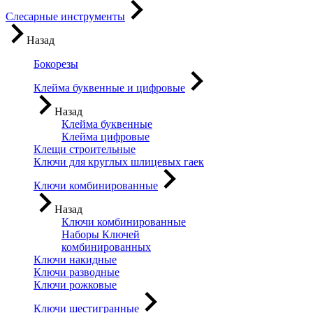
Слесарные инструменты
Назад
Бокорезы
Клейма буквенные и цифровые
Назад
Клейма буквенные
Клейма цифровые
Клещи строительные
Ключи для круглых шлицевых гаек
Ключи комбинированные
Назад
Ключи комбинированные
Наборы Ключей
комбинированных
Ключи накидные
Ключи разводные
Ключи рожковые
Ключи шестигранные