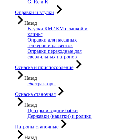
G, Rc и K
Оправки и втулки
Назад
Втулки КМ / КМ с лапкой и
клинья
Оправки для насадных
зенкеров и развёрток
Оправки переходные для
сверлильных патронов
Оснаска и приспособление
Назад
Экстракторы
Оснаска станочная
Назад
Центры и задние бабки
Державки (накатки) и ролики
Патроны станочные
Назад