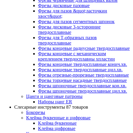
Фрезы червячные для шлицевых валов
Фрезы дисковые пазовые
Фрезы для пазов &quot;ласточкин
хвост&quot;
Фрезы для пазов сегментных шпонок
Фрезы дисковые 3-хсторонние
твердосплавные
Фрезы для Т-образных пазов
твердосплавные
Фрезы концевые радиусные твердосплавные
Фрезы концевые с механическим
креплением твердосплавны хпластин
Фрезы концевые твердосплавные конич.хв.
Фрезы концевые твердосплавные цил.хв.
Фрезы отрезные-прорезные твердосплавные
Фрезы торцевые насадные твердосплавные
Фрезы шпоночные твердосплавные кон.хв.
Фрезы шпоночные твердосплавные цил.хв.
Цанги и цанговые патроны
Наборы цанг ER
Слесарные инструменты
87 товаров
Бокорезы
Клейма буквенные и цифровые
Клейма буквенные
Клейма цифровые