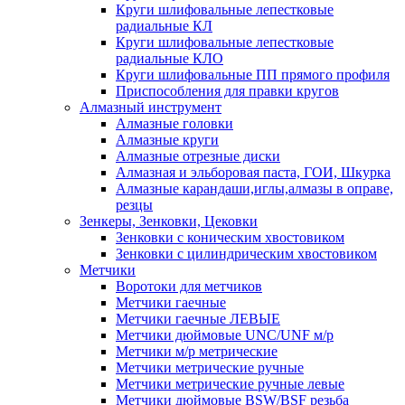
Круги шлифовальные лепестковые
радиальные КЛ
Круги шлифовальные лепестковые
радиальные КЛО
Круги шлифовальные ПП прямого профиля
Приспособления для правки кругов
Алмазный инструмент
Алмазные головки
Алмазные круги
Алмазные отрезные диски
Алмазная и эльборовая паста, ГОИ, Шкурка
Алмазные карандаши,иглы,алмазы в оправе,
резцы
Зенкеры, Зенковки, Цековки
Зенковки с коническим хвостовиком
Зенковки с цилиндрическим хвостовиком
Метчики
Воротоки для метчиков
Метчики гаечные
Метчики гаечные ЛЕВЫЕ
Метчики дюймовые UNC/UNF м/р
Метчики м/р метрические
Метчики метрические ручные
Метчики метрические ручные левые
Метчики дюймовые BSW/BSF резьба