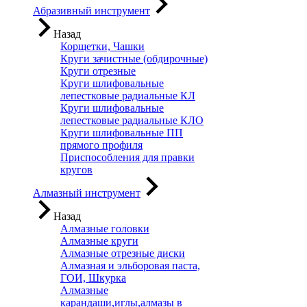
Абразивный инструмент
Назад
Корщетки, Чашки
Круги зачистные (обдирочные)
Круги отрезные
Круги шлифовальные
лепестковые радиальные КЛ
Круги шлифовальные
лепестковые радиальные КЛО
Круги шлифовальные ПП
прямого профиля
Приспособления для правки
кругов
Алмазный инструмент
Назад
Алмазные головки
Алмазные круги
Алмазные отрезные диски
Алмазная и эльборовая паста,
ГОИ, Шкурка
Алмазные
карандаши,иглы,алмазы в