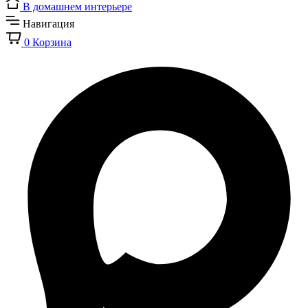
В домашнем интерьере
Навигация
0
Корзина