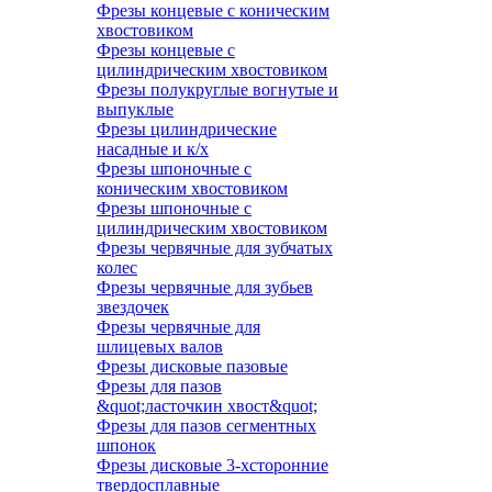
Фрезы концевые с коническим
хвостовиком
Фрезы концевые с
цилиндрическим хвостовиком
Фрезы полукруглые вогнутые и
выпуклые
Фрезы цилиндрические
насадные и к/х
Фрезы шпоночные с
коническим хвостовиком
Фрезы шпоночные с
цилиндрическим хвостовиком
Фрезы червячные для зубчатых
колес
Фрезы червячные для зубьев
звездочек
Фрезы червячные для
шлицевых валов
Фрезы дисковые пазовые
Фрезы для пазов
&quot;ласточкин хвост&quot;
Фрезы для пазов сегментных
шпонок
Фрезы дисковые 3-хсторонние
твердосплавные