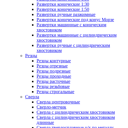
Развертки конические 1:30
Развертки конические 1:50
Развертки ручные разжимные
Развертки конические под конус Морзе
Развертки машинные с коническим
хвостовиком
Развертки машинные с цилиндрическим
хвостовиком
Развертки ручные с цилиндрическим
хвостовиком
Резцы
Резцы контурные
Резцы отрезные
Резцы подрезные
Резцы проходные
Резцы расточные
Резцы резьбовые
Резцы строгальные
Сверла
Сверла центровочные
Сверло-метчик
Сверла с цилиндрическим хвостовиком
Сверла с цилиндрическим хвостовиком
длинные
Сверла твердосплавные ц/х по металлу