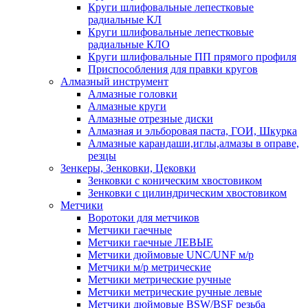
Круги шлифовальные лепестковые
радиальные КЛ
Круги шлифовальные лепестковые
радиальные КЛО
Круги шлифовальные ПП прямого профиля
Приспособления для правки кругов
Алмазный инструмент
Алмазные головки
Алмазные круги
Алмазные отрезные диски
Алмазная и эльборовая паста, ГОИ, Шкурка
Алмазные карандаши,иглы,алмазы в оправе,
резцы
Зенкеры, Зенковки, Цековки
Зенковки с коническим хвостовиком
Зенковки с цилиндрическим хвостовиком
Метчики
Воротоки для метчиков
Метчики гаечные
Метчики гаечные ЛЕВЫЕ
Метчики дюймовые UNC/UNF м/р
Метчики м/р метрические
Метчики метрические ручные
Метчики метрические ручные левые
Метчики дюймовые BSW/BSF резьба