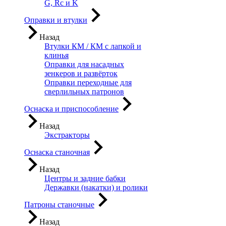
G, Rc и K
Оправки и втулки
Назад
Втулки КМ / КМ с лапкой и
клинья
Оправки для насадных
зенкеров и развёрток
Оправки переходные для
сверлильных патронов
Оснаска и приспособление
Назад
Экстракторы
Оснаска станочная
Назад
Центры и задние бабки
Державки (накатки) и ролики
Патроны станочные
Назад