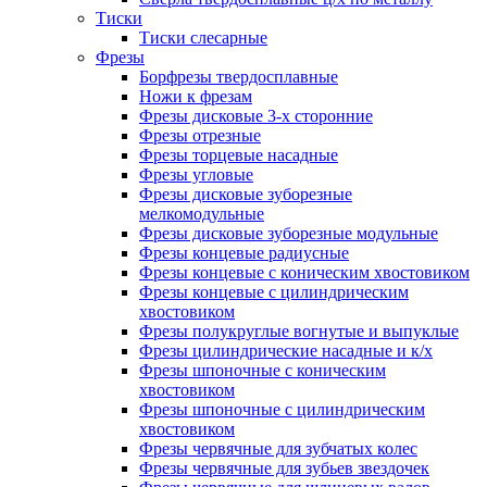
Тиски
Тиски слесарные
Фрезы
Борфрезы твердосплавные
Ножи к фрезам
Фрезы дисковые 3-х сторонние
Фрезы отрезные
Фрезы торцевые насадные
Фрезы угловые
Фрезы дисковые зуборезные
мелкомодульные
Фрезы дисковые зуборезные модульные
Фрезы концевые радиусные
Фрезы концевые с коническим хвостовиком
Фрезы концевые с цилиндрическим
хвостовиком
Фрезы полукруглые вогнутые и выпуклые
Фрезы цилиндрические насадные и к/х
Фрезы шпоночные с коническим
хвостовиком
Фрезы шпоночные с цилиндрическим
хвостовиком
Фрезы червячные для зубчатых колес
Фрезы червячные для зубьев звездочек