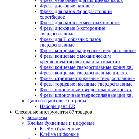
Фрезы червячные для шлицевых валов
Фрезы дисковые пазовые
Фрезы для пазов &quot;ласточкин
хвост&quot;
Фрезы для пазов сегментных шпонок
Фрезы дисковые 3-хсторонние
твердосплавные
Фрезы для Т-образных пазов
твердосплавные
Фрезы концевые радиусные твердосплавные
Фрезы концевые с механическим
креплением твердосплавны хпластин
Фрезы концевые твердосплавные конич.хв.
Фрезы концевые твердосплавные цил.хв.
Фрезы отрезные-прорезные твердосплавные
Фрезы торцевые насадные твердосплавные
Фрезы шпоночные твердосплавные кон.хв.
Фрезы шпоночные твердосплавные цил.хв.
Цанги и цанговые патроны
Наборы цанг ER
Слесарные инструменты
87 товаров
Бокорезы
Клейма буквенные и цифровые
Клейма буквенные
Клейма цифровые