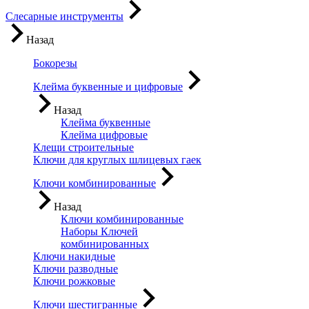
Слесарные инструменты
Назад
Бокорезы
Клейма буквенные и цифровые
Назад
Клейма буквенные
Клейма цифровые
Клещи строительные
Ключи для круглых шлицевых гаек
Ключи комбинированные
Назад
Ключи комбинированные
Наборы Ключей
комбинированных
Ключи накидные
Ключи разводные
Ключи рожковые
Ключи шестигранные