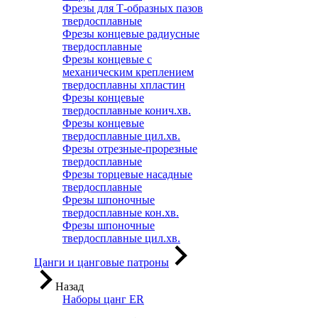
Фрезы для Т-образных пазов
твердосплавные
Фрезы концевые радиусные
твердосплавные
Фрезы концевые с
механическим креплением
твердосплавны хпластин
Фрезы концевые
твердосплавные конич.хв.
Фрезы концевые
твердосплавные цил.хв.
Фрезы отрезные-прорезные
твердосплавные
Фрезы торцевые насадные
твердосплавные
Фрезы шпоночные
твердосплавные кон.хв.
Фрезы шпоночные
твердосплавные цил.хв.
Цанги и цанговые патроны
Назад
Наборы цанг ER