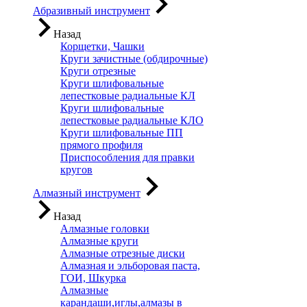
Абразивный инструмент
Назад
Корщетки, Чашки
Круги зачистные (обдирочные)
Круги отрезные
Круги шлифовальные
лепестковые радиальные КЛ
Круги шлифовальные
лепестковые радиальные КЛО
Круги шлифовальные ПП
прямого профиля
Приспособления для правки
кругов
Алмазный инструмент
Назад
Алмазные головки
Алмазные круги
Алмазные отрезные диски
Алмазная и эльборовая паста,
ГОИ, Шкурка
Алмазные
карандаши,иглы,алмазы в