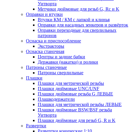
Уитворта
Метчики дюймовые для резьб G, Rc и K
Оправки и втулки
Втулки КМ / КМ с лапкой и клинья
Оправки для насадных зенкеров и развёрток
Оправки переходные для сверлильных
патронов
Оснаска и приспособление
Экстракторы
Оснаска станочная
Центры и задние бабки
Державки (накатки) и ролики
Патроны станочные
Патроны сверлильные
Плашки
Плашки для метрической резьбы
Плашки дюймовые UNC/UNF
Плашки дюймовые резьба G ЛЕВЫЕ
Плашкодержатели
Плашки для метрической резьбы ЛЕВЫЕ
Плашки дюймовые BSW/BSF резьба
Уитворта
Плашки дюймовые для резьб G, R и K
Развертки
Развертки конические 1:10