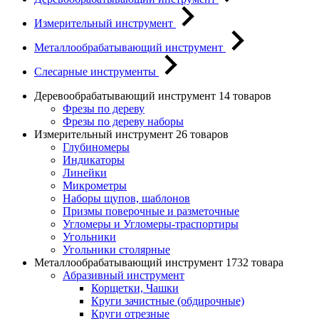
Измерительный инструмент
Металлообрабатывающий инструмент
Слесарные инструменты
Деревообрабатывающий инструмент
14 товаров
Фрезы по дереву
Фрезы по дереву наборы
Измерительный инструмент
26 товаров
Глубиномеры
Индикаторы
Линейки
Микрометры
Наборы щупов, шаблонов
Призмы поверочные и разметочные
Угломеры и Угломеры-траспортиры
Угольники
Угольники столярные
Металлообрабатывающий инструмент
1732 товара
Абразивный инструмент
Корщетки, Чашки
Круги зачистные (обдирочные)
Круги отрезные