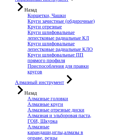
Назад
Корщетки, Чашки
Круги зачистные (обдирочные)
Круги отрезные
Круги шлифовальные
лепестковые радиальные КЛ
Круги шлифовальные
лепестковые радиальные КЛО
Круги шлифовальные ПП
прямого профиля
Приспособления для правки
кругов
Алмазный инструмент
Назад
Алмазные головки
Алмазные круги
Алмазные отрезные диски
Алмазная и эльборовая паста,
ГОИ, Шкурка
Алмазные
карандаши,иглы,алмазы в
оправе, резцы