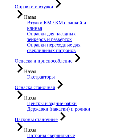
Оправки и втулки
Назад
Втулки КМ / КМ с лапкой и
клинья
Оправки для насадных
зенкеров и развёрток
Оправки переходные для
сверлильных патронов
Оснаска и приспособление
Назад
Экстракторы
Оснаска станочная
Назад
Центры и задние бабки
Державки (накатки) и ролики
Патроны станочные
Назад
Патроны сверлильные