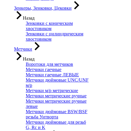
Зенкеры, Зенковки, Цековки
Назад
Зенковки с коническим
хвостовиком
Зенковки с цилиндрическим
хвостовиком
Метчики
Назад
Воротоки для метчиков
Метчики гаечные
Метчики гаечные ЛЕВЫЕ
Метчики дюймовые UNC/UNF
м/р
Метчики м/р метрические
Метчики метрические ручные
Метчики метрические ручные
левые
Метчики дюймовые BSW/BSF
резьба Уитворта
Метчики дюймовые для резьб
G, Rc и K