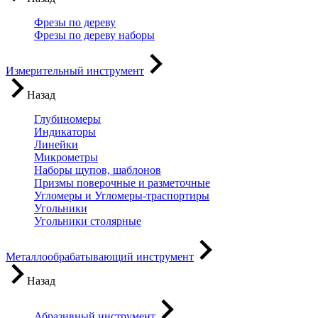
Фрезы по дереву
Фрезы по дереву наборы
Измерительный инструмент
Назад
Глубиномеры
Индикаторы
Линейки
Микрометры
Наборы щупов, шаблонов
Призмы поверочные и разметочные
Угломеры и Угломеры-траспортиры
Угольники
Угольники столярные
Металлообрабатывающий инструмент
Назад
Абразивный инструмент