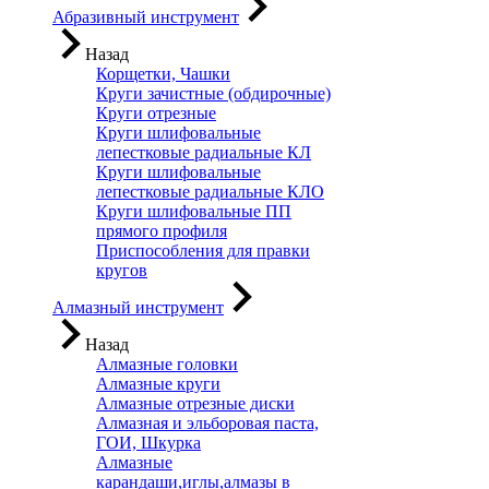
Абразивный инструмент
Назад
Корщетки, Чашки
Круги зачистные (обдирочные)
Круги отрезные
Круги шлифовальные
лепестковые радиальные КЛ
Круги шлифовальные
лепестковые радиальные КЛО
Круги шлифовальные ПП
прямого профиля
Приспособления для правки
кругов
Алмазный инструмент
Назад
Алмазные головки
Алмазные круги
Алмазные отрезные диски
Алмазная и эльборовая паста,
ГОИ, Шкурка
Алмазные
карандаши,иглы,алмазы в