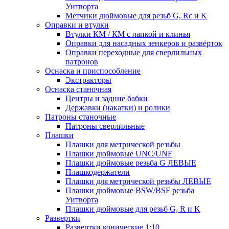
Уитворта
Метчики дюймовые для резьб G, Rc и K
Оправки и втулки
Втулки КМ / КМ с лапкой и клинья
Оправки для насадных зенкеров и развёрток
Оправки переходные для сверлильных
патронов
Оснаска и приспособление
Экстракторы
Оснаска станочная
Центры и задние бабки
Державки (накатки) и ролики
Патроны станочные
Патроны сверлильные
Плашки
Плашки для метрической резьбы
Плашки дюймовые UNC/UNF
Плашки дюймовые резьба G ЛЕВЫЕ
Плашкодержатели
Плашки для метрической резьбы ЛЕВЫЕ
Плашки дюймовые BSW/BSF резьба
Уитворта
Плашки дюймовые для резьб G, R и K
Развертки
Развертки конические 1:10