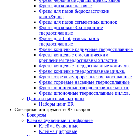
Фрезы червячные для шлицевых валов
Фрезы дисковые пазовые
Фрезы для пазов &quot;ласточкин
хвост&quot;
Фрезы для пазов сегментных шпонок
Фрезы дисковые 3-хсторонние
твердосплавные
Фрезы для Т-образных пазов
твердосплавные
Фрезы концевые радиусные твердосплавные
Фрезы концевые с механическим
креплением твердосплавны хпластин
Фрезы концевые твердосплавные конич.хв.
Фрезы концевые твердосплавные цил.хв.
Фрезы отрезные-прорезные твердосплавные
Фрезы торцевые насадные твердосплавные
Фрезы шпоночные твердосплавные кон.хв.
Фрезы шпоночные твердосплавные цил.хв.
Цанги и цанговые патроны
Наборы цанг ER
Слесарные инструменты
87 товаров
Бокорезы
Клейма буквенные и цифровые
Клейма буквенные
Клейма цифровые