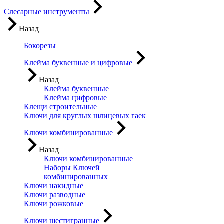
Слесарные инструменты
Назад
Бокорезы
Клейма буквенные и цифровые
Назад
Клейма буквенные
Клейма цифровые
Клещи строительные
Ключи для круглых шлицевых гаек
Ключи комбинированные
Назад
Ключи комбинированные
Наборы Ключей
комбинированных
Ключи накидные
Ключи разводные
Ключи рожковые
Ключи шестигранные