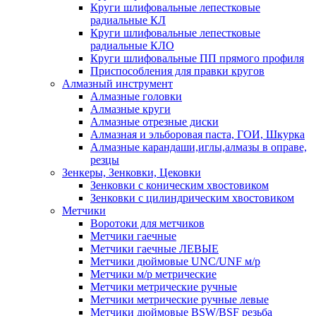
Круги шлифовальные лепестковые
радиальные КЛ
Круги шлифовальные лепестковые
радиальные КЛО
Круги шлифовальные ПП прямого профиля
Приспособления для правки кругов
Алмазный инструмент
Алмазные головки
Алмазные круги
Алмазные отрезные диски
Алмазная и эльборовая паста, ГОИ, Шкурка
Алмазные карандаши,иглы,алмазы в оправе,
резцы
Зенкеры, Зенковки, Цековки
Зенковки с коническим хвостовиком
Зенковки с цилиндрическим хвостовиком
Метчики
Воротоки для метчиков
Метчики гаечные
Метчики гаечные ЛЕВЫЕ
Метчики дюймовые UNC/UNF м/р
Метчики м/р метрические
Метчики метрические ручные
Метчики метрические ручные левые
Метчики дюймовые BSW/BSF резьба