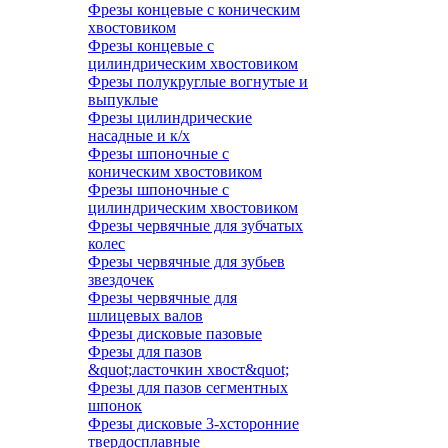
Фрезы концевые с коническим
хвостовиком
Фрезы концевые с
цилиндрическим хвостовиком
Фрезы полукруглые вогнутые и
выпуклые
Фрезы цилиндрические
насадные и к/х
Фрезы шпоночные с
коническим хвостовиком
Фрезы шпоночные с
цилиндрическим хвостовиком
Фрезы червячные для зубчатых
колес
Фрезы червячные для зубьев
звездочек
Фрезы червячные для
шлицевых валов
Фрезы дисковые пазовые
Фрезы для пазов
&quot;ласточкин хвост&quot;
Фрезы для пазов сегментных
шпонок
Фрезы дисковые 3-хсторонние
твердосплавные