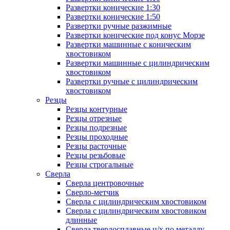
Развертки конические 1:30
Развертки конические 1:50
Развертки ручные разжимные
Развертки конические под конус Морзе
Развертки машинные с коническим
хвостовиком
Развертки машинные с цилиндрическим
хвостовиком
Развертки ручные с цилиндрическим
хвостовиком
Резцы
Резцы контурные
Резцы отрезные
Резцы подрезные
Резцы проходные
Резцы расточные
Резцы резьбовые
Резцы строгальные
Сверла
Сверла центровочные
Сверло-метчик
Сверла с цилиндрическим хвостовиком
Сверла с цилиндрическим хвостовиком
длинные
Сверла твердосплавные ц/х по металлу