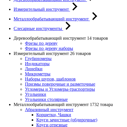
Измерительный инструмент
Металлообрабатывающий инструмент
Слесарные инструменты
Деревообрабатывающий инструмент
14 товаров
Фрезы по дереву
Фрезы по дереву наборы
Измерительный инструмент
26 товаров
Глубиномеры
Индикаторы
Линейки
Микрометры
Наборы щупов, шаблонов
Призмы поверочные и разметочные
Угломеры и Угломеры-траспортиры
Угольники
Угольники столярные
Металлообрабатывающий инструмент
1732 товара
Абразивный инструмент
Корщетки, Чашки
Круги зачистные (обдирочные)
Круги отрезные