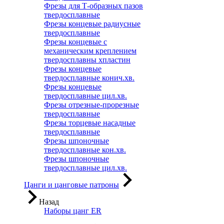
Фрезы для Т-образных пазов
твердосплавные
Фрезы концевые радиусные
твердосплавные
Фрезы концевые с
механическим креплением
твердосплавны хпластин
Фрезы концевые
твердосплавные конич.хв.
Фрезы концевые
твердосплавные цил.хв.
Фрезы отрезные-прорезные
твердосплавные
Фрезы торцевые насадные
твердосплавные
Фрезы шпоночные
твердосплавные кон.хв.
Фрезы шпоночные
твердосплавные цил.хв.
Цанги и цанговые патроны
Назад
Наборы цанг ER