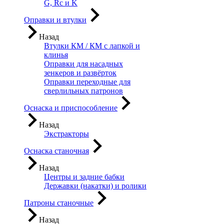
G, Rc и K
Оправки и втулки
Назад
Втулки КМ / КМ с лапкой и
клинья
Оправки для насадных
зенкеров и развёрток
Оправки переходные для
сверлильных патронов
Оснаска и приспособление
Назад
Экстракторы
Оснаска станочная
Назад
Центры и задние бабки
Державки (накатки) и ролики
Патроны станочные
Назад