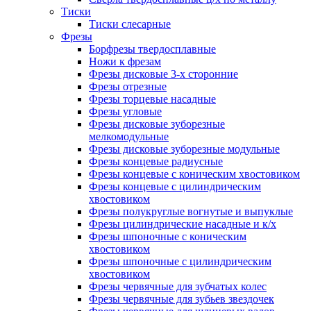
Тиски
Тиски слесарные
Фрезы
Борфрезы твердосплавные
Ножи к фрезам
Фрезы дисковые 3-х сторонние
Фрезы отрезные
Фрезы торцевые насадные
Фрезы угловые
Фрезы дисковые зуборезные
мелкомодульные
Фрезы дисковые зуборезные модульные
Фрезы концевые радиусные
Фрезы концевые с коническим хвостовиком
Фрезы концевые с цилиндрическим
хвостовиком
Фрезы полукруглые вогнутые и выпуклые
Фрезы цилиндрические насадные и к/х
Фрезы шпоночные с коническим
хвостовиком
Фрезы шпоночные с цилиндрическим
хвостовиком
Фрезы червячные для зубчатых колес
Фрезы червячные для зубьев звездочек