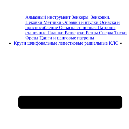
Алмазный инструмент
Зенкеры, Зенковки,
Цековки
Метчики
Оправки и втулки
Оснаска и
приспособление
Оснаска станочная
Патроны
станочные
Плашки
Развертки
Резцы
Сверла
Тиски
Фрезы
Цанги и цанговые патроны
Круги шлифовальные лепестковые радиальные КЛО