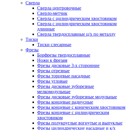
Сверла
Сверла центровочные
Сверло-метчик
Сверла с цилиндрическим хвостовиком
Сверла с цилиндрическим хвостовиком
длинные
Сверла твердосплавные ц/х по металлу
Тиски
Тиски слесарные
Фрезы
Борфрезы твердосплавные
Ножи к фрезам
Фрезы дисковые 3-х сторонние
Фрезы отрезные
Фрезы торцевые насадные
Фрезы угловые
Фрезы дисковые зуборезные
мелкомодульные
Фрезы дисковые зуборезные модульные
Фрезы концевые радиусные
Фрезы концевые с коническим хвостовиком
Фрезы концевые с цилиндрическим
хвостовиком
Фрезы полукруглые вогнутые и выпуклые
Фрезы цилиндрические насадные и к/х