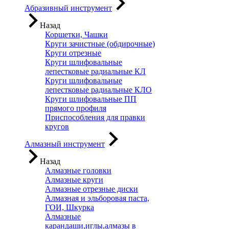
Абразивный инструмент
Назад
Корщетки, Чашки
Круги зачистные (обдирочные)
Круги отрезные
Круги шлифовальные
лепестковые радиальные КЛ
Круги шлифовальные
лепестковые радиальные КЛО
Круги шлифовальные ПП
прямого профиля
Приспособления для правки
кругов
Алмазный инструмент
Назад
Алмазные головки
Алмазные круги
Алмазные отрезные диски
Алмазная и эльборовая паста,
ГОИ, Шкурка
Алмазные
карандаши,иглы,алмазы в