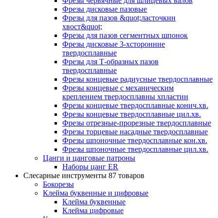
Фрезы червячные для шлицевых валов
Фрезы дисковые пазовые
Фрезы для пазов &quot;ласточкин
хвост&quot;
Фрезы для пазов сегментных шпонок
Фрезы дисковые 3-хсторонние
твердосплавные
Фрезы для Т-образных пазов
твердосплавные
Фрезы концевые радиусные твердосплавные
Фрезы концевые с механическим
креплением твердосплавны хпластин
Фрезы концевые твердосплавные конич.хв.
Фрезы концевые твердосплавные цил.хв.
Фрезы отрезные-прорезные твердосплавные
Фрезы торцевые насадные твердосплавные
Фрезы шпоночные твердосплавные кон.хв.
Фрезы шпоночные твердосплавные цил.хв.
Цанги и цанговые патроны
Наборы цанг ER
Слесарные инструменты
87 товаров
Бокорезы
Клейма буквенные и цифровые
Клейма буквенные
Клейма цифровые