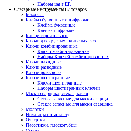
Наборы цанг ER
Слесарные инструменты
87 товаров
Бокорезы
Клейма буквенные и цифровые
Клейма буквенные
Клейма цифровые
Клещи строительные
Ключи для круглых шлицевых гаек
Ключи комбинированные
Ключи комбинированные
Наборы Ключей комбинированных
Ключи накидные
Ключи разводные
Ключи рожковые
Ключи шестигранные
Ключи шестигранные
Наборы шестигранных ключей
Маски сварщика, стекла, каски
Стекла запасные для маски сварщи
Стекла запасные для маски сварщика
Молотки
Ножницы по металлу
Отвертки
Пассатижи, плоскогубцы
Скобы