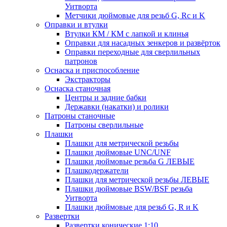
Уитворта
Метчики дюймовые для резьб G, Rc и K
Оправки и втулки
Втулки КМ / КМ с лапкой и клинья
Оправки для насадных зенкеров и развёрток
Оправки переходные для сверлильных
патронов
Оснаска и приспособление
Экстракторы
Оснаска станочная
Центры и задние бабки
Державки (накатки) и ролики
Патроны станочные
Патроны сверлильные
Плашки
Плашки для метрической резьбы
Плашки дюймовые UNC/UNF
Плашки дюймовые резьба G ЛЕВЫЕ
Плашкодержатели
Плашки для метрической резьбы ЛЕВЫЕ
Плашки дюймовые BSW/BSF резьба
Уитворта
Плашки дюймовые для резьб G, R и K
Развертки
Развертки конические 1:10