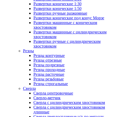
Развертки конические 1:30
Развертки конические 1:50
Развертки ручные разжимные
Развертки конические под конус Морзе
Развертки машинные с коническим
хвостовиком
Развертки машинные с цилиндрическим
хвостовиком
Развертки ручные с цилиндрическим
хвостовиком
Резцы
Резцы контурные
Резцы отрезные
Резцы подрезные
Резцы проходные
Резцы расточные
Резцы резьбовые
Резцы строгальные
Сверла
Сверла центровочные
Сверло-метчик
Сверла с цилиндрическим хвостовиком
Сверла с цилиндрическим хвостовиком
длинные
Сверла твердосплавные ц/х по металлу