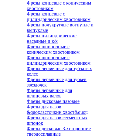
Фрезы концевые с коническим
хвостовиком
Фрезы концевые с
цилиндрическим хвостовиком
Фрезы полукруглые вогнутые и
выпуклые
Фрезы цилиндрические
насадные и к/х
Фрезы шпоночные с
коническим хвостовиком
Фрезы шпоночные с
цилиндрическим хвостовиком
Фрезы червячные для зубчатых
колес
Фрезы червячные для зубьев
звездочек
Фрезы червячные для
шлицевых валов
Фрезы дисковые пазовые
Фрезы для пазов
&quot;ласточкин хвост&quot;
Фрезы для пазов сегментных
шпонок
Фрезы дисковые 3-хсторонние
твердосплавные