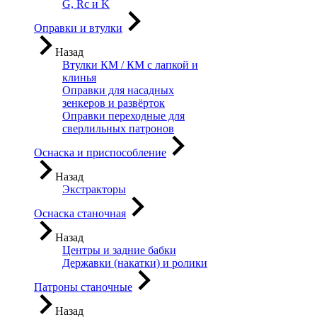
G, Rc и K
Оправки и втулки
Назад
Втулки КМ / КМ с лапкой и
клинья
Оправки для насадных
зенкеров и развёрток
Оправки переходные для
сверлильных патронов
Оснаска и приспособление
Назад
Экстракторы
Оснаска станочная
Назад
Центры и задние бабки
Державки (накатки) и ролики
Патроны станочные
Назад