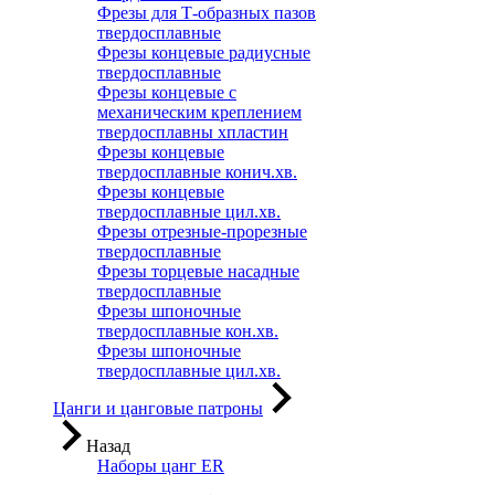
Фрезы для Т-образных пазов
твердосплавные
Фрезы концевые радиусные
твердосплавные
Фрезы концевые с
механическим креплением
твердосплавны хпластин
Фрезы концевые
твердосплавные конич.хв.
Фрезы концевые
твердосплавные цил.хв.
Фрезы отрезные-прорезные
твердосплавные
Фрезы торцевые насадные
твердосплавные
Фрезы шпоночные
твердосплавные кон.хв.
Фрезы шпоночные
твердосплавные цил.хв.
Цанги и цанговые патроны
Назад
Наборы цанг ER