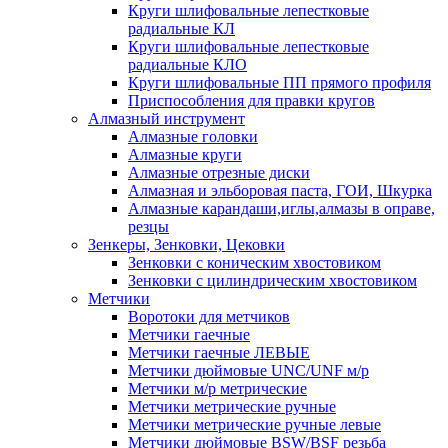
Круги шлифовальные лепестковые
радиальные КЛ
Круги шлифовальные лепестковые
радиальные КЛО
Круги шлифовальные ПП прямого профиля
Приспособления для правки кругов
Алмазный инструмент
Алмазные головки
Алмазные круги
Алмазные отрезные диски
Алмазная и эльборовая паста, ГОИ, Шкурка
Алмазные карандаши,иглы,алмазы в оправе,
резцы
Зенкеры, Зенковки, Цековки
Зенковки с коническим хвостовиком
Зенковки с цилиндрическим хвостовиком
Метчики
Воротоки для метчиков
Метчики гаечные
Метчики гаечные ЛЕВЫЕ
Метчики дюймовые UNC/UNF м/р
Метчики м/р метрические
Метчики метрические ручные
Метчики метрические ручные левые
Метчики дюймовые BSW/BSF резьба