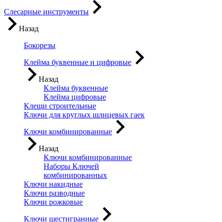
Слесарные инструменты
Назад
Бокорезы
Клейма буквенные и цифровые
Назад
Клейма буквенные
Клейма цифровые
Клещи строительные
Ключи для круглых шлицевых гаек
Ключи комбинированные
Назад
Ключи комбинированные
Наборы Ключей
комбинированных
Ключи накидные
Ключи разводные
Ключи рожковые
Ключи шестигранные