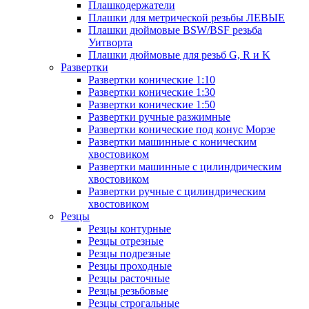
Плашкодержатели
Плашки для метрической резьбы ЛЕВЫЕ
Плашки дюймовые BSW/BSF резьба
Уитворта
Плашки дюймовые для резьб G, R и K
Развертки
Развертки конические 1:10
Развертки конические 1:30
Развертки конические 1:50
Развертки ручные разжимные
Развертки конические под конус Морзе
Развертки машинные с коническим
хвостовиком
Развертки машинные с цилиндрическим
хвостовиком
Развертки ручные с цилиндрическим
хвостовиком
Резцы
Резцы контурные
Резцы отрезные
Резцы подрезные
Резцы проходные
Резцы расточные
Резцы резьбовые
Резцы строгальные