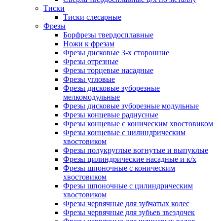
Тиски
Тиски слесарные
Фрезы
Борфрезы твердосплавные
Ножи к фрезам
Фрезы дисковые 3-х сторонние
Фрезы отрезные
Фрезы торцевые насадные
Фрезы угловые
Фрезы дисковые зуборезные
мелкомодульные
Фрезы дисковые зуборезные модульные
Фрезы концевые радиусные
Фрезы концевые с коническим хвостовиком
Фрезы концевые с цилиндрическим
хвостовиком
Фрезы полукруглые вогнутые и выпуклые
Фрезы цилиндрические насадные и к/х
Фрезы шпоночные с коническим
хвостовиком
Фрезы шпоночные с цилиндрическим
хвостовиком
Фрезы червячные для зубчатых колес
Фрезы червячные для зубьев звездочек