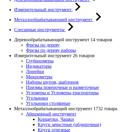
Измерительный инструмент
Металлообрабатывающий инструмент
Слесарные инструменты
Деревообрабатывающий инструмент
14 товаров
Фрезы по дереву
Фрезы по дереву наборы
Измерительный инструмент
26 товаров
Глубиномеры
Индикаторы
Линейки
Микрометры
Наборы щупов, шаблонов
Призмы поверочные и разметочные
Угломеры и Угломеры-траспортиры
Угольники
Угольники столярные
Металлообрабатывающий инструмент
1732 товара
Абразивный инструмент
Корщетки, Чашки
Круги зачистные (обдирочные)
Круги отрезные