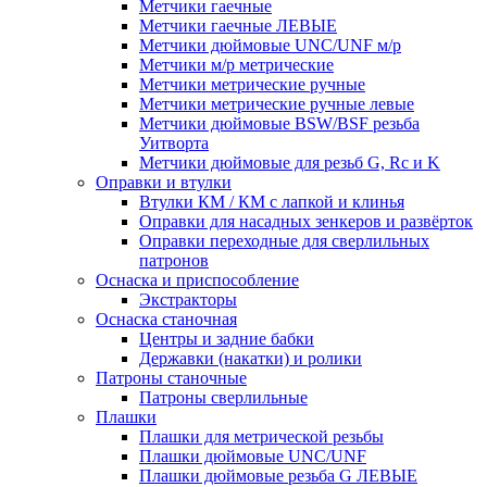
Метчики гаечные
Метчики гаечные ЛЕВЫЕ
Метчики дюймовые UNC/UNF м/р
Метчики м/р метрические
Метчики метрические ручные
Метчики метрические ручные левые
Метчики дюймовые BSW/BSF резьба
Уитворта
Метчики дюймовые для резьб G, Rc и K
Оправки и втулки
Втулки КМ / КМ с лапкой и клинья
Оправки для насадных зенкеров и развёрток
Оправки переходные для сверлильных
патронов
Оснаска и приспособление
Экстракторы
Оснаска станочная
Центры и задние бабки
Державки (накатки) и ролики
Патроны станочные
Патроны сверлильные
Плашки
Плашки для метрической резьбы
Плашки дюймовые UNC/UNF
Плашки дюймовые резьба G ЛЕВЫЕ