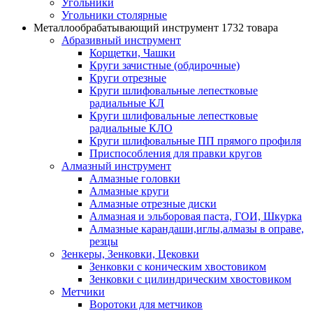
Угольники
Угольники столярные
Металлообрабатывающий инструмент
1732 товара
Абразивный инструмент
Корщетки, Чашки
Круги зачистные (обдирочные)
Круги отрезные
Круги шлифовальные лепестковые
радиальные КЛ
Круги шлифовальные лепестковые
радиальные КЛО
Круги шлифовальные ПП прямого профиля
Приспособления для правки кругов
Алмазный инструмент
Алмазные головки
Алмазные круги
Алмазные отрезные диски
Алмазная и эльборовая паста, ГОИ, Шкурка
Алмазные карандаши,иглы,алмазы в оправе,
резцы
Зенкеры, Зенковки, Цековки
Зенковки с коническим хвостовиком
Зенковки с цилиндрическим хвостовиком
Метчики
Воротоки для метчиков