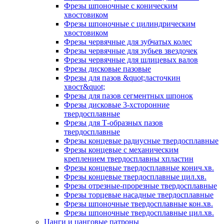
Фрезы шпоночные с коническим
хвостовиком
Фрезы шпоночные с цилиндрическим
хвостовиком
Фрезы червячные для зубчатых колес
Фрезы червячные для зубьев звездочек
Фрезы червячные для шлицевых валов
Фрезы дисковые пазовые
Фрезы для пазов &quot;ласточкин
хвост&quot;
Фрезы для пазов сегментных шпонок
Фрезы дисковые 3-хсторонние
твердосплавные
Фрезы для Т-образных пазов
твердосплавные
Фрезы концевые радиусные твердосплавные
Фрезы концевые с механическим
креплением твердосплавны хпластин
Фрезы концевые твердосплавные конич.хв.
Фрезы концевые твердосплавные цил.хв.
Фрезы отрезные-прорезные твердосплавные
Фрезы торцевые насадные твердосплавные
Фрезы шпоночные твердосплавные кон.хв.
Фрезы шпоночные твердосплавные цил.хв.
Цанги и цанговые патроны