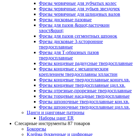
Фрезы червячные для зубчатых колес
Фрезы червячные для зубьев звездочек
Фрезы червячные для шлицевых валов
Фрезы дисковые пазовые
Фрезы для пазов &quot;ласточкин
хвост&quot;
Фрезы для пазов сегментных шпонок
Фрезы дисковые 3-хсторонние
твердосплавные
Фрезы для Т-образных пазов
твердосплавные
Фрезы концевые радиусные твердосплавные
Фрезы концевые с механическим
креплением твердосплавны хпластин
Фрезы концевые твердосплавные конич.хв.
Фрезы концевые твердосплавные цил.хв.
Фрезы отрезные-прорезные твердосплавные
Фрезы торцевые насадные твердосплавные
Фрезы шпоночные твердосплавные кон.хв.
Фрезы шпоночные твердосплавные цил.хв.
Цанги и цанговые патроны
Наборы цанг ER
Слесарные инструменты
87 товаров
Бокорезы
Клейма буквенные и цифровые