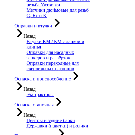
резьба Уитворта
Метчики дюймовые для резьб
G, Rc и K
Оправки и втулки
Назад
Втулки КМ / КМ с лапкой и
клинья
Оправки для насадных
зенкеров и развёрток
Оправки переходные для
сверлильных патронов
Оснаска и приспособление
Назад
Экстракторы
Оснаска станочная
Назад
Центры и задние бабки
Державки (накатки) и ролики