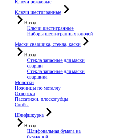
Ключи рожковые
Ключи шестигранные
Назад
Ключи шестигранные
Наборы шестигранных ключей
Маски сварщика, стекла, каски
Назад
Стекла запасные для маски
сварщи
Стекла запасные для маски
сварщика
Молотки
Ножницы по металлу
Отвертки
Пассатижи, плоскогубцы
Скобы
Шлифшкурка
Назад
Шлифовальная бумага на
бумажной