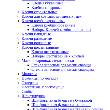
Клейма буквенные
Клейма цифровые
Клещи строительные
Ключи для круглых шлицевых гаек
Ключи комбинированные
Ключи комбинированные
Наборы Ключей комбинированных
Ключи накидные
Ключи разводные
Ключи рожковые
Ключи шестигранные
Ключи шестигранные
Наборы шестигранных ключей
Маски сварщика, стекла, каски
Стекла запасные для маски сварщи
Стекла запасные для маски сварщика
Молотки
Ножницы по металлу
Отвертки
Пассатижи, плоскогубцы
Скобы
Шлифшкурка
Шлифовальная бумага на бумажной
Шлифовальная бумага на тканевой
Шлифовальная бумага на тканевой основе