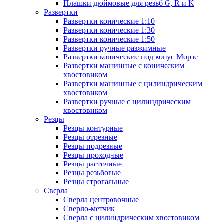
Плашки дюймовые для резьб G, R и K
Развертки
Развертки конические 1:10
Развертки конические 1:30
Развертки конические 1:50
Развертки ручные разжимные
Развертки конические под конус Морзе
Развертки машинные с коническим
хвостовиком
Развертки машинные с цилиндрическим
хвостовиком
Развертки ручные с цилиндрическим
хвостовиком
Резцы
Резцы контурные
Резцы отрезные
Резцы подрезные
Резцы проходные
Резцы расточные
Резцы резьбовые
Резцы строгальные
Сверла
Сверла центровочные
Сверло-метчик
Сверла с цилиндрическим хвостовиком