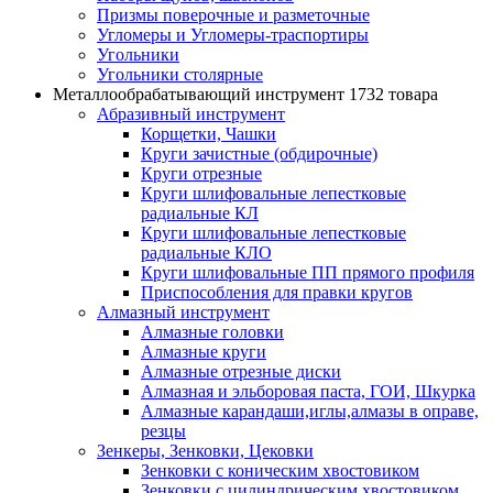
Призмы поверочные и разметочные
Угломеры и Угломеры-траспортиры
Угольники
Угольники столярные
Металлообрабатывающий инструмент
1732 товара
Абразивный инструмент
Корщетки, Чашки
Круги зачистные (обдирочные)
Круги отрезные
Круги шлифовальные лепестковые
радиальные КЛ
Круги шлифовальные лепестковые
радиальные КЛО
Круги шлифовальные ПП прямого профиля
Приспособления для правки кругов
Алмазный инструмент
Алмазные головки
Алмазные круги
Алмазные отрезные диски
Алмазная и эльборовая паста, ГОИ, Шкурка
Алмазные карандаши,иглы,алмазы в оправе,
резцы
Зенкеры, Зенковки, Цековки
Зенковки с коническим хвостовиком
Зенковки с цилиндрическим хвостовиком