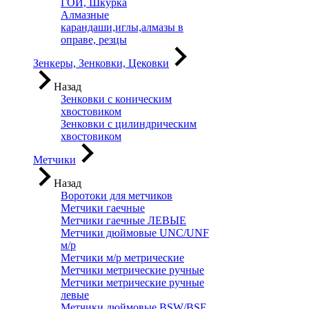
ГОИ, Шкурка
Алмазные
карандаши,иглы,алмазы в
оправе, резцы
Зенкеры, Зенковки, Цековки
Назад
Зенковки с коническим
хвостовиком
Зенковки с цилиндрическим
хвостовиком
Метчики
Назад
Воротоки для метчиков
Метчики гаечные
Метчики гаечные ЛЕВЫЕ
Метчики дюймовые UNC/UNF
м/р
Метчики м/р метрические
Метчики метрические ручные
Метчики метрические ручные
левые
Метчики дюймовые BSW/BSF