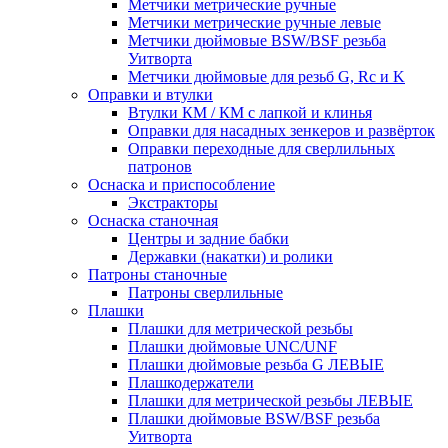
Метчики метрические ручные
Метчики метрические ручные левые
Метчики дюймовые BSW/BSF резьба
Уитворта
Метчики дюймовые для резьб G, Rc и K
Оправки и втулки
Втулки КМ / КМ с лапкой и клинья
Оправки для насадных зенкеров и развёрток
Оправки переходные для сверлильных
патронов
Оснаска и приспособление
Экстракторы
Оснаска станочная
Центры и задние бабки
Державки (накатки) и ролики
Патроны станочные
Патроны сверлильные
Плашки
Плашки для метрической резьбы
Плашки дюймовые UNC/UNF
Плашки дюймовые резьба G ЛЕВЫЕ
Плашкодержатели
Плашки для метрической резьбы ЛЕВЫЕ
Плашки дюймовые BSW/BSF резьба
Уитворта