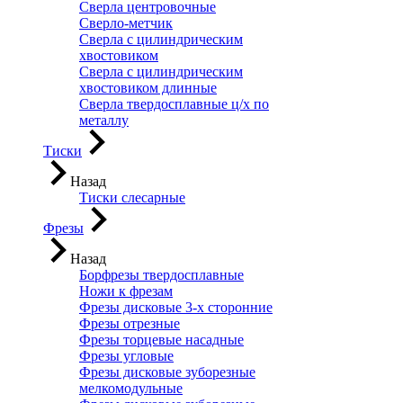
Сверла центровочные
Сверло-метчик
Сверла с цилиндрическим
хвостовиком
Сверла с цилиндрическим
хвостовиком длинные
Сверла твердосплавные ц/х по
металлу
Тиски
Назад
Тиски слесарные
Фрезы
Назад
Борфрезы твердосплавные
Ножи к фрезам
Фрезы дисковые 3-х сторонние
Фрезы отрезные
Фрезы торцевые насадные
Фрезы угловые
Фрезы дисковые зуборезные
мелкомодульные