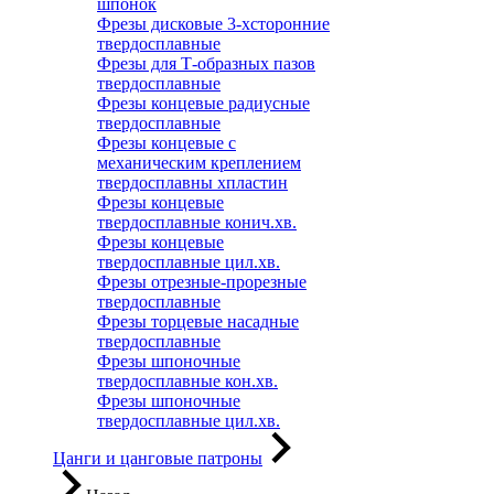
шпонок
Фрезы дисковые 3-хсторонние
твердосплавные
Фрезы для Т-образных пазов
твердосплавные
Фрезы концевые радиусные
твердосплавные
Фрезы концевые с
механическим креплением
твердосплавны хпластин
Фрезы концевые
твердосплавные конич.хв.
Фрезы концевые
твердосплавные цил.хв.
Фрезы отрезные-прорезные
твердосплавные
Фрезы торцевые насадные
твердосплавные
Фрезы шпоночные
твердосплавные кон.хв.
Фрезы шпоночные
твердосплавные цил.хв.
Цанги и цанговые патроны