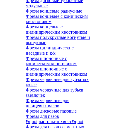
Фрезы дисковые зуборезные
модульные
Фрезы концевые радиусные
Фрезы концевые с коническим
хвостовиком
Фрезы концевые с
цилиндрическим хвостовиком
Фрезы полукруглые вогнутые и
выпуклые
Фрезы цилиндрические
насадные и к/х
Фрезы шпоночные с
коническим хвостовиком
Фрезы шпоночные с
цилиндрическим хвостовиком
Фрезы червячные для зубчатых
колес
Фрезы червячные для зубьев
звездочек
Фрезы червячные для
шлицевых валов
Фрезы дисковые пазовые
Фрезы для пазов
&quot;ласточкин хвост&quot;
Фрезы для пазов сегментных