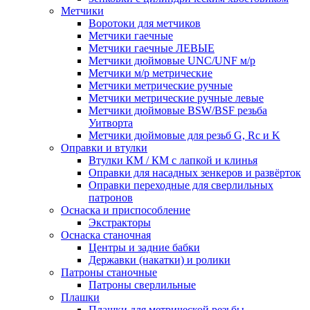
Метчики
Воротоки для метчиков
Метчики гаечные
Метчики гаечные ЛЕВЫЕ
Метчики дюймовые UNC/UNF м/р
Метчики м/р метрические
Метчики метрические ручные
Метчики метрические ручные левые
Метчики дюймовые BSW/BSF резьба
Уитворта
Метчики дюймовые для резьб G, Rc и K
Оправки и втулки
Втулки КМ / КМ с лапкой и клинья
Оправки для насадных зенкеров и развёрток
Оправки переходные для сверлильных
патронов
Оснаска и приспособление
Экстракторы
Оснаска станочная
Центры и задние бабки
Державки (накатки) и ролики
Патроны станочные
Патроны сверлильные
Плашки
Плашки для метрической резьбы