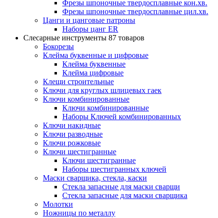
Фрезы шпоночные твердосплавные кон.хв.
Фрезы шпоночные твердосплавные цил.хв.
Цанги и цанговые патроны
Наборы цанг ER
Слесарные инструменты
87 товаров
Бокорезы
Клейма буквенные и цифровые
Клейма буквенные
Клейма цифровые
Клещи строительные
Ключи для круглых шлицевых гаек
Ключи комбинированные
Ключи комбинированные
Наборы Ключей комбинированных
Ключи накидные
Ключи разводные
Ключи рожковые
Ключи шестигранные
Ключи шестигранные
Наборы шестигранных ключей
Маски сварщика, стекла, каски
Стекла запасные для маски сварщи
Стекла запасные для маски сварщика
Молотки
Ножницы по металлу