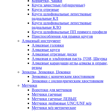
Корщетки, Чашки
Круги зачистные (обдирочные)
Круги отрезные
Круги шлифовальные лепестковые
радиальные КЛ
Круги шлифовальные лепестковые
радиальные КЛО
Круги шлифовальные ПП прямого профиля
Приспособления для правки кругов
Алмазный инструмент
Алмазные головки
Алмазные круги
Алмазные отрезные диски
Алмазная и эльборовая паста, ГОИ, Шкурка
Алмазные карандаши,иглы,алмазы в оправе,
резцы
Зенкеры, Зенковки, Цековки
Зенковки с коническим хвостовиком
Зенковки с цилиндрическим хвостовиком
Метчики
Воротоки для метчиков
Метчики гаечные
Метчики гаечные ЛЕВЫЕ
Метчики дюймовые UNC/UNF м/р
Метчики м/р метрические