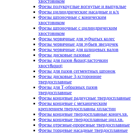
хвостовиком
Фрезы полукруглые вогнутые и выпуклые
Фрезы цилиндрические насадные и к/х
Фрезы шпоночные с коническим
хвостовиком
Фрезы шпоночные с цилиндрическим
хвостовиком
Фрезы червячные для зубчатых колес
Фрезы червячные для зубьев звездочек
Фрезы червячные для шлицевых валов
Фрезы дисковые пазовые
Фрезы для пазов &quot;ласточкин
хвост&quot;
Фрезы для пазов сегментных шпонок
Фрезы дисковые 3-хсторонние
твердосплавные
Фрезы для Т-образных пазов
твердосплавные
Фрезы концевые радиусные твердосплавные
Фрезы концевые с механическим
креплением твердосплавны хпластин
Фрезы концевые твердосплавные конич.хв.
Фрезы концевые твердосплавные цил.хв.
Фрезы отрезные-прорезные твердосплавные
Фрезы торцевые насадные твердосплавные