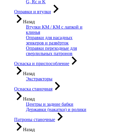
G, Rc и K
Оправки и втулки
Назад
Втулки КМ / КМ с лапкой и
клинья
Оправки для насадных
зенкеров и развёрток
Оправки переходные для
сверлильных патронов
Оснаска и приспособление
Назад
Экстракторы
Оснаска станочная
Назад
Центры и задние бабки
Державки (накатки) и ролики
Патроны станочные
Назад