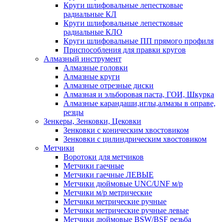
Круги шлифовальные лепестковые
радиальные КЛ
Круги шлифовальные лепестковые
радиальные КЛО
Круги шлифовальные ПП прямого профиля
Приспособления для правки кругов
Алмазный инструмент
Алмазные головки
Алмазные круги
Алмазные отрезные диски
Алмазная и эльборовая паста, ГОИ, Шкурка
Алмазные карандаши,иглы,алмазы в оправе,
резцы
Зенкеры, Зенковки, Цековки
Зенковки с коническим хвостовиком
Зенковки с цилиндрическим хвостовиком
Метчики
Воротоки для метчиков
Метчики гаечные
Метчики гаечные ЛЕВЫЕ
Метчики дюймовые UNC/UNF м/р
Метчики м/р метрические
Метчики метрические ручные
Метчики метрические ручные левые
Метчики дюймовые BSW/BSF резьба