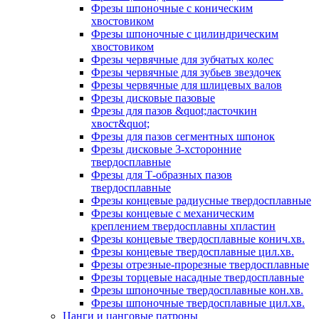
Фрезы шпоночные с коническим
хвостовиком
Фрезы шпоночные с цилиндрическим
хвостовиком
Фрезы червячные для зубчатых колес
Фрезы червячные для зубьев звездочек
Фрезы червячные для шлицевых валов
Фрезы дисковые пазовые
Фрезы для пазов &quot;ласточкин
хвост&quot;
Фрезы для пазов сегментных шпонок
Фрезы дисковые 3-хсторонние
твердосплавные
Фрезы для Т-образных пазов
твердосплавные
Фрезы концевые радиусные твердосплавные
Фрезы концевые с механическим
креплением твердосплавны хпластин
Фрезы концевые твердосплавные конич.хв.
Фрезы концевые твердосплавные цил.хв.
Фрезы отрезные-прорезные твердосплавные
Фрезы торцевые насадные твердосплавные
Фрезы шпоночные твердосплавные кон.хв.
Фрезы шпоночные твердосплавные цил.хв.
Цанги и цанговые патроны