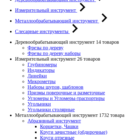
Измерительный инструмент
Металлообрабатывающий инструмент
Слесарные инструменты
Деревообрабатывающий инструмент
14 товаров
Фрезы по дереву
Фрезы по дереву наборы
Измерительный инструмент
26 товаров
Глубиномеры
Индикаторы
Линейки
Микрометры
Наборы щупов, шаблонов
Призмы поверочные и разметочные
Угломеры и Угломеры-траспортиры
Угольники
Угольники столярные
Металлообрабатывающий инструмент
1732 товара
Абразивный инструмент
Корщетки, Чашки
Круги зачистные (обдирочные)
Круги отрезные