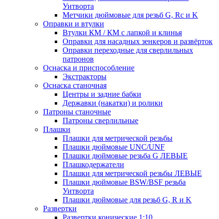
Уитворта
Метчики дюймовые для резьб G, Rc и K
Оправки и втулки
Втулки КМ / КМ с лапкой и клинья
Оправки для насадных зенкеров и развёрток
Оправки переходные для сверлильных
патронов
Оснаска и приспособление
Экстракторы
Оснаска станочная
Центры и задние бабки
Державки (накатки) и ролики
Патроны станочные
Патроны сверлильные
Плашки
Плашки для метрической резьбы
Плашки дюймовые UNC/UNF
Плашки дюймовые резьба G ЛЕВЫЕ
Плашкодержатели
Плашки для метрической резьбы ЛЕВЫЕ
Плашки дюймовые BSW/BSF резьба
Уитворта
Плашки дюймовые для резьб G, R и K
Развертки
Развертки конические 1:10