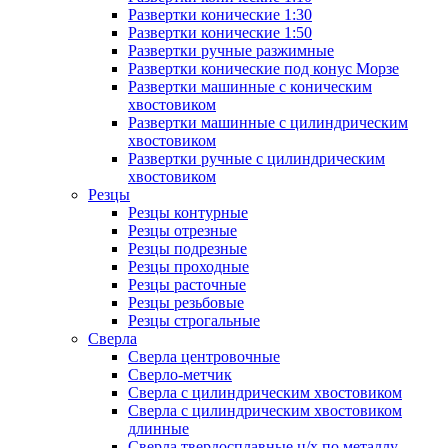
Развертки конические 1:30
Развертки конические 1:50
Развертки ручные разжимные
Развертки конические под конус Морзе
Развертки машинные с коническим
хвостовиком
Развертки машинные с цилиндрическим
хвостовиком
Развертки ручные с цилиндрическим
хвостовиком
Резцы
Резцы контурные
Резцы отрезные
Резцы подрезные
Резцы проходные
Резцы расточные
Резцы резьбовые
Резцы строгальные
Сверла
Сверла центровочные
Сверло-метчик
Сверла с цилиндрическим хвостовиком
Сверла с цилиндрическим хвостовиком
длинные
Сверла твердосплавные ц/х по металлу