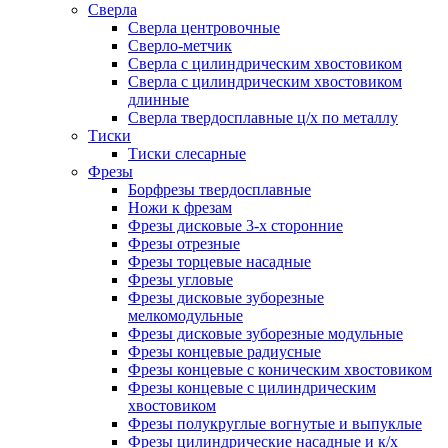
Сверла
Сверла центровочные
Сверло-метчик
Сверла с цилиндрическим хвостовиком
Сверла с цилиндрическим хвостовиком
длинные
Сверла твердосплавные ц/х по металлу
Тиски
Тиски слесарные
Фрезы
Борфрезы твердосплавные
Ножи к фрезам
Фрезы дисковые 3-х сторонние
Фрезы отрезные
Фрезы торцевые насадные
Фрезы угловые
Фрезы дисковые зуборезные
мелкомодульные
Фрезы дисковые зуборезные модульные
Фрезы концевые радиусные
Фрезы концевые с коническим хвостовиком
Фрезы концевые с цилиндрическим
хвостовиком
Фрезы полукруглые вогнутые и выпуклые
Фрезы цилиндрические насадные и к/х