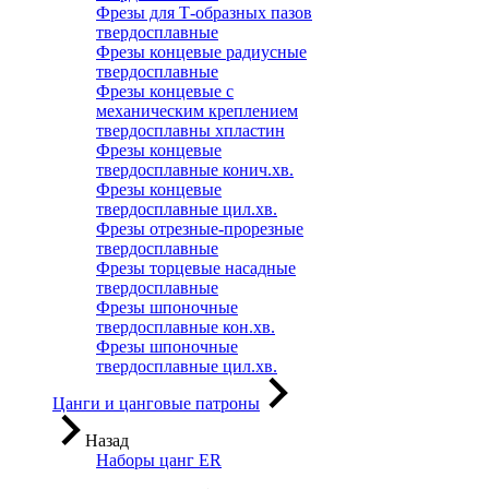
Фрезы для Т-образных пазов
твердосплавные
Фрезы концевые радиусные
твердосплавные
Фрезы концевые с
механическим креплением
твердосплавны хпластин
Фрезы концевые
твердосплавные конич.хв.
Фрезы концевые
твердосплавные цил.хв.
Фрезы отрезные-прорезные
твердосплавные
Фрезы торцевые насадные
твердосплавные
Фрезы шпоночные
твердосплавные кон.хв.
Фрезы шпоночные
твердосплавные цил.хв.
Цанги и цанговые патроны
Назад
Наборы цанг ER