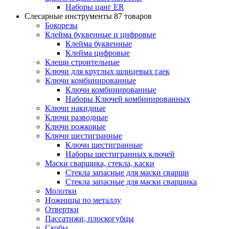
Наборы цанг ER
Слесарные инструменты
87 товаров
Бокорезы
Клейма буквенные и цифровые
Клейма буквенные
Клейма цифровые
Клещи строительные
Ключи для круглых шлицевых гаек
Ключи комбинированные
Ключи комбинированные
Наборы Ключей комбинированных
Ключи накидные
Ключи разводные
Ключи рожковые
Ключи шестигранные
Ключи шестигранные
Наборы шестигранных ключей
Маски сварщика, стекла, каски
Стекла запасные для маски сварщи
Стекла запасные для маски сварщика
Молотки
Ножницы по металлу
Отвертки
Пассатижи, плоскогубцы
Скобы