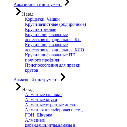
Абразивный инструмент
Назад
Корщетки, Чашки
Круги зачистные (обдирочные)
Круги отрезные
Круги шлифовальные
лепестковые радиальные КЛ
Круги шлифовальные
лепестковые радиальные КЛО
Круги шлифовальные ПП
прямого профиля
Приспособления для правки
кругов
Алмазный инструмент
Назад
Алмазные головки
Алмазные круги
Алмазные отрезные диски
Алмазная и эльборовая паста,
ГОИ, Шкурка
Алмазные
карандаши,иглы,алмазы в