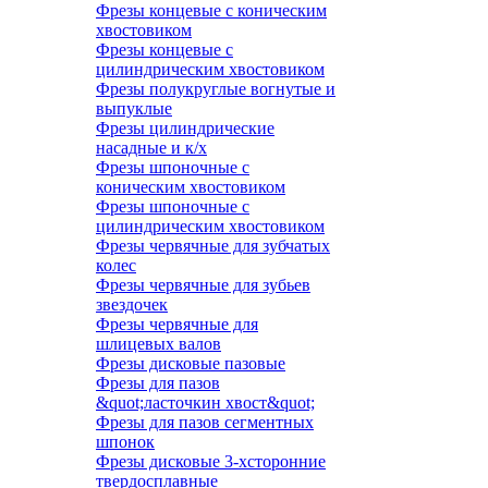
Фрезы концевые с коническим
хвостовиком
Фрезы концевые с
цилиндрическим хвостовиком
Фрезы полукруглые вогнутые и
выпуклые
Фрезы цилиндрические
насадные и к/х
Фрезы шпоночные с
коническим хвостовиком
Фрезы шпоночные с
цилиндрическим хвостовиком
Фрезы червячные для зубчатых
колес
Фрезы червячные для зубьев
звездочек
Фрезы червячные для
шлицевых валов
Фрезы дисковые пазовые
Фрезы для пазов
&quot;ласточкин хвост&quot;
Фрезы для пазов сегментных
шпонок
Фрезы дисковые 3-хсторонние
твердосплавные