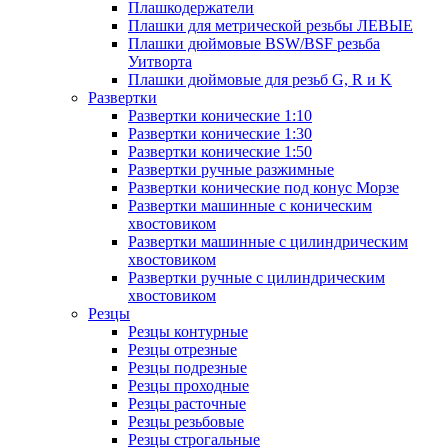
Плашкодержатели
Плашки для метрической резьбы ЛЕВЫЕ
Плашки дюймовые BSW/BSF резьба
Уитворта
Плашки дюймовые для резьб G, R и K
Развертки
Развертки конические 1:10
Развертки конические 1:30
Развертки конические 1:50
Развертки ручные разжимные
Развертки конические под конус Морзе
Развертки машинные с коническим
хвостовиком
Развертки машинные с цилиндрическим
хвостовиком
Развертки ручные с цилиндрическим
хвостовиком
Резцы
Резцы контурные
Резцы отрезные
Резцы подрезные
Резцы проходные
Резцы расточные
Резцы резьбовые
Резцы строгальные