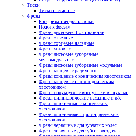
Тиски
Тиски слесарные
Фрезы
Борфрезы твердосплавные
Ножи к фрезам
Фрезы дисковые 3-х сторонние
Фрезы отрезные
Фрезы торцевые насадные
Фрезы угловые
Фрезы дисковые зуборезные
мелкомодульные
Фрезы дисковые зуборезные модульные
Фрезы концевые радиусные
Фрезы концевые с коническим хвостовиком
Фрезы концевые с цилиндрическим
хвостовиком
Фрезы полукруглые вогнутые и выпуклые
Фрезы цилиндрические насадные и к/х
Фрезы шпоночные с коническим
хвостовиком
Фрезы шпоночные с цилиндрическим
хвостовиком
Фрезы червячные для зубчатых колес
Фрезы червячные для зубьев звездочек