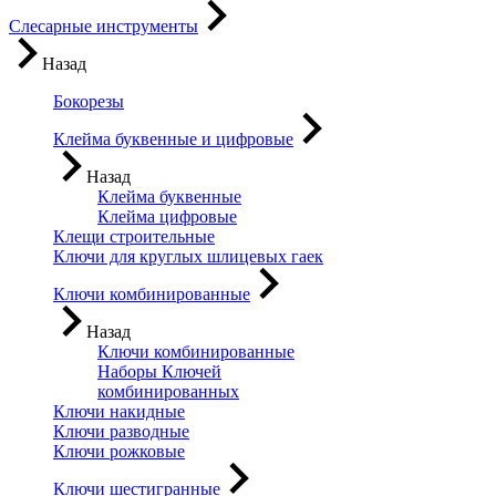
Слесарные инструменты
Назад
Бокорезы
Клейма буквенные и цифровые
Назад
Клейма буквенные
Клейма цифровые
Клещи строительные
Ключи для круглых шлицевых гаек
Ключи комбинированные
Назад
Ключи комбинированные
Наборы Ключей
комбинированных
Ключи накидные
Ключи разводные
Ключи рожковые
Ключи шестигранные