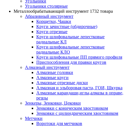
Угольники
Угольники столярные
Металлообрабатывающий инструмент
1732 товара
Абразивный инструмент
Корщетки, Чашки
Круги зачистные (обдирочные)
Круги отрезные
Круги шлифовальные лепестковые
радиальные КЛ
Круги шлифовальные лепестковые
радиальные КЛО
Круги шлифовальные ПП прямого профиля
Приспособления для правки кругов
Алмазный инструмент
Алмазные головки
Алмазные круги
Алмазные отрезные диски
Алмазная и эльборовая паста, ГОИ, Шкурка
Алмазные карандаши,иглы,алмазы в оправе,
резцы
Зенкеры, Зенковки, Цековки
Зенковки с коническим хвостовиком
Зенковки с цилиндрическим хвостовиком
Метчики
Воротоки для метчиков