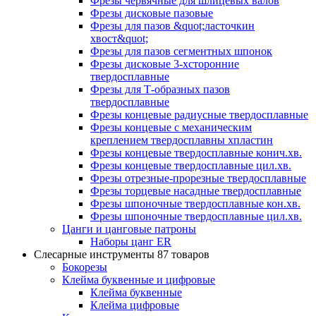
Фрезы червячные для шлицевых валов
Фрезы дисковые пазовые
Фрезы для пазов &quot;ласточкин
хвост&quot;
Фрезы для пазов сегментных шпонок
Фрезы дисковые 3-хсторонние
твердосплавные
Фрезы для Т-образных пазов
твердосплавные
Фрезы концевые радиусные твердосплавные
Фрезы концевые с механическим
креплением твердосплавны хпластин
Фрезы концевые твердосплавные конич.хв.
Фрезы концевые твердосплавные цил.хв.
Фрезы отрезные-прорезные твердосплавные
Фрезы торцевые насадные твердосплавные
Фрезы шпоночные твердосплавные кон.хв.
Фрезы шпоночные твердосплавные цил.хв.
Цанги и цанговые патроны
Наборы цанг ER
Слесарные инструменты
87 товаров
Бокорезы
Клейма буквенные и цифровые
Клейма буквенные
Клейма цифровые