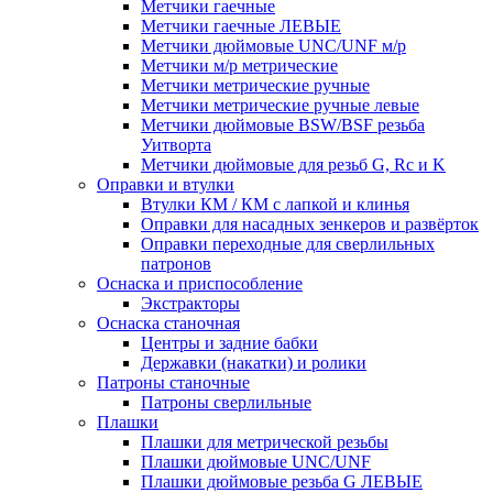
Метчики гаечные
Метчики гаечные ЛЕВЫЕ
Метчики дюймовые UNC/UNF м/р
Метчики м/р метрические
Метчики метрические ручные
Метчики метрические ручные левые
Метчики дюймовые BSW/BSF резьба
Уитворта
Метчики дюймовые для резьб G, Rc и K
Оправки и втулки
Втулки КМ / КМ с лапкой и клинья
Оправки для насадных зенкеров и развёрток
Оправки переходные для сверлильных
патронов
Оснаска и приспособление
Экстракторы
Оснаска станочная
Центры и задние бабки
Державки (накатки) и ролики
Патроны станочные
Патроны сверлильные
Плашки
Плашки для метрической резьбы
Плашки дюймовые UNC/UNF
Плашки дюймовые резьба G ЛЕВЫЕ