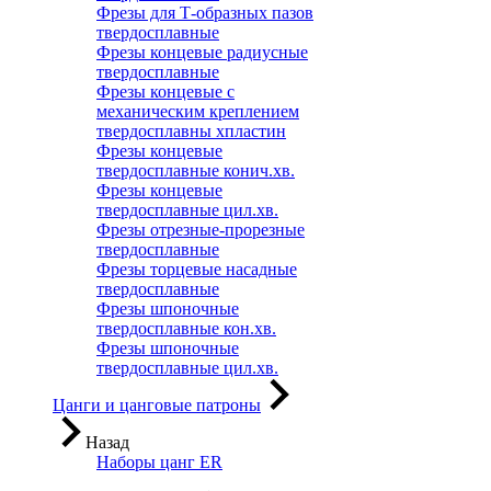
Фрезы для Т-образных пазов
твердосплавные
Фрезы концевые радиусные
твердосплавные
Фрезы концевые с
механическим креплением
твердосплавны хпластин
Фрезы концевые
твердосплавные конич.хв.
Фрезы концевые
твердосплавные цил.хв.
Фрезы отрезные-прорезные
твердосплавные
Фрезы торцевые насадные
твердосплавные
Фрезы шпоночные
твердосплавные кон.хв.
Фрезы шпоночные
твердосплавные цил.хв.
Цанги и цанговые патроны
Назад
Наборы цанг ER