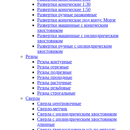
Развертки конические 1:30
Развертки конические 1:50
Развертки ручные разжимные
Развертки конические под конус Морзе
Развертки машинные с коническим
хвостовиком
Развертки машинные с цилиндрическим
хвостовиком
Развертки ручные с цилиндрическим
хвостовиком
Резцы
Резцы контурные
Резцы отрезные
Резцы подрезные
Резцы проходные
Резцы расточные
Резцы резьбовые
Резцы строгальные
Сверла
Сверла центровочные
Сверло-метчик
Сверла с цилиндрическим хвостовиком
Сверла с цилиндрическим хвостовиком
длинные
Сверла твердосплавные ц/х по металлу