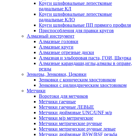
Круги шлифовальные лепестковые
радиальные КЛ
Круги шлифовальные лепестковые
радиальные КЛО
Круги шлифовальные ПП прямого профиля
Приспособления для правки кругов
Алмазный инструмент
Алмазные головки
Алмазные круги
Алмазные отрезные диски
Алмазная и эльборовая паста, ГОИ, Шкурка
Алмазные карандаши,иглы,алмазы в оправе,
резцы
Зенкеры, Зенковки, Цековки
Зенковки с коническим хвостовиком
Зенковки с цилиндрическим хвостовиком
Метчики
Воротоки для метчиков
Метчики гаечные
Метчики гаечные ЛЕВЫЕ
Метчики дюймовые UNC/UNF м/р
Метчики м/р метрические
Метчики метрические ручные
Метчики метрические ручные левые
Метчики дюймовые BSW/BSF резьба