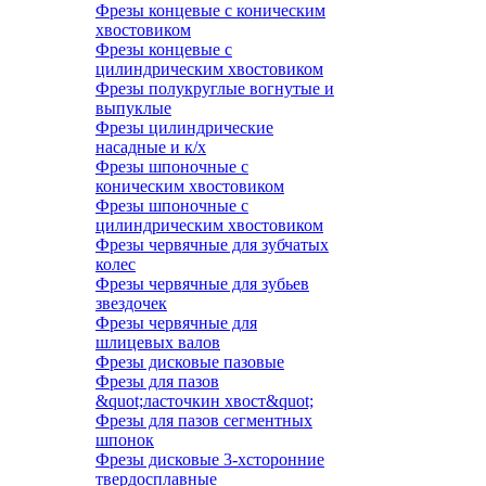
Фрезы концевые с коническим
хвостовиком
Фрезы концевые с
цилиндрическим хвостовиком
Фрезы полукруглые вогнутые и
выпуклые
Фрезы цилиндрические
насадные и к/х
Фрезы шпоночные с
коническим хвостовиком
Фрезы шпоночные с
цилиндрическим хвостовиком
Фрезы червячные для зубчатых
колес
Фрезы червячные для зубьев
звездочек
Фрезы червячные для
шлицевых валов
Фрезы дисковые пазовые
Фрезы для пазов
&quot;ласточкин хвост&quot;
Фрезы для пазов сегментных
шпонок
Фрезы дисковые 3-хсторонние
твердосплавные