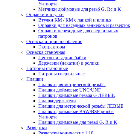
Уитворта
Метчики дюймовые для резьб G, Rc и K
Оправки и втулки
Втулки КМ / КМ с лапкой и клинья
Оправки для насадных зенкеров и развёрток
Оправки переходные для сверлильных
патронов
Оснаска и приспособление
Экстракторы
Оснаска станочная
Центры и задние бабки
Державки (накатки) и ролики
Патроны станочные
Патроны сверлильные
Плашки
Плашки для метрической резьбы
Плашки дюймовые UNC/UNF
Плашки дюймовые резьба G ЛЕВЫЕ
Плашкодержатели
Плашки для метрической резьбы ЛЕВЫЕ
Плашки дюймовые BSW/BSF резьба
Уитворта
Плашки дюймовые для резьб G, R и K
Развертки
Развертки конические 1:10