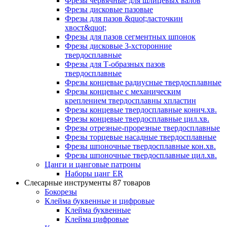
Фрезы червячные для шлицевых валов
Фрезы дисковые пазовые
Фрезы для пазов &quot;ласточкин
хвост&quot;
Фрезы для пазов сегментных шпонок
Фрезы дисковые 3-хсторонние
твердосплавные
Фрезы для Т-образных пазов
твердосплавные
Фрезы концевые радиусные твердосплавные
Фрезы концевые с механическим
креплением твердосплавны хпластин
Фрезы концевые твердосплавные конич.хв.
Фрезы концевые твердосплавные цил.хв.
Фрезы отрезные-прорезные твердосплавные
Фрезы торцевые насадные твердосплавные
Фрезы шпоночные твердосплавные кон.хв.
Фрезы шпоночные твердосплавные цил.хв.
Цанги и цанговые патроны
Наборы цанг ER
Слесарные инструменты
87 товаров
Бокорезы
Клейма буквенные и цифровые
Клейма буквенные
Клейма цифровые