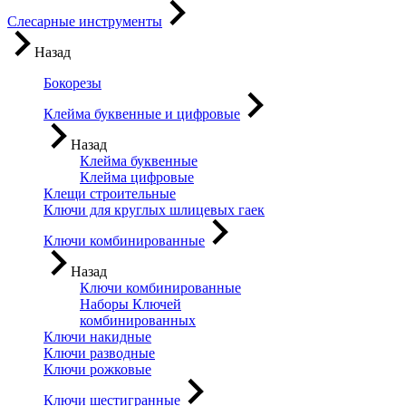
Слесарные инструменты
Назад
Бокорезы
Клейма буквенные и цифровые
Назад
Клейма буквенные
Клейма цифровые
Клещи строительные
Ключи для круглых шлицевых гаек
Ключи комбинированные
Назад
Ключи комбинированные
Наборы Ключей
комбинированных
Ключи накидные
Ключи разводные
Ключи рожковые
Ключи шестигранные