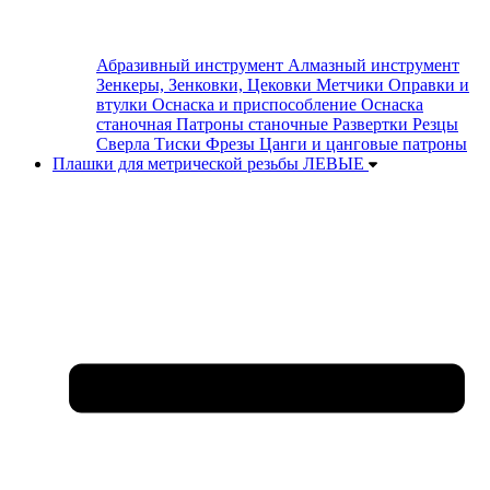
Абразивный инструмент
Алмазный инструмент
Зенкеры, Зенковки, Цековки
Метчики
Оправки и
втулки
Оснаска и приспособление
Оснаска
станочная
Патроны станочные
Развертки
Резцы
Сверла
Тиски
Фрезы
Цанги и цанговые патроны
Плашки для метрической резьбы ЛЕВЫЕ