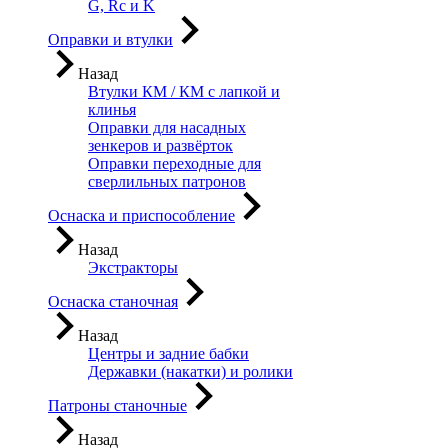
G, Rc и K
Оправки и втулки
Назад
Втулки КМ / КМ с лапкой и
клинья
Оправки для насадных
зенкеров и развёрток
Оправки переходные для
сверлильных патронов
Оснаска и приспособление
Назад
Экстракторы
Оснаска станочная
Назад
Центры и задние бабки
Державки (накатки) и ролики
Патроны станочные
Назад