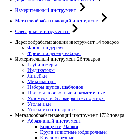
Измерительный инструмент
Металлообрабатывающий инструмент
Слесарные инструменты
Деревообрабатывающий инструмент
14 товаров
Фрезы по дереву
Фрезы по дереву наборы
Измерительный инструмент
26 товаров
Глубиномеры
Индикаторы
Линейки
Микрометры
Наборы щупов, шаблонов
Призмы поверочные и разметочные
Угломеры и Угломеры-траспортиры
Угольники
Угольники столярные
Металлообрабатывающий инструмент
1732 товара
Абразивный инструмент
Корщетки, Чашки
Круги зачистные (обдирочные)
Круги отрезные