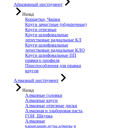
Абразивный инструмент
Назад
Корщетки, Чашки
Круги зачистные (обдирочные)
Круги отрезные
Круги шлифовальные
лепестковые радиальные КЛ
Круги шлифовальные
лепестковые радиальные КЛО
Круги шлифовальные ПП
прямого профиля
Приспособления для правки
кругов
Алмазный инструмент
Назад
Алмазные головки
Алмазные круги
Алмазные отрезные диски
Алмазная и эльборовая паста,
ГОИ, Шкурка
Алмазные
карандаши,иглы,алмазы в