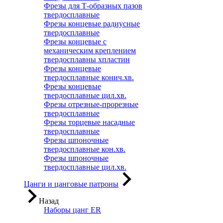
Фрезы для Т-образных пазов
твердосплавные
Фрезы концевые радиусные
твердосплавные
Фрезы концевые с
механическим креплением
твердосплавны хпластин
Фрезы концевые
твердосплавные конич.хв.
Фрезы концевые
твердосплавные цил.хв.
Фрезы отрезные-прорезные
твердосплавные
Фрезы торцевые насадные
твердосплавные
Фрезы шпоночные
твердосплавные кон.хв.
Фрезы шпоночные
твердосплавные цил.хв.
Цанги и цанговые патроны
Назад
Наборы цанг ER