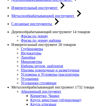
Измерительный инструмент
Металлообрабатывающий инструмент
Слесарные инструменты
Деревообрабатывающий инструмент
14 товаров
Фрезы по дереву
Фрезы по дереву наборы
Измерительный инструмент
26 товаров
Глубиномеры
Индикаторы
Линейки
Микрометры
Наборы щупов, шаблонов
Призмы поверочные и разметочные
Угломеры и Угломеры-траспортиры
Угольники
Угольники столярные
Металлообрабатывающий инструмент
1732 товара
Абразивный инструмент
Корщетки, Чашки
Круги зачистные (обдирочные)
Круги отрезные