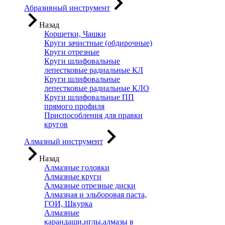
Абразивный инструмент
Назад
Корщетки, Чашки
Круги зачистные (обдирочные)
Круги отрезные
Круги шлифовальные
лепестковые радиальные КЛ
Круги шлифовальные
лепестковые радиальные КЛО
Круги шлифовальные ПП
прямого профиля
Приспособления для правки
кругов
Алмазный инструмент
Назад
Алмазные головки
Алмазные круги
Алмазные отрезные диски
Алмазная и эльборовая паста,
ГОИ, Шкурка
Алмазные
карандаши,иглы,алмазы в