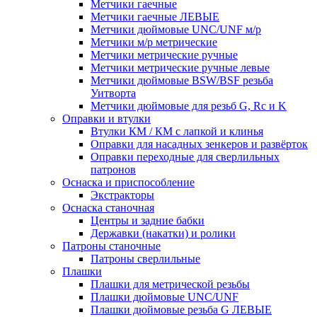
Метчики гаечные
Метчики гаечные ЛЕВЫЕ
Метчики дюймовые UNC/UNF м/р
Метчики м/р метрические
Метчики метрические ручные
Метчики метрические ручные левые
Метчики дюймовые BSW/BSF резьба
Уитворта
Метчики дюймовые для резьб G, Rc и K
Оправки и втулки
Втулки КМ / КМ с лапкой и клинья
Оправки для насадных зенкеров и развёрток
Оправки переходные для сверлильных
патронов
Оснаска и приспособление
Экстракторы
Оснаска станочная
Центры и задние бабки
Державки (накатки) и ролики
Патроны станочные
Патроны сверлильные
Плашки
Плашки для метрической резьбы
Плашки дюймовые UNC/UNF
Плашки дюймовые резьба G ЛЕВЫЕ