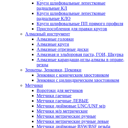
Круги шлифовальные лепестковые
радиальные КЛ
Круги шлифовальные лепестковые
радиальные КЛО
Круги шлифовальные ПП прямого профиля
Приспособления для правки кругов
Алмазный инструмент
Алмазные головки
Алмазные круги
Алмазные отрезные диски
Алмазная и эльборовая паста, ГОИ, Шкурка
Алмазные карандаши,иглы,алмазы в оправе,
резцы
Зенкеры, Зенковки, Цековки
Зенковки с коническим хвостовиком
Зенковки с цилиндрическим хвостовиком
Метчики
Воротоки для метчиков
Метчики гаечные
Метчики гаечные ЛЕВЫЕ
Метчики дюймовые UNC/UNF м/р
Метчики м/р метрические
Метчики метрические ручные
Метчики метрические ручные левые
Метчики дюймовые BSW/BSF резьба