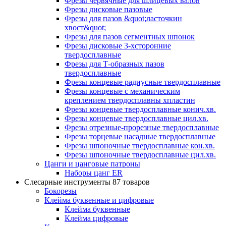
Фрезы червячные для шлицевых валов
Фрезы дисковые пазовые
Фрезы для пазов &quot;ласточкин
хвост&quot;
Фрезы для пазов сегментных шпонок
Фрезы дисковые 3-хсторонние
твердосплавные
Фрезы для Т-образных пазов
твердосплавные
Фрезы концевые радиусные твердосплавные
Фрезы концевые с механическим
креплением твердосплавны хпластин
Фрезы концевые твердосплавные конич.хв.
Фрезы концевые твердосплавные цил.хв.
Фрезы отрезные-прорезные твердосплавные
Фрезы торцевые насадные твердосплавные
Фрезы шпоночные твердосплавные кон.хв.
Фрезы шпоночные твердосплавные цил.хв.
Цанги и цанговые патроны
Наборы цанг ER
Слесарные инструменты
87 товаров
Бокорезы
Клейма буквенные и цифровые
Клейма буквенные
Клейма цифровые