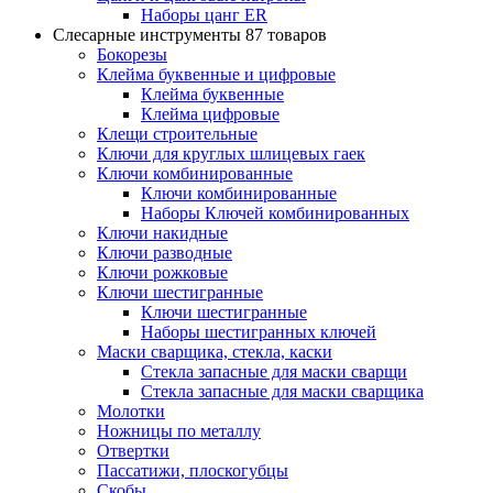
Наборы цанг ER
Слесарные инструменты
87 товаров
Бокорезы
Клейма буквенные и цифровые
Клейма буквенные
Клейма цифровые
Клещи строительные
Ключи для круглых шлицевых гаек
Ключи комбинированные
Ключи комбинированные
Наборы Ключей комбинированных
Ключи накидные
Ключи разводные
Ключи рожковые
Ключи шестигранные
Ключи шестигранные
Наборы шестигранных ключей
Маски сварщика, стекла, каски
Стекла запасные для маски сварщи
Стекла запасные для маски сварщика
Молотки
Ножницы по металлу
Отвертки
Пассатижи, плоскогубцы
Скобы