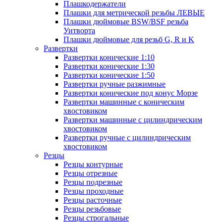
Плашкодержатели
Плашки для метрической резьбы ЛЕВЫЕ
Плашки дюймовые BSW/BSF резьба
Уитворта
Плашки дюймовые для резьб G, R и K
Развертки
Развертки конические 1:10
Развертки конические 1:30
Развертки конические 1:50
Развертки ручные разжимные
Развертки конические под конус Морзе
Развертки машинные с коническим
хвостовиком
Развертки машинные с цилиндрическим
хвостовиком
Развертки ручные с цилиндрическим
хвостовиком
Резцы
Резцы контурные
Резцы отрезные
Резцы подрезные
Резцы проходные
Резцы расточные
Резцы резьбовые
Резцы строгальные