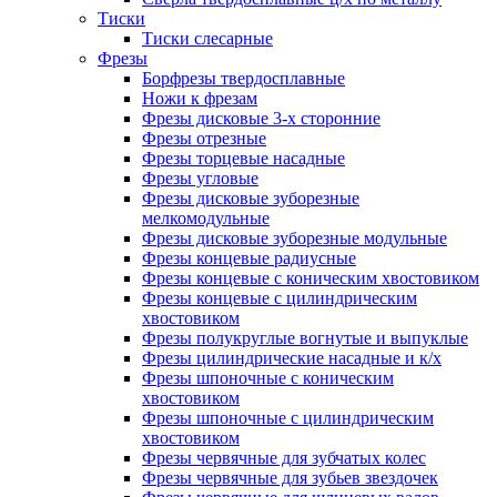
Тиски
Тиски слесарные
Фрезы
Борфрезы твердосплавные
Ножи к фрезам
Фрезы дисковые 3-х сторонние
Фрезы отрезные
Фрезы торцевые насадные
Фрезы угловые
Фрезы дисковые зуборезные
мелкомодульные
Фрезы дисковые зуборезные модульные
Фрезы концевые радиусные
Фрезы концевые с коническим хвостовиком
Фрезы концевые с цилиндрическим
хвостовиком
Фрезы полукруглые вогнутые и выпуклые
Фрезы цилиндрические насадные и к/х
Фрезы шпоночные с коническим
хвостовиком
Фрезы шпоночные с цилиндрическим
хвостовиком
Фрезы червячные для зубчатых колес
Фрезы червячные для зубьев звездочек