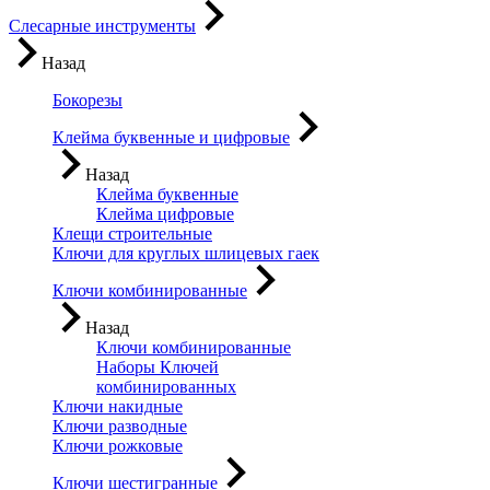
Слесарные инструменты
Назад
Бокорезы
Клейма буквенные и цифровые
Назад
Клейма буквенные
Клейма цифровые
Клещи строительные
Ключи для круглых шлицевых гаек
Ключи комбинированные
Назад
Ключи комбинированные
Наборы Ключей
комбинированных
Ключи накидные
Ключи разводные
Ключи рожковые
Ключи шестигранные