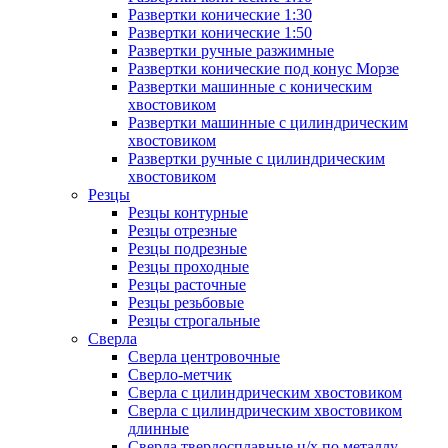
Развертки конические 1:30
Развертки конические 1:50
Развертки ручные разжимные
Развертки конические под конус Морзе
Развертки машинные с коническим
хвостовиком
Развертки машинные с цилиндрическим
хвостовиком
Развертки ручные с цилиндрическим
хвостовиком
Резцы
Резцы контурные
Резцы отрезные
Резцы подрезные
Резцы проходные
Резцы расточные
Резцы резьбовые
Резцы строгальные
Сверла
Сверла центровочные
Сверло-метчик
Сверла с цилиндрическим хвостовиком
Сверла с цилиндрическим хвостовиком
длинные
Сверла твердосплавные ц/х по металлу