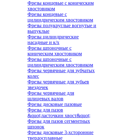
Фрезы концевые с коническим
хвостовиком
Фрезы концевые с
цилиндрическим хвостовиком
Фрезы полукруглые вогнутые и
выпуклые
Фрезы цилиндрические
насадные и к/х
Фрезы шпоночные с
коническим хвостовиком
Фрезы шпоночные с
цилиндрическим хвостовиком
Фрезы червячные для зубчатых
колес
Фрезы червячные для зубьев
звездочек
Фрезы червячные для
шлицевых валов
Фрезы дисковые пазовые
Фрезы для пазов
&quot;ласточкин хвост&quot;
Фрезы для пазов сегментных
шпонок
Фрезы дисковые 3-хсторонние
твердосплавные