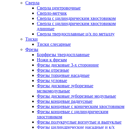
Сверла
Сверла центровочные
Сверло-метчик
Сверла с цилиндрическим хвостовиком
Сверла с цилиндрическим хвостовиком
длинные
Сверла твердосплавные ц/х по металлу
Тиски
Тиски слесарные
Фрезы
Борфрезы твердосплавные
Ножи к фрезам
Фрезы дисковые 3-х сторонние
Фрезы отрезные
Фрезы торцевые насадные
Фрезы угловые
Фрезы дисковые зуборезные
мелкомодульные
Фрезы дисковые зуборезные модульные
Фрезы концевые радиусные
Фрезы концевые с коническим хвостовиком
Фрезы концевые с цилиндрическим
хвостовиком
Фрезы полукруглые вогнутые и выпуклые
Фрезы цилиндрические насадные и к/х