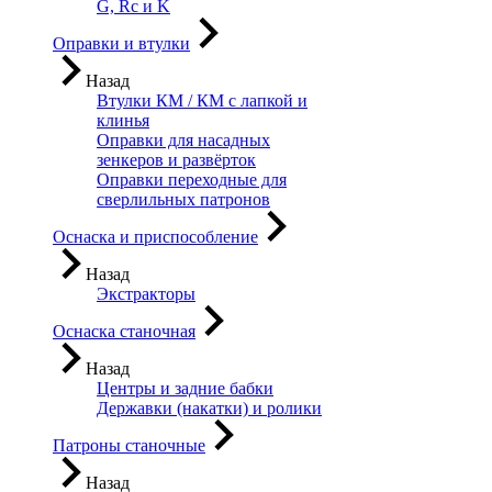
G, Rc и K
Оправки и втулки
Назад
Втулки КМ / КМ с лапкой и
клинья
Оправки для насадных
зенкеров и развёрток
Оправки переходные для
сверлильных патронов
Оснаска и приспособление
Назад
Экстракторы
Оснаска станочная
Назад
Центры и задние бабки
Державки (накатки) и ролики
Патроны станочные
Назад