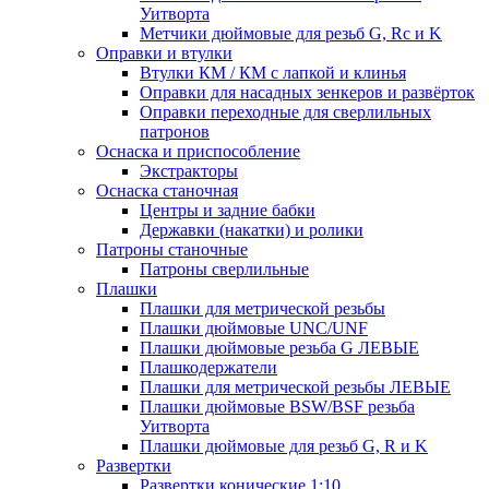
Уитворта
Метчики дюймовые для резьб G, Rc и K
Оправки и втулки
Втулки КМ / КМ с лапкой и клинья
Оправки для насадных зенкеров и развёрток
Оправки переходные для сверлильных
патронов
Оснаска и приспособление
Экстракторы
Оснаска станочная
Центры и задние бабки
Державки (накатки) и ролики
Патроны станочные
Патроны сверлильные
Плашки
Плашки для метрической резьбы
Плашки дюймовые UNC/UNF
Плашки дюймовые резьба G ЛЕВЫЕ
Плашкодержатели
Плашки для метрической резьбы ЛЕВЫЕ
Плашки дюймовые BSW/BSF резьба
Уитворта
Плашки дюймовые для резьб G, R и K
Развертки
Развертки конические 1:10