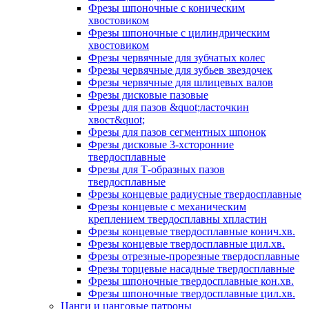
Фрезы шпоночные с коническим
хвостовиком
Фрезы шпоночные с цилиндрическим
хвостовиком
Фрезы червячные для зубчатых колес
Фрезы червячные для зубьев звездочек
Фрезы червячные для шлицевых валов
Фрезы дисковые пазовые
Фрезы для пазов &quot;ласточкин
хвост&quot;
Фрезы для пазов сегментных шпонок
Фрезы дисковые 3-хсторонние
твердосплавные
Фрезы для Т-образных пазов
твердосплавные
Фрезы концевые радиусные твердосплавные
Фрезы концевые с механическим
креплением твердосплавны хпластин
Фрезы концевые твердосплавные конич.хв.
Фрезы концевые твердосплавные цил.хв.
Фрезы отрезные-прорезные твердосплавные
Фрезы торцевые насадные твердосплавные
Фрезы шпоночные твердосплавные кон.хв.
Фрезы шпоночные твердосплавные цил.хв.
Цанги и цанговые патроны