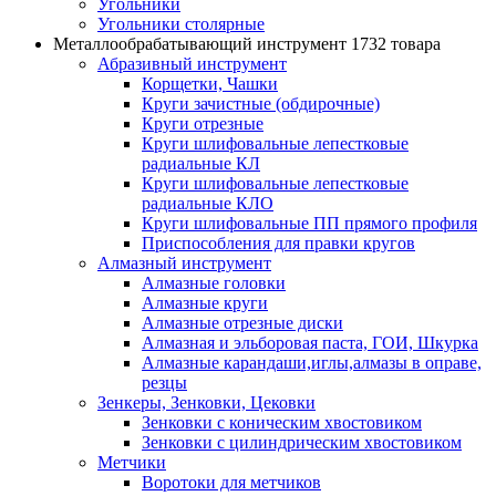
Угольники
Угольники столярные
Металлообрабатывающий инструмент
1732 товара
Абразивный инструмент
Корщетки, Чашки
Круги зачистные (обдирочные)
Круги отрезные
Круги шлифовальные лепестковые
радиальные КЛ
Круги шлифовальные лепестковые
радиальные КЛО
Круги шлифовальные ПП прямого профиля
Приспособления для правки кругов
Алмазный инструмент
Алмазные головки
Алмазные круги
Алмазные отрезные диски
Алмазная и эльборовая паста, ГОИ, Шкурка
Алмазные карандаши,иглы,алмазы в оправе,
резцы
Зенкеры, Зенковки, Цековки
Зенковки с коническим хвостовиком
Зенковки с цилиндрическим хвостовиком
Метчики
Воротоки для метчиков