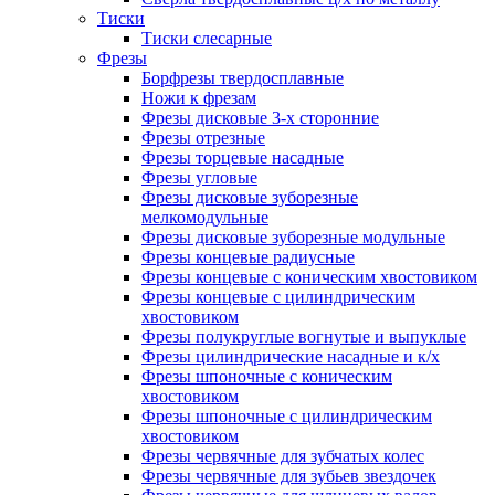
Тиски
Тиски слесарные
Фрезы
Борфрезы твердосплавные
Ножи к фрезам
Фрезы дисковые 3-х сторонние
Фрезы отрезные
Фрезы торцевые насадные
Фрезы угловые
Фрезы дисковые зуборезные
мелкомодульные
Фрезы дисковые зуборезные модульные
Фрезы концевые радиусные
Фрезы концевые с коническим хвостовиком
Фрезы концевые с цилиндрическим
хвостовиком
Фрезы полукруглые вогнутые и выпуклые
Фрезы цилиндрические насадные и к/х
Фрезы шпоночные с коническим
хвостовиком
Фрезы шпоночные с цилиндрическим
хвостовиком
Фрезы червячные для зубчатых колес
Фрезы червячные для зубьев звездочек