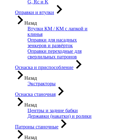
G, Rc и K
Оправки и втулки
Назад
Втулки КМ / КМ с лапкой и
клинья
Оправки для насадных
зенкеров и развёрток
Оправки переходные для
сверлильных патронов
Оснаска и приспособление
Назад
Экстракторы
Оснаска станочная
Назад
Центры и задние бабки
Державки (накатки) и ролики
Патроны станочные
Назад