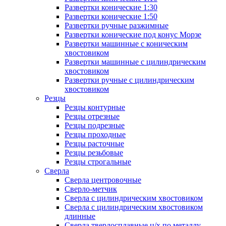
Развертки конические 1:30
Развертки конические 1:50
Развертки ручные разжимные
Развертки конические под конус Морзе
Развертки машинные с коническим
хвостовиком
Развертки машинные с цилиндрическим
хвостовиком
Развертки ручные с цилиндрическим
хвостовиком
Резцы
Резцы контурные
Резцы отрезные
Резцы подрезные
Резцы проходные
Резцы расточные
Резцы резьбовые
Резцы строгальные
Сверла
Сверла центровочные
Сверло-метчик
Сверла с цилиндрическим хвостовиком
Сверла с цилиндрическим хвостовиком
длинные
Сверла твердосплавные ц/х по металлу