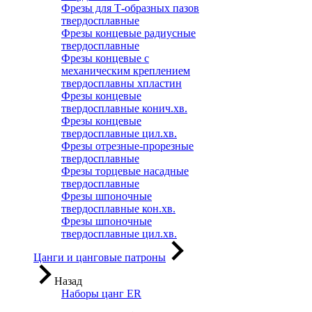
Фрезы для Т-образных пазов
твердосплавные
Фрезы концевые радиусные
твердосплавные
Фрезы концевые с
механическим креплением
твердосплавны хпластин
Фрезы концевые
твердосплавные конич.хв.
Фрезы концевые
твердосплавные цил.хв.
Фрезы отрезные-прорезные
твердосплавные
Фрезы торцевые насадные
твердосплавные
Фрезы шпоночные
твердосплавные кон.хв.
Фрезы шпоночные
твердосплавные цил.хв.
Цанги и цанговые патроны
Назад
Наборы цанг ER