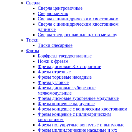
Сверла
Сверла центровочные
Сверло-метчик
Сверла с цилиндрическим хвостовиком
Сверла с цилиндрическим хвостовиком
длинные
Сверла твердосплавные ц/х по металлу
Тиски
Тиски слесарные
Фрезы
Борфрезы твердосплавные
Ножи к фрезам
Фрезы дисковые 3-х сторонние
Фрезы отрезные
Фрезы торцевые насадные
Фрезы угловые
Фрезы дисковые зуборезные
мелкомодульные
Фрезы дисковые зуборезные модульные
Фрезы концевые радиусные
Фрезы концевые с коническим хвостовиком
Фрезы концевые с цилиндрическим
хвостовиком
Фрезы полукруглые вогнутые и выпуклые
Фрезы цилиндрические насадные и к/х