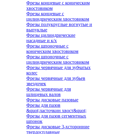
Фрезы концевые с коническим
хвостовиком
Фрезы концевые с
цилиндрическим хвостовиком
Фрезы полукруглые вогнутые и
выпуклые
Фрезы цилиндрические
насадные и к/х
Фрезы шпоночные с
коническим хвостовиком
Фрезы шпоночные с
цилиндрическим хвостовиком
Фрезы червячные для зубчатых
колес
Фрезы червячные для зубьев
звездочек
Фрезы червячные для
шлицевых валов
Фрезы дисковые пазовые
Фрезы для пазов
&quot;ласточкин хвост&quot;
Фрезы для пазов сегментных
шпонок
Фрезы дисковые 3-хсторонние
твердосплавные