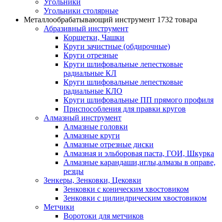
Угольники
Угольники столярные
Металлообрабатывающий инструмент
1732 товара
Абразивный инструмент
Корщетки, Чашки
Круги зачистные (обдирочные)
Круги отрезные
Круги шлифовальные лепестковые
радиальные КЛ
Круги шлифовальные лепестковые
радиальные КЛО
Круги шлифовальные ПП прямого профиля
Приспособления для правки кругов
Алмазный инструмент
Алмазные головки
Алмазные круги
Алмазные отрезные диски
Алмазная и эльборовая паста, ГОИ, Шкурка
Алмазные карандаши,иглы,алмазы в оправе,
резцы
Зенкеры, Зенковки, Цековки
Зенковки с коническим хвостовиком
Зенковки с цилиндрическим хвостовиком
Метчики
Воротоки для метчиков