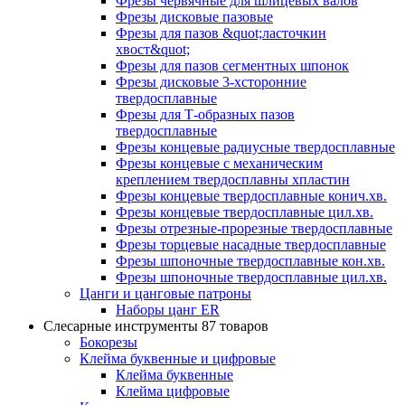
Фрезы червячные для шлицевых валов
Фрезы дисковые пазовые
Фрезы для пазов &quot;ласточкин
хвост&quot;
Фрезы для пазов сегментных шпонок
Фрезы дисковые 3-хсторонние
твердосплавные
Фрезы для Т-образных пазов
твердосплавные
Фрезы концевые радиусные твердосплавные
Фрезы концевые с механическим
креплением твердосплавны хпластин
Фрезы концевые твердосплавные конич.хв.
Фрезы концевые твердосплавные цил.хв.
Фрезы отрезные-прорезные твердосплавные
Фрезы торцевые насадные твердосплавные
Фрезы шпоночные твердосплавные кон.хв.
Фрезы шпоночные твердосплавные цил.хв.
Цанги и цанговые патроны
Наборы цанг ER
Слесарные инструменты
87 товаров
Бокорезы
Клейма буквенные и цифровые
Клейма буквенные
Клейма цифровые