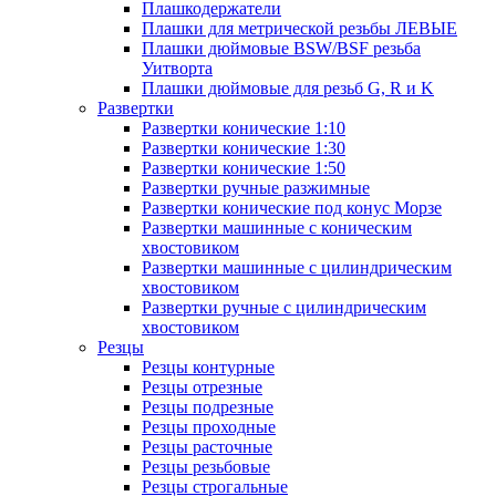
Плашкодержатели
Плашки для метрической резьбы ЛЕВЫЕ
Плашки дюймовые BSW/BSF резьба
Уитворта
Плашки дюймовые для резьб G, R и K
Развертки
Развертки конические 1:10
Развертки конические 1:30
Развертки конические 1:50
Развертки ручные разжимные
Развертки конические под конус Морзе
Развертки машинные с коническим
хвостовиком
Развертки машинные с цилиндрическим
хвостовиком
Развертки ручные с цилиндрическим
хвостовиком
Резцы
Резцы контурные
Резцы отрезные
Резцы подрезные
Резцы проходные
Резцы расточные
Резцы резьбовые
Резцы строгальные