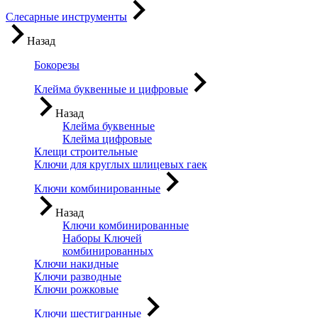
Слесарные инструменты
Назад
Бокорезы
Клейма буквенные и цифровые
Назад
Клейма буквенные
Клейма цифровые
Клещи строительные
Ключи для круглых шлицевых гаек
Ключи комбинированные
Назад
Ключи комбинированные
Наборы Ключей
комбинированных
Ключи накидные
Ключи разводные
Ключи рожковые
Ключи шестигранные