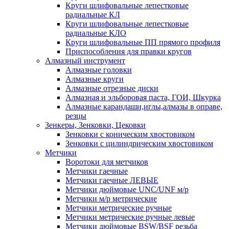
Круги шлифовальные лепестковые
радиальные КЛ
Круги шлифовальные лепестковые
радиальные КЛО
Круги шлифовальные ПП прямого профиля
Приспособления для правки кругов
Алмазный инструмент
Алмазные головки
Алмазные круги
Алмазные отрезные диски
Алмазная и эльборовая паста, ГОИ, Шкурка
Алмазные карандаши,иглы,алмазы в оправе,
резцы
Зенкеры, Зенковки, Цековки
Зенковки с коническим хвостовиком
Зенковки с цилиндрическим хвостовиком
Метчики
Воротоки для метчиков
Метчики гаечные
Метчики гаечные ЛЕВЫЕ
Метчики дюймовые UNC/UNF м/р
Метчики м/р метрические
Метчики метрические ручные
Метчики метрические ручные левые
Метчики дюймовые BSW/BSF резьба