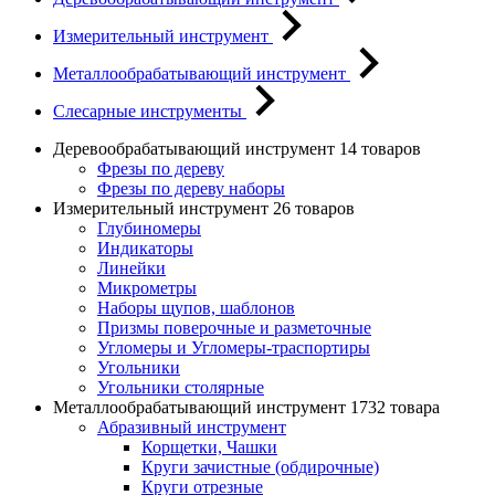
Измерительный инструмент
Металлообрабатывающий инструмент
Слесарные инструменты
Деревообрабатывающий инструмент
14 товаров
Фрезы по дереву
Фрезы по дереву наборы
Измерительный инструмент
26 товаров
Глубиномеры
Индикаторы
Линейки
Микрометры
Наборы щупов, шаблонов
Призмы поверочные и разметочные
Угломеры и Угломеры-траспортиры
Угольники
Угольники столярные
Металлообрабатывающий инструмент
1732 товара
Абразивный инструмент
Корщетки, Чашки
Круги зачистные (обдирочные)
Круги отрезные