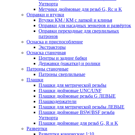
Уитворта
Метчики дюймовые для резьб G, Rc и K
Оправки и втулки
Втулки КМ / КМ с лапкой и клинья
Оправки для насадных зенкеров и развёрток
Оправки переходные для сверлильных
патронов
Оснаска и приспособление
Экстракторы
Оснаска станочная
Центры и задние бабки
Державки (накатки) и ролики
Патроны станочные
Патроны сверлильные
Плашки
Плашки для метрической резьбы
Плашки дюймовые UNC/UNF
Плашки дюймовые резьба G ЛЕВЫЕ
Плашкодержатели
Плашки для метрической резьбы ЛЕВЫЕ
Плашки дюймовые BSW/BSF резьба
Уитворта
Плашки дюймовые для резьб G, R и K
Развертки
Развертки конические 1:10