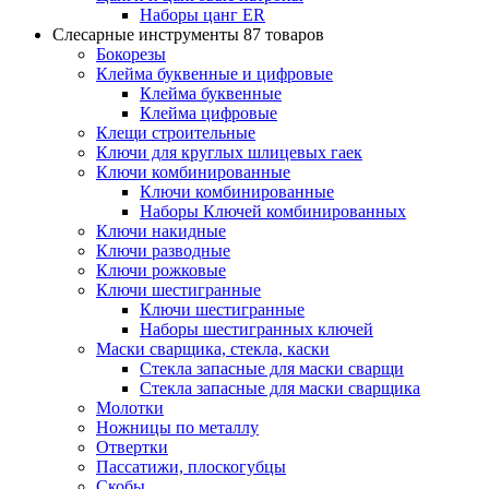
Наборы цанг ER
Слесарные инструменты
87 товаров
Бокорезы
Клейма буквенные и цифровые
Клейма буквенные
Клейма цифровые
Клещи строительные
Ключи для круглых шлицевых гаек
Ключи комбинированные
Ключи комбинированные
Наборы Ключей комбинированных
Ключи накидные
Ключи разводные
Ключи рожковые
Ключи шестигранные
Ключи шестигранные
Наборы шестигранных ключей
Маски сварщика, стекла, каски
Стекла запасные для маски сварщи
Стекла запасные для маски сварщика
Молотки
Ножницы по металлу
Отвертки
Пассатижи, плоскогубцы
Скобы