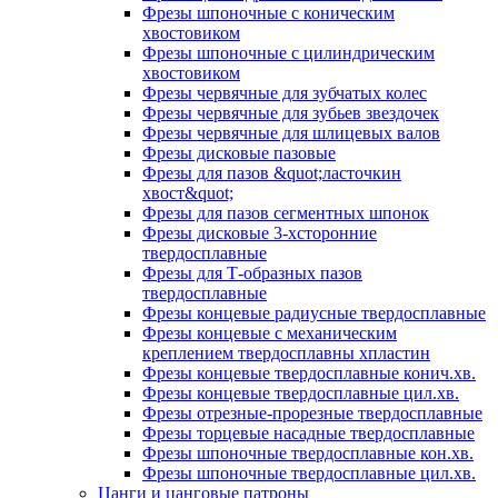
Фрезы шпоночные с коническим
хвостовиком
Фрезы шпоночные с цилиндрическим
хвостовиком
Фрезы червячные для зубчатых колес
Фрезы червячные для зубьев звездочек
Фрезы червячные для шлицевых валов
Фрезы дисковые пазовые
Фрезы для пазов &quot;ласточкин
хвост&quot;
Фрезы для пазов сегментных шпонок
Фрезы дисковые 3-хсторонние
твердосплавные
Фрезы для Т-образных пазов
твердосплавные
Фрезы концевые радиусные твердосплавные
Фрезы концевые с механическим
креплением твердосплавны хпластин
Фрезы концевые твердосплавные конич.хв.
Фрезы концевые твердосплавные цил.хв.
Фрезы отрезные-прорезные твердосплавные
Фрезы торцевые насадные твердосплавные
Фрезы шпоночные твердосплавные кон.хв.
Фрезы шпоночные твердосплавные цил.хв.
Цанги и цанговые патроны