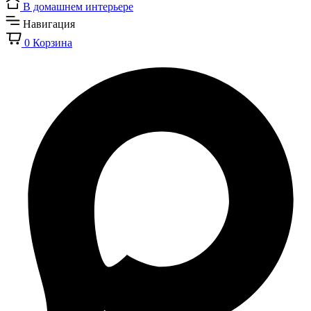
В домашнем интерьере
Навигация
0
Корзина