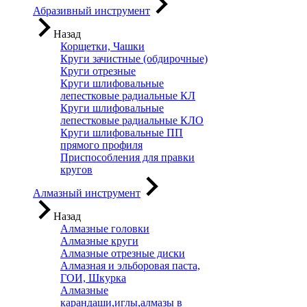
Абразивный инструмент
Назад
Корщетки, Чашки
Круги зачистные (обдирочные)
Круги отрезные
Круги шлифовальные
лепестковые радиальные КЛ
Круги шлифовальные
лепестковые радиальные КЛО
Круги шлифовальные ПП
прямого профиля
Приспособления для правки
кругов
Алмазный инструмент
Назад
Алмазные головки
Алмазные круги
Алмазные отрезные диски
Алмазная и эльборовая паста,
ГОИ, Шкурка
Алмазные
карандаши,иглы,алмазы в