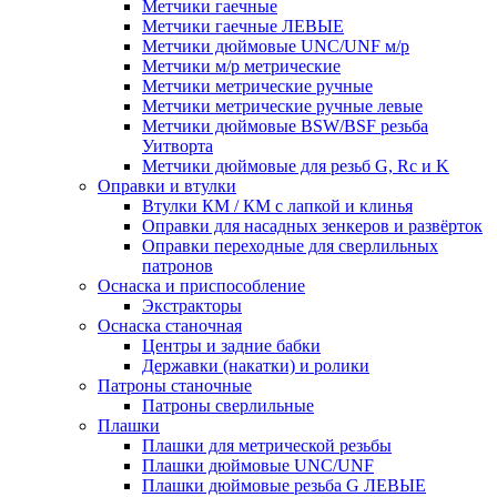
Метчики гаечные
Метчики гаечные ЛЕВЫЕ
Метчики дюймовые UNC/UNF м/р
Метчики м/р метрические
Метчики метрические ручные
Метчики метрические ручные левые
Метчики дюймовые BSW/BSF резьба
Уитворта
Метчики дюймовые для резьб G, Rc и K
Оправки и втулки
Втулки КМ / КМ с лапкой и клинья
Оправки для насадных зенкеров и развёрток
Оправки переходные для сверлильных
патронов
Оснаска и приспособление
Экстракторы
Оснаска станочная
Центры и задние бабки
Державки (накатки) и ролики
Патроны станочные
Патроны сверлильные
Плашки
Плашки для метрической резьбы
Плашки дюймовые UNC/UNF
Плашки дюймовые резьба G ЛЕВЫЕ