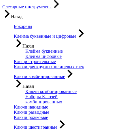
Слесарные инструменты
Назад
Бокорезы
Клейма буквенные и цифровые
Назад
Клейма буквенные
Клейма цифровые
Клещи строительные
Ключи для круглых шлицевых гаек
Ключи комбинированные
Назад
Ключи комбинированные
Наборы Ключей
комбинированных
Ключи накидные
Ключи разводные
Ключи рожковые
Ключи шестигранные