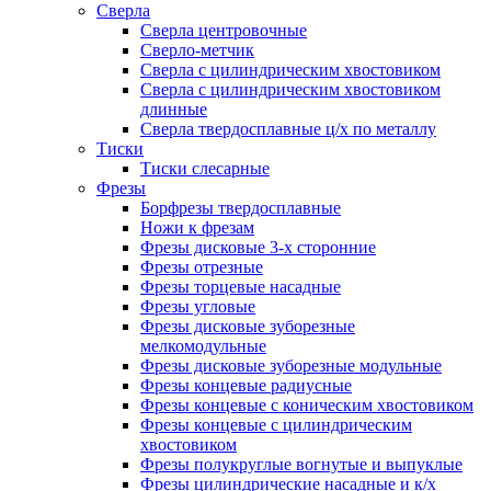
Сверла
Сверла центровочные
Сверло-метчик
Сверла с цилиндрическим хвостовиком
Сверла с цилиндрическим хвостовиком
длинные
Сверла твердосплавные ц/х по металлу
Тиски
Тиски слесарные
Фрезы
Борфрезы твердосплавные
Ножи к фрезам
Фрезы дисковые 3-х сторонние
Фрезы отрезные
Фрезы торцевые насадные
Фрезы угловые
Фрезы дисковые зуборезные
мелкомодульные
Фрезы дисковые зуборезные модульные
Фрезы концевые радиусные
Фрезы концевые с коническим хвостовиком
Фрезы концевые с цилиндрическим
хвостовиком
Фрезы полукруглые вогнутые и выпуклые
Фрезы цилиндрические насадные и к/х