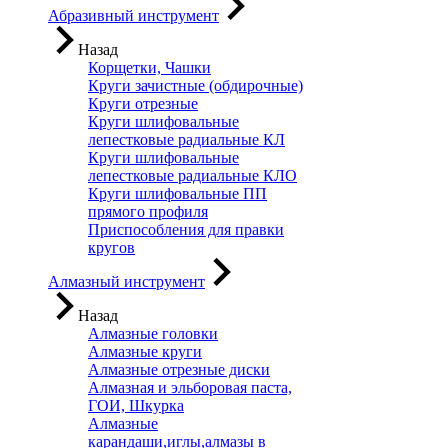
Абразивный инструмент
Назад
Корщетки, Чашки
Круги зачистные (обдирочные)
Круги отрезные
Круги шлифовальные
лепестковые радиальные КЛ
Круги шлифовальные
лепестковые радиальные КЛО
Круги шлифовальные ПП
прямого профиля
Приспособления для правки
кругов
Алмазный инструмент
Назад
Алмазные головки
Алмазные круги
Алмазные отрезные диски
Алмазная и эльборовая паста,
ГОИ, Шкурка
Алмазные
карандаши,иглы,алмазы в