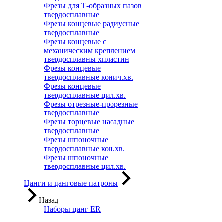
Фрезы для Т-образных пазов
твердосплавные
Фрезы концевые радиусные
твердосплавные
Фрезы концевые с
механическим креплением
твердосплавны хпластин
Фрезы концевые
твердосплавные конич.хв.
Фрезы концевые
твердосплавные цил.хв.
Фрезы отрезные-прорезные
твердосплавные
Фрезы торцевые насадные
твердосплавные
Фрезы шпоночные
твердосплавные кон.хв.
Фрезы шпоночные
твердосплавные цил.хв.
Цанги и цанговые патроны
Назад
Наборы цанг ER