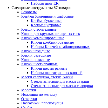
Наборы цанг ER
Слесарные инструменты
87 товаров
Бокорезы
Клейма буквенные и цифровые
Клейма буквенные
Клейма цифровые
Клещи строительные
Ключи для круглых шлицевых гаек
Ключи комбинированные
Ключи комбинированные
Наборы Ключей комбинированных
Ключи накидные
Ключи разводные
Ключи рожковые
Ключи шестигранные
Ключи шестигранные
Наборы шестигранных ключей
Маски сварщика, стекла, каски
Стекла запасные для маски сварщи
Стекла запасные для маски сварщика
Молотки
Ножницы по металлу
Отвертки
Пассатижи, плоскогубцы
Скобы