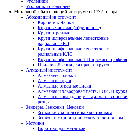
Угольники
Угольники столярные
Металлообрабатывающий инструмент
1732 товара
Абразивный инструмент
Корщетки, Чашки
Круги зачистные (обдирочные)
Круги отрезные
Круги шлифовальные лепестковые
радиальные КЛ
Круги шлифовальные лепестковые
радиальные КЛО
Круги шлифовальные ПП прямого профиля
Приспособления для правки кругов
Алмазный инструмент
Алмазные головки
Алмазные круги
Алмазные отрезные диски
Алмазная и эльборовая паста, ГОИ, Шкурка
Алмазные карандаши,иглы,алмазы в оправе,
резцы
Зенкеры, Зенковки, Цековки
Зенковки с коническим хвостовиком
Зенковки с цилиндрическим хвостовиком
Метчики
Воротоки для метчиков