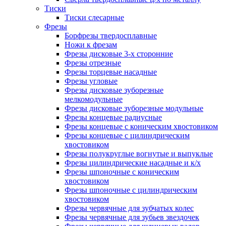
Тиски
Тиски слесарные
Фрезы
Борфрезы твердосплавные
Ножи к фрезам
Фрезы дисковые 3-х сторонние
Фрезы отрезные
Фрезы торцевые насадные
Фрезы угловые
Фрезы дисковые зуборезные
мелкомодульные
Фрезы дисковые зуборезные модульные
Фрезы концевые радиусные
Фрезы концевые с коническим хвостовиком
Фрезы концевые с цилиндрическим
хвостовиком
Фрезы полукруглые вогнутые и выпуклые
Фрезы цилиндрические насадные и к/х
Фрезы шпоночные с коническим
хвостовиком
Фрезы шпоночные с цилиндрическим
хвостовиком
Фрезы червячные для зубчатых колес
Фрезы червячные для зубьев звездочек