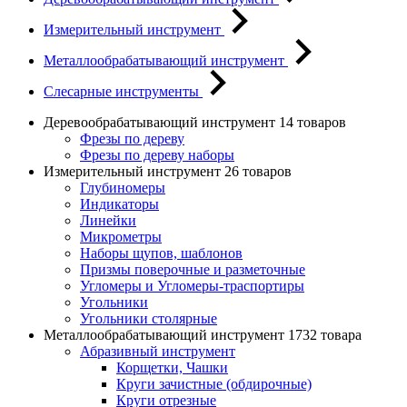
Измерительный инструмент
Металлообрабатывающий инструмент
Слесарные инструменты
Деревообрабатывающий инструмент
14 товаров
Фрезы по дереву
Фрезы по дереву наборы
Измерительный инструмент
26 товаров
Глубиномеры
Индикаторы
Линейки
Микрометры
Наборы щупов, шаблонов
Призмы поверочные и разметочные
Угломеры и Угломеры-траспортиры
Угольники
Угольники столярные
Металлообрабатывающий инструмент
1732 товара
Абразивный инструмент
Корщетки, Чашки
Круги зачистные (обдирочные)
Круги отрезные