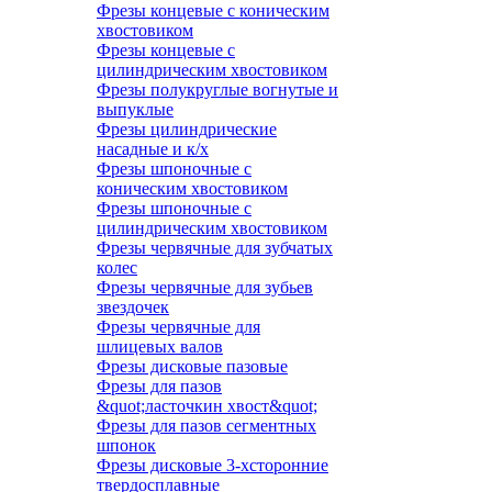
Фрезы концевые с коническим
хвостовиком
Фрезы концевые с
цилиндрическим хвостовиком
Фрезы полукруглые вогнутые и
выпуклые
Фрезы цилиндрические
насадные и к/х
Фрезы шпоночные с
коническим хвостовиком
Фрезы шпоночные с
цилиндрическим хвостовиком
Фрезы червячные для зубчатых
колес
Фрезы червячные для зубьев
звездочек
Фрезы червячные для
шлицевых валов
Фрезы дисковые пазовые
Фрезы для пазов
&quot;ласточкин хвост&quot;
Фрезы для пазов сегментных
шпонок
Фрезы дисковые 3-хсторонние
твердосплавные