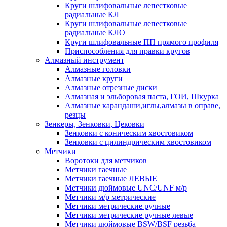
Круги шлифовальные лепестковые
радиальные КЛ
Круги шлифовальные лепестковые
радиальные КЛО
Круги шлифовальные ПП прямого профиля
Приспособления для правки кругов
Алмазный инструмент
Алмазные головки
Алмазные круги
Алмазные отрезные диски
Алмазная и эльборовая паста, ГОИ, Шкурка
Алмазные карандаши,иглы,алмазы в оправе,
резцы
Зенкеры, Зенковки, Цековки
Зенковки с коническим хвостовиком
Зенковки с цилиндрическим хвостовиком
Метчики
Воротоки для метчиков
Метчики гаечные
Метчики гаечные ЛЕВЫЕ
Метчики дюймовые UNC/UNF м/р
Метчики м/р метрические
Метчики метрические ручные
Метчики метрические ручные левые
Метчики дюймовые BSW/BSF резьба