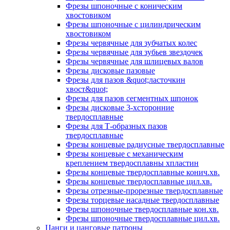
Фрезы шпоночные с коническим
хвостовиком
Фрезы шпоночные с цилиндрическим
хвостовиком
Фрезы червячные для зубчатых колес
Фрезы червячные для зубьев звездочек
Фрезы червячные для шлицевых валов
Фрезы дисковые пазовые
Фрезы для пазов &quot;ласточкин
хвост&quot;
Фрезы для пазов сегментных шпонок
Фрезы дисковые 3-хсторонние
твердосплавные
Фрезы для Т-образных пазов
твердосплавные
Фрезы концевые радиусные твердосплавные
Фрезы концевые с механическим
креплением твердосплавны хпластин
Фрезы концевые твердосплавные конич.хв.
Фрезы концевые твердосплавные цил.хв.
Фрезы отрезные-прорезные твердосплавные
Фрезы торцевые насадные твердосплавные
Фрезы шпоночные твердосплавные кон.хв.
Фрезы шпоночные твердосплавные цил.хв.
Цанги и цанговые патроны