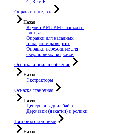
G, Rc и K
Оправки и втулки
Назад
Втулки КМ / КМ с лапкой и
клинья
Оправки для насадных
зенкеров и развёрток
Оправки переходные для
сверлильных патронов
Оснаска и приспособление
Назад
Экстракторы
Оснаска станочная
Назад
Центры и задние бабки
Державки (накатки) и ролики
Патроны станочные
Назад