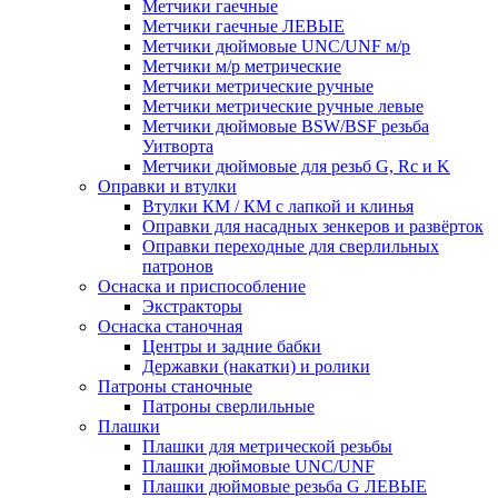
Метчики гаечные
Метчики гаечные ЛЕВЫЕ
Метчики дюймовые UNC/UNF м/р
Метчики м/р метрические
Метчики метрические ручные
Метчики метрические ручные левые
Метчики дюймовые BSW/BSF резьба
Уитворта
Метчики дюймовые для резьб G, Rc и K
Оправки и втулки
Втулки КМ / КМ с лапкой и клинья
Оправки для насадных зенкеров и развёрток
Оправки переходные для сверлильных
патронов
Оснаска и приспособление
Экстракторы
Оснаска станочная
Центры и задние бабки
Державки (накатки) и ролики
Патроны станочные
Патроны сверлильные
Плашки
Плашки для метрической резьбы
Плашки дюймовые UNC/UNF
Плашки дюймовые резьба G ЛЕВЫЕ