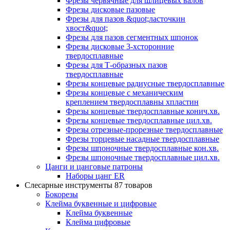
Фрезы червячные для шлицевых валов
Фрезы дисковые пазовые
Фрезы для пазов &quot;ласточкин
хвост&quot;
Фрезы для пазов сегментных шпонок
Фрезы дисковые 3-хсторонние
твердосплавные
Фрезы для Т-образных пазов
твердосплавные
Фрезы концевые радиусные твердосплавные
Фрезы концевые с механическим
креплением твердосплавны хпластин
Фрезы концевые твердосплавные конич.хв.
Фрезы концевые твердосплавные цил.хв.
Фрезы отрезные-прорезные твердосплавные
Фрезы торцевые насадные твердосплавные
Фрезы шпоночные твердосплавные кон.хв.
Фрезы шпоночные твердосплавные цил.хв.
Цанги и цанговые патроны
Наборы цанг ER
Слесарные инструменты
87 товаров
Бокорезы
Клейма буквенные и цифровые
Клейма буквенные
Клейма цифровые