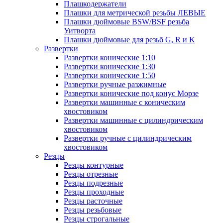
Плашкодержатели
Плашки для метрической резьбы ЛЕВЫЕ
Плашки дюймовые BSW/BSF резьба
Уитворта
Плашки дюймовые для резьб G, R и K
Развертки
Развертки конические 1:10
Развертки конические 1:30
Развертки конические 1:50
Развертки ручные разжимные
Развертки конические под конус Морзе
Развертки машинные с коническим
хвостовиком
Развертки машинные с цилиндрическим
хвостовиком
Развертки ручные с цилиндрическим
хвостовиком
Резцы
Резцы контурные
Резцы отрезные
Резцы подрезные
Резцы проходные
Резцы расточные
Резцы резьбовые
Резцы строгальные