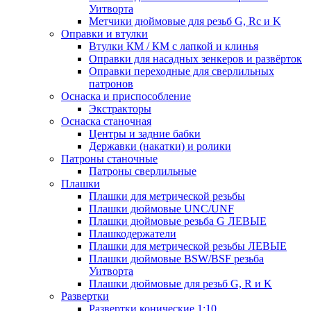
Уитворта
Метчики дюймовые для резьб G, Rc и K
Оправки и втулки
Втулки КМ / КМ с лапкой и клинья
Оправки для насадных зенкеров и развёрток
Оправки переходные для сверлильных
патронов
Оснаска и приспособление
Экстракторы
Оснаска станочная
Центры и задние бабки
Державки (накатки) и ролики
Патроны станочные
Патроны сверлильные
Плашки
Плашки для метрической резьбы
Плашки дюймовые UNC/UNF
Плашки дюймовые резьба G ЛЕВЫЕ
Плашкодержатели
Плашки для метрической резьбы ЛЕВЫЕ
Плашки дюймовые BSW/BSF резьба
Уитворта
Плашки дюймовые для резьб G, R и K
Развертки
Развертки конические 1:10