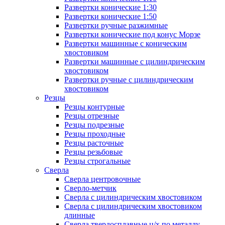
Развертки конические 1:30
Развертки конические 1:50
Развертки ручные разжимные
Развертки конические под конус Морзе
Развертки машинные с коническим
хвостовиком
Развертки машинные с цилиндрическим
хвостовиком
Развертки ручные с цилиндрическим
хвостовиком
Резцы
Резцы контурные
Резцы отрезные
Резцы подрезные
Резцы проходные
Резцы расточные
Резцы резьбовые
Резцы строгальные
Сверла
Сверла центровочные
Сверло-метчик
Сверла с цилиндрическим хвостовиком
Сверла с цилиндрическим хвостовиком
длинные
Сверла твердосплавные ц/х по металлу