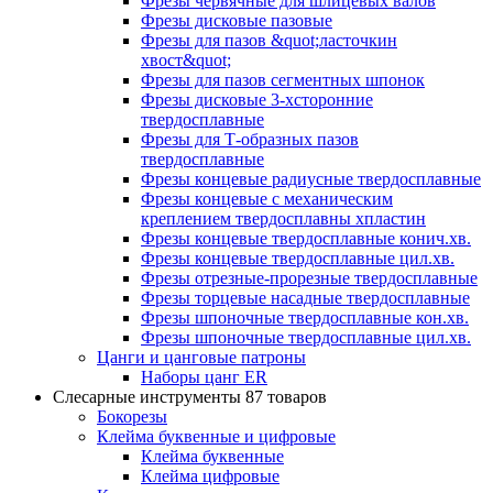
Фрезы червячные для шлицевых валов
Фрезы дисковые пазовые
Фрезы для пазов &quot;ласточкин
хвост&quot;
Фрезы для пазов сегментных шпонок
Фрезы дисковые 3-хсторонние
твердосплавные
Фрезы для Т-образных пазов
твердосплавные
Фрезы концевые радиусные твердосплавные
Фрезы концевые с механическим
креплением твердосплавны хпластин
Фрезы концевые твердосплавные конич.хв.
Фрезы концевые твердосплавные цил.хв.
Фрезы отрезные-прорезные твердосплавные
Фрезы торцевые насадные твердосплавные
Фрезы шпоночные твердосплавные кон.хв.
Фрезы шпоночные твердосплавные цил.хв.
Цанги и цанговые патроны
Наборы цанг ER
Слесарные инструменты
87 товаров
Бокорезы
Клейма буквенные и цифровые
Клейма буквенные
Клейма цифровые