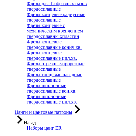
Фрезы для Т-образных пазов
твердосплавные
Фрезы концевые радиусные
твердосплавные
Фрезы концевые с
механическим креплением
твердосплавны хпластин
Фрезы концевые
твердосплавные конич.хв.
Фрезы концевые
твердосплавные цил.хв.
Фрезы отрезные-прорезные
твердосплавные
Фрезы торцевые насадные
твердосплавные
Фрезы шпоночные
твердосплавные кон.хв.
Фрезы шпоночные
твердосплавные цил.хв.
Цанги и цанговые патроны
Назад
Наборы цанг ER