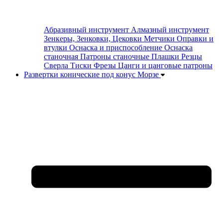
Абразивный инструмент
Алмазный инструмент
Зенкеры, Зенковки, Цековки
Метчики
Оправки и
втулки
Оснаска и приспособление
Оснаска
станочная
Патроны станочные
Плашки
Резцы
Сверла
Тиски
Фрезы
Цанги и цанговые патроны
Развертки конические под конус Морзе