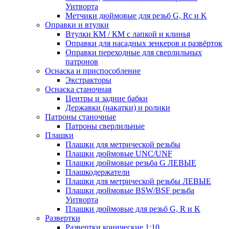
Уитворта
Метчики дюймовые для резьб G, Rc и K
Оправки и втулки
Втулки КМ / КМ с лапкой и клинья
Оправки для насадных зенкеров и развёрток
Оправки переходные для сверлильных
патронов
Оснаска и приспособление
Экстракторы
Оснаска станочная
Центры и задние бабки
Державки (накатки) и ролики
Патроны станочные
Патроны сверлильные
Плашки
Плашки для метрической резьбы
Плашки дюймовые UNC/UNF
Плашки дюймовые резьба G ЛЕВЫЕ
Плашкодержатели
Плашки для метрической резьбы ЛЕВЫЕ
Плашки дюймовые BSW/BSF резьба
Уитворта
Плашки дюймовые для резьб G, R и K
Развертки
Развертки конические 1:10