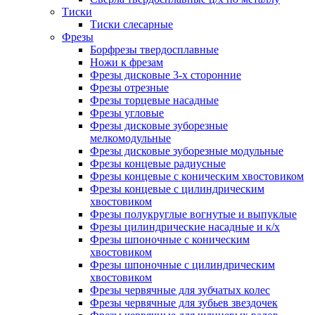
Тиски
Тиски слесарные
Фрезы
Борфрезы твердосплавные
Ножи к фрезам
Фрезы дисковые 3-х сторонние
Фрезы отрезные
Фрезы торцевые насадные
Фрезы угловые
Фрезы дисковые зуборезные
мелкомодульные
Фрезы дисковые зуборезные модульные
Фрезы концевые радиусные
Фрезы концевые с коническим хвостовиком
Фрезы концевые с цилиндрическим
хвостовиком
Фрезы полукруглые вогнутые и выпуклые
Фрезы цилиндрические насадные и к/х
Фрезы шпоночные с коническим
хвостовиком
Фрезы шпоночные с цилиндрическим
хвостовиком
Фрезы червячные для зубчатых колес
Фрезы червячные для зубьев звездочек