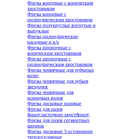
Фрезы концевые с коническим
хвостовиком
Фрезы концевые с
цилиндрическим хвостовиком
Фрезы полукруглые вогнутые и
выпуклые
Фрезы цилиндрические
насадные и к/х
Фрезы шпоночные с
коническим хвостовиком
Фрезы шпоночные с
цилиндрическим хвостовиком
Фрезы червячные для зубчатых
колес
Фрезы червячные для зубьев
звездочек
Фрезы червячные для
шлицевых валов
Фрезы дисковые пазовые
Фрезы для пазов
&quot;ласточкин хвост&quot;
Фрезы для пазов сегментных
шпонок
Фрезы дисковые 3-хсторонние
твердосплавные