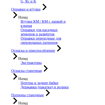
G, Rc и K
Оправки и втулки
Назад
Втулки КМ / КМ с лапкой и
клинья
Оправки для насадных
зенкеров и развёрток
Оправки переходные для
сверлильных патронов
Оснаска и приспособление
Назад
Экстракторы
Оснаска станочная
Назад
Центры и задние бабки
Державки (накатки) и ролики
Патроны станочные
Назад