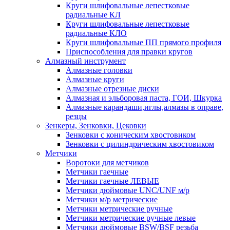
Круги шлифовальные лепестковые
радиальные КЛ
Круги шлифовальные лепестковые
радиальные КЛО
Круги шлифовальные ПП прямого профиля
Приспособления для правки кругов
Алмазный инструмент
Алмазные головки
Алмазные круги
Алмазные отрезные диски
Алмазная и эльборовая паста, ГОИ, Шкурка
Алмазные карандаши,иглы,алмазы в оправе,
резцы
Зенкеры, Зенковки, Цековки
Зенковки с коническим хвостовиком
Зенковки с цилиндрическим хвостовиком
Метчики
Воротоки для метчиков
Метчики гаечные
Метчики гаечные ЛЕВЫЕ
Метчики дюймовые UNC/UNF м/р
Метчики м/р метрические
Метчики метрические ручные
Метчики метрические ручные левые
Метчики дюймовые BSW/BSF резьба