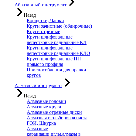
Абразивный инструмент
Назад
Корщетки, Чашки
Круги зачистные (обдирочные)
Круги отрезные
Круги шлифовальные
лепестковые радиальные КЛ
Круги шлифовальные
лепестковые радиальные КЛО
Круги шлифовальные ПП
прямого профиля
Приспособления для правки
кругов
Алмазный инструмент
Назад
Алмазные головки
Алмазные круги
Алмазные отрезные диски
Алмазная и эльборовая паста,
ГОИ, Шкурка
Алмазные
карандаши,иглы,алмазы в