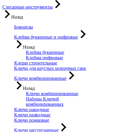
Слесарные инструменты
Назад
Бокорезы
Клейма буквенные и цифровые
Назад
Клейма буквенные
Клейма цифровые
Клещи строительные
Ключи для круглых шлицевых гаек
Ключи комбинированные
Назад
Ключи комбинированные
Наборы Ключей
комбинированных
Ключи накидные
Ключи разводные
Ключи рожковые
Ключи шестигранные