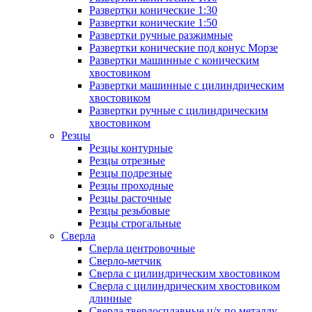
Развертки конические 1:30
Развертки конические 1:50
Развертки ручные разжимные
Развертки конические под конус Морзе
Развертки машинные с коническим
хвостовиком
Развертки машинные с цилиндрическим
хвостовиком
Развертки ручные с цилиндрическим
хвостовиком
Резцы
Резцы контурные
Резцы отрезные
Резцы подрезные
Резцы проходные
Резцы расточные
Резцы резьбовые
Резцы строгальные
Сверла
Сверла центровочные
Сверло-метчик
Сверла с цилиндрическим хвостовиком
Сверла с цилиндрическим хвостовиком
длинные
Сверла твердосплавные ц/х по металлу