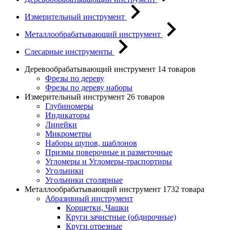
Измерительный инструмент
Металлообрабатывающий инструмент
Слесарные инструменты
Деревообрабатывающий инструмент
14 товаров
Фрезы по дереву
Фрезы по дереву наборы
Измерительный инструмент
26 товаров
Глубиномеры
Индикаторы
Линейки
Микрометры
Наборы щупов, шаблонов
Призмы поверочные и разметочные
Угломеры и Угломеры-траспортиры
Угольники
Угольники столярные
Металлообрабатывающий инструмент
1732 товара
Абразивный инструмент
Корщетки, Чашки
Круги зачистные (обдирочные)
Круги отрезные