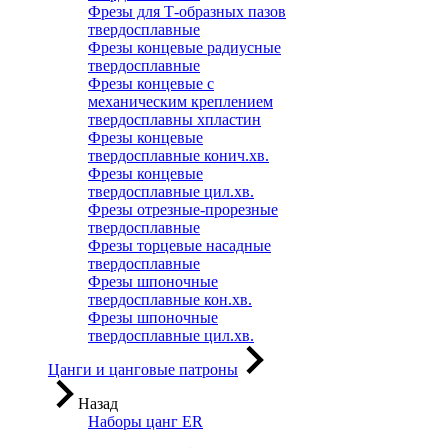
Фрезы для Т-образных пазов
твердосплавные
Фрезы концевые радиусные
твердосплавные
Фрезы концевые с
механическим креплением
твердосплавны хпластин
Фрезы концевые
твердосплавные конич.хв.
Фрезы концевые
твердосплавные цил.хв.
Фрезы отрезные-прорезные
твердосплавные
Фрезы торцевые насадные
твердосплавные
Фрезы шпоночные
твердосплавные кон.хв.
Фрезы шпоночные
твердосплавные цил.хв.
Цанги и цанговые патроны
Назад
Наборы цанг ER