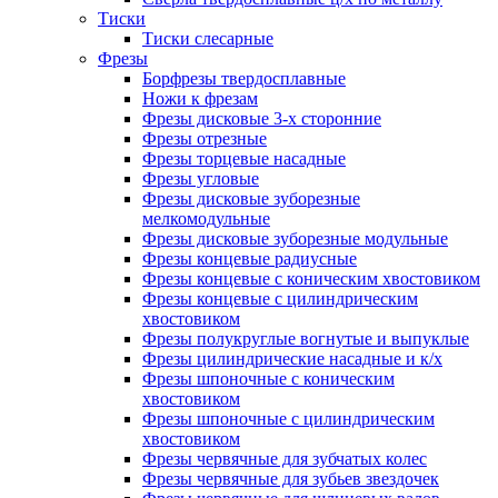
Тиски
Тиски слесарные
Фрезы
Борфрезы твердосплавные
Ножи к фрезам
Фрезы дисковые 3-х сторонние
Фрезы отрезные
Фрезы торцевые насадные
Фрезы угловые
Фрезы дисковые зуборезные
мелкомодульные
Фрезы дисковые зуборезные модульные
Фрезы концевые радиусные
Фрезы концевые с коническим хвостовиком
Фрезы концевые с цилиндрическим
хвостовиком
Фрезы полукруглые вогнутые и выпуклые
Фрезы цилиндрические насадные и к/х
Фрезы шпоночные с коническим
хвостовиком
Фрезы шпоночные с цилиндрическим
хвостовиком
Фрезы червячные для зубчатых колес
Фрезы червячные для зубьев звездочек