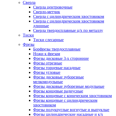
Сверла
Сверла центровочные
Сверло-метчик
Сверла с цилиндрическим хвостовиком
Сверла с цилиндрическим хвостовиком
длинные
Сверла твердосплавные ц/х по металлу
Тиски
Тиски слесарные
Фрезы
Борфрезы твердосплавные
Ножи к фрезам
Фрезы дисковые 3-х сторонние
Фрезы отрезные
Фрезы торцевые насадные
Фрезы угловые
Фрезы дисковые зуборезные
мелкомодульные
Фрезы дисковые зуборезные модульные
Фрезы концевые радиусные
Фрезы концевые с коническим хвостовиком
Фрезы концевые с цилиндрическим
хвостовиком
Фрезы полукруглые вогнутые и выпуклые
Фрезы цилиндрические насадные и к/х