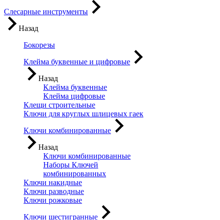
Слесарные инструменты
Назад
Бокорезы
Клейма буквенные и цифровые
Назад
Клейма буквенные
Клейма цифровые
Клещи строительные
Ключи для круглых шлицевых гаек
Ключи комбинированные
Назад
Ключи комбинированные
Наборы Ключей
комбинированных
Ключи накидные
Ключи разводные
Ключи рожковые
Ключи шестигранные