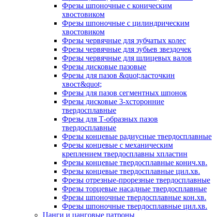
Фрезы шпоночные с коническим
хвостовиком
Фрезы шпоночные с цилиндрическим
хвостовиком
Фрезы червячные для зубчатых колес
Фрезы червячные для зубьев звездочек
Фрезы червячные для шлицевых валов
Фрезы дисковые пазовые
Фрезы для пазов &quot;ласточкин
хвост&quot;
Фрезы для пазов сегментных шпонок
Фрезы дисковые 3-хсторонние
твердосплавные
Фрезы для Т-образных пазов
твердосплавные
Фрезы концевые радиусные твердосплавные
Фрезы концевые с механическим
креплением твердосплавны хпластин
Фрезы концевые твердосплавные конич.хв.
Фрезы концевые твердосплавные цил.хв.
Фрезы отрезные-прорезные твердосплавные
Фрезы торцевые насадные твердосплавные
Фрезы шпоночные твердосплавные кон.хв.
Фрезы шпоночные твердосплавные цил.хв.
Цанги и цанговые патроны