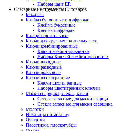
Наборы цанг ER
Слесарные инструменты
87 товаров
Бокорезы
Клейма буквенные и цифровые
Клейма буквенные
Клейма цифровые
Клещи строительные
Ключи для круглых шлицевых гаек
Ключи комбинированные
Ключи комбинированные
Наборы Ключей комбинированных
Ключи накидные
Ключи разводные
Ключи рожковые
Ключи шестигранные
Ключи шестигранные
Наборы шестигранных ключей
Маски сварщика, стекла, каски
Стекла запасные для маски сварщи
Стекла запасные для маски сварщика
Молотки
Ножницы по металлу
Отвертки
Пассатижи, плоскогубцы
Скобы