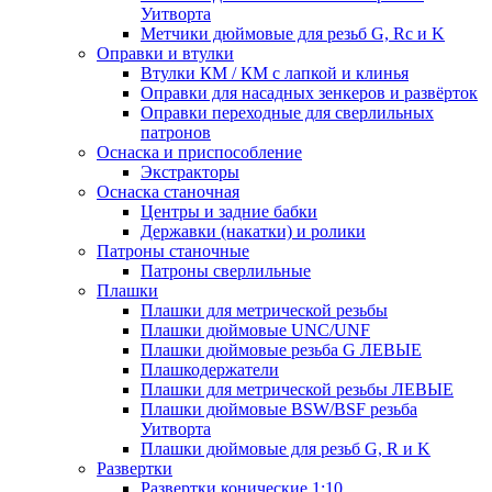
Уитворта
Метчики дюймовые для резьб G, Rc и K
Оправки и втулки
Втулки КМ / КМ с лапкой и клинья
Оправки для насадных зенкеров и развёрток
Оправки переходные для сверлильных
патронов
Оснаска и приспособление
Экстракторы
Оснаска станочная
Центры и задние бабки
Державки (накатки) и ролики
Патроны станочные
Патроны сверлильные
Плашки
Плашки для метрической резьбы
Плашки дюймовые UNC/UNF
Плашки дюймовые резьба G ЛЕВЫЕ
Плашкодержатели
Плашки для метрической резьбы ЛЕВЫЕ
Плашки дюймовые BSW/BSF резьба
Уитворта
Плашки дюймовые для резьб G, R и K
Развертки
Развертки конические 1:10