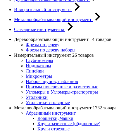
Измерительный инструмент
Металлообрабатывающий инструмент
Слесарные инструменты
Деревообрабатывающий инструмент
14 товаров
Фрезы по дереву
Фрезы по дереву наборы
Измерительный инструмент
26 товаров
Глубиномеры
Индикаторы
Линейки
Микрометры
Наборы щупов, шаблонов
Призмы поверочные и разметочные
Угломеры и Угломеры-траспортиры
Угольники
Угольники столярные
Металлообрабатывающий инструмент
1732 товара
Абразивный инструмент
Корщетки, Чашки
Круги зачистные (обдирочные)
Круги отрезные