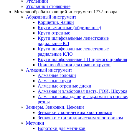
Угольники
Угольники столярные
Металлообрабатывающий инструмент
1732 товара
Абразивный инструмент
Корщетки, Чашки
Круги зачистные (обдирочные)
Круги отрезные
Круги шлифовальные лепестковые
радиальные КЛ
Круги шлифовальные лепестковые
радиальные КЛО
Круги шлифовальные ПП прямого профиля
Приспособления для правки кругов
Алмазный инструмент
Алмазные головки
Алмазные круги
Алмазные отрезные диски
Алмазная и эльборовая паста, ГОИ, Шкурка
Алмазные карандаши,иглы,алмазы в оправе,
резцы
Зенкеры, Зенковки, Цековки
Зенковки с коническим хвостовиком
Зенковки с цилиндрическим хвостовиком
Метчики
Воротоки для метчиков