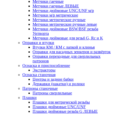
Метчики гаечные
Метчики гаечные ЛЕВЫЕ
Метчики дюймовые UNC/UNF м/р
Метчики м/р метрические
Метчики метрические ручные
Метчики метрические ручные левые
Метчики дюймовые BSW/BSF резьба
Уитворта
Метчики дюймовые для резьб G, Rc и K
Оправки и втулки
Втулки КМ / КМ с лапкой и клинья
Оправки для насадных зенкеров и развёрток
Оправки переходные для сверлильных
патронов
Оснаска и приспособление
Экстракторы
Оснаска станочная
Центры и задние бабки
Державки (накатки) и ролики
Патроны станочные
Патроны сверлильные
Плашки
Плашки для метрической резьбы
Плашки дюймовые UNC/UNF
Плашки дюймовые резьба G ЛЕВЫЕ