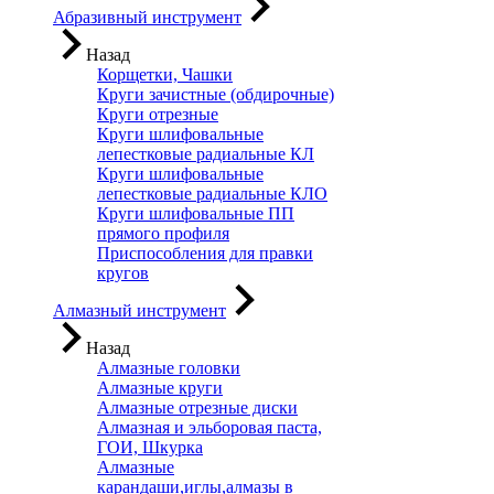
Абразивный инструмент
Назад
Корщетки, Чашки
Круги зачистные (обдирочные)
Круги отрезные
Круги шлифовальные
лепестковые радиальные КЛ
Круги шлифовальные
лепестковые радиальные КЛО
Круги шлифовальные ПП
прямого профиля
Приспособления для правки
кругов
Алмазный инструмент
Назад
Алмазные головки
Алмазные круги
Алмазные отрезные диски
Алмазная и эльборовая паста,
ГОИ, Шкурка
Алмазные
карандаши,иглы,алмазы в