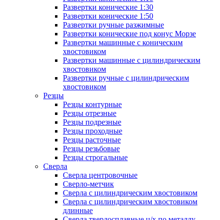
Развертки конические 1:30
Развертки конические 1:50
Развертки ручные разжимные
Развертки конические под конус Морзе
Развертки машинные с коническим
хвостовиком
Развертки машинные с цилиндрическим
хвостовиком
Развертки ручные с цилиндрическим
хвостовиком
Резцы
Резцы контурные
Резцы отрезные
Резцы подрезные
Резцы проходные
Резцы расточные
Резцы резьбовые
Резцы строгальные
Сверла
Сверла центровочные
Сверло-метчик
Сверла с цилиндрическим хвостовиком
Сверла с цилиндрическим хвостовиком
длинные
Сверла твердосплавные ц/х по металлу