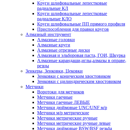
Круги шлифовальные лепестковые
радиальные КЛ
Круги шлифовальные лепестковые
радиальные КЛО
Круги шлифовальные ПП прямого профиля
Приспособления для правки кругов
Алмазный инструмент
Алмазные головки
Алмазные круги
Алмазные отрезные диски
Алмазная и эльборовая паста, ГОИ, Шкурка
Алмазные карандаши,иглы,алмазы в оправе,
резцы
Зенкеры, Зенковки, Цековки
Зенковки с коническим хвостовиком
Зенковки с цилиндрическим хвостовиком
Метчики
Воротоки для метчиков
Метчики гаечные
Метчики гаечные ЛЕВЫЕ
Метчики дюймовые UNC/UNF м/р
Метчики м/р метрические
Метчики метрические ручные
Метчики метрические ручные левые
Метчики дюймовые BSW/BSF резьба