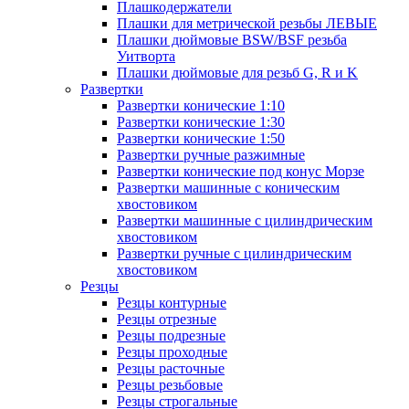
Плашкодержатели
Плашки для метрической резьбы ЛЕВЫЕ
Плашки дюймовые BSW/BSF резьба
Уитворта
Плашки дюймовые для резьб G, R и K
Развертки
Развертки конические 1:10
Развертки конические 1:30
Развертки конические 1:50
Развертки ручные разжимные
Развертки конические под конус Морзе
Развертки машинные с коническим
хвостовиком
Развертки машинные с цилиндрическим
хвостовиком
Развертки ручные с цилиндрическим
хвостовиком
Резцы
Резцы контурные
Резцы отрезные
Резцы подрезные
Резцы проходные
Резцы расточные
Резцы резьбовые
Резцы строгальные