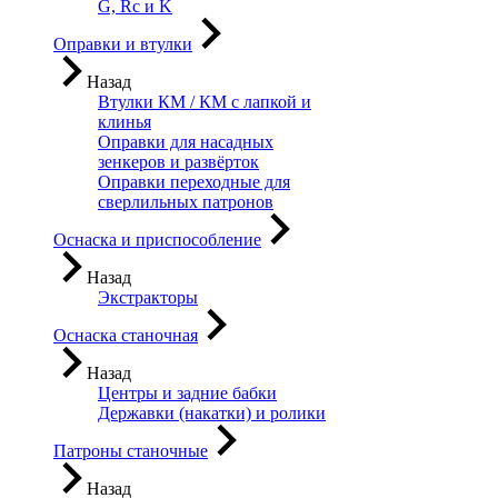
G, Rc и K
Оправки и втулки
Назад
Втулки КМ / КМ с лапкой и
клинья
Оправки для насадных
зенкеров и развёрток
Оправки переходные для
сверлильных патронов
Оснаска и приспособление
Назад
Экстракторы
Оснаска станочная
Назад
Центры и задние бабки
Державки (накатки) и ролики
Патроны станочные
Назад