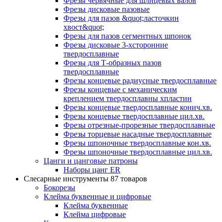
Фрезы червячные для шлицевых валов
Фрезы дисковые пазовые
Фрезы для пазов &quot;ласточкин
хвост&quot;
Фрезы для пазов сегментных шпонок
Фрезы дисковые 3-хсторонние
твердосплавные
Фрезы для Т-образных пазов
твердосплавные
Фрезы концевые радиусные твердосплавные
Фрезы концевые с механическим
креплением твердосплавны хпластин
Фрезы концевые твердосплавные конич.хв.
Фрезы концевые твердосплавные цил.хв.
Фрезы отрезные-прорезные твердосплавные
Фрезы торцевые насадные твердосплавные
Фрезы шпоночные твердосплавные кон.хв.
Фрезы шпоночные твердосплавные цил.хв.
Цанги и цанговые патроны
Наборы цанг ER
Слесарные инструменты
87 товаров
Бокорезы
Клейма буквенные и цифровые
Клейма буквенные
Клейма цифровые