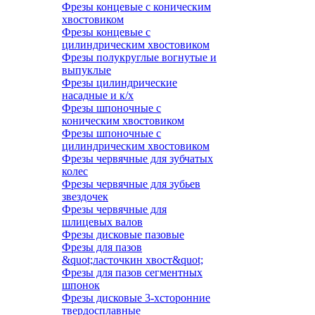
Фрезы концевые с коническим
хвостовиком
Фрезы концевые с
цилиндрическим хвостовиком
Фрезы полукруглые вогнутые и
выпуклые
Фрезы цилиндрические
насадные и к/х
Фрезы шпоночные с
коническим хвостовиком
Фрезы шпоночные с
цилиндрическим хвостовиком
Фрезы червячные для зубчатых
колес
Фрезы червячные для зубьев
звездочек
Фрезы червячные для
шлицевых валов
Фрезы дисковые пазовые
Фрезы для пазов
&quot;ласточкин хвост&quot;
Фрезы для пазов сегментных
шпонок
Фрезы дисковые 3-хсторонние
твердосплавные