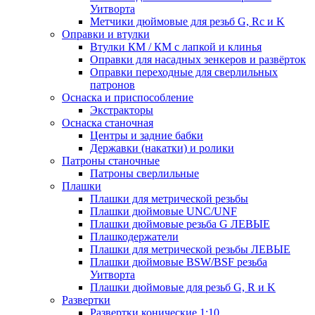
Уитворта
Метчики дюймовые для резьб G, Rc и K
Оправки и втулки
Втулки КМ / КМ с лапкой и клинья
Оправки для насадных зенкеров и развёрток
Оправки переходные для сверлильных
патронов
Оснаска и приспособление
Экстракторы
Оснаска станочная
Центры и задние бабки
Державки (накатки) и ролики
Патроны станочные
Патроны сверлильные
Плашки
Плашки для метрической резьбы
Плашки дюймовые UNC/UNF
Плашки дюймовые резьба G ЛЕВЫЕ
Плашкодержатели
Плашки для метрической резьбы ЛЕВЫЕ
Плашки дюймовые BSW/BSF резьба
Уитворта
Плашки дюймовые для резьб G, R и K
Развертки
Развертки конические 1:10