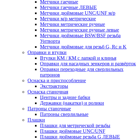
Метчики гаечные
Метчики гаечные ЛЕВЫЕ
Метчики дюймовые UNC/UNF м/р
Метчики м/р метрические
Метчики метрические ручные
Метчики метрические ручные левые
Метчики дюймовые BSW/BSF резьба
Уитворта
Метчики дюймовые для резьб G, Rc и K
Оправки и втулки
Втулки КМ / КМ с лапкой и клинья
Оправки для насадных зенкеров и развёрток
Оправки переходные для сверлильных
патронов
Оснаска и приспособление
Экстракторы
Оснаска станочная
Центры и задние бабки
Державки (накатки) и ролики
Патроны станочные
Патроны сверлильные
Плашки
Плашки для метрической резьбы
Плашки дюймовые UNC/UNF
Плашки дюймовые резьба G ЛЕВЫЕ