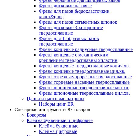
Фрезы червячные для шлицевых валов
Фрезы дисковые пазовые
Фрезы для пазов &quot;ласточкин
хвост&quot;
Фрезы для пазов сегментных шпонок
Фрезы дисковые 3-хсторонние
твердосплавные
Фрезы для Т-образных пазов
твердосплавные
Фрезы концевые радиусные твердосплавные
Фрезы концевые с механическим
креплением твердосплавны хпластин
Фрезы концевые твердосплавные конич.хв.
Фрезы концевые твердосплавные цил.хв.
Фрезы отрезные-прорезные твердосплавные
Фрезы торцевые насадные твердосплавные
Фрезы шпоночные твердосплавные кон.хв.
Фрезы шпоночные твердосплавные цил.хв.
Цанги и цанговые патроны
Наборы цанг ER
Слесарные инструменты
87 товаров
Бокорезы
Клейма буквенные и цифровые
Клейма буквенные
Клейма цифровые