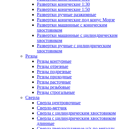
Развертки конические 1:30
Развертки конические 1:50
Развертки ручные разжимные
Развертки конические под конус Морзе
Развертки машинные с коническим
хвостовиком
Развертки машинные с цилиндрическим
хвостовиком
Развертки ручные с цилиндрическим
хвостовиком
Резцы
Резцы контурные
Резцы отрезные
Резцы подрезные
Резцы проходные
Резцы расточные
Резцы резьбовые
Резцы строгальные
Сверла
Сверла центровочные
Сверло-метчик
Сверла с цилиндрическим хвостовиком
Сверла с цилиндрическим хвостовиком
длинные
Сверла твердосплавные ц/х по металлу