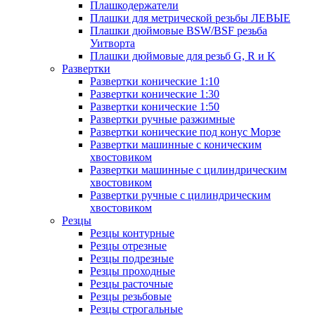
Плашкодержатели
Плашки для метрической резьбы ЛЕВЫЕ
Плашки дюймовые BSW/BSF резьба
Уитворта
Плашки дюймовые для резьб G, R и K
Развертки
Развертки конические 1:10
Развертки конические 1:30
Развертки конические 1:50
Развертки ручные разжимные
Развертки конические под конус Морзе
Развертки машинные с коническим
хвостовиком
Развертки машинные с цилиндрическим
хвостовиком
Развертки ручные с цилиндрическим
хвостовиком
Резцы
Резцы контурные
Резцы отрезные
Резцы подрезные
Резцы проходные
Резцы расточные
Резцы резьбовые
Резцы строгальные