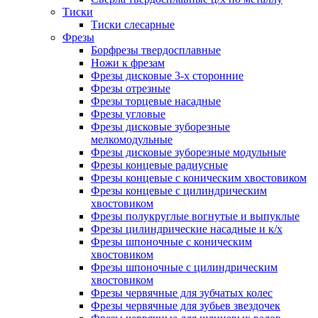
Тиски
Тиски слесарные
Фрезы
Борфрезы твердосплавные
Ножи к фрезам
Фрезы дисковые 3-х сторонние
Фрезы отрезные
Фрезы торцевые насадные
Фрезы угловые
Фрезы дисковые зуборезные
мелкомодульные
Фрезы дисковые зуборезные модульные
Фрезы концевые радиусные
Фрезы концевые с коническим хвостовиком
Фрезы концевые с цилиндрическим
хвостовиком
Фрезы полукруглые вогнутые и выпуклые
Фрезы цилиндрические насадные и к/х
Фрезы шпоночные с коническим
хвостовиком
Фрезы шпоночные с цилиндрическим
хвостовиком
Фрезы червячные для зубчатых колес
Фрезы червячные для зубьев звездочек