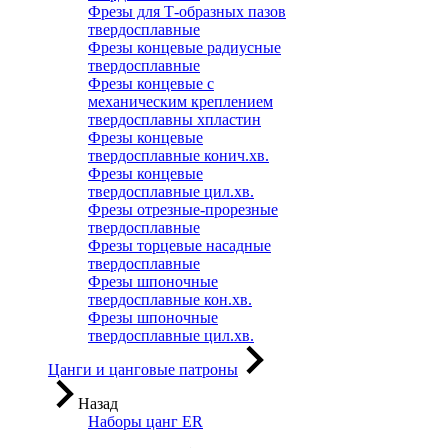
Фрезы для Т-образных пазов
твердосплавные
Фрезы концевые радиусные
твердосплавные
Фрезы концевые с
механическим креплением
твердосплавны хпластин
Фрезы концевые
твердосплавные конич.хв.
Фрезы концевые
твердосплавные цил.хв.
Фрезы отрезные-прорезные
твердосплавные
Фрезы торцевые насадные
твердосплавные
Фрезы шпоночные
твердосплавные кон.хв.
Фрезы шпоночные
твердосплавные цил.хв.
Цанги и цанговые патроны
Назад
Наборы цанг ER