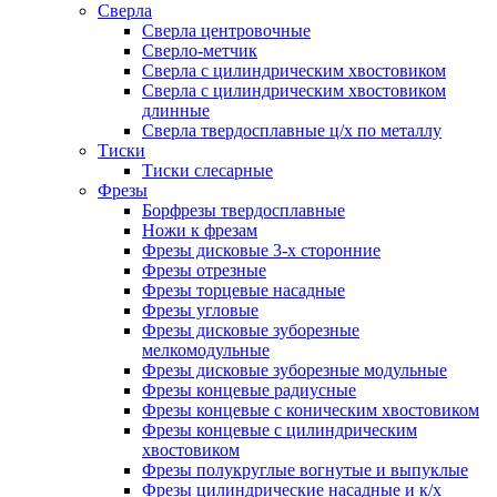
Сверла
Сверла центровочные
Сверло-метчик
Сверла с цилиндрическим хвостовиком
Сверла с цилиндрическим хвостовиком
длинные
Сверла твердосплавные ц/х по металлу
Тиски
Тиски слесарные
Фрезы
Борфрезы твердосплавные
Ножи к фрезам
Фрезы дисковые 3-х сторонние
Фрезы отрезные
Фрезы торцевые насадные
Фрезы угловые
Фрезы дисковые зуборезные
мелкомодульные
Фрезы дисковые зуборезные модульные
Фрезы концевые радиусные
Фрезы концевые с коническим хвостовиком
Фрезы концевые с цилиндрическим
хвостовиком
Фрезы полукруглые вогнутые и выпуклые
Фрезы цилиндрические насадные и к/х