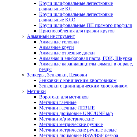
Круги шлифовальные лепестковые
радиальные КЛ
Круги шлифовальные лепестковые
радиальные КЛО
Круги шлифовальные ПП прямого профиля
Приспособления для правки кругов
Алмазный инструмент
Алмазные головки
Алмазные круги
Алмазные отрезные диски
Алмазная и эльборовая паста, ГОИ, Шкурка
Алмазные карандаши,иглы,алмазы в оправе,
резцы
Зенкеры, Зенковки, Цековки
Зенковки с коническим хвостовиком
Зенковки с цилиндрическим хвостовиком
Метчики
Воротоки для метчиков
Метчики гаечные
Метчики гаечные ЛЕВЫЕ
Метчики дюймовые UNC/UNF м/р
Метчики м/р метрические
Метчики метрические ручные
Метчики метрические ручные левые
Метчики дюймовые BSW/BSF резьба