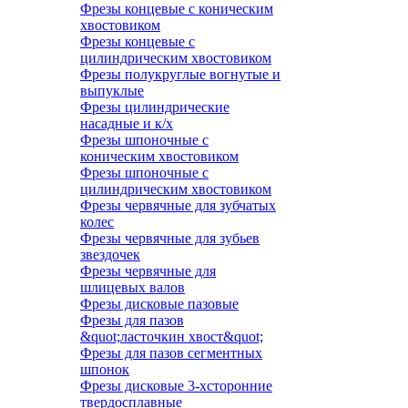
Фрезы концевые с коническим
хвостовиком
Фрезы концевые с
цилиндрическим хвостовиком
Фрезы полукруглые вогнутые и
выпуклые
Фрезы цилиндрические
насадные и к/х
Фрезы шпоночные с
коническим хвостовиком
Фрезы шпоночные с
цилиндрическим хвостовиком
Фрезы червячные для зубчатых
колес
Фрезы червячные для зубьев
звездочек
Фрезы червячные для
шлицевых валов
Фрезы дисковые пазовые
Фрезы для пазов
&quot;ласточкин хвост&quot;
Фрезы для пазов сегментных
шпонок
Фрезы дисковые 3-хсторонние
твердосплавные