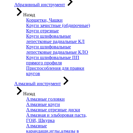
Абразивный инструмент
Назад
Корщетки, Чашки
Круги зачистные (обдирочные)
Круги отрезные
Круги шлифовальные
лепестковые радиальные КЛ
Круги шлифовальные
лепестковые радиальные КЛО
Круги шлифовальные ПП
прямого профиля
Приспособления для правки
кругов
Алмазный инструмент
Назад
Алмазные головки
Алмазные круги
Алмазные отрезные диски
Алмазная и эльборовая паста,
ГОИ, Шкурка
Алмазные
карандаши,иглы,алмазы в