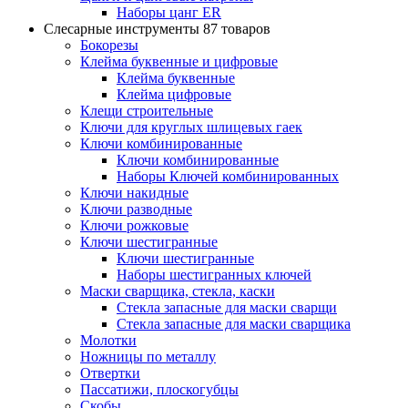
Наборы цанг ER
Слесарные инструменты
87 товаров
Бокорезы
Клейма буквенные и цифровые
Клейма буквенные
Клейма цифровые
Клещи строительные
Ключи для круглых шлицевых гаек
Ключи комбинированные
Ключи комбинированные
Наборы Ключей комбинированных
Ключи накидные
Ключи разводные
Ключи рожковые
Ключи шестигранные
Ключи шестигранные
Наборы шестигранных ключей
Маски сварщика, стекла, каски
Стекла запасные для маски сварщи
Стекла запасные для маски сварщика
Молотки
Ножницы по металлу
Отвертки
Пассатижи, плоскогубцы
Скобы