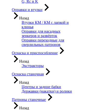
G, Rc и K
Оправки и втулки
Назад
Втулки КМ / КМ с лапкой и
клинья
Оправки для насадных
зенкеров и развёрток
Оправки переходные для
сверлильных патронов
Оснаска и приспособление
Назад
Экстракторы
Оснаска станочная
Назад
Центры и задние бабки
Державки (накатки) и ролики
Патроны станочные
Назад