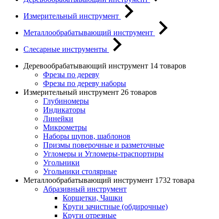
Измерительный инструмент
Металлообрабатывающий инструмент
Слесарные инструменты
Деревообрабатывающий инструмент
14 товаров
Фрезы по дереву
Фрезы по дереву наборы
Измерительный инструмент
26 товаров
Глубиномеры
Индикаторы
Линейки
Микрометры
Наборы щупов, шаблонов
Призмы поверочные и разметочные
Угломеры и Угломеры-траспортиры
Угольники
Угольники столярные
Металлообрабатывающий инструмент
1732 товара
Абразивный инструмент
Корщетки, Чашки
Круги зачистные (обдирочные)
Круги отрезные