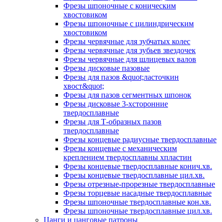
Фрезы шпоночные с коническим
хвостовиком
Фрезы шпоночные с цилиндрическим
хвостовиком
Фрезы червячные для зубчатых колес
Фрезы червячные для зубьев звездочек
Фрезы червячные для шлицевых валов
Фрезы дисковые пазовые
Фрезы для пазов &quot;ласточкин
хвост&quot;
Фрезы для пазов сегментных шпонок
Фрезы дисковые 3-хсторонние
твердосплавные
Фрезы для Т-образных пазов
твердосплавные
Фрезы концевые радиусные твердосплавные
Фрезы концевые с механическим
креплением твердосплавны хпластин
Фрезы концевые твердосплавные конич.хв.
Фрезы концевые твердосплавные цил.хв.
Фрезы отрезные-прорезные твердосплавные
Фрезы торцевые насадные твердосплавные
Фрезы шпоночные твердосплавные кон.хв.
Фрезы шпоночные твердосплавные цил.хв.
Цанги и цанговые патроны