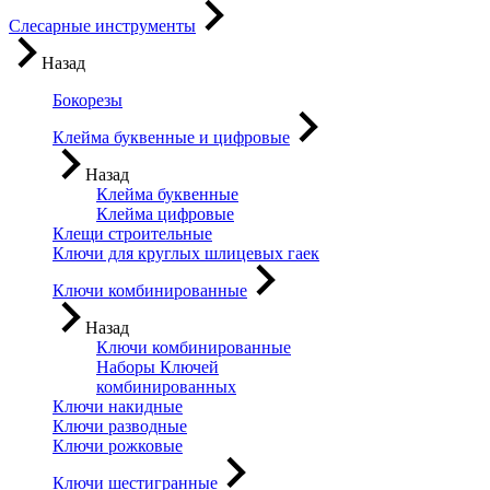
Слесарные инструменты
Назад
Бокорезы
Клейма буквенные и цифровые
Назад
Клейма буквенные
Клейма цифровые
Клещи строительные
Ключи для круглых шлицевых гаек
Ключи комбинированные
Назад
Ключи комбинированные
Наборы Ключей
комбинированных
Ключи накидные
Ключи разводные
Ключи рожковые
Ключи шестигранные