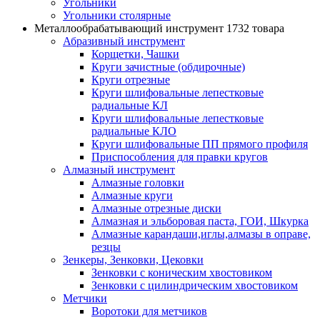
Угольники
Угольники столярные
Металлообрабатывающий инструмент
1732 товара
Абразивный инструмент
Корщетки, Чашки
Круги зачистные (обдирочные)
Круги отрезные
Круги шлифовальные лепестковые
радиальные КЛ
Круги шлифовальные лепестковые
радиальные КЛО
Круги шлифовальные ПП прямого профиля
Приспособления для правки кругов
Алмазный инструмент
Алмазные головки
Алмазные круги
Алмазные отрезные диски
Алмазная и эльборовая паста, ГОИ, Шкурка
Алмазные карандаши,иглы,алмазы в оправе,
резцы
Зенкеры, Зенковки, Цековки
Зенковки с коническим хвостовиком
Зенковки с цилиндрическим хвостовиком
Метчики
Воротоки для метчиков