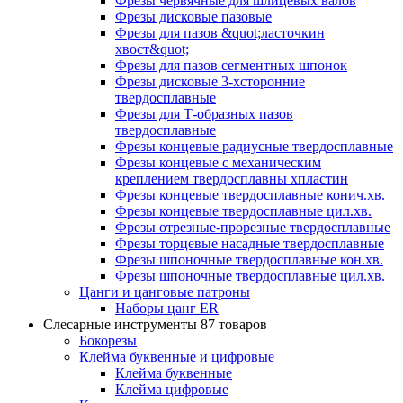
Фрезы червячные для шлицевых валов
Фрезы дисковые пазовые
Фрезы для пазов &quot;ласточкин
хвост&quot;
Фрезы для пазов сегментных шпонок
Фрезы дисковые 3-хсторонние
твердосплавные
Фрезы для Т-образных пазов
твердосплавные
Фрезы концевые радиусные твердосплавные
Фрезы концевые с механическим
креплением твердосплавны хпластин
Фрезы концевые твердосплавные конич.хв.
Фрезы концевые твердосплавные цил.хв.
Фрезы отрезные-прорезные твердосплавные
Фрезы торцевые насадные твердосплавные
Фрезы шпоночные твердосплавные кон.хв.
Фрезы шпоночные твердосплавные цил.хв.
Цанги и цанговые патроны
Наборы цанг ER
Слесарные инструменты
87 товаров
Бокорезы
Клейма буквенные и цифровые
Клейма буквенные
Клейма цифровые