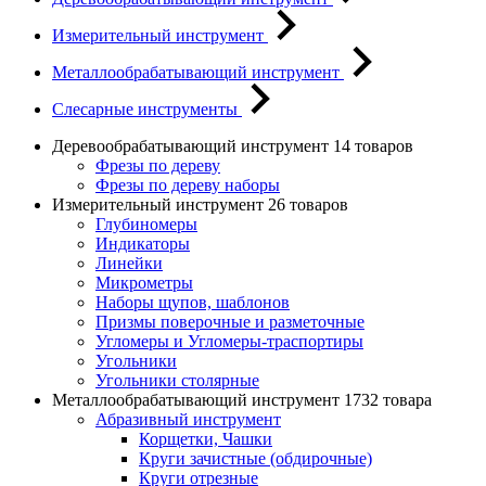
Измерительный инструмент
Металлообрабатывающий инструмент
Слесарные инструменты
Деревообрабатывающий инструмент
14 товаров
Фрезы по дереву
Фрезы по дереву наборы
Измерительный инструмент
26 товаров
Глубиномеры
Индикаторы
Линейки
Микрометры
Наборы щупов, шаблонов
Призмы поверочные и разметочные
Угломеры и Угломеры-траспортиры
Угольники
Угольники столярные
Металлообрабатывающий инструмент
1732 товара
Абразивный инструмент
Корщетки, Чашки
Круги зачистные (обдирочные)
Круги отрезные