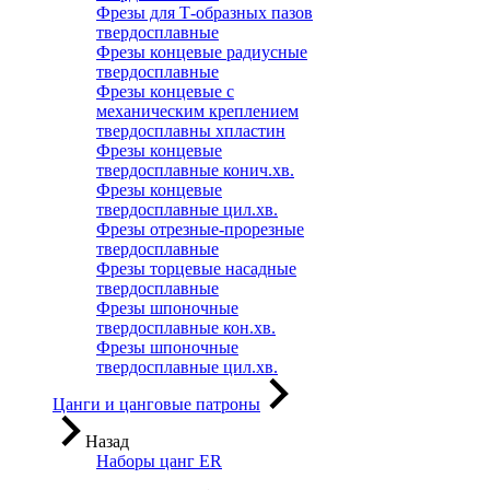
Фрезы для Т-образных пазов
твердосплавные
Фрезы концевые радиусные
твердосплавные
Фрезы концевые с
механическим креплением
твердосплавны хпластин
Фрезы концевые
твердосплавные конич.хв.
Фрезы концевые
твердосплавные цил.хв.
Фрезы отрезные-прорезные
твердосплавные
Фрезы торцевые насадные
твердосплавные
Фрезы шпоночные
твердосплавные кон.хв.
Фрезы шпоночные
твердосплавные цил.хв.
Цанги и цанговые патроны
Назад
Наборы цанг ER