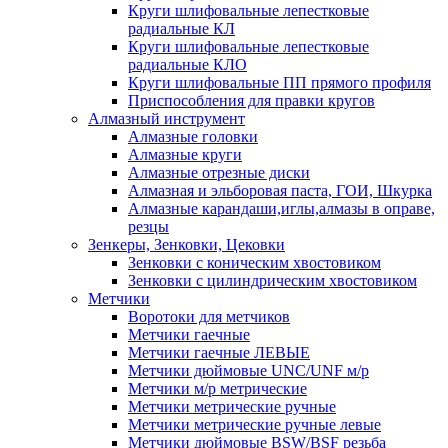
Круги шлифовальные лепестковые
радиальные КЛ
Круги шлифовальные лепестковые
радиальные КЛО
Круги шлифовальные ПП прямого профиля
Приспособления для правки кругов
Алмазный инструмент
Алмазные головки
Алмазные круги
Алмазные отрезные диски
Алмазная и эльборовая паста, ГОИ, Шкурка
Алмазные карандаши,иглы,алмазы в оправе,
резцы
Зенкеры, Зенковки, Цековки
Зенковки с коническим хвостовиком
Зенковки с цилиндрическим хвостовиком
Метчики
Воротоки для метчиков
Метчики гаечные
Метчики гаечные ЛЕВЫЕ
Метчики дюймовые UNC/UNF м/р
Метчики м/р метрические
Метчики метрические ручные
Метчики метрические ручные левые
Метчики дюймовые BSW/BSF резьба