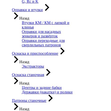
G, Rc и K
Оправки и втулки
Назад
Втулки КМ / КМ с лапкой и
клинья
Оправки для насадных
зенкеров и развёрток
Оправки переходные для
сверлильных патронов
Оснаска и приспособление
Назад
Экстракторы
Оснаска станочная
Назад
Центры и задние бабки
Державки (накатки) и ролики
Патроны станочные
Назад