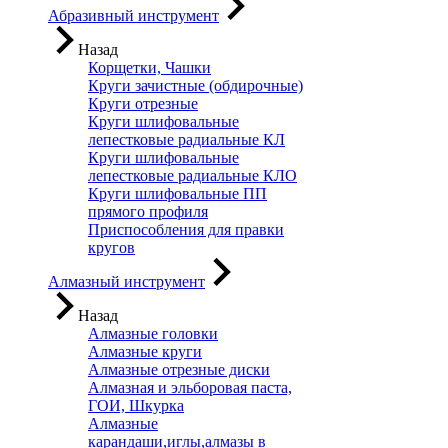
Абразивный инструмент
Назад
Корщетки, Чашки
Круги зачистные (обдирочные)
Круги отрезные
Круги шлифовальные
лепестковые радиальные КЛ
Круги шлифовальные
лепестковые радиальные КЛО
Круги шлифовальные ПП
прямого профиля
Приспособления для правки
кругов
Алмазный инструмент
Назад
Алмазные головки
Алмазные круги
Алмазные отрезные диски
Алмазная и эльборовая паста,
ГОИ, Шкурка
Алмазные
карандаши,иглы,алмазы в