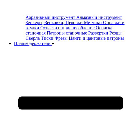
Абразивный инструмент
Алмазный инструмент
Зенкеры, Зенковки, Цековки
Метчики
Оправки и
втулки
Оснаска и приспособление
Оснаска
станочная
Патроны станочные
Развертки
Резцы
Сверла
Тиски
Фрезы
Цанги и цанговые патроны
Плашкодержатели