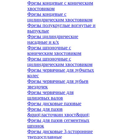
Фрезы концевые с коническим
хвостовиком
Фрезы концевые с
цилиндрическим хвостовиком
Фрезы полукруглые вогнутые и
выпуклые
Фрезы цилиндрические
насадные и к/х
Фрезы шпоночные с
коническим хвостовиком
Фрезы шпоночные с
цилиндрическим хвостовиком
Фрезы червячные для зубчатых
колес
Фрезы червячные для зубьев
звездочек
Фрезы червячные для
шлицевых валов
Фрезы дисковые пазовые
Фрезы для пазов
&quot;ласточкин хвост&quot;
Фрезы для пазов сегментных
шпонок
Фрезы дисковые 3-хсторонние
твердосплавные