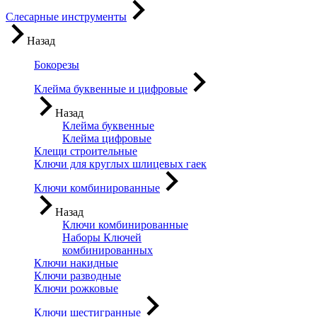
Слесарные инструменты
Назад
Бокорезы
Клейма буквенные и цифровые
Назад
Клейма буквенные
Клейма цифровые
Клещи строительные
Ключи для круглых шлицевых гаек
Ключи комбинированные
Назад
Ключи комбинированные
Наборы Ключей
комбинированных
Ключи накидные
Ключи разводные
Ключи рожковые
Ключи шестигранные