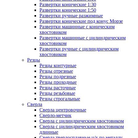
Развертки конические 1:30
Развертки конические 1:50
Развертки ручные разжимные
Развертки конические под конус Морзе
Развертки машинные с коническим
хвостовиком
Развертки машинные с цилиндрическим
хвостовиком
Развертки ручные с цилиндрическим
хвостовиком
Резцы
Резцы контурные
Резцы отрезные
Резцы подрезные
Резцы проходные
Резцы расточные
Резцы резьбовые
Резцы строгальные
Сверла
Сверла центровочные
Сверло-метчик
Сверла с цилиндрическим хвостовиком
Сверла с цилиндрическим хвостовиком
длинные
Сверла твердосплавные ц/х по металлу