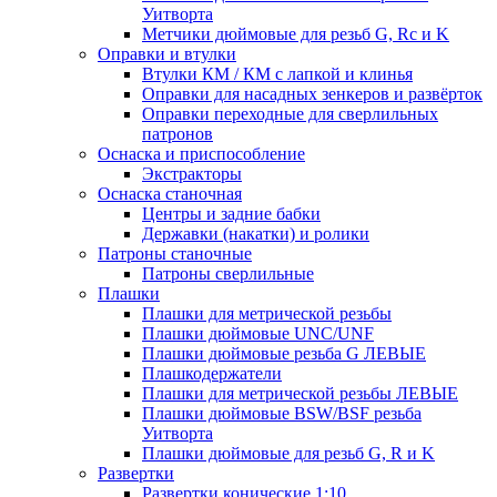
Уитворта
Метчики дюймовые для резьб G, Rc и K
Оправки и втулки
Втулки КМ / КМ с лапкой и клинья
Оправки для насадных зенкеров и развёрток
Оправки переходные для сверлильных
патронов
Оснаска и приспособление
Экстракторы
Оснаска станочная
Центры и задние бабки
Державки (накатки) и ролики
Патроны станочные
Патроны сверлильные
Плашки
Плашки для метрической резьбы
Плашки дюймовые UNC/UNF
Плашки дюймовые резьба G ЛЕВЫЕ
Плашкодержатели
Плашки для метрической резьбы ЛЕВЫЕ
Плашки дюймовые BSW/BSF резьба
Уитворта
Плашки дюймовые для резьб G, R и K
Развертки
Развертки конические 1:10