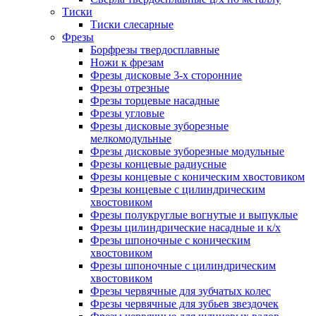
Тиски
Тиски слесарные
Фрезы
Борфрезы твердосплавные
Ножи к фрезам
Фрезы дисковые 3-х сторонние
Фрезы отрезные
Фрезы торцевые насадные
Фрезы угловые
Фрезы дисковые зуборезные
мелкомодульные
Фрезы дисковые зуборезные модульные
Фрезы концевые радиусные
Фрезы концевые с коническим хвостовиком
Фрезы концевые с цилиндрическим
хвостовиком
Фрезы полукруглые вогнутые и выпуклые
Фрезы цилиндрические насадные и к/х
Фрезы шпоночные с коническим
хвостовиком
Фрезы шпоночные с цилиндрическим
хвостовиком
Фрезы червячные для зубчатых колес
Фрезы червячные для зубьев звездочек