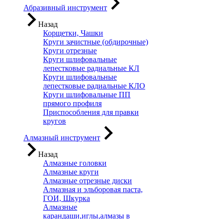
Абразивный инструмент
Назад
Корщетки, Чашки
Круги зачистные (обдирочные)
Круги отрезные
Круги шлифовальные
лепестковые радиальные КЛ
Круги шлифовальные
лепестковые радиальные КЛО
Круги шлифовальные ПП
прямого профиля
Приспособления для правки
кругов
Алмазный инструмент
Назад
Алмазные головки
Алмазные круги
Алмазные отрезные диски
Алмазная и эльборовая паста,
ГОИ, Шкурка
Алмазные
карандаши,иглы,алмазы в