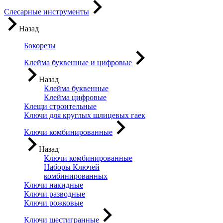
Слесарные инструменты
Назад
Бокорезы
Клейма буквенные и цифровые
Назад
Клейма буквенные
Клейма цифровые
Клещи строительные
Ключи для круглых шлицевых гаек
Ключи комбинированные
Назад
Ключи комбинированные
Наборы Ключей
комбинированных
Ключи накидные
Ключи разводные
Ключи рожковые
Ключи шестигранные