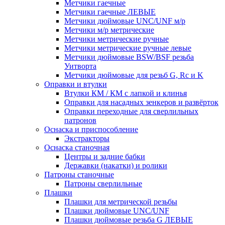
Метчики гаечные
Метчики гаечные ЛЕВЫЕ
Метчики дюймовые UNC/UNF м/р
Метчики м/р метрические
Метчики метрические ручные
Метчики метрические ручные левые
Метчики дюймовые BSW/BSF резьба
Уитворта
Метчики дюймовые для резьб G, Rc и K
Оправки и втулки
Втулки КМ / КМ с лапкой и клинья
Оправки для насадных зенкеров и развёрток
Оправки переходные для сверлильных
патронов
Оснаска и приспособление
Экстракторы
Оснаска станочная
Центры и задние бабки
Державки (накатки) и ролики
Патроны станочные
Патроны сверлильные
Плашки
Плашки для метрической резьбы
Плашки дюймовые UNC/UNF
Плашки дюймовые резьба G ЛЕВЫЕ