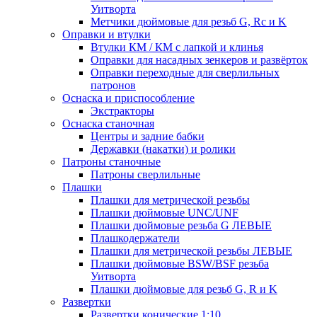
Уитворта
Метчики дюймовые для резьб G, Rc и K
Оправки и втулки
Втулки КМ / КМ с лапкой и клинья
Оправки для насадных зенкеров и развёрток
Оправки переходные для сверлильных
патронов
Оснаска и приспособление
Экстракторы
Оснаска станочная
Центры и задние бабки
Державки (накатки) и ролики
Патроны станочные
Патроны сверлильные
Плашки
Плашки для метрической резьбы
Плашки дюймовые UNC/UNF
Плашки дюймовые резьба G ЛЕВЫЕ
Плашкодержатели
Плашки для метрической резьбы ЛЕВЫЕ
Плашки дюймовые BSW/BSF резьба
Уитворта
Плашки дюймовые для резьб G, R и K
Развертки
Развертки конические 1:10