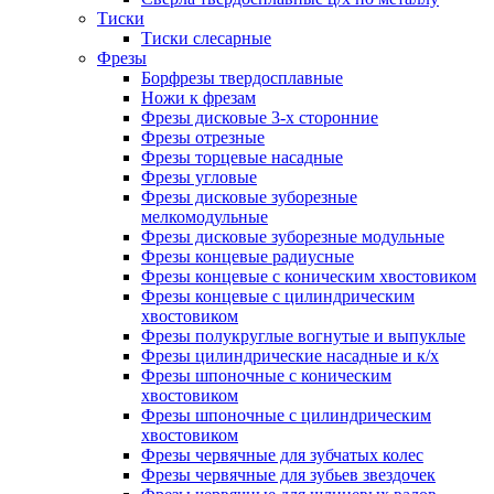
Тиски
Тиски слесарные
Фрезы
Борфрезы твердосплавные
Ножи к фрезам
Фрезы дисковые 3-х сторонние
Фрезы отрезные
Фрезы торцевые насадные
Фрезы угловые
Фрезы дисковые зуборезные
мелкомодульные
Фрезы дисковые зуборезные модульные
Фрезы концевые радиусные
Фрезы концевые с коническим хвостовиком
Фрезы концевые с цилиндрическим
хвостовиком
Фрезы полукруглые вогнутые и выпуклые
Фрезы цилиндрические насадные и к/х
Фрезы шпоночные с коническим
хвостовиком
Фрезы шпоночные с цилиндрическим
хвостовиком
Фрезы червячные для зубчатых колес
Фрезы червячные для зубьев звездочек