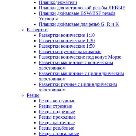
Плашкодержатели
Плашки для метрической резьбы ЛЕВЫЕ
Плашки дюймовые BSW/BSF резьба
Уитворта
Плашки дюймовые для резьб G, R и K
Развертки
Развертки конические 1:10
Развертки конические 1:30
Развертки конические 1:50
Развертки ручные разжимные
Развертки конические под конус Морзе
Развертки машинные с коническим
хвостовиком
Развертки машинные с цилиндрическим
хвостовиком
Развертки ручные с цилиндрическим
хвостовиком
Резцы
Резцы контурные
Резцы отрезные
Резцы подрезные
Резцы проходные
Резцы расточные
Резцы резьбовые
Резцы строгальные