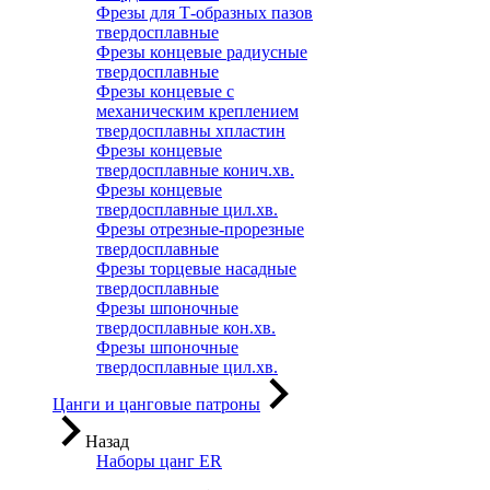
Фрезы для Т-образных пазов
твердосплавные
Фрезы концевые радиусные
твердосплавные
Фрезы концевые с
механическим креплением
твердосплавны хпластин
Фрезы концевые
твердосплавные конич.хв.
Фрезы концевые
твердосплавные цил.хв.
Фрезы отрезные-прорезные
твердосплавные
Фрезы торцевые насадные
твердосплавные
Фрезы шпоночные
твердосплавные кон.хв.
Фрезы шпоночные
твердосплавные цил.хв.
Цанги и цанговые патроны
Назад
Наборы цанг ER