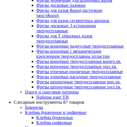
Фрезы червячные для шлицевых валов
Фрезы дисковые пазовые
Фрезы для пазов &quot;ласточкин
хвост&quot;
Фрезы для пазов сегментных шпонок
Фрезы дисковые 3-хсторонние
твердосплавные
Фрезы для Т-образных пазов
твердосплавные
Фрезы концевые радиусные твердосплавные
Фрезы концевые с механическим
креплением твердосплавны хпластин
Фрезы концевые твердосплавные конич.хв.
Фрезы концевые твердосплавные цил.хв.
Фрезы отрезные-прорезные твердосплавные
Фрезы торцевые насадные твердосплавные
Фрезы шпоночные твердосплавные кон.хв.
Фрезы шпоночные твердосплавные цил.хв.
Цанги и цанговые патроны
Наборы цанг ER
Слесарные инструменты
87 товаров
Бокорезы
Клейма буквенные и цифровые
Клейма буквенные
Клейма цифровые