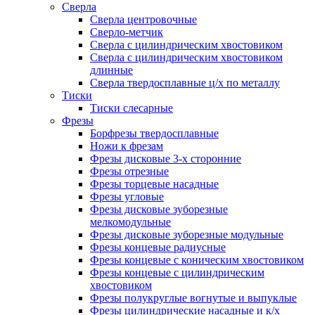
Сверла
Сверла центровочные
Сверло-метчик
Сверла с цилиндрическим хвостовиком
Сверла с цилиндрическим хвостовиком
длинные
Сверла твердосплавные ц/х по металлу
Тиски
Тиски слесарные
Фрезы
Борфрезы твердосплавные
Ножи к фрезам
Фрезы дисковые 3-х сторонние
Фрезы отрезные
Фрезы торцевые насадные
Фрезы угловые
Фрезы дисковые зуборезные
мелкомодульные
Фрезы дисковые зуборезные модульные
Фрезы концевые радиусные
Фрезы концевые с коническим хвостовиком
Фрезы концевые с цилиндрическим
хвостовиком
Фрезы полукруглые вогнутые и выпуклые
Фрезы цилиндрические насадные и к/х