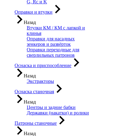
G, Rc и K
Оправки и втулки
Назад
Втулки КМ / КМ с лапкой и
клинья
Оправки для насадных
зенкеров и развёрток
Оправки переходные для
сверлильных патронов
Оснаска и приспособление
Назад
Экстракторы
Оснаска станочная
Назад
Центры и задние бабки
Державки (накатки) и ролики
Патроны станочные
Назад