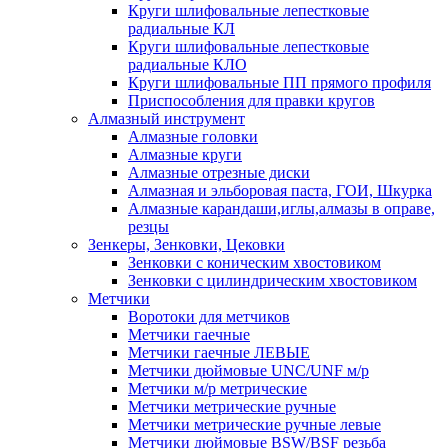
Круги шлифовальные лепестковые
радиальные КЛ
Круги шлифовальные лепестковые
радиальные КЛО
Круги шлифовальные ПП прямого профиля
Приспособления для правки кругов
Алмазный инструмент
Алмазные головки
Алмазные круги
Алмазные отрезные диски
Алмазная и эльборовая паста, ГОИ, Шкурка
Алмазные карандаши,иглы,алмазы в оправе,
резцы
Зенкеры, Зенковки, Цековки
Зенковки с коническим хвостовиком
Зенковки с цилиндрическим хвостовиком
Метчики
Воротоки для метчиков
Метчики гаечные
Метчики гаечные ЛЕВЫЕ
Метчики дюймовые UNC/UNF м/р
Метчики м/р метрические
Метчики метрические ручные
Метчики метрические ручные левые
Метчики дюймовые BSW/BSF резьба