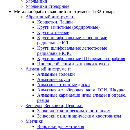
Угольники
Угольники столярные
Металлообрабатывающий инструмент
1732 товара
Абразивный инструмент
Корщетки, Чашки
Круги зачистные (обдирочные)
Круги отрезные
Круги шлифовальные лепестковые
радиальные КЛ
Круги шлифовальные лепестковые
радиальные КЛО
Круги шлифовальные ПП прямого профиля
Приспособления для правки кругов
Алмазный инструмент
Алмазные головки
Алмазные круги
Алмазные отрезные диски
Алмазная и эльборовая паста, ГОИ, Шкурка
Алмазные карандаши,иглы,алмазы в оправе,
резцы
Зенкеры, Зенковки, Цековки
Зенковки с коническим хвостовиком
Зенковки с цилиндрическим хвостовиком
Метчики
Воротоки для метчиков