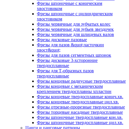
Фрезы шпоночные с коническим
хвостовиком
Фрезы шпоночные с цилиндрическим
хвостовиком
Фрезы червячные для зубчатых колес
Фрезы червячные для зубьев звездочек
Фрезы червячные для шлицевых валов
Фрезы дисковые пазовые
Фрезы для пазов &quot;ласточкин
хвост&quot;
Фрезы для пазов сегментных шпонок
Фрезы дисковые 3-хсторонние
твердосплавные
Фрезы для Т-образных пазов
твердосплавные
Фрезы концевые радиусные твердосплавные
Фрезы концевые с механическим
креплением твердосплавны хпластин
Фрезы концевые твердосплавные конич.хв.
Фрезы концевые твердосплавные цил.хв.
Фрезы отрезные-прорезные твердосплавные
Фрезы торцевые насадные твердосплавные
Фрезы шпоночные твердосплавные кон.хв.
Фрезы шпоночные твердосплавные цил.хв.
Цанги и цанговые патроны