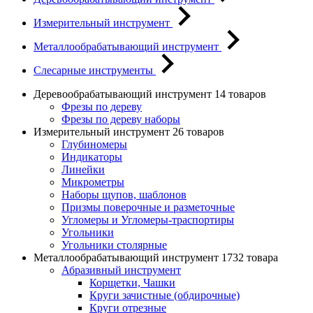
Измерительный инструмент
Металлообрабатывающий инструмент
Слесарные инструменты
Деревообрабатывающий инструмент
14 товаров
Фрезы по дереву
Фрезы по дереву наборы
Измерительный инструмент
26 товаров
Глубиномеры
Индикаторы
Линейки
Микрометры
Наборы щупов, шаблонов
Призмы поверочные и разметочные
Угломеры и Угломеры-траспортиры
Угольники
Угольники столярные
Металлообрабатывающий инструмент
1732 товара
Абразивный инструмент
Корщетки, Чашки
Круги зачистные (обдирочные)
Круги отрезные