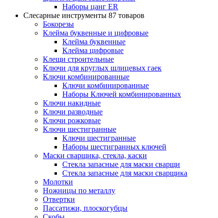
Наборы цанг ER
Слесарные инструменты
87 товаров
Бокорезы
Клейма буквенные и цифровые
Клейма буквенные
Клейма цифровые
Клещи строительные
Ключи для круглых шлицевых гаек
Ключи комбинированные
Ключи комбинированные
Наборы Ключей комбинированных
Ключи накидные
Ключи разводные
Ключи рожковые
Ключи шестигранные
Ключи шестигранные
Наборы шестигранных ключей
Маски сварщика, стекла, каски
Стекла запасные для маски сварщи
Стекла запасные для маски сварщика
Молотки
Ножницы по металлу
Отвертки
Пассатижи, плоскогубцы
Скобы