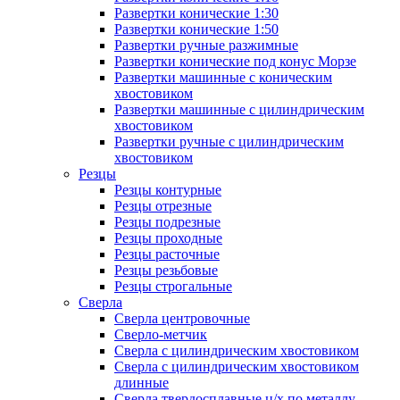
Развертки конические 1:30
Развертки конические 1:50
Развертки ручные разжимные
Развертки конические под конус Морзе
Развертки машинные с коническим
хвостовиком
Развертки машинные с цилиндрическим
хвостовиком
Развертки ручные с цилиндрическим
хвостовиком
Резцы
Резцы контурные
Резцы отрезные
Резцы подрезные
Резцы проходные
Резцы расточные
Резцы резьбовые
Резцы строгальные
Сверла
Сверла центровочные
Сверло-метчик
Сверла с цилиндрическим хвостовиком
Сверла с цилиндрическим хвостовиком
длинные
Сверла твердосплавные ц/х по металлу