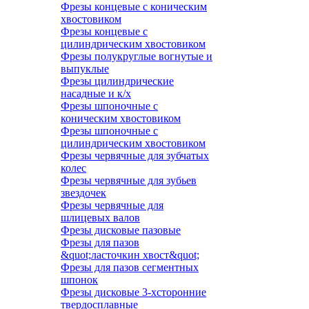
Фрезы концевые с коническим
хвостовиком
Фрезы концевые с
цилиндрическим хвостовиком
Фрезы полукруглые вогнутые и
выпуклые
Фрезы цилиндрические
насадные и к/х
Фрезы шпоночные с
коническим хвостовиком
Фрезы шпоночные с
цилиндрическим хвостовиком
Фрезы червячные для зубчатых
колес
Фрезы червячные для зубьев
звездочек
Фрезы червячные для
шлицевых валов
Фрезы дисковые пазовые
Фрезы для пазов
&quot;ласточкин хвост&quot;
Фрезы для пазов сегментных
шпонок
Фрезы дисковые 3-хсторонние
твердосплавные