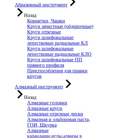
Абразивный инструмент
Назад
Корщетки, Чашки
Круги зачистные (обдирочные)
Круги отрезные
Круги шлифовальные
лепестковые радиальные КЛ
Круги шлифовальные
лепестковые радиальные КЛО
Круги шлифовальные ПП
прямого профиля
Приспособления для правки
кругов
Алмазный инструмент
Назад
Алмазные головки
Алмазные круги
Алмазные отрезные диски
Алмазная и эльборовая паста,
ГОИ, Шкурка
Алмазные
карандаши,иглы,алмазы в