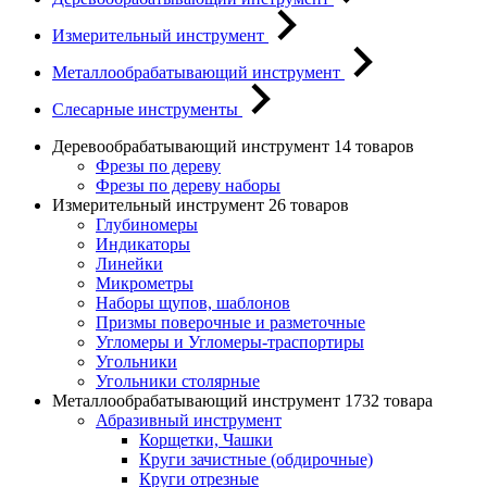
Измерительный инструмент
Металлообрабатывающий инструмент
Слесарные инструменты
Деревообрабатывающий инструмент
14 товаров
Фрезы по дереву
Фрезы по дереву наборы
Измерительный инструмент
26 товаров
Глубиномеры
Индикаторы
Линейки
Микрометры
Наборы щупов, шаблонов
Призмы поверочные и разметочные
Угломеры и Угломеры-траспортиры
Угольники
Угольники столярные
Металлообрабатывающий инструмент
1732 товара
Абразивный инструмент
Корщетки, Чашки
Круги зачистные (обдирочные)
Круги отрезные