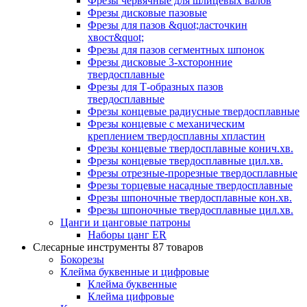
Фрезы червячные для шлицевых валов
Фрезы дисковые пазовые
Фрезы для пазов &quot;ласточкин
хвост&quot;
Фрезы для пазов сегментных шпонок
Фрезы дисковые 3-хсторонние
твердосплавные
Фрезы для Т-образных пазов
твердосплавные
Фрезы концевые радиусные твердосплавные
Фрезы концевые с механическим
креплением твердосплавны хпластин
Фрезы концевые твердосплавные конич.хв.
Фрезы концевые твердосплавные цил.хв.
Фрезы отрезные-прорезные твердосплавные
Фрезы торцевые насадные твердосплавные
Фрезы шпоночные твердосплавные кон.хв.
Фрезы шпоночные твердосплавные цил.хв.
Цанги и цанговые патроны
Наборы цанг ER
Слесарные инструменты
87 товаров
Бокорезы
Клейма буквенные и цифровые
Клейма буквенные
Клейма цифровые