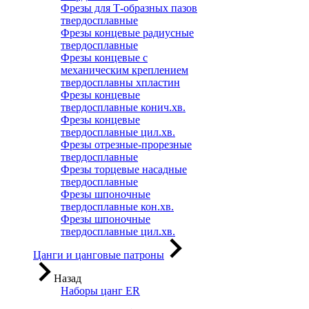
Фрезы для Т-образных пазов
твердосплавные
Фрезы концевые радиусные
твердосплавные
Фрезы концевые с
механическим креплением
твердосплавны хпластин
Фрезы концевые
твердосплавные конич.хв.
Фрезы концевые
твердосплавные цил.хв.
Фрезы отрезные-прорезные
твердосплавные
Фрезы торцевые насадные
твердосплавные
Фрезы шпоночные
твердосплавные кон.хв.
Фрезы шпоночные
твердосплавные цил.хв.
Цанги и цанговые патроны
Назад
Наборы цанг ER