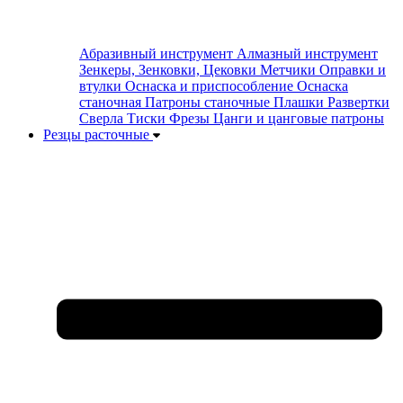
Абразивный инструмент
Алмазный инструмент
Зенкеры, Зенковки, Цековки
Метчики
Оправки и
втулки
Оснаска и приспособление
Оснаска
станочная
Патроны станочные
Плашки
Развертки
Сверла
Тиски
Фрезы
Цанги и цанговые патроны
Резцы расточные