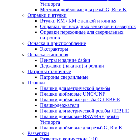
Уитворта
Метчики дюймовые для резьб G, Rc и K
Оправки и втулки
Втулки КМ / КМ с лапкой и клинья
Оправки для насадных зенкеров и развёрток
Оправки переходные для сверлильных
патронов
Оснаска и приспособление
Экстракторы
Оснаска станочная
Центры и задние бабки
Державки (накатки) и ролики
Патроны станочные
Патроны сверлильные
Плашки
Плашки для метрической резьбы
Плашки дюймовые UNC/UNF
Плашки дюймовые резьба G ЛЕВЫЕ
Плашкодержатели
Плашки для метрической резьбы ЛЕВЫЕ
Плашки дюймовые BSW/BSF резьба
Уитворта
Плашки дюймовые для резьб G, R и K
Развертки
Развертки конические 1:10