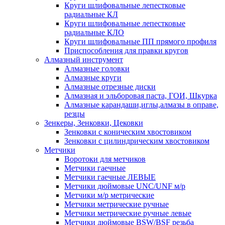
Круги шлифовальные лепестковые
радиальные КЛ
Круги шлифовальные лепестковые
радиальные КЛО
Круги шлифовальные ПП прямого профиля
Приспособления для правки кругов
Алмазный инструмент
Алмазные головки
Алмазные круги
Алмазные отрезные диски
Алмазная и эльборовая паста, ГОИ, Шкурка
Алмазные карандаши,иглы,алмазы в оправе,
резцы
Зенкеры, Зенковки, Цековки
Зенковки с коническим хвостовиком
Зенковки с цилиндрическим хвостовиком
Метчики
Воротоки для метчиков
Метчики гаечные
Метчики гаечные ЛЕВЫЕ
Метчики дюймовые UNC/UNF м/р
Метчики м/р метрические
Метчики метрические ручные
Метчики метрические ручные левые
Метчики дюймовые BSW/BSF резьба