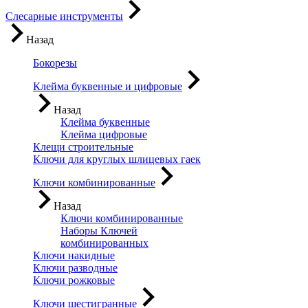
Слесарные инструменты
Назад
Бокорезы
Клейма буквенные и цифровые
Назад
Клейма буквенные
Клейма цифровые
Клещи строительные
Ключи для круглых шлицевых гаек
Ключи комбинированные
Назад
Ключи комбинированные
Наборы Ключей
комбинированных
Ключи накидные
Ключи разводные
Ключи рожковые
Ключи шестигранные