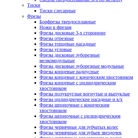
Тиски
Тиски слесарные
Фрезы
Борфрезы твердосплавные
Ножи к фрезам
Фрезы дисковые 3-х сторонние
Фрезы отрезные
Фрезы торцевые насадные
Фрезы угловые
Фрезы дисковые зуборезные
мелкомодульные
Фрезы дисковые зуборезные модульные
Фрезы концевые радиусные
Фрезы концевые с коническим хвостовиком
Фрезы концевые с цилиндрическим
хвостовиком
Фрезы полукруглые вогнутые и выпуклые
Фрезы цилиндрические насадные и к/х
Фрезы шпоночные с коническим
хвостовиком
Фрезы шпоночные с цилиндрическим
хвостовиком
Фрезы червячные для зубчатых колес
Фрезы червячные для зубьев звездочек