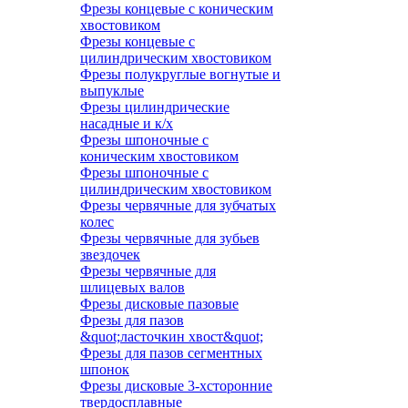
Фрезы концевые с коническим
хвостовиком
Фрезы концевые с
цилиндрическим хвостовиком
Фрезы полукруглые вогнутые и
выпуклые
Фрезы цилиндрические
насадные и к/х
Фрезы шпоночные с
коническим хвостовиком
Фрезы шпоночные с
цилиндрическим хвостовиком
Фрезы червячные для зубчатых
колес
Фрезы червячные для зубьев
звездочек
Фрезы червячные для
шлицевых валов
Фрезы дисковые пазовые
Фрезы для пазов
&quot;ласточкин хвост&quot;
Фрезы для пазов сегментных
шпонок
Фрезы дисковые 3-хсторонние
твердосплавные