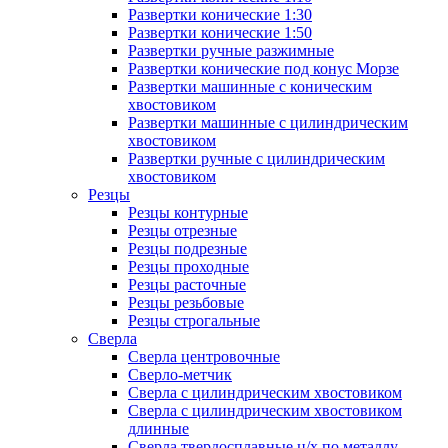
Развертки конические 1:30
Развертки конические 1:50
Развертки ручные разжимные
Развертки конические под конус Морзе
Развертки машинные с коническим
хвостовиком
Развертки машинные с цилиндрическим
хвостовиком
Развертки ручные с цилиндрическим
хвостовиком
Резцы
Резцы контурные
Резцы отрезные
Резцы подрезные
Резцы проходные
Резцы расточные
Резцы резьбовые
Резцы строгальные
Сверла
Сверла центровочные
Сверло-метчик
Сверла с цилиндрическим хвостовиком
Сверла с цилиндрическим хвостовиком
длинные
Сверла твердосплавные ц/х по металлу