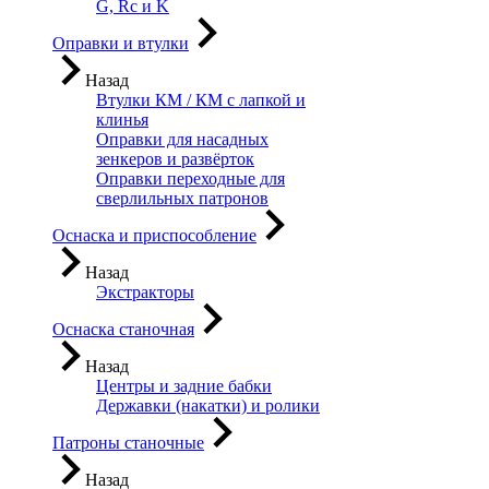
G, Rc и K
Оправки и втулки
Назад
Втулки КМ / КМ с лапкой и
клинья
Оправки для насадных
зенкеров и развёрток
Оправки переходные для
сверлильных патронов
Оснаска и приспособление
Назад
Экстракторы
Оснаска станочная
Назад
Центры и задние бабки
Державки (накатки) и ролики
Патроны станочные
Назад