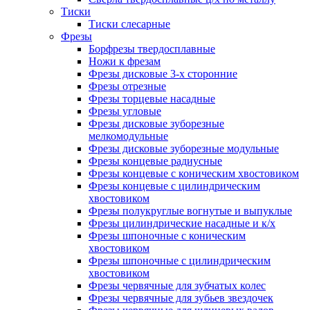
Тиски
Тиски слесарные
Фрезы
Борфрезы твердосплавные
Ножи к фрезам
Фрезы дисковые 3-х сторонние
Фрезы отрезные
Фрезы торцевые насадные
Фрезы угловые
Фрезы дисковые зуборезные
мелкомодульные
Фрезы дисковые зуборезные модульные
Фрезы концевые радиусные
Фрезы концевые с коническим хвостовиком
Фрезы концевые с цилиндрическим
хвостовиком
Фрезы полукруглые вогнутые и выпуклые
Фрезы цилиндрические насадные и к/х
Фрезы шпоночные с коническим
хвостовиком
Фрезы шпоночные с цилиндрическим
хвостовиком
Фрезы червячные для зубчатых колес
Фрезы червячные для зубьев звездочек