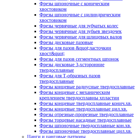
Фрезы шпоночные с коническим
хвостовиком
Фрезы шпоночные с цилиндрическим
хвостовиком
Фрезы червячные для зубчатых колес
Фрезы червячные для зубьев звездочек
Фрезы червячные для шлицевых валов
Фрезы дисковые пазовые
Фрезы для пазов &quot;ласточкин
хвост&quot;
Фрезы для пазов сегментных шпонок
Фрезы дисковые 3-хсторонние
твердосплавные
Фрезы для Т-образных пазов
твердосплавные
Фрезы концевые радиусные твердосплавные
Фрезы концевые с механическим
креплением твердосплавны хпластин
Фрезы концевые твердосплавные конич.хв.
Фрезы концевые твердосплавные цил.хв.
Фрезы отрезные-прорезные твердосплавные
Фрезы торцевые насадные твердосплавные
Фрезы шпоночные твердосплавные кон.хв.
Фрезы шпоночные твердосплавные цил.хв.
Цанги и цанговые патроны