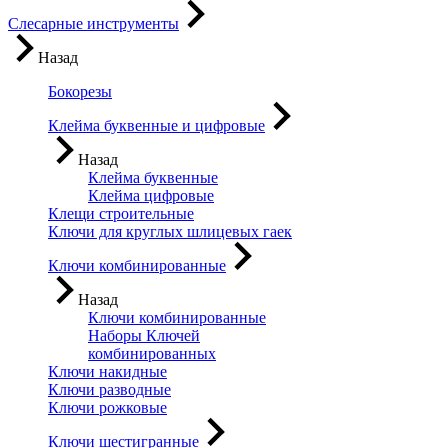
Слесарные инструменты
Назад
Бокорезы
Клейма буквенные и цифровые
Назад
Клейма буквенные
Клейма цифровые
Клещи строительные
Ключи для круглых шлицевых гаек
Ключи комбинированные
Назад
Ключи комбинированные
Наборы Ключей
комбинированных
Ключи накидные
Ключи разводные
Ключи рожковые
Ключи шестигранные