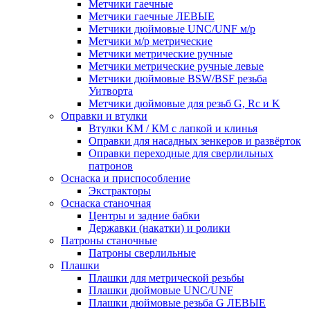
Метчики гаечные
Метчики гаечные ЛЕВЫЕ
Метчики дюймовые UNC/UNF м/р
Метчики м/р метрические
Метчики метрические ручные
Метчики метрические ручные левые
Метчики дюймовые BSW/BSF резьба
Уитворта
Метчики дюймовые для резьб G, Rc и K
Оправки и втулки
Втулки КМ / КМ с лапкой и клинья
Оправки для насадных зенкеров и развёрток
Оправки переходные для сверлильных
патронов
Оснаска и приспособление
Экстракторы
Оснаска станочная
Центры и задние бабки
Державки (накатки) и ролики
Патроны станочные
Патроны сверлильные
Плашки
Плашки для метрической резьбы
Плашки дюймовые UNC/UNF
Плашки дюймовые резьба G ЛЕВЫЕ