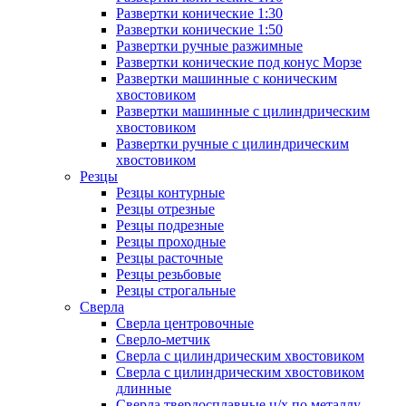
Развертки конические 1:30
Развертки конические 1:50
Развертки ручные разжимные
Развертки конические под конус Морзе
Развертки машинные с коническим
хвостовиком
Развертки машинные с цилиндрическим
хвостовиком
Развертки ручные с цилиндрическим
хвостовиком
Резцы
Резцы контурные
Резцы отрезные
Резцы подрезные
Резцы проходные
Резцы расточные
Резцы резьбовые
Резцы строгальные
Сверла
Сверла центровочные
Сверло-метчик
Сверла с цилиндрическим хвостовиком
Сверла с цилиндрическим хвостовиком
длинные
Сверла твердосплавные ц/х по металлу