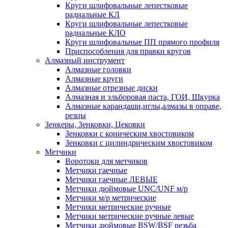
Круги шлифовальные лепестковые
радиальные КЛ
Круги шлифовальные лепестковые
радиальные КЛО
Круги шлифовальные ПП прямого профиля
Приспособления для правки кругов
Алмазный инструмент
Алмазные головки
Алмазные круги
Алмазные отрезные диски
Алмазная и эльборовая паста, ГОИ, Шкурка
Алмазные карандаши,иглы,алмазы в оправе,
резцы
Зенкеры, Зенковки, Цековки
Зенковки с коническим хвостовиком
Зенковки с цилиндрическим хвостовиком
Метчики
Воротоки для метчиков
Метчики гаечные
Метчики гаечные ЛЕВЫЕ
Метчики дюймовые UNC/UNF м/р
Метчики м/р метрические
Метчики метрические ручные
Метчики метрические ручные левые
Метчики дюймовые BSW/BSF резьба