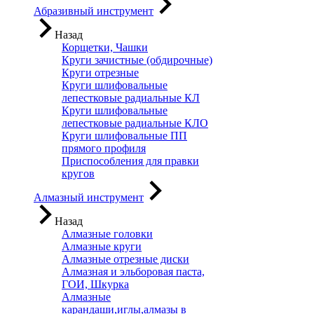
Абразивный инструмент
Назад
Корщетки, Чашки
Круги зачистные (обдирочные)
Круги отрезные
Круги шлифовальные
лепестковые радиальные КЛ
Круги шлифовальные
лепестковые радиальные КЛО
Круги шлифовальные ПП
прямого профиля
Приспособления для правки
кругов
Алмазный инструмент
Назад
Алмазные головки
Алмазные круги
Алмазные отрезные диски
Алмазная и эльборовая паста,
ГОИ, Шкурка
Алмазные
карандаши,иглы,алмазы в