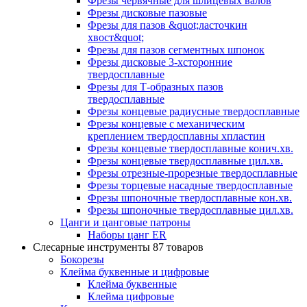
Фрезы червячные для шлицевых валов
Фрезы дисковые пазовые
Фрезы для пазов &quot;ласточкин
хвост&quot;
Фрезы для пазов сегментных шпонок
Фрезы дисковые 3-хсторонние
твердосплавные
Фрезы для Т-образных пазов
твердосплавные
Фрезы концевые радиусные твердосплавные
Фрезы концевые с механическим
креплением твердосплавны хпластин
Фрезы концевые твердосплавные конич.хв.
Фрезы концевые твердосплавные цил.хв.
Фрезы отрезные-прорезные твердосплавные
Фрезы торцевые насадные твердосплавные
Фрезы шпоночные твердосплавные кон.хв.
Фрезы шпоночные твердосплавные цил.хв.
Цанги и цанговые патроны
Наборы цанг ER
Слесарные инструменты
87 товаров
Бокорезы
Клейма буквенные и цифровые
Клейма буквенные
Клейма цифровые