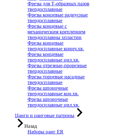
Фрезы для Т-образных пазов
твердосплавные
Фрезы концевые радиусные
твердосплавные
Фрезы концевые с
механическим креплением
твердосплавны хпластин
Фрезы концевые
твердосплавные конич.хв.
Фрезы концевые
твердосплавные цил.хв.
Фрезы отрезные-прорезные
твердосплавные
Фрезы торцевые насадные
твердосплавные
Фрезы шпоночные
твердосплавные кон.хв.
Фрезы шпоночные
твердосплавные цил.хв.
Цанги и цанговые патроны
Назад
Наборы цанг ER