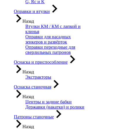
G, Rc и K
Оправки и втулки
Назад
Втулки КМ / КМ с лапкой и
клинья
Оправки для насадных
зенкеров и развёрток
Оправки переходные для
сверлильных патронов
Оснаска и приспособление
Назад
Экстракторы
Оснаска станочная
Назад
Центры и задние бабки
Державки (накатки) и ролики
Патроны станочные
Назад