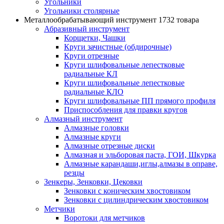
Угольники
Угольники столярные
Металлообрабатывающий инструмент
1732 товара
Абразивный инструмент
Корщетки, Чашки
Круги зачистные (обдирочные)
Круги отрезные
Круги шлифовальные лепестковые
радиальные КЛ
Круги шлифовальные лепестковые
радиальные КЛО
Круги шлифовальные ПП прямого профиля
Приспособления для правки кругов
Алмазный инструмент
Алмазные головки
Алмазные круги
Алмазные отрезные диски
Алмазная и эльборовая паста, ГОИ, Шкурка
Алмазные карандаши,иглы,алмазы в оправе,
резцы
Зенкеры, Зенковки, Цековки
Зенковки с коническим хвостовиком
Зенковки с цилиндрическим хвостовиком
Метчики
Воротоки для метчиков