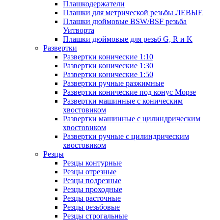
Плашкодержатели
Плашки для метрической резьбы ЛЕВЫЕ
Плашки дюймовые BSW/BSF резьба
Уитворта
Плашки дюймовые для резьб G, R и K
Развертки
Развертки конические 1:10
Развертки конические 1:30
Развертки конические 1:50
Развертки ручные разжимные
Развертки конические под конус Морзе
Развертки машинные с коническим
хвостовиком
Развертки машинные с цилиндрическим
хвостовиком
Развертки ручные с цилиндрическим
хвостовиком
Резцы
Резцы контурные
Резцы отрезные
Резцы подрезные
Резцы проходные
Резцы расточные
Резцы резьбовые
Резцы строгальные