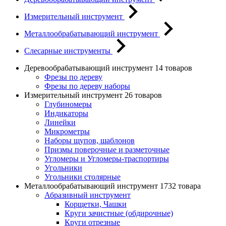
Измерительный инструмент
Металлообрабатывающий инструмент
Слесарные инструменты
Деревообрабатывающий инструмент
14 товаров
Фрезы по дереву
Фрезы по дереву наборы
Измерительный инструмент
26 товаров
Глубиномеры
Индикаторы
Линейки
Микрометры
Наборы щупов, шаблонов
Призмы поверочные и разметочные
Угломеры и Угломеры-траспортиры
Угольники
Угольники столярные
Металлообрабатывающий инструмент
1732 товара
Абразивный инструмент
Корщетки, Чашки
Круги зачистные (обдирочные)
Круги отрезные