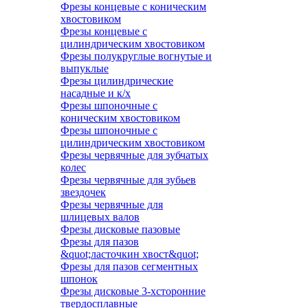
Фрезы концевые с коническим
хвостовиком
Фрезы концевые с
цилиндрическим хвостовиком
Фрезы полукруглые вогнутые и
выпуклые
Фрезы цилиндрические
насадные и к/х
Фрезы шпоночные с
коническим хвостовиком
Фрезы шпоночные с
цилиндрическим хвостовиком
Фрезы червячные для зубчатых
колес
Фрезы червячные для зубьев
звездочек
Фрезы червячные для
шлицевых валов
Фрезы дисковые пазовые
Фрезы для пазов
&quot;ласточкин хвост&quot;
Фрезы для пазов сегментных
шпонок
Фрезы дисковые 3-хсторонние
твердосплавные