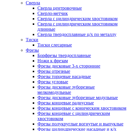
Сверла
Сверла центровочные
Сверло-метчик
Сверла с цилиндрическим хвостовиком
Сверла с цилиндрическим хвостовиком
длинные
Сверла твердосплавные ц/х по металлу
Тиски
Тиски слесарные
Фрезы
Борфрезы твердосплавные
Ножи к фрезам
Фрезы дисковые 3-х сторонние
Фрезы отрезные
Фрезы торцевые насадные
Фрезы угловые
Фрезы дисковые зуборезные
мелкомодульные
Фрезы дисковые зуборезные модульные
Фрезы концевые радиусные
Фрезы концевые с коническим хвостовиком
Фрезы концевые с цилиндрическим
хвостовиком
Фрезы полукруглые вогнутые и выпуклые
Фрезы цилиндрические насадные и к/х