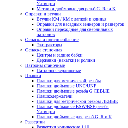
Уитворта
Метчики дюймовые для резьб G, Rc и K
Оправки и втулки
Втулки КМ / КМ с лапкой и клинья
Оправки для насадных зенкеров и развёрток
Оправки переходные для сверлильных
патронов
Оснаска и приспособление
Экстракторы
Оснаска станочная
Центры и задние бабки
Державки (накатки) и ролики
Патроны станочные
Патроны сверлильные
Плашки
Плашки для метрической резьбы
Плашки дюймовые UNC/UNF
Плашки дюймовые резьба G ЛЕВЫЕ
Плашкодержатели
Плашки для метрической резьбы ЛЕВЫЕ
Плашки дюймовые BSW/BSF резьба
Уитворта
Плашки дюймовые для резьб G, R и K
Развертки
Развертки конические 1:10