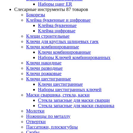
Наборы цанг ER
Слесарные инструменты
87 товаров
Бокорезы
Клейма буквенные и цифровые
Клейма буквенные
Клейма цифровые
Клещи строительные
Ключи для круглых шлицевых гаек
Ключи комбинированные
Ключи комбинированные
Наборы Ключей комбинированных
Ключи накидные
Ключи разводные
Ключи рожковые
Ключи шестигранные
Ключи шестигранные
Наборы шестигранных ключей
Маски сварщика, стекла, каски
Стекла запасные для маски сварщи
Стекла запасные для маски сварщика
Молотки
Ножницы по металлу
Отвертки
Пассатижи, плоскогубцы
Скобы